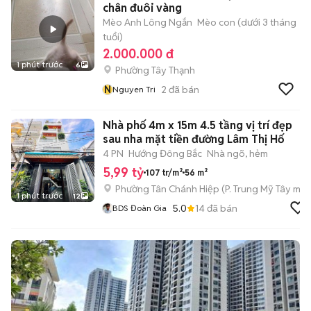
chân đuôi vàng
Mèo Anh Lông Ngắn
Mèo con (dưới 3 tháng
tuổi)
2.000.000 đ
1 phút trước
6
Phường Tây Thạnh
N
2
đã bán
Nguyen Tri
Nhà phố 4m x 15m 4.5 tầng vị trí đẹp
sau nha mặt tiền đường Lâm Thị Hố
4 PN
Hướng Đông Bắc
Nhà ngõ, hẻm
5,99 tỷ
107 tr/m²
56 m²
Phường Tân Chánh Hiệp
(
P. Trung Mỹ Tây
mới
1 phút trước
12
5.0
14
đã bán
BDS Đoàn Gia