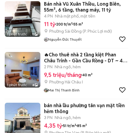
Bán nhà Vũ Xuân Thiều, Long Biên,
55m², 6 tầng, thang máy, 11 tỷ
4 PN
Nhà mặt phố, mặt tiền
11 tỷ
200 tr/m²
55 m²
Phường Sài Đồng
(
P. Phúc Lợi
mới)
1 phút trước
11
Nguyễn Đức Thuyết
🔥Cho thuê nhà 2 tầng kiệt Phan
Châu Trinh - Gần Cầu Rồng - DT ~ 40
m2
2 PN
Nhà ngõ, hẻm
9,5 triệu/tháng
40 m²
Phường Hải Châu I
1 phút trước
8
Mai Thị Thanh Bình
bán nhà lầu phường tân vạn mặt tiền
hẻm thông
3 PN
Nhà ngõ, hẻm
4,35 tỷ
51 tr/m²
85 m²
Phường Tân Vạn
(
P. Biên Hòa
mới)