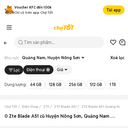
Voucher KFC đến 100k
Tải app
Chỉ có trên app Chợ Tốt
Khu vực:
Quảng Nam, Huyện Nông Sơn
Xoá lọc
Điện thoại
Giá
Lọc
Dung lượng:
64 GB
128 GB
256 GB
512 GB
1 TB
2 
Chợ Tốt
Điện thoại
ZTE
ZTE Blade A51
ZTE Blade A51 Quảng Nam
0 Zte Blade A51 cũ Huyện Nông Sơn, Quảng Nam đẹp