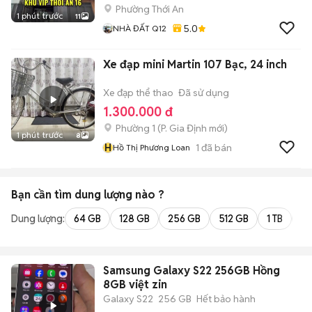
Phường Thới An
1 phút trước
11
5.0
NHÀ ĐẤT Q12
Xe đạp mini Martin 107 Bạc, 24 inch
Xe đạp thể thao
Đã sử dụng
1.300.000 đ
Phường 1
(
P. Gia Định
mới)
1 phút trước
8
H
1
đã bán
Hồ Thị Phương Loan
Bạn cần tìm
dung lượng
nào ?
Dung lượng:
64 GB
128 GB
256 GB
512 GB
1 TB
2 
Samsung Galaxy S22 256GB Hồng
8GB việt zin
Galaxy S22
256 GB
Hết bảo hành