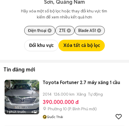
Sơn, Quảng Nam
Hãy xóa một số bộ lọc hoặc thay đổi khu vực tìm 
kiếm để xem nhiều kết quả hơn
Điện thoại
ZTE
Blade A51
Đổi khu vực
Xóa tất cả bộ lọc
Tin đăng mới
Toyota Fortuner 2.7 máy xăng 1 cầu
2014
126.000 km
Xăng
Tự động
390.000.000 đ
Phường 10
(
P. Bình Phú
mới)
1 phút trước
6
Q
Quốc Thái