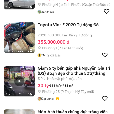
Phường Hiệp Bình Phước (Quận Thủ Đức cũ)
1 phút trước
6
Jznzhsus
Toyota Vios E 2020 Tự động Đỏ
2020
100.000 km
Xăng
Tự động
355.000.000 đ
Phường 1
(
P. Tân Ninh
mới)
1 phút trước
8
T
2
đã bán
TN
Giảm 5 tỷ bán gấp nhà Nguyễn Gia Trí
(D2) đoạn đẹp cho thuê 50tr/tháng
5 PN
Nhà mặt phố, mặt tiền
30 tỷ
353 tr/m²
85 m²
Phường 25
(
P. Thạnh Mỹ Tây
mới)
1 phút trước
3
Đại Long
Mèo Anh thuần chủng đực trắng viền