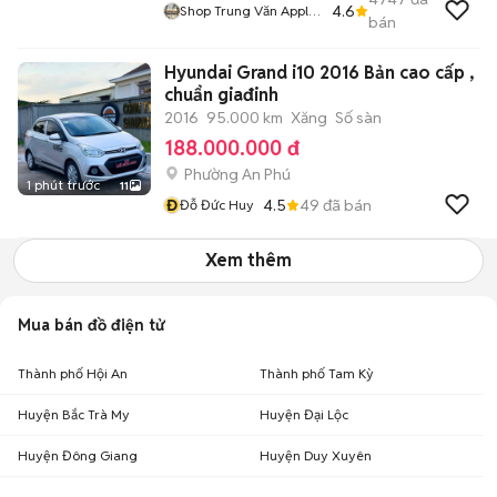
4.6
Shop Trung Văn Apple
bán
Watch
Hyundai Grand i10 2016 Bản cao cấp ,
chuẩn giađinh
2016
95.000 km
Xăng
Số sàn
188.000.000 đ
Phường An Phú
1 phút trước
11
Đ
4.5
49
đã bán
Đỗ Đức Huy
Xem thêm
Mua bán đồ điện tử
Thành phố Hội An
Thành phố Tam Kỳ
Huyện Bắc Trà My
Huyện Đại Lộc
Huyện Đông Giang
Huyện Duy Xuyên