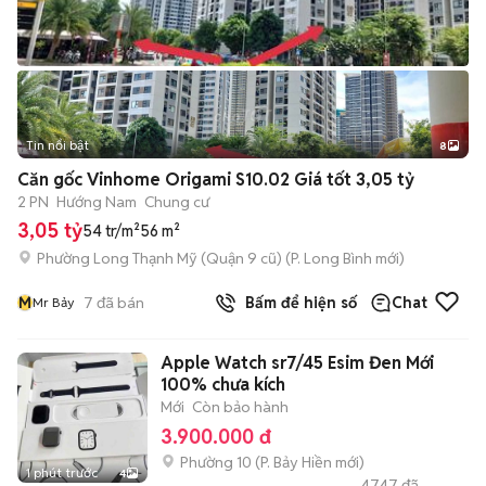
Tin nổi bật
8
+
2
Căn gốc Vinhome Origami S10.02 Giá tốt 3,05 tỷ
2 PN
Hướng Nam
Chung cư
3,05 tỷ
54 tr/m²
56 m²
Phường Long Thạnh Mỹ (Quận 9 cũ)
(
P. Long Bình
mới)
M
7
đã bán
Bấm để hiện số
Chat
Mr Bảy
Apple Watch sr7/45 Esim Đen Mới
100% chưa kích
Mới
Còn bảo hành
3.900.000 đ
Phường 10
(
P. Bảy Hiền
mới)
1 phút trước
4
4747
đã