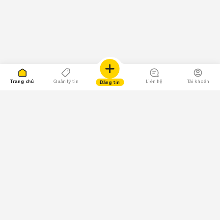
Trang chủ
Quản lý tin
Liên hệ
Tài khoản
Đăng tin
109.000 Bình chọn
Tải ứng dụng Chợ Tốt
Về Chợ Tốt
Quy chế sàn
Chính sách bảo mật
Giải quyết tranh chấp