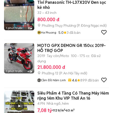
Tivi Panasonic TH-L37X20V Đen sọc
kẻ nhỏ
32 – 43 inch
800.000 đ
Phường Thụy Phương
(
P. Đông Ngạc
mới)
1 phút trước
2
H
5.0
3
đã bán
Ha Phuong
MOTO GPX DEMON GR 150cc 2019-
HỖ TRỢ GÓP
2019
Tay côn/Moto
100 - 175 cc
Đã sử
dụng
21.800.000 đ
1 phút trước
6
Phường 12
(
P. An Hội Tây
mới)
4.6
899
đã bán
Cầm Đồ Năm Linh
Siêu Phẩm 4 Tầng Có Thang Máy Hẻm
rộng 14m Khu VIP Thới An 16
4 PN
Nhà ngõ, hẻm
7,08 tỷ
112 tr/m²
63 m²