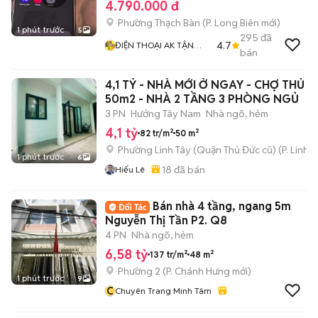
4.790.000 đ
Phường Thạch Bàn
(
P. Long Biên
mới)
1 phút trước
5
295
đã
4.7
ĐIỆN THOẠI AK TẬN
bán
TÂM TRÁCH NHIỆM
4,1 TỶ - NHÀ MỚI Ở NGAY - CHỢ THỦ Đ
50m2 - NHÀ 2 TẦNG 3 PHÒNG NGỦ
3 PN
Hướng Tây Nam
Nhà ngõ, hẻm
4,1 tỷ
82 tr/m²
50 m²
Phường Linh Tây (Quận Thủ Đức cũ)
(
P. Linh 
1 phút trước
6
18
đã bán
Hiếu Lê
Bán nhà 4 tầng, ngang 5m
Nguyễn Thị Tần P2. Q8
4 PN
Nhà ngõ, hẻm
6,58 tỷ
137 tr/m²
48 m²
Phường 2
(
P. Chánh Hưng
mới)
1 phút trước
9
C
Chuyên Trang Minh Tâm