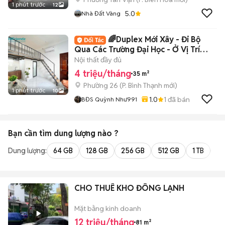
1 phút trước
12
5.0
Nhà Đất Vàng
🌈Duplex Mới Xây - Đi Bộ
Qua Các Trường Đại Học - Ở Vị Trí
Trung Tâm
Nội thất đầy đủ
4 triệu/tháng
35 m²
Phường 26
(
P. Bình Thạnh
mới)
1 phút trước
10
1.0
1
đã bán
BĐS Quỳnh Như991
Bạn cần tìm
dung lượng
nào ?
Dung lượng:
64 GB
128 GB
256 GB
512 GB
1 TB
2 
CHO THUÊ KHO ĐÔNG LẠNH
Mặt bằng kinh doanh
12 triệu/tháng
81 m²