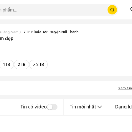
 Quảng Nam
ZTE Blade A51 Huyện Núi Thành
am đẹp
1 TB
2 TB
> 2 TB
Xem Cử
Tin có video
Tin mới nhất
Dạng lư