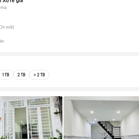
 Xổ rễ già
 nhà
Chi
mới)
án
1 TB
2 TB
> 2 TB