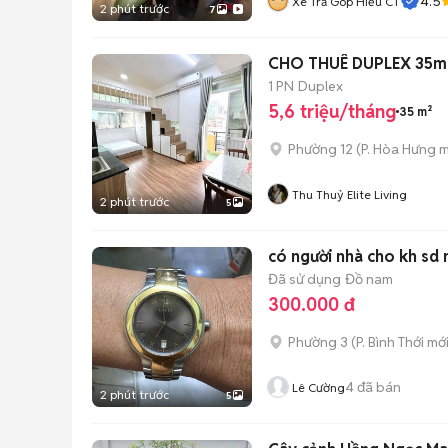
4.5
Xe Trả Góp Hiếu CT
2 phút trước
7
CHO THUÊ DUPLEX 35m2
1 PN
Duplex
5,6 triệu/tháng
35 m²
Phường 12
(
P. Hòa Hưng
m
Thu Thuỷ Elite Living
2 phút trước
5
có người nhà cho kh sd
Đã sử dụng
Đồ nam
300.000 đ
Phường 3
(
P. Bình Thới
mới
4
đã bán
Lê Cường
2 phút trước
5