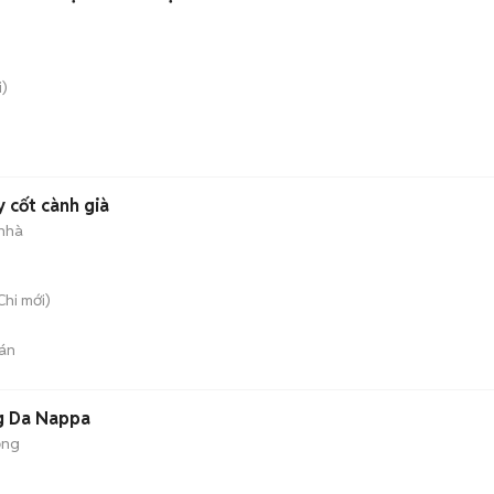
)
 cốt cành già
 nhà
Chi
mới)
án
ng Da Nappa
ộng