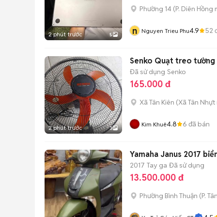
Phường 14
(
P. Diên Hồng
m
n
4.9
52
đ
Nguyen Trieu Phu
2 phút trước
5
Senko Quạt treo tường
Đã sử dụng
Senko
165.000 đ
Xã Tân Kiên
(
Xã Tân Nhựt
4.8
6
đã bán
Kim Khuê
2 phút trước
3
Yamaha Janus 2017 biển
2017
Tay ga
Đã sử dụng
13.500.000 đ
Phường Bình Thuận
(
P. Tâ