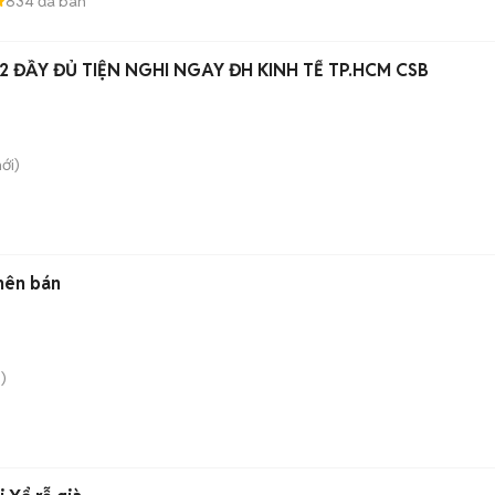
834
đã bán
 ĐẦY ĐỦ TIỆN NGHI NGAY ĐH KINH TẾ TP.HCM CSB
ới)
 nên bán
)