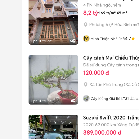
4 PN
Nhà ngõ, hẻm
8,2 tỷ
169 tr/m²
49 m²
Phường 5
(
P. Hòa Bình
mới
M
4.7
Minh Thiện Nhà Phố
1 phút trước
5
Cây cảnh Mai Chiếu Thủy
Đã sử dụng
Cây cảnh trong
120.000 đ
Xã Tân Phú Trung
(
Xã Củ 
1
đã b
Cây Kiểng Giá Rẻ LT3
1 phút trước
1
Suzuki Swift 2020 Trắ
2020
62.000 km
Xăng
Tự đ
389.000.000 đ