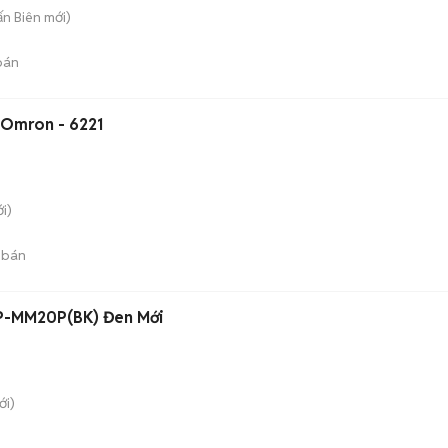
rấn Biên
mới)
bán
 Omron - 6221
i)
 bán
WP-MM20P(BK) Đen Mới
i)