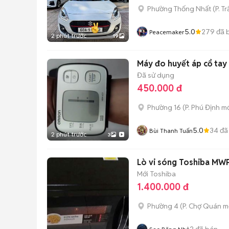
Phường Thống Nhất
(
P. T
5.0
279
đã 
Peacemaker
2 phút trước
19
Máy đo huyết áp cổ tay
Đã sử dụng
450.000 đ
Phường 16
(
P. Phú Định
mớ
5.0
34
đã
Bùi Thanh Tuấn
2 phút trước
3
Lò vi sóng Toshiba M
Mới
Toshiba
1.400.000 đ
Phường 4
(
P. Chợ Quán
mớ
2
đã bán