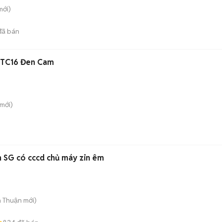
ới)
ã bán
 TC16 Đen Cam
mới)
 SG có cccd chủ máy zin êm
n Thuận
mới)