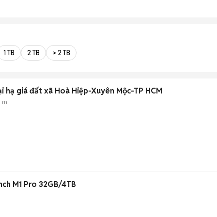
1 TB
2 TB
> 2 TB
0tr- thương lượng- Đại hạ giá đất xã Hoà Hiệp-Xuyên Mộc-TP HCM
3 m
nch M1 Pro 32GB/4TB