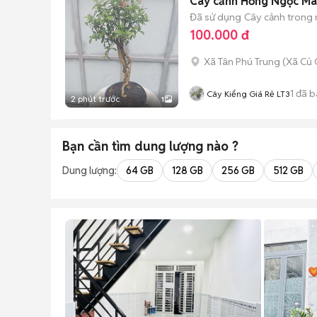
Cây cảnh Hồng Ngọc Mai
Đã sử dụng
Cây cảnh trong
100.000 đ
Xã Tân Phú Trung
(
Xã Củ 
1
đã b
Cây Kiểng Giá Rẻ LT3
2 phút trước
1
Bạn cần tìm
dung lượng
nào ?
Dung lượng:
64 GB
128 GB
256 GB
512 GB