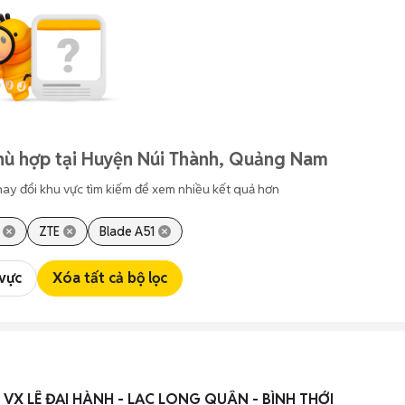
hù hợp tại Huyện Núi Thành, Quảng Nam
hay đổi khu vực tìm kiếm để xem nhiều kết quả hơn
ZTE
Blade A51
 vực
Xóa tất cả bộ lọc
gần VX LÊ ĐẠI HÀNH - LẠC LONG QUÂN - BÌNH THỚI