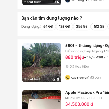
Sao Băng Nhỏ
2 phút trước
3
Bạn cần tìm
dung lượng
nào ?
Dung lượng:
64 GB
128 GB
256 GB
512 GB
88
Đất nông nghiệp
Ngang 17,
880 triệu
< 1 tr/m²
1501 m²
Xã Hòa Hiệp
C
1
đã bán
Cao Nguyen
2 phút trước
3
Apple Macbook Pro 16i
M1 Pro
32 GB
> 1 TB
SSD
34.500.000 đ