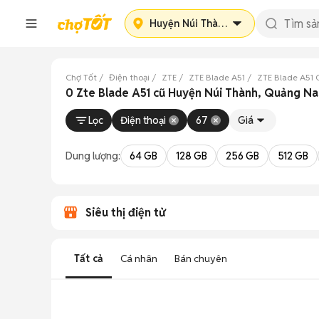
Huyện Núi Thành
Chợ Tốt
Điện thoại
ZTE
ZTE Blade A51
ZTE Blade A51
0 Zte Blade A51 cũ Huyện Núi Thành, Quảng N
Lọc
Điện thoại
67
Giá
Dung lượng:
64 GB
128 GB
256 GB
512 GB
Siêu thị điện tử
Tất cả
Cá nhân
Bán chuyên