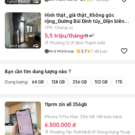
1 phút trước
2
Hình thật_giá thật_Không góc
rộng_Đường Bùi Đình túy_Điện biên
phủ
1 PN
Chung cư
5,5 triệu/tháng
25 m²
Phường 12
(
P. Bình Thạnh
mới)
1 phút trước
8
3.7
7
đã bán
MrQ MQGroup
Bạn cần tìm
dung lượng
nào ?
Dung lượng:
64 GB
128 GB
256 GB
512 GB
1 TB
2 
11prm zin all 256gb
iPhone 11 Pro Max
256 GB
Hết bảo hành
6.500.000 đ
Phường Tân Thới Nhất
(
P. Đông Hưng Thuận
m
1 phút trước