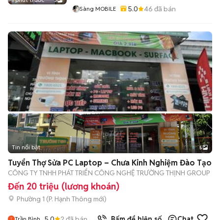
3
5.0
46
đã bán
Sàng MOBILE
Tin nổi bật
5
Tuyển Thợ Sửa PC Laptop – Chưa Kinh Nghiệm Đào Tạo
CÔNG TY TNHH PHÁT TRIỂN CÔNG NGHỆ TRƯỜNG THỊNH GROUP
Đến 20 triệu (lương khoán)
Phường 1
(
P. Hạnh Thông
mới)
5.0
2
đã bán
Bấm để hiện số
Chat
Trần Bình