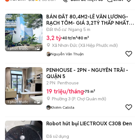
BÁN ĐẤT 80,4M2-LÊ VĂN LƯƠNG-
RẠCH TÔM- GIÁ 3,2TỶ THẤP NHẤT
KHU NÀY
Đất thổ cư
Ngang 5 m
3,2 tỷ
40 tr/m²
80 m²
Xã Nhơn Đức
(
Xã Hiệp Phước
mới)
1 phút trước
3
Nguyễn Văn Thuận
PENHOUSE - 2PN - NGUYỄN TRÃI -
QUẬN 5
2 PN
Penthouse
19 triệu/tháng
75 m²
Phường 3
(
P. Chợ Quán
mới)
1 phút trước
6
Khiêm Calista
Robot hút bụi LIECTROUX C30B Đen
Đã sử dụng