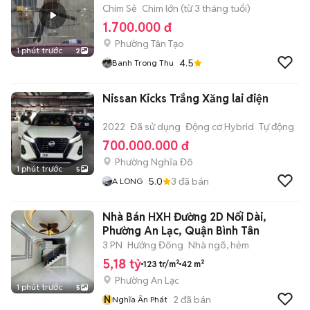
Chim Sẻ
Chim lớn (từ 3 tháng tuổi)
1.700.000 đ
Phường Tân Tạo
1 phút trước
2
4.5
Banh Trong Thu
Nissan Kicks Trắng Xăng lai điện
2022
Đã sử dụng
Động cơ Hybrid
Tự động
700.000.000 đ
Phường Nghĩa Đô
1 phút trước
5
5.0
3
đã bán
A LONG
Nhà Bán HXH Đường 2D Nối Dài,
Phường An Lạc, Quận Bình Tân
3 PN
Hướng Đông
Nhà ngõ, hẻm
5,18 tỷ
123 tr/m²
42 m²
Phường An Lạc
1 phút trước
5
N
2
đã bán
Nghĩa Ân Phát