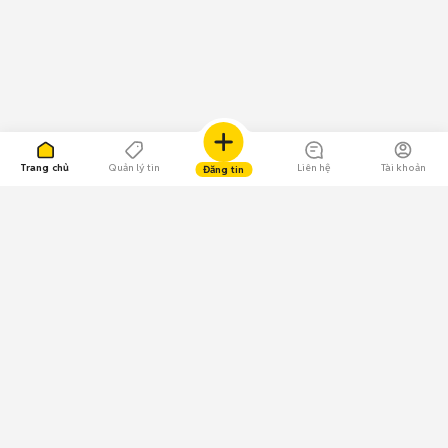
Trang chủ
Quản lý tin
Liên hệ
Tài khoản
Đăng tin
109.000 Bình chọn
Tải ứng dụng Chợ Tốt
Về Chợ Tốt
Quy chế sàn
Chính sách bảo mật
Giải quyết tranh chấp