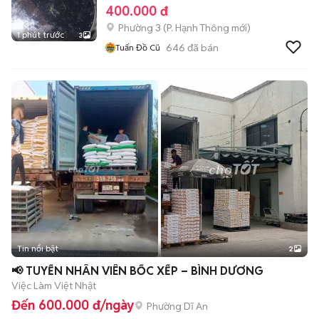
400.000 đ
Phường 3
(
P. Hạnh Thông
mới)
1 phút trước
3
646
đã bán
Tuấn Đồ Cũ
Tin nổi bật
2
📢 TUYỂN NHÂN VIÊN BỐC XẾP – BÌNH DƯƠNG
Việc Làm Việt Nhật
Đến 600.000 đ/ngày
Phường Dĩ An