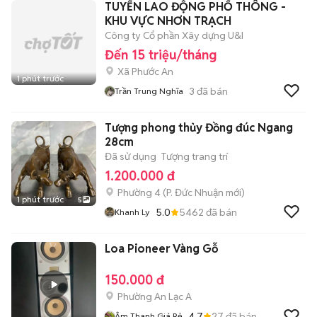
TUYỂN LAO ĐỘNG PHỔ THÔNG -
KHU VỰC NHƠN TRẠCH
Công ty Cổ phần Xây dựng U&I
Đến 15 triệu/tháng
Xã Phước An
1 phút trước
3
đã bán
Trần Trung Nghĩa
Tượng phong thủy Đồng đúc Ngang
28cm
Đã sử dụng
Tượng trang trí
1.200.000 đ
Phường 4
(
P. Đức Nhuận
mới)
1 phút trước
5
5.0
5462
đã bán
Khanh Ly
Loa Pioneer Vàng Gỗ
150.000 đ
Phường An Lạc A
4.7
27
đã bán
Âm Thanh Giá Rẻ