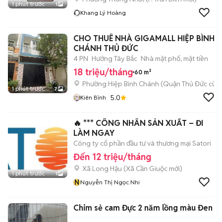
1 phút trước
1
Khang Lý Hoàng
CHO THUÊ NHÀ GIGAMALL HIỆP BÌNH
CHÁNH THỦ ĐỨC
4 PN
Hướng Tây Bắc
Nhà mặt phố, mặt tiền
18 triệu/tháng
60 m²
Phường Hiệp Bình Chánh (Quận Thủ Đức cũ)
1 phút trước
7
5.0
Kiên Bình
🔥 *** CÔNG NHÂN SẢN XUẤT – ĐI
LÀM NGAY
Công ty cổ phần đầu tư và thương mại Satori
Đến 12 triệu/tháng
Xã Long Hậu
(
Xã Cần Giuộc
mới)
1 phút trước
1
N
Nguyễn Thị Ngọc Nhi
Chim sẻ cam Đực 2 năm lồng màu Đen