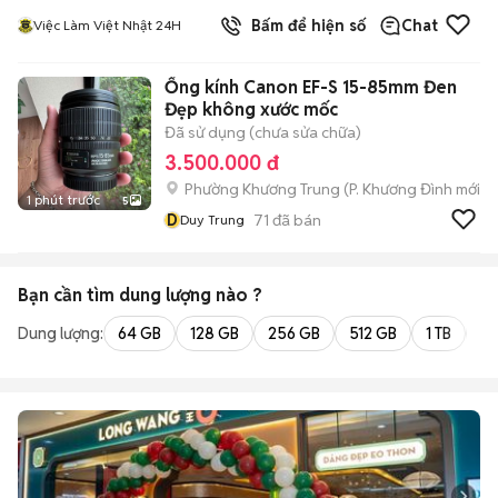
Bấm để hiện số
Chat
Việc Làm Việt Nhật 24H
Ống kính Canon EF-S 15-85mm Đen
Đẹp không xước mốc
Đã sử dụng (chưa sửa chữa)
3.500.000 đ
Phường Khương Trung
(
P. Khương Đình
mới)
1 phút trước
5
D
71
đã bán
Duy Trung
Bạn cần tìm
dung lượng
nào ?
Dung lượng:
64 GB
128 GB
256 GB
512 GB
1 TB
2 