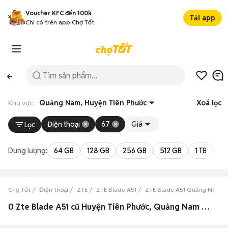
Voucher KFC đến 100k
Tải app
Chỉ có trên app Chợ Tốt
Khu vực:
Quảng Nam, Huyện Tiên Phước
Xoá lọc
Điện thoại
67
Giá
Lọc
Dung lượng:
64 GB
128 GB
256 GB
512 GB
1 TB
2 
Chợ Tốt
Điện thoại
ZTE
ZTE Blade A51
ZTE Blade A51 Quảng Nam
0 Zte Blade A51 cũ Huyện Tiên Phước, Quảng Nam đẹp