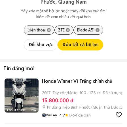
Phước, Quảng Nam
Hãy xóa một số bộ lọc hoặc thay đổi khu vực tìm 
kiếm để xem nhiều kết quả hơn
Điện thoại
ZTE
Blade A51
Đổi khu vực
Xóa tất cả bộ lọc
Tin đăng mới
Honda Winner V1 Trắng chính chủ
2017
Tay côn/Moto
100 - 175 cc
Đã sử dụng
15.800.000 đ
Phường Hiệp Bình Phước (Quận Thủ Đức cũ)
1 phút trước
7
4.9
1964
đã bán
Bảo An