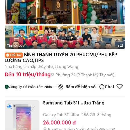
Tin nổi bật
6
+
2
BÌNH THẠNH TUYỂN 20 PHỤC VỤ/PHỤ BẾP
LƯƠNG CAO,TIPS
Nhà hàng lẩu hấp thủy nhiệt Long Wang
Đến 10 triệu/tháng
Phường 22
(
P. Thạnh Mỹ Tây
mới)
Bấm để hiện số
Chat
Công Ty Cổ Phần Tầm Nhìn
Quôc Tế Aladdin
Samsung Tab S11 Ultra Trắng
Galaxy Tab S11 Ultra
256 GB
3 tháng
26.000.000 đ
Phường Thống Nhất
(
P. Trấn Biên
mới)