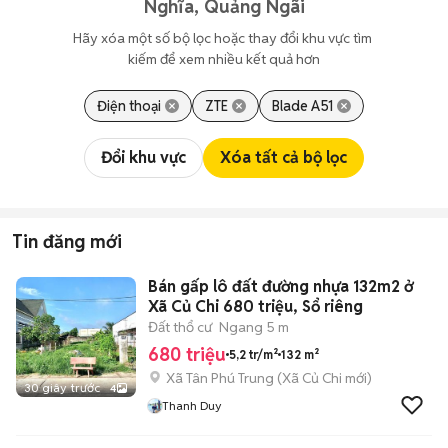
Nghĩa, Quảng Ngãi
Hãy xóa một số bộ lọc hoặc thay đổi khu vực tìm 
kiếm để xem nhiều kết quả hơn
Điện thoại
ZTE
Blade A51
Đổi khu vực
Xóa tất cả bộ lọc
Tin đăng mới
Bán gấp lô đất đường nhựa 132m2 ở
Xã Củ Chi 680 triệu, Sổ riêng
Đất thổ cư
Ngang 5 m
680 triệu
5,2 tr/m²
132 m²
Xã Tân Phú Trung
(
Xã Củ Chi
mới)
30 giây trước
4
Thanh Duy