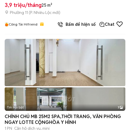
3,9 triệu/tháng
25 m²
Phường 11
(
P. Nhiêu Lộc
mới)
Bấm để hiện số
Chat
Công Tài Hifriend
Tin nổi bật
7
+
2
CHÍNH CHỦ MB 25M2 SPA,THỜI TRANG, VĂN PHÒNG
NGAY LOTTE CỘNGHÒA Y HÌNH
1 PN
Căn hộ dịch vụ, mini