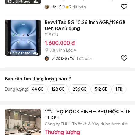
32 giây trước
1
5.0
7
đã bán
Tuấn
Revvl Tab 5G 10.36 inch 6GB/128GB
Đen Đã sử dụng
128 GB
1.600.000 đ
Xã Vĩnh Lộc A
34 giây trước
4
1
đã bán
Hội Đồ Điện Tử
Bạn cần tìm
dung lượng
nào ?
Dung lượng:
64 GB
128 GB
256 GB
512 GB
1 TB
2 
***: THỢ MỘC CHÍNH – PHỤ MỘC – TH
- LDPT
Công ty TNHH Thiết kế & Xây dựng Arcbuild
Thương lượng