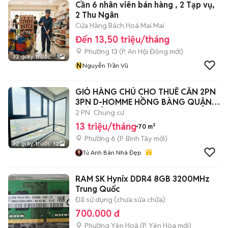
Cần 6 nhân viên bán hàng , 2 Tạp vụ,
2 Thu Ngân
Cửa Hàng Bách Hoá Mai Mai
Đến 13,50 triệu/tháng
Phường 13
(
P. An Hội Đông
mới)
32 giây trước
1
N
Nguyễn Trần Vũ
GIỎ HÀNG CHỦ CHO THUÊ CĂN 2PN
3PN D-HOMME HỒNG BÀNG QUẬN 6
GIÁ TỐT
2 PN
Chung cư
13 triệu/tháng
70 m²
Phường 6
(
P. Bình Tây
mới)
32 giây trước
12
Tú Anh Bán Nhà Đẹp
RAM SK Hynix DDR4 8GB 3200MHz
Trung Quốc
Đã sử dụng (chưa sửa chữa)
700.000 đ
Phường Yên Hoà
(
P. Yên Hòa
mới)