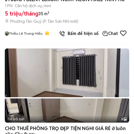
1 PN
Căn hộ dịch vụ, mini
5 triệu/tháng
35 m²
Phường Tân Quý
(
P. Tân Sơn Nhì
mới)
Bấm để hiện số
Chat
Thiều Lê Trung Hiếu
Tin nổi bật
5
CHO THUÊ PHÒNG TRỌ ĐẸP TIỆN NGHI GIÁ RẺ ở luôn