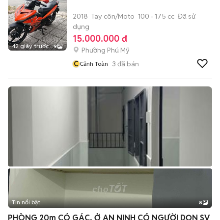
2018
Tay côn/Moto
100 - 175 cc
Đã sử
dụng
15.000.000 đ
42 giây trước
9
Phường Phú Mỹ
C
3
đã bán
Cảnh Toàn
Tin nổi bật
8
+
2
PHÒNG 20m CÓ GÁC, Ở AN NINH CÓ NGƯỜI DỌN SV