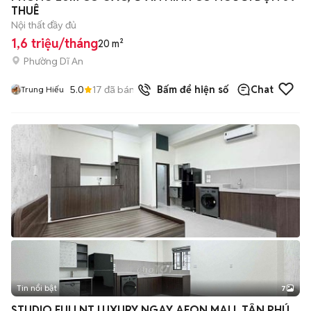
THUÊ
Nội thất đầy đủ
1,6 triệu/tháng
20 m²
Phường Dĩ An
5.0
17
đã bán
Bấm để hiện số
Chat
Trung Hiếu
Tin nổi bật
7
+
2
STUDIO FULLNT LUXURY NGAY AEON MALL TÂN PHÚ