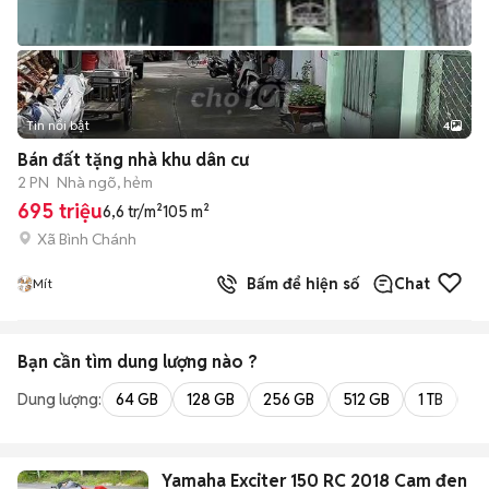
Tin nổi bật
4
Bán đất tặng nhà khu dân cư
2 PN
Nhà ngõ, hẻm
695 triệu
6,6 tr/m²
105 m²
Xã Bình Chánh
Bấm để hiện số
Chat
Mít
Bạn cần tìm
dung lượng
nào ?
Dung lượng:
64 GB
128 GB
256 GB
512 GB
1 TB
2 
Yamaha Exciter 150 RC 2018 Cam đen