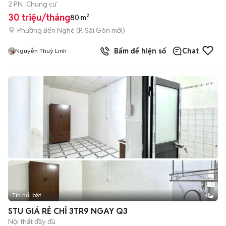
2 PN
Chung cư
30 triệu/tháng
80 m²
Phường Bến Nghé
(
P. Sài Gòn
mới)
Bấm để hiện số
Chat
Nguyễn Thuỳ Linh
Tin nổi bật
4
STU GIÁ RẺ CHỈ 3TR9 NGAY Q3
Nội thất đầy đủ