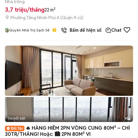
Nhà trống
3,7 triệu/tháng
22 m²
Phường Tăng Nhơn Phú A (Quận 9 cũ)
Bấm để hiện số
Chat
Quyên Nhà Trọ Sạch Sẽ
Tin nổi bật
9
+
2
🔥 HÀNG HIẾM 2PN VÒNG CUNG 80M² – CHỈ
30TR/THÁNG! Hoặc: 🏙️ 2PN 80M² VI