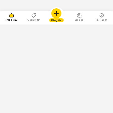
Trang chủ
Quản lý tin
Liên hệ
Tài khoản
Đăng tin
109.000 Bình chọn
Tải ứng dụng Chợ Tốt
Về Chợ Tốt
Quy chế sàn
Chính sách bảo mật
Giải quyết tranh chấp
CÔNG TY TNHH CHỢ TỐT - Người đại diện theo pháp luật:
Nguyễn Trọng Tấn; GPDKKD: 0312120782 do Sở KH & ĐT TP.HCM cấp ngày
11/01/2013;
GPMXH: 185/GP-BTTTT do Bộ Thông tin và Truyền thông
cấp ngày 09/07/2024 - Chịu trách nhiệm