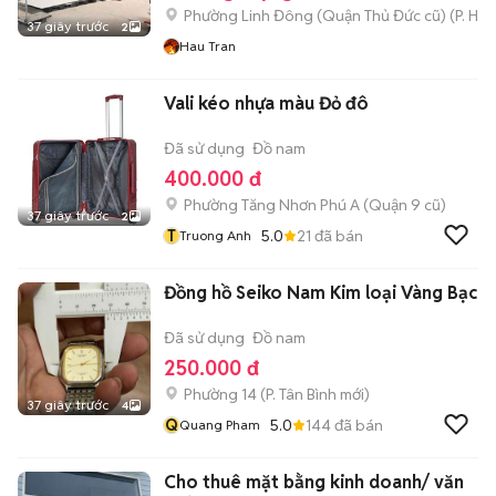
Phường Linh Đông (Quận Thủ Đức cũ)
(
P. Hiệ
37 giây trước
2
Hau Tran
Vali kéo nhựa màu Đỏ đô
Đã sử dụng
Đồ nam
400.000 đ
Phường Tăng Nhơn Phú A (Quận 9 cũ)
37 giây trước
2
T
5.0
21
đã bán
Truong Anh
Đồng hồ Seiko Nam Kim loại Vàng Bạc
Đã sử dụng
Đồ nam
250.000 đ
Phường 14
(
P. Tân Bình
mới)
37 giây trước
4
Q
5.0
144
đã bán
Quang Pham
Cho thuê mặt bằng kinh doanh/ văn