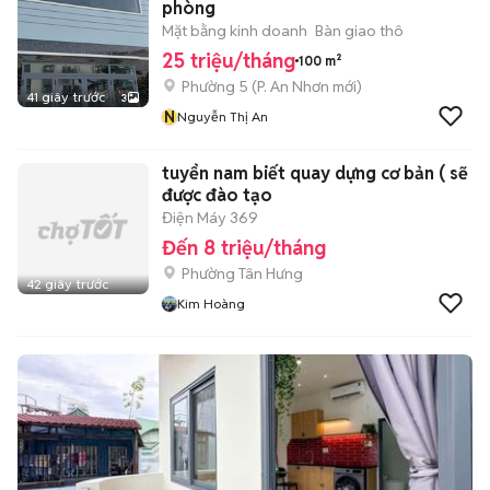
phòng
Mặt bằng kinh doanh
Bàn giao thô
25 triệu/tháng
100 m²
Phường 5
(
P. An Nhơn
mới)
41 giây trước
3
N
Nguyễn Thị An
tuyển nam biết quay dựng cơ bản ( sẽ
được đào tạo
Điện Máy 369
Đến 8 triệu/tháng
Phường Tân Hưng
42 giây trước
Kim Hoàng