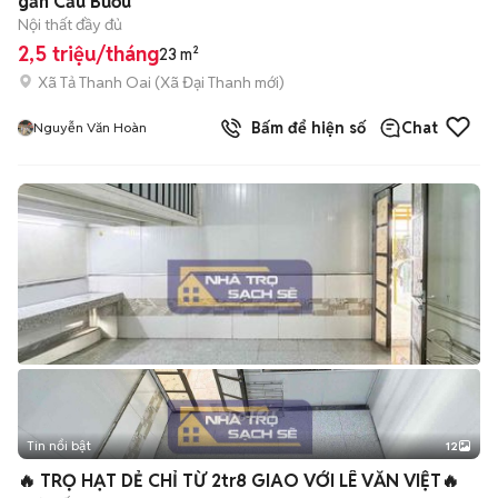
gần Cầu Bươu
Nội thất đầy đủ
2,5 triệu/tháng
23 m²
Xã Tả Thanh Oai
(
Xã Đại Thanh
mới)
Bấm để hiện số
Chat
Nguyễn Văn Hoàn
Tin nổi bật
12
+
2
🔥 TRỌ HẠT DẺ CHỈ TỪ 2tr8 GIAO VỚI LÊ VĂN VIỆT🔥