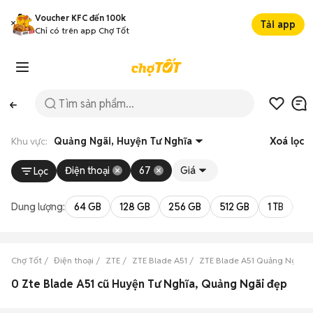
Voucher KFC đến 100k
Tải app
Chỉ có trên app Chợ Tốt
Khu vực:
Quảng Ngãi, Huyện Tư Nghĩa
Xoá lọc
Điện thoại
67
Giá
Lọc
Dung lượng:
64 GB
128 GB
256 GB
512 GB
1 TB
2 
Chợ Tốt
Điện thoại
ZTE
ZTE Blade A51
ZTE Blade A51 Quảng Ngãi
0 Zte Blade A51 cũ Huyện Tư Nghĩa, Quảng Ngãi đẹp