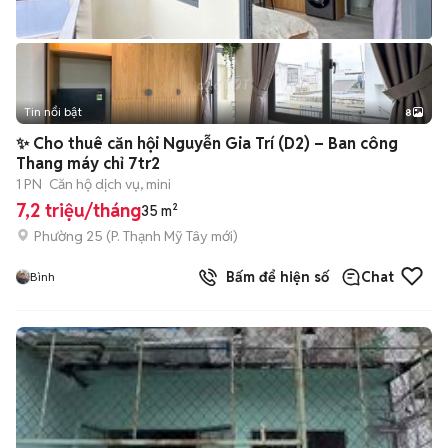
Tin nổi bật
8
+
2
✨ Cho thuê căn hội Nguyễn Gia Trí (D2) – Ban công
Thang máy chỉ 7tr2
1 PN
Căn hộ dịch vụ, mini
7,2 triệu/tháng
35 m²
Phường 25
(
P. Thạnh Mỹ Tây
mới)
Bấm để hiện số
Chat
Bình