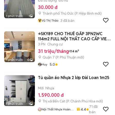
Đã sử dụng
Đồ nữ
30.000 đ
Thành phố Thủ Đức
(
P. Hiệp Bình
mới)
1 phút trước
1
V
3
đã bán
Vũ Thị Thảo
⭐SKY89 CHO THUÊ GẤP 3PN2WC
114m2 FULL NỘI THẤT CAO CẤP VIEW
SÔNG
3 PN
Chung cư
31 triệu/tháng
114 m²
Quận 7
(
P. Phú Thuận
mới)
1 phút trước
12
5.0
Huy
Tủ quần áo Nhựa 2 lớp Đài Loan 1m25
Mới
Nhựa
1.590.000 đ
Thị xã Bến Cát
(
P. Chánh Phú Hòa
mới)
1 phút trước
1
71
đã
4.4
Nội Thất Nhựa Hoàng
bán
Quân