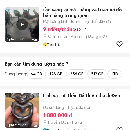
cần sang lại mặt bằng và toàn bộ đồ
bán hàng trong quán
Mặt bằng kinh doanh
Nội thất đầy đủ
9 triệu/tháng
50 m²
Q. Bình Tân
(
P. Bình Trị Đông
mới)
1 phút trước
4
t
Tran Hà
Bạn cần tìm
dung lượng
nào ?
Dung lượng:
64 GB
128 GB
256 GB
512 GB
1 TB
2 
Linh vật hộ thân Đá thiên thạch Đen
Đã sử dụng
Thạch, đá quí
1.800.000 đ
Huyện Đoan Hùng
1 phút trước
5