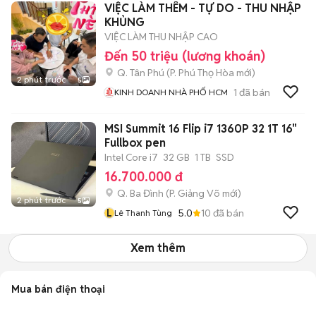
VIỆC LÀM THÊM - TỰ DO - THU NHẬP
KHỦNG
VIỆC LÀM THU NHẬP CAO
Đến 50 triệu (lương khoán)
Q. Tân Phú
(
P. Phú Thọ Hòa
mới)
2 phút trước
5
1
đã bán
KINH DOANH NHÀ PHỐ HCM
MSI Summit 16 Flip i7 1360P 32 1T 16"
Fullbox pen
Intel Core i7
32 GB
1 TB
SSD
16.700.000 đ
Q. Ba Đình
(
P. Giảng Võ
mới)
2 phút trước
5
L
5.0
10
đã bán
Lê Thanh Tùng
Xem thêm
Mua bán điện thoại