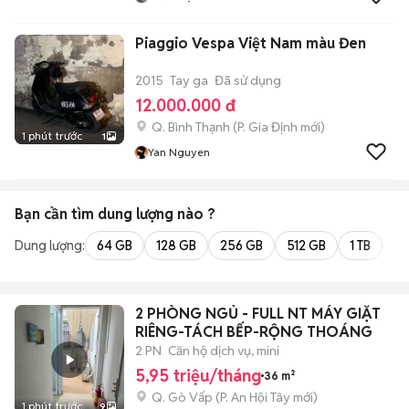
Piaggio Vespa Việt Nam màu Đen
2015
Tay ga
Đã sử dụng
12.000.000 đ
Q. Bình Thạnh
(
P. Gia Định
mới)
1 phút trước
1
Yan Nguyen
Bạn cần tìm
dung lượng
nào ?
Dung lượng:
64 GB
128 GB
256 GB
512 GB
1 TB
2 
2 PHÒNG NGỦ - FULL NT MÁY GIẶT
RIÊNG-TÁCH BẾP-RỘNG THOÁNG
2 PN
Căn hộ dịch vụ, mini
5,95 triệu/tháng
36 m²
Q. Gò Vấp
(
P. An Hội Tây
mới)
1 phút trước
9