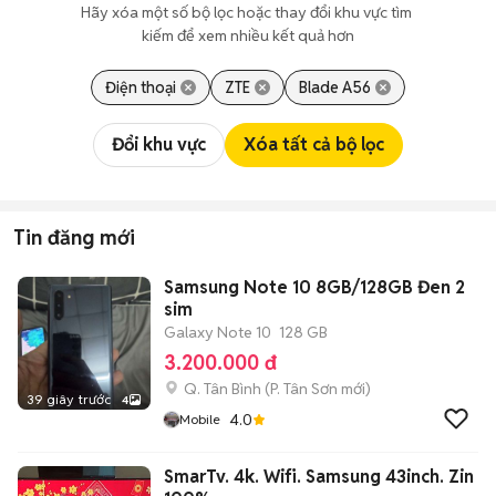
Hãy xóa một số bộ lọc hoặc thay đổi khu vực tìm 
kiếm để xem nhiều kết quả hơn
Điện thoại
ZTE
Blade A56
Đổi khu vực
Xóa tất cả bộ lọc
Tin đăng mới
Samsung Note 10 8GB/128GB Đen 2
sim
Galaxy Note 10
128 GB
3.200.000 đ
Q. Tân Bình
(
P. Tân Sơn
mới)
39 giây trước
4
4.0
Mobile
SmarTv. 4k. Wifi. Samsung 43inch. Zin