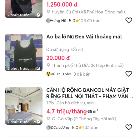
1.250.000 đ
Huyện Củ Chi
(
Xã Phú Hòa Đông
mới)
2 phút trước
3
5.0
103
đã bán
Hưng Hồ
Áo ba lỗ Nữ Đen Vải thoáng mát
Đã sử dụng
Đồ nữ
20.000 đ
Thành phố Thủ Đức
(
P. Hiệp Bình
mới)
2 phút trước
1
V
3
đã bán
Vũ Thị Thảo
CĂN HỘ RỘNG BANCOL MÁY GIẶT
RIÊNG FULL NỘI THẤT - PHẠM VĂN
CHIÊU
1 PN
Căn hộ dịch vụ, mini
4,7 triệu/tháng
35 m²
Q. Gò Vấp
(
P. Thông Tây Hội
mới)
2 phút trước
9
5.0
1
đã bán
Đức Lương