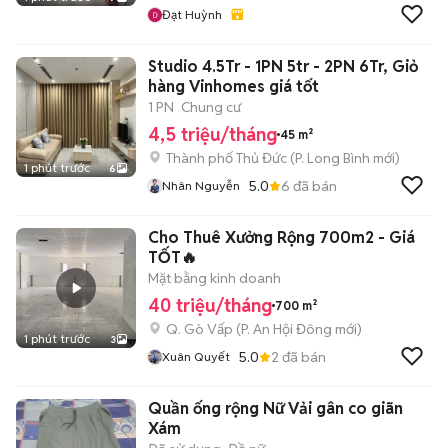
Đạt Huỳnh
Studio 4.5Tr - 1PN 5tr - 2PN 6Tr, Giỏ
hàng Vinhomes giá tốt
1 PN
Chung cư
4,5 triệu/tháng
45 m²
Thành phố Thủ Đức
(
P. Long Bình
mới)
1 phút trước
6
5.0
6
đã bán
Nhân Nguyễn
Cho Thuê Xưởng Rộng 700m2 - Giá
TỐT🔥
Mặt bằng kinh doanh
40 triệu/tháng
700 m²
Q. Gò Vấp
(
P. An Hội Đông
mới)
1 phút trước
3
5.0
2
đã bán
Xuân Quyết
Quần ống rộng Nữ Vải gân co giãn
Xám