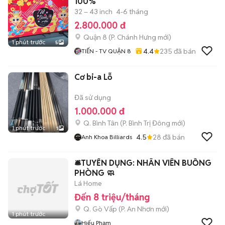
100%
32 – 43 inch
4-6 tháng
2.800.000 đ
Quận 8
(
P. Chánh Hưng
mới)
1 phút trước
5
4.4
235
đã bán
TIẾN - TV QUẬN 8
Cơ bi-a Lỗ
Đã sử dụng
1.000.000 đ
Q. Bình Tân
(
P. Bình Trị Đông
mới)
1 phút trước
1
4.5
28
đã bán
Anh Khoa Billiards
🛎️TUYỂN DỤNG: NHÂN VIÊN BUỒNG
PHÒNG 🧼
Lá Home
Đến 8 triệu/tháng
Q. Gò Vấp
(
P. An Nhơn
mới)
1 phút trước
Hiếu Phạm