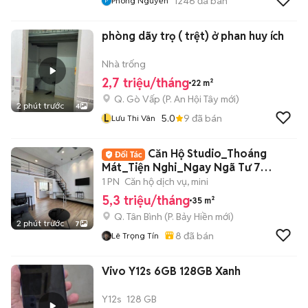
1246
đã bán
Phong Nguyễn
phòng dãy trọ ( trệt) ở phan huy ích
Nhà trống
2,7 triệu/tháng
22 m²
Q. Gò Vấp
(
P. An Hội Tây
mới)
2 phút trước
4
L
5.0
9
đã bán
Lưu Thi Vân
Căn Hộ Studio_Thoáng
Mát_Tiện Nghi_Ngay Ngã Tư 7
Hiền_Lote Cộng Hoà
1 PN
Căn hộ dịch vụ, mini
5,3 triệu/tháng
35 m²
Q. Tân Bình
(
P. Bảy Hiền
mới)
2 phút trước
7
8
đã bán
Lê Trọng Tín
Vivo Y12s 6GB 128GB Xanh
Y12s
128 GB