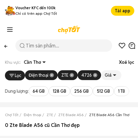
Voucher KFC đến 100k
Tải app
Chỉ có trên app Chợ Tốt
Khu vực:
Cần Thơ
Xoá lọc
Điện thoại
ZTE
4726
Giá
Lọc
Dung lượng:
64 GB
128 GB
256 GB
512 GB
1 TB
2 
Chợ Tốt
Điện thoại
ZTE
ZTE Blade A56
ZTE Blade A56 Cần Thơ
0 Zte Blade A56 cũ Cần Thơ đẹp