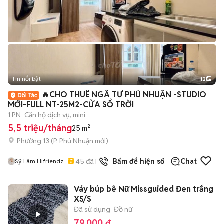
Tin nổi bật
12
+
2
🔥CHO THUÊ NGÃ TƯ PHÚ NHUẬN -STUDIO
MỚI-FULL NT-25M2-CỬA SỔ TRỜI
1 PN
Căn hộ dịch vụ, mini
5,5 triệu/tháng
25 m²
Phường 13
(
P. Phú Nhuận
mới)
45
đã bán
Bấm để hiện số
Chat
Sỹ Lâm Hifriendz
Váy búp bê Nữ Missguided Đen trắng
XS/S
Đã sử dụng
Đồ nữ
79.000 đ