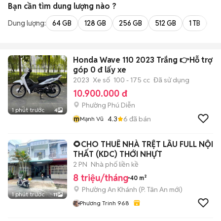
Bạn cần tìm
dung lượng
nào ?
Dung lượng:
64 GB
128 GB
256 GB
512 GB
1 TB
2 
Honda Wave 110 2023 Trắng 👉Hỗ trợ
góp 0 đ lấy xe
2023
Xe số
100 - 175 cc
Đã sử dụng
10.900.000 đ
Phường Phú Diễn
1 phút trước
4
m
4.3
6
đã bán
Mạnh Vũ
🌻CHO THUÊ NHÀ TRỆT LẦU FULL NỘI
THẤT (KDC) THỚI NHỰT
2 PN
Nhà phố liền kề
8 triệu/tháng
40 m²
Phường An Khánh
(
P. Tân An
mới)
1 phút trước
11
Phương Trinh 968