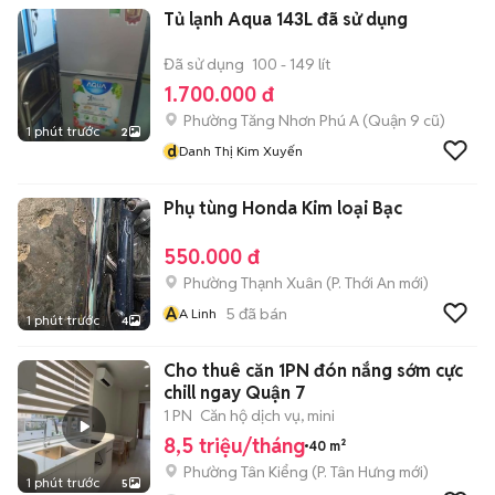
Tủ lạnh Aqua 143L đã sử dụng
Đã sử dụng
100 - 149 lít
1.700.000 đ
Phường Tăng Nhơn Phú A (Quận 9 cũ)
1 phút trước
2
d
Danh Thị Kim Xuyến
Phụ tùng Honda Kim loại Bạc
550.000 đ
Phường Thạnh Xuân
(
P. Thới An
mới)
A
5
đã bán
A Linh
1 phút trước
4
Cho thuê căn 1PN đón nắng sớm cực
chill ngay Quận 7
1 PN
Căn hộ dịch vụ, mini
8,5 triệu/tháng
40 m²
Phường Tân Kiểng
(
P. Tân Hưng
mới)
1 phút trước
5