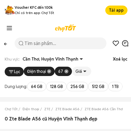
Voucher KFC đến 100k
Tải app
Chỉ có trên app Chợ Tốt
Khu vực:
Cần Thơ, Huyện Vĩnh Thạnh
Xoá lọc
Điện thoại
67
Giá
Lọc
Dung lượng:
64 GB
128 GB
256 GB
512 GB
1 TB
2 
Chợ Tốt
Điện thoại
ZTE
ZTE Blade A56
ZTE Blade A56 Cần Thơ
Z
0 Zte Blade A56 cũ Huyện Vĩnh Thạnh đẹp