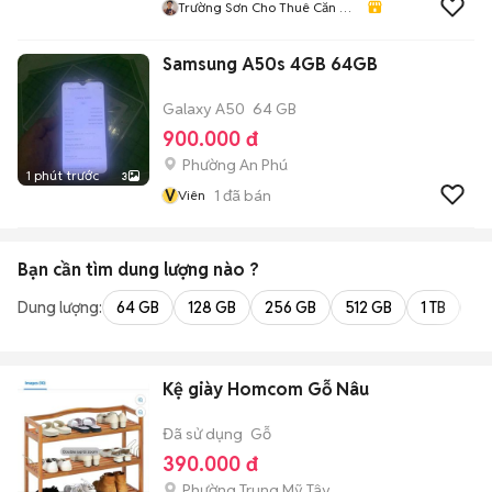
Trường Sơn Cho Thuê Căn Hộ
Quận 7
Samsung A50s 4GB 64GB
Galaxy A50
64 GB
900.000 đ
Phường An Phú
1 phút trước
3
V
1
đã bán
Viên
Bạn cần tìm
dung lượng
nào ?
Dung lượng:
64 GB
128 GB
256 GB
512 GB
1 TB
2 
Kệ giày Homcom Gỗ Nâu
Đã sử dụng
Gỗ
390.000 đ
Phường Trung Mỹ Tây