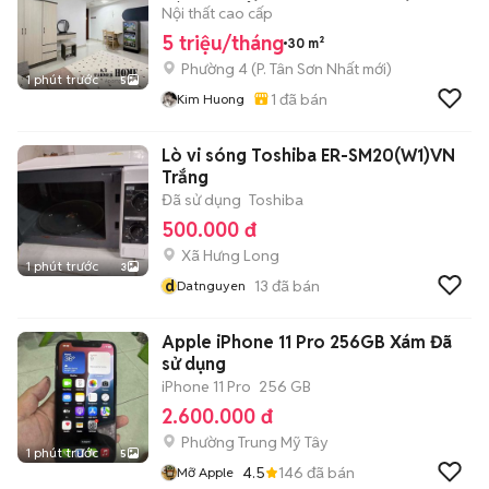
HÀNG KHÔNG
Nội thất cao cấp
5 triệu/tháng
30 m²
Phường 4
(
P. Tân Sơn Nhất
mới)
1 phút trước
5
1
đã bán
Kim Huong
Lò vi sóng Toshiba ER-SM20(W1)VN
Trắng
Đã sử dụng
Toshiba
500.000 đ
Xã Hưng Long
1 phút trước
3
d
13
đã bán
Datnguyen
Apple iPhone 11 Pro 256GB Xám Đã
sử dụng
iPhone 11 Pro
256 GB
2.600.000 đ
Phường Trung Mỹ Tây
1 phút trước
5
4.5
146
đã bán
Mỡ Apple