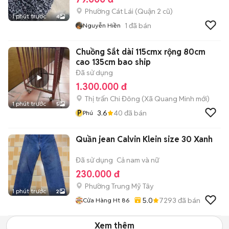
Phường Cát Lái (Quận 2 cũ)
1 phút trước
4
1
đã bán
Nguyễn Hiền
Chuồng Sắt dài 115cmx rộng 80cm
cao 135cm bao ship
Đã sử dụng
1.300.000 đ
Thị trấn Chi Đông
(
Xã Quang Minh
mới)
1 phút trước
5
P
3.6
40
đã bán
Phú
Quần jean Calvin Klein size 30 Xanh
Đã sử dụng
Cả nam và nữ
230.000 đ
Phường Trung Mỹ Tây
1 phút trước
2
5.0
7293
đã bán
Cửa Hàng Ht 86
Xem thêm