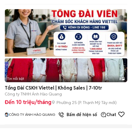
Tin nổi bật
6
+
2
Tổng Đài CSKH Viettel | Không Sales | 7-10tr
Công ty TNHH Ánh Hào Quang
Đến 10 triệu/tháng
Phường 25
(
P. Thạnh Mỹ Tây
mới)
Bấm để hiện số
Chat
CÔNG TY ÁNH HÀO QUANG