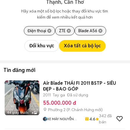
Thạnh, Cần Thơ
Hãy xóa một số bộ lọc hoặc thay đổi khu vực tìm 
kiếm để xem nhiều kết quả hơn
Điện thoại
ZTE
Blade A56
Đổi khu vực
Xóa tất cả bộ lọc
Tin đăng mới
Air Blade THÁI FI 2011 BSTP - SIÊU
ĐẸP - BAO GÓP
2011
Tay ga
Đã sử dụng
55.000.000 đ
Phường 2
(
P. Chánh Hưng
mới)
44 giây trước
6
342
đã
4.6
XE MÁY NGUYỄN
bán
MINH SƠN