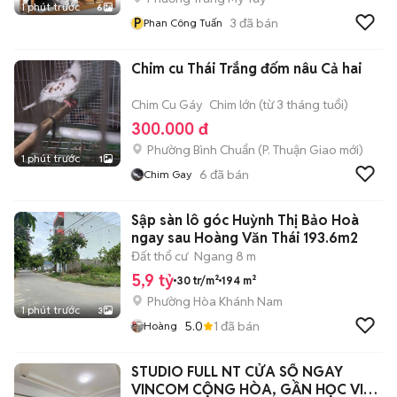
1 phút trước
6
P
3
đã bán
Phan Công Tuấn
Chim cu Thái Trắng đốm nâu Cả hai
Chim Cu Gáy
Chim lớn (từ 3 tháng tuổi)
300.000 đ
Phường Bình Chuẩn
(
P. Thuận Giao
mới)
1 phút trước
1
6
đã bán
Chim Gay
Sập sàn lô góc Huỳnh Thị Bảo Hoà
ngay sau Hoàng Văn Thái 193.6m2
Đất thổ cư
Ngang 8 m
5,9 tỷ
30 tr/m²
194 m²
Phường Hòa Khánh Nam
1 phút trước
3
5.0
1
đã bán
Hoàng
STUDIO FULL NT CỬA SỔ NGAY
VINCOM CỘNG HÒA, GẦN HỌC VIỆN