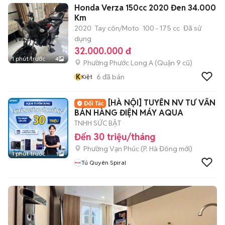
Honda Verza 150cc 2020 Đen 34.000
Km
2020
Tay côn/Moto
100 - 175 cc
Đã sử
dụng
32.000.000 đ
1 phút trước
4
Phường Phước Long A (Quận 9 cũ)
K
6
đã bán
Kiệt
[HÀ NỘI] TUYỂN NV TƯ VẤN
BÁN HÀNG ĐIỆN MÁY AQUA
TNHH SỨC BẬT
Đến 30 triệu/tháng
Phường Vạn Phúc
(
P. Hà Đông
mới)
1 phút trước
1
Tú Quyên Spiral