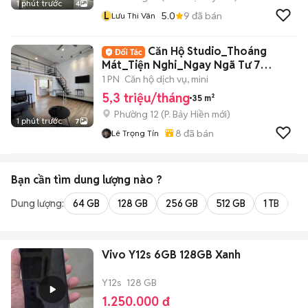
1 phút trước
4
L
5.0
9
đã bán
Lưu Thi Vân
Căn Hộ Studio_Thoáng
Mát_Tiện Nghi_Ngay Ngã Tư 7
Hiền_Lote Cộng Hoà
1 PN
Căn hộ dịch vụ, mini
5,3 triệu/tháng
35 m²
Phường 12
(
P. Bảy Hiền
mới)
1 phút trước
7
8
đã bán
Lê Trọng Tín
Bạn cần tìm
dung lượng
nào ?
Dung lượng:
64 GB
128 GB
256 GB
512 GB
1 TB
2 
Vivo Y12s 6GB 128GB Xanh
Y12s
128 GB
1.250.000 đ