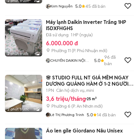
2 phút trước
2
5.0
45
đã bán
Kiim Nguyễn
Máy lạnh Daikin Inverter Trắng 1HP
I5DXFHGHS
Đã sử dụng
1 HP (ngựa)
6.000.000 đ
Phường 11
(
P. Phú Nhuận
mới)
2 phút trước
1
96
đã
5.0
CHUYÊN DAIKIN NỘI
bán
ĐỊA
🌸 STUDIO FULL NT GIÁ MỀM NGAY
DƯƠNG QUẢNG HÀM Ở 1-2 NGƯỜI
THOẢI MÁI 🔥
1 PN
Căn hộ dịch vụ, mini
3,6 triệu/tháng
25 m²
Phường 6
(
P. An Nhơn
mới)
2 phút trước
11
5.0
14
đã bán
Lê Thị Phương Trinh
Áo len gile Giordano Nâu Unisex