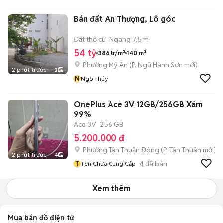
Bán đất An Thượng, Lô góc
Đất thổ cư
Ngang 7,5 m
54 tỷ
386 tr/m²
140 m²
Phường Mỹ An
(
P. Ngũ Hành Sơn
mới)
2 phút trước
2
N
Ngô Thúy
OnePlus Ace 3V 12GB/256GB Xám
99%
Ace 3V
256 GB
5.200.000 đ
Phường Tân Thuận Đông
(
P. Tân Thuận
mới)
2 phút trước
4
T
4
đã bán
Tên Chưa Cung Cấp
Xem thêm
Mua bán đồ điện tử