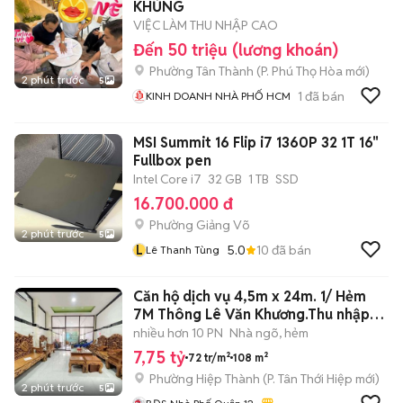
KHỦNG
VIỆC LÀM THU NHẬP CAO
Đến 50 triệu (lương khoán)
Phường Tân Thành
(
P. Phú Thọ Hòa
mới)
2 phút trước
5
1
đã bán
KINH DOANH NHÀ PHỐ HCM
MSI Summit 16 Flip i7 1360P 32 1T 16"
Fullbox pen
Intel Core i7
32 GB
1 TB
SSD
16.700.000 đ
Phường Giảng Võ
2 phút trước
5
L
5.0
10
đã bán
Lê Thanh Tùng
Căn hộ dịch vụ 4,5m x 24m. 1/ Hẻm
7M Thông Lê Văn Khương.Thu nhập
30tr
nhiều hơn 10 PN
Nhà ngõ, hẻm
7,75 tỷ
72 tr/m²
108 m²
Phường Hiệp Thành
(
P. Tân Thới Hiệp
mới)
2 phút trước
5