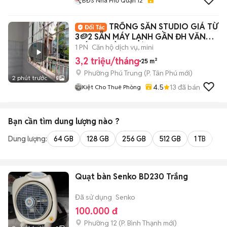
BĐS Nhà Phố Quận 12
TRỐNG SẴN STUDIO GIÁ TỪ
3🥔2 SẴN MÁY LẠNH GẦN ĐH VĂN
HIẾN ĐH HỒNG BÀNG
1 PN
Căn hộ dịch vụ, mini
3,2 triệu/tháng
25 m²
Phường Phú Trung
(
P. Tân Phú
mới)
2 phút trước
5
4.5
13
đã bán
Kiệt Cho Thuê Phòng
Bạn cần tìm
dung lượng
nào ?
Dung lượng:
64 GB
128 GB
256 GB
512 GB
1 TB
2 
Quạt bàn Senko BD230 Trắng
Đã sử dụng
Senko
100.000 đ
Phường 12
(
P. Bình Thạnh
mới)