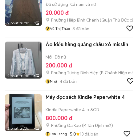
Đã sử dụng
Cả nam và nữ
20.000 đ
Phường Hiệp Bình Chánh (Quận Thủ Đức cũ)
2 phút trước
1
V
3
đã bán
Vũ Thị Thảo
Áo kiểu hàng quảng châu xô misslin
Mới
Đồ nữ
200.000 đ
Phường Tương Bình Hiệp
(
P. Chánh Hiệp
mới)
2 phút trước
6
n
4
đã bán
Như
Máy đọc sách Kindle Paperwhite 4
Kindle Paperwhite 4
< 8GB
800.000 đ
Phường Đa Kao
(
P. Tân Định
mới)
2 phút trước
4
T
5.0
13
đã bán
Ton Trang