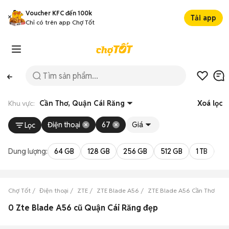
Voucher KFC đến 100k
Tải app
Chỉ có trên app Chợ Tốt
Khu vực:
Cần Thơ, Quận Cái Răng
Xoá lọc
Điện thoại
67
Giá
Lọc
Dung lượng:
64 GB
128 GB
256 GB
512 GB
1 TB
2 
Chợ Tốt
Điện thoại
ZTE
ZTE Blade A56
ZTE Blade A56 Cần Thơ
Z
0 Zte Blade A56 cũ Quận Cái Răng đẹp