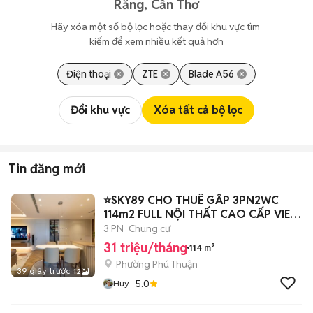
Răng, Cần Thơ
Hãy xóa một số bộ lọc hoặc thay đổi khu vực tìm 
kiếm để xem nhiều kết quả hơn
Điện thoại
ZTE
Blade A56
Đổi khu vực
Xóa tất cả bộ lọc
Tin đăng mới
⭐SKY89 CHO THUÊ GẤP 3PN2WC
114m2 FULL NỘI THẤT CAO CẤP VIEW
SÔNG
3 PN
Chung cư
31 triệu/tháng
114 m²
Phường Phú Thuận
39 giây trước
12
5.0
Huy