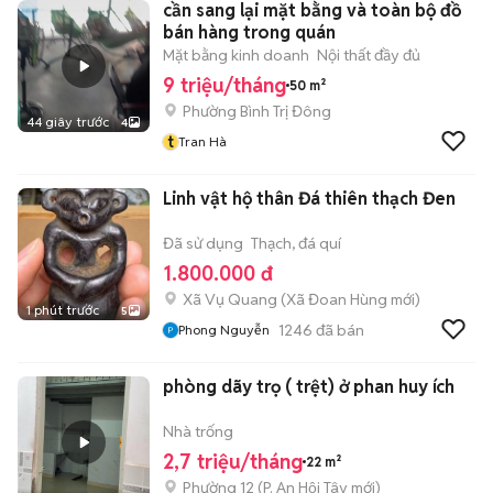
cần sang lại mặt bằng và toàn bộ đồ
bán hàng trong quán
Mặt bằng kinh doanh
Nội thất đầy đủ
9 triệu/tháng
50 m²
Phường Bình Trị Đông
44 giây trước
4
t
Tran Hà
Linh vật hộ thân Đá thiên thạch Đen
Đã sử dụng
Thạch, đá quí
1.800.000 đ
Xã Vụ Quang
(
Xã Đoan Hùng
mới)
1 phút trước
5
1246
đã bán
Phong Nguyễn
phòng dãy trọ ( trệt) ở phan huy ích
Nhà trống
2,7 triệu/tháng
22 m²
Phường 12
(
P. An Hội Tây
mới)