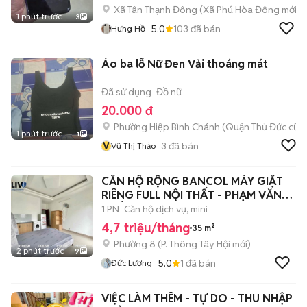
Xã Tân Thạnh Đông
(
Xã Phú Hòa Đông
mới)
1 phút trước
3
5.0
103
đã bán
Hưng Hồ
Áo ba lỗ Nữ Đen Vải thoáng mát
Đã sử dụng
Đồ nữ
20.000 đ
Phường Hiệp Bình Chánh (Quận Thủ Đức cũ)
1 phút trước
1
V
3
đã bán
Vũ Thị Thảo
CĂN HỘ RỘNG BANCOL MÁY GIẶT
RIÊNG FULL NỘI THẤT - PHẠM VĂN
CHIÊU
1 PN
Căn hộ dịch vụ, mini
4,7 triệu/tháng
35 m²
Phường 8
(
P. Thông Tây Hội
mới)
2 phút trước
9
5.0
1
đã bán
Đức Lương
VIỆC LÀM THÊM - TỰ DO - THU NHẬP