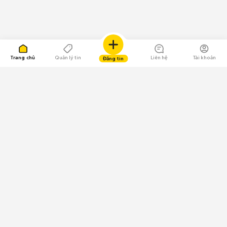
Trang chủ
Quản lý tin
Liên hệ
Tài khoản
Đăng tin
109.000 Bình chọn
Tải ứng dụng Chợ Tốt
Về Chợ Tốt
Quy chế sàn
Chính sách bảo mật
Giải quyết tranh chấp
CÔNG TY TNHH CHỢ TỐT - Người đại diện theo pháp luật:
Nguyễn Trọng Tấn; GPDKKD: 0312120782 do Sở KH & ĐT TP.HCM cấp ngày
11/01/2013;