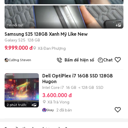
Tin nổi bật
6
+
2
Samsung S25 128GB Xanh Mỹ Like New
Galaxy S25
128 GB
9.999.000 đ
Xã Đan Phượng
Bấm để hiện số
Chat
Cường Steven
Dell OptiPlex i7 16GB SSD 128GB
Hugon
Intel Core i7
16 GB
< 128 GB
SSD
3.600.000 đ
Xã Trà Vong
2 phút trước
4
2
đã bán
Skay