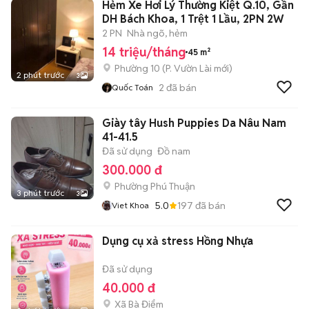
Hẻm Xe Hơi Lý Thường Kiệt Q.10, Gần
DH Bách Khoa, 1 Trệt 1 Lầu, 2PN 2W
2 PN
Nhà ngõ, hẻm
14 triệu/tháng
45 m²
Phường 10
(
P. Vườn Lài
mới)
2 phút trước
3
2
đã bán
Quốc Toán
Giày tây Hush Puppies Da Nâu Nam
41-41.5
Đã sử dụng
Đồ nam
300.000 đ
Phường Phú Thuận
3 phút trước
3
5.0
197
đã bán
Viet Khoa
Dụng cụ xả stress Hồng Nhựa
Đã sử dụng
40.000 đ
Xã Bà Điểm