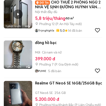
CHO THUÊ 2 PHÒNG NGỦ 2
NHÀ VỆ SỊNH ĐƯỜNG HUỲNH VĂN
NGHỆ - GÒ VẤP
Nội thất đầy đủ
5,8 triệu/tháng
50 m²
Phường 12
(
P. An Hội Tây
mới)
1 phút trước
10
5.0
14
đã bán
TrọngNghĩa
đồng hồ bạc
Mới
Cả nam và nữ
399.000 đ
Phường 7
(
P. Gia Định
mới)
1 phút trước
2
5
đã bán
PUMIE
Realme GT Neo6 SE 16GB/256GB Bạc
GT Neo6 SE
256 GB
5.200.000 đ
Phường Hòa Khánh Bắc
(
P. Liên Chiểu
mới)