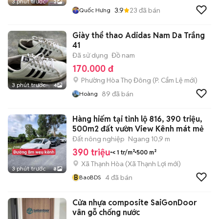
3 phút trước
2
3.9
23
đã bán
Quốc Hưng
Giày thể thao Adidas Nam Da Trắng
41
Đã sử dụng
Đồ nam
170.000 đ
Phường Hòa Thọ Đông
(
P. Cẩm Lệ
mới)
3 phút trước
4
89
đã bán
Hoàng
Hàng hiếm tại tỉnh lộ 816, 390 triệu,
500m2 đất vườn View Kênh mát mẻ
Đất nông nghiệp
Ngang 10,9 m
390 triệu
< 1 tr/m²
500 m²
Xã Thạnh Hòa
(
Xã Thạnh Lợi
mới)
3 phút trước
8
B
4
đã bán
BaoBDS
Cửa nhựa composite SaiGonDoor
vân gỗ chống nước