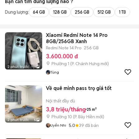
Bạn cần tìm
dung lượng
nào ?
Dung lượng:
64 GB
128 GB
256 GB
512 GB
1 TB
2 
Xiaomi Redmi Note 14 Pro
8GB/256GB Xanh
Redmi Note 14 Pro
256 GB
3.600.000 đ
Phường 1
(
P. Chánh Hưng
mới)
2 phút trước
3
Tùng
Về quê mình pass trọ giá tốt
Nội thất đầy đủ
3,8 triệu/tháng
25 m²
Phường 10
(
P. Bảy Hiền
mới)
2 phút trước
5
5.0
39
đã bán
Uyển Nhi