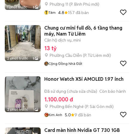
Phường 11
(
P. Bình Phú
mới)
1 phút trước
5
T
4.8
157
đã bán
Tâm
Chung cư mini full đồ, 6 tầng thang
máy, Nam Từ Liêm
Căn hộ dịch vụ, mini
13 tỷ
Phường Cầu Diễn
(
P. Từ Liêm
mới)
2 phút trước
5
Cộng Đồng Nhà Đất
Honor Watch X5i AMOLED 1.97 inch
Đã sử dụng (chưa sửa chữa)
Còn bảo hành
1.100.000 đ
Phường Bến Nghé
(
P. Sài Gòn
mới)
2 phút trước
1
5.0
9
đã bán
Kim Anh
Card màn hình Nvidia GT 730 1GB