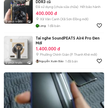
DDR3 cũ
Đã sử dụng (chưa sửa chữa)
Hết bảo hành
400.000 đ
Xã Vân Canh
(
Xã Sơn Đồng
mới)
2 phút trước
1
1
đã bán
Long
Tai nghe SoundPEATS Air4 Pro Đen
Mới
1.400.000 đ
Phường Chính Gián
(
P. Thanh Khê
mới)
1
đã bán
Nguyễn Xuân Bảo
2 phút trước
1