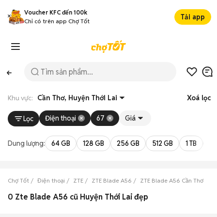
Voucher KFC đến 100k
Tải app
Chỉ có trên app Chợ Tốt
Khu vực:
Cần Thơ, Huyện Thới Lai
Xoá lọc
Điện thoại
67
Giá
Lọc
Dung lượng:
64 GB
128 GB
256 GB
512 GB
1 TB
2 
Chợ Tốt
Điện thoại
ZTE
ZTE Blade A56
ZTE Blade A56 Cần Thơ
Z
0 Zte Blade A56 cũ Huyện Thới Lai đẹp