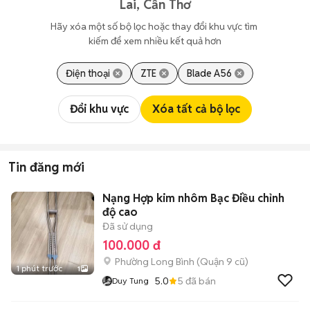
Lai, Cần Thơ
Hãy xóa một số bộ lọc hoặc thay đổi khu vực tìm 
kiếm để xem nhiều kết quả hơn
Điện thoại
ZTE
Blade A56
Đổi khu vực
Xóa tất cả bộ lọc
Tin đăng mới
Nạng Hợp kim nhôm Bạc Điều chỉnh
độ cao
Đã sử dụng
100.000 đ
Phường Long Bình (Quận 9 cũ)
1 phút trước
1
5.0
5
đã bán
Duy Tung