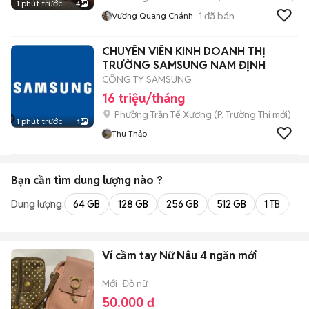
1 phút trước
4
1
đã bán
Vương Quang Chánh
CHUYÊN VIÊN KINH DOANH THỊ
TRƯỜNG SAMSUNG NAM ĐỊNH
CÔNG TY SAMSUNG
16 triệu/tháng
Phường Trần Tế Xương
(
P. Trường Thi
mới)
1 phút trước
1
Thu Thảo
Bạn cần tìm
dung lượng
nào ?
Dung lượng:
64 GB
128 GB
256 GB
512 GB
1 TB
2 
Ví cầm tay Nữ Nâu 4 ngăn mới
Mới
Đồ nữ
50.000 đ