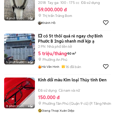
2018
Tay ga
100 - 175 cc
Đã sử dụng
59.000.000 đ
Thị trấn Trảng Bom
4 phút trước
2
Khánh Hồ
💥 có 5t thôi quá rẻ ngay chợ Bình
Phước B 2ngủ nhanh mới kịp ạ
2 PN
Nhà phố liền kề
5 triệu/tháng
50 m²
Phường An Phú
5 phút trước
8
16
đã bán
Hà Văn Hinh
Kính đổi màu Kim loại Thủy tinh Đen
Đã sử dụng
Cả nam và nữ
150.000 đ
Phường Tân Phú (Quận 9 cũ)
(
P. Tăng Nhơn P
8 phút trước
6
G
Giang Thoại Xuân Diệp