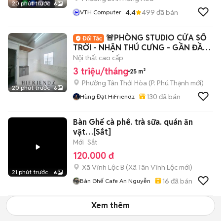
20 phút trước
6
4.4
499
đã bán
VTH Computer
🚨PHÒNG STUDIO CỬA SỔ
TRỜI - NHẬN THÚ CƯNG - GẦN ĐẦM
SEN - 5P HIU - VHU
Nội thất cao cấp
3 triệu/tháng
25 m²
Phường Tân Thới Hòa
(
P. Phú Thạnh
mới)
20 phút trước
6
130
đã bán
Hùng Đạt HiFriendz
Bàn Ghế cà phê. trà sữa. quán ăn
vặt…[Sắt]
Mới
Sắt
120.000 đ
Xã Vĩnh Lộc B
(
Xã Tân Vĩnh Lộc
mới)
21 phút trước
6
16
đã bán
Bàn Ghế Cafe An Nguyễn
Xem thêm