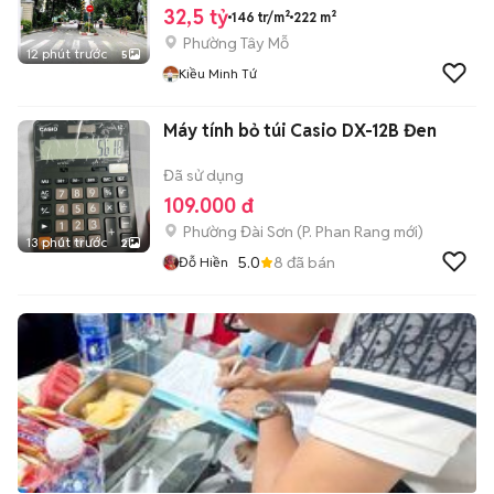
32,5 tỷ
146 tr/m²
222 m²
Phường Tây Mỗ
12 phút trước
5
Kiều Minh Tứ
Máy tính bỏ túi Casio DX-12B Đen
Đã sử dụng
109.000 đ
Phường Đài Sơn
(
P. Phan Rang
mới)
13 phút trước
2
5.0
8
đã bán
Đỗ Hiền