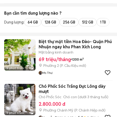
Bạn cần tìm
dung lượng
nào ?
Dung lượng:
64 GB
128 GB
256 GB
512 GB
1 TB
2 
Biệt thự mặt tiền Hoa Đào- Quận Phú
Nhuận ngay khu Phan Xích Long
Mặt bằng kinh doanh
69 triệu/tháng
1200 m²
Phường 2
(
P. Cầu Kiệu
mới)
9 phút trước
3
Ms Thư
Chó Phốc Sóc Trắng Đực Lông dày
mượt
Chó Phốc Sóc
Chó con (dưới 3 tháng tuổi)
2.800.000 đ
Phường Chánh Mỹ
(
P. Chánh Hiệp
mới)
9 phút trước
1