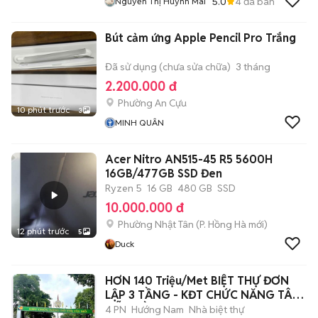
5.0
4
đã bán
Nguyễn Thị Huỳnh Mai
Bút cảm ứng Apple Pencil Pro Trắng
Đã sử dụng (chưa sửa chữa)
3 tháng
2.200.000 đ
Phường An Cựu
10 phút trước
3
MINH QUÂN
Acer Nitro AN515-45 R5 5600H
16GB/477GB SSD Đen
Ryzen 5
16 GB
480 GB
SSD
10.000.000 đ
Phường Nhật Tân
(
P. Hồng Hà
mới)
12 phút trước
5
Duck
HƠN 140 Triệu/Met BIỆT THỰ ĐƠN
LẬP 3 TẦNG - KĐT CHỨC NĂNG TÂY
MỖ - GẦ
4 PN
Hướng Nam
Nhà biệt thự