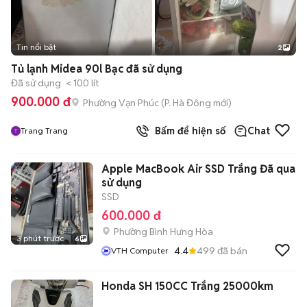
Tin nổi bật
2
Tủ lạnh Midea 90l Bạc đã sử dụng
Đã sử dụng
< 100 lít
900.000 đ
Phường Vạn Phúc
(
P. Hà Đông
mới)
Bấm để hiện số
Chat
Trang Trang
Apple MacBook Air SSD Trắng Đã qua
sử dụng
SSD
600.000 đ
Phường Bình Hưng Hòa
3 phút trước
6
4.4
499
đã bán
VTH Computer
Honda SH 150CC Trắng 25000km