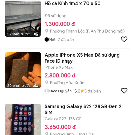
Hồ cá Kính 1m4 x 70 x 50
Đã sử dụng
1.300.000 đ
Phường Thạnh Lộc
(
P. An Phú Đông
mới)
18 phút trước
1
2
đã bán
Mdl
Apple iPhone XS Max Đã sử dụng
Face ID nhạy
iPhone XS Max
2.800.000 đ
Phường Hòa Xuân
20 phút trước
2
5.0
5
đã bán
Khoa Nguyễn
Samsung Galaxy S22 128GB Đen 2
SIM
Galaxy S22
128 GB
3.650.000 đ
Phường Bình Hưng Hòa