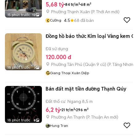
5,68 tỷ
84 tr/m²
68 m²
Phường Thạnh Xuân
(
P. Thới An
mới)
15 phút trước
12
c
4.5
68
đã bán
Cường
Đồng hồ báo thức Kim loại Vàng kem C
Đã sử dụng
120.000 đ
Phường Tân Phú (Quận 9 cũ)
(
P. Tăng Nhơn P
18 phút trước
3
G
Giang Thoại Xuân Diệp
Bán đất mặt tiền đường Thạnh Qúy
Đất thổ cư
Ngang 8,5 m
6,2 tỷ
21 tr/m²
296 m²
Phường An Thạnh
(
P. Thuận An
mới)
18 phút trước
8
Hung Tran