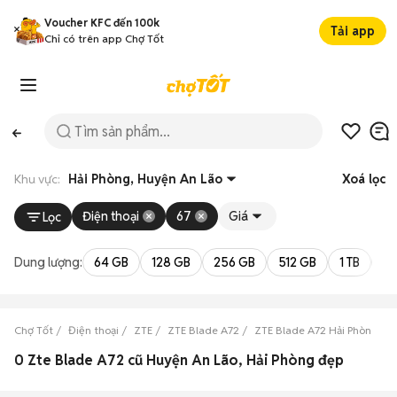
Voucher KFC đến 100k
Tải app
Chỉ có trên app Chợ Tốt
Khu vực:
Hải Phòng, Huyện An Lão
Xoá lọc
Điện thoại
67
Giá
Lọc
Dung lượng:
64 GB
128 GB
256 GB
512 GB
1 TB
2 
Chợ Tốt
Điện thoại
ZTE
ZTE Blade A72
ZTE Blade A72 Hải Phòng
0 Zte Blade A72 cũ Huyện An Lão, Hải Phòng đẹp