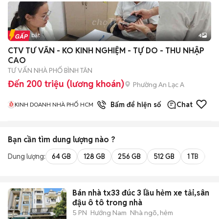
Tin nổi bật
4
CTV TƯ VẤN - KO KINH NGHIỆM - TỰ DO - THU NHẬP
CAO
TƯ VẤN NHÀ PHỐ BÌNH TÂN
Đến 200 triệu (lương khoán)
Phường An Lạc A
1
đã bán
Bấm để hiện số
Chat
KINH DOANH NHÀ PHỐ HCM
Bạn cần tìm
dung lượng
nào ?
Dung lượng:
64 GB
128 GB
256 GB
512 GB
1 TB
2 
Bán nhà tx33 đúc 3 lầu hẻm xe tải,sân
đậu ô tô trong nhà
5 PN
Hướng Nam
Nhà ngõ, hẻm