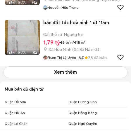
1 phút trước
9
Nguyễn Hữu Trọng
bán đất tdc hoà ninh 1 dt 115m
Đất thổ cư
Ngang 5 m
1,79 tỷ
16 tr/m²
115 m²
Xã Hòa Ninh
(
Xã Bà Nà
mới)
1 phút trước
3
5.0
28
đã bán
Phạm Thị Lệ Uyên
Xem thêm
Mua bán đồ điện tử
Quận Đồ Sơn
Quận Dương Kinh
Quận Hải An
Quận Hồng Bàng
Quận Lê Chân
Quận Ngô Quyền