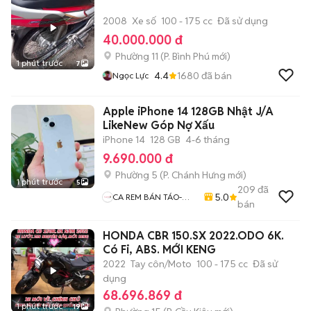
2008
Xe số
100 - 175 cc
Đã sử dụng
40.000.000 đ
Phường 11
(
P. Bình Phú
mới)
1 phút trước
7
4.4
1680
đã bán
Ngọc Lực
Apple iPhone 14 128GB Nhật J/A
LikeNew Góp Nợ Xấu
iPhone 14
128 GB
4-6 tháng
9.690.000 đ
Phường 5
(
P. Chánh Hưng
mới)
1 phút trước
5
209
đã
5.0
CA REM BÁN TÁO-
bán
Chuyên Mua Bán ĐT-
Thu Cũ Đổi Mới-Hỗ
HONDA CBR 150.SX 2022.ODO 6K.
Trợ Trả Góp
Có Fi, ABS. MỚI KENG
2022
Tay côn/Moto
100 - 175 cc
Đã sử
dụng
68.696.869 đ
1 phút trước
19