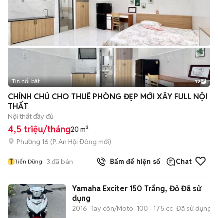
Tin nổi bật
12
+
2
CHÍNH CHỦ CHO THUÊ PHÒNG ĐẸP MỚI XÂY FULL NỘI
THẤT
Nội thất đầy đủ
4,5 triệu/tháng
20 m²
Phường 16
(
P. An Hội Đông
mới)
T
3
đã bán
Bấm để hiện số
Chat
Tiến Dũng
Yamaha Exciter 150 Trắng, Đỏ Đã sử
dụng
2016
Tay côn/Moto
100 - 175 cc
Đã sử dụng