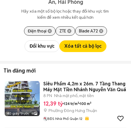
An, Hải Phòng
Hãy xóa một số bộ lọc hoặc thay đổi khu vực tìm 
kiếm để xem nhiều kết quả hơn
Điện thoại
ZTE
Blade A72
Đổi khu vực
Xóa tất cả bộ lọc
Tin đăng mới
Siêu Phẩm 4,2m x 26m. 7 Tầng Thang
Máy Mặt Tiền Nhánh Nguyễn Văn Quá
8 PN
Nhà mặt phố, mặt tiền
12,39 tỷ
124 tr/m²
100 m²
Phường Đông Hưng Thuận
40 giây trước
11
BĐS Nhà Phố Quận 12