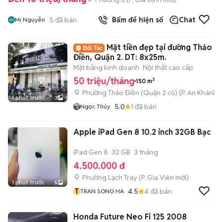
5
đã bán
Bấm để hiện số
Chat
Mi Nguyễn
Mặt tiền đẹp tại đường Thảo
Điền, Quận 2. DT: 8x25m.
Mặt bằng kinh doanh
Nội thất cao cấp
50 triệu/tháng
150 m²
Phường Thảo Điền (Quận 2 cũ)
(
P. An Khánh
m
1 phút trước
3
5.0
1
đã bán
Ngọc Thúy
Apple iPad Gen 8 10.2 inch 32GB Bạc
iPad Gen 8
32 GB
3 tháng
4.500.000 đ
Phường Lạch Tray
(
P. Gia Viên
mới)
1 phút trước
5
T
4.5
4
đã bán
TRAN SONG HA
Honda Future Neo Fi 125 2008