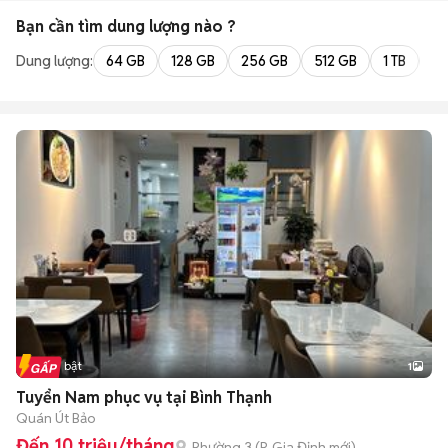
Bạn cần tìm
dung lượng
nào ?
Dung lượng:
64 GB
128 GB
256 GB
512 GB
1 TB
2 
Tin nổi bật
1
Tuyển Nam phục vụ tại Bình Thạnh
Quán Út Bảo
Đến 10 triệu/tháng
Phường 3
(
P. Gia Định
mới)