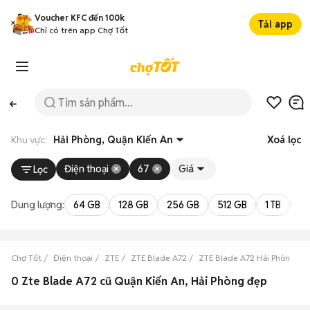
Voucher KFC đến 100k
Tải app
Chỉ có trên app Chợ Tốt
Khu vực:
Hải Phòng, Quận Kiến An
Xoá lọc
Điện thoại
67
Giá
Lọc
Dung lượng:
64 GB
128 GB
256 GB
512 GB
1 TB
2 
Chợ Tốt
Điện thoại
ZTE
ZTE Blade A72
ZTE Blade A72 Hải Phòng
0 Zte Blade A72 cũ Quận Kiến An, Hải Phòng đẹp