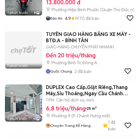
13.800.000 đ
Phường Hiệp Bình Phước (Quận Thủ Đức cũ)
1 phút trước
9
4.9
1970
đã bán
Bảo An
TUYỂN GIAO HÀNG BẰNG XE MÁY -
BTĐ.A - BÌNH TÂN
GIAO HÀNG CHUYỂN PHÁT NHANH
Đến 20 triệu/tháng
Phường Bình Trị Đông A
1 phút trước
2
đã bán
Quốc Chung
DUPLEX Cao Cấp,Giặt Riêng,Thang
Máy,Siu Thoáng,Ngay Cầu Chánh
Hưng
1 PN
Căn hộ dịch vụ, mini
6,8 triệu/tháng
25 m²
Phường 9
(
P. Chánh Hưng
mới)
1 phút trước
11
1
đã
Chuyên Trang Rỗ Hàng
bán
HIFRIENDZ