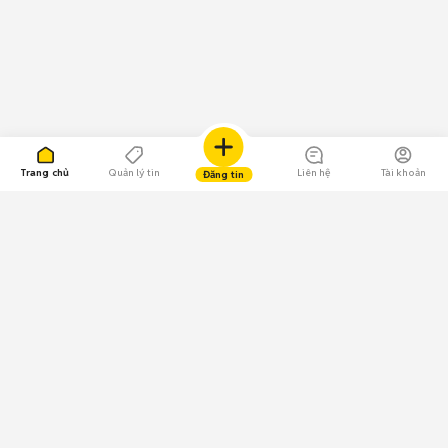
Trang chủ
Quản lý tin
Liên hệ
Tài khoản
Đăng tin
109.000 Bình chọn
Tải ứng dụng Chợ Tốt
Về Chợ Tốt
Quy chế sàn
Chính sách bảo mật
Giải quyết tranh chấp