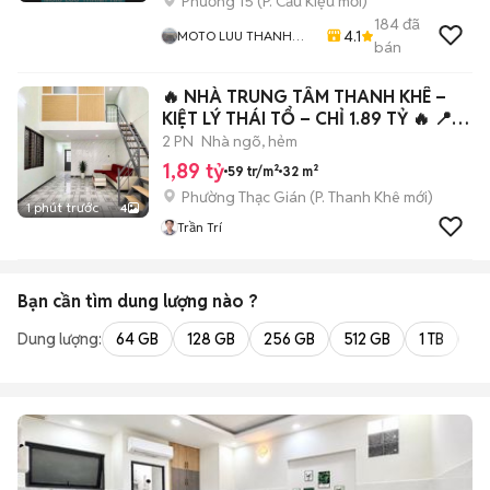
Phường 15
(
P. Cầu Kiệu
mới)
184
đã
4.1
MOTO LUU THANH
bán
HAI-Cua Hang MOTO
LUU THANH HAI 77A
🔥 NHÀ TRUNG TÂM THANH KHÊ –
Hoang Van Thu , PN ,
TPHCM
KIỆT LÝ THÁI TỔ – CHỈ 1.89 TỶ 🔥 📍
Kiệt Lý
2 PN
Nhà ngõ, hẻm
1,89 tỷ
59 tr/m²
32 m²
Phường Thạc Gián
(
P. Thanh Khê
mới)
1 phút trước
4
Trần Trí
Bạn cần tìm
dung lượng
nào ?
Dung lượng:
64 GB
128 GB
256 GB
512 GB
1 TB
2 