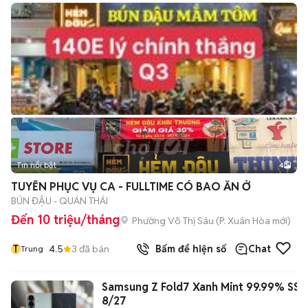
Tin nổi bật
4
TUYỂN PHỤC VỤ CA - FULLTIME CÓ BAO ĂN Ở
BÚN ĐẬU - QUÁN THÁI
Đến 10 triệu/tháng
Phường Võ Thị Sáu
(
P. Xuân Hòa
mới)
T
4.5
3
đã bán
Bấm để hiện số
Chat
Trung
Samsung Z Fold7 Xanh Mint 99.99% SSV
8/27