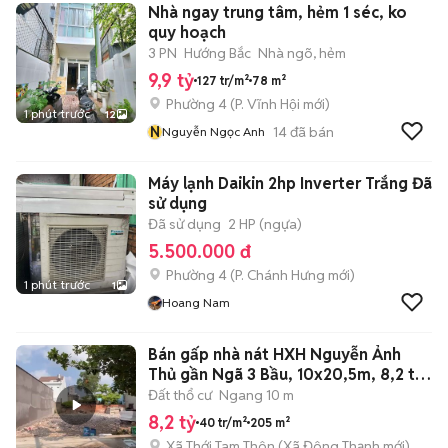
Nhà ngay trung tâm, hẻm 1 séc, ko
quy hoạch
3 PN
Hướng Bắc
Nhà ngõ, hẻm
9,9 tỷ
127 tr/m²
78 m²
Phường 4
(
P. Vĩnh Hội
mới)
1 phút trước
12
N
14
đã bán
Nguyễn Ngọc Anh
Máy lạnh Daikin 2hp Inverter Trắng Đã
sử dụng
Đã sử dụng
2 HP (ngựa)
5.500.000 đ
Phường 4
(
P. Chánh Hưng
mới)
1 phút trước
1
Hoang Nam
Bán gấp nhà nát HXH Nguyễn Ảnh
Thủ gần Ngã 3 Bầu, 10x20,5m, 8,2 tỷ
TL
Đất thổ cư
Ngang 10 m
8,2 tỷ
40 tr/m²
205 m²
Xã Thới Tam Thôn
(
Xã Đông Thạnh
mới)