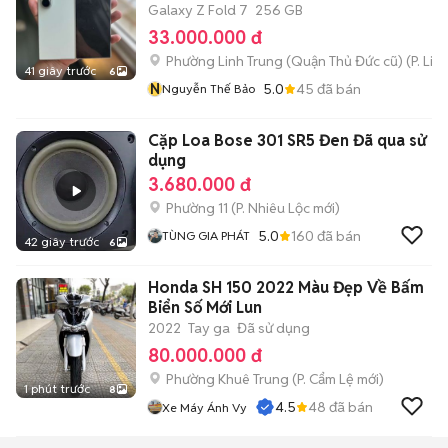
Galaxy Z Fold 7
256 GB
33.000.000 đ
Phường Linh Trung (Quận Thủ Đức cũ)
(
P. Lin
41 giây trước
6
N
5.0
45
đã bán
Nguyễn Thế Bảo
Cặp Loa Bose 301 SR5 Đen Đã qua sử
dụng
3.680.000 đ
Phường 11
(
P. Nhiêu Lộc
mới)
5.0
160
đã bán
TÙNG GIA PHÁT
42 giây trước
6
Honda SH 150 2022 Màu Đẹp Về Bấm
Biển Số Mới Lun
2022
Tay ga
Đã sử dụng
80.000.000 đ
Phường Khuê Trung
(
P. Cẩm Lệ
mới)
1 phút trước
8
4.5
48
đã bán
Xe Máy Ánh Vy