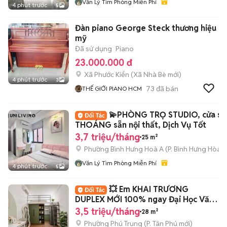
Văn Lý Tìm Phòng Miễn Phí
4 phút trước
5
Đàn piano George Steck thương hiệu
mỹ
Đã sử dụng
Piano
23.000.000 đ
Xã Phước Kiển
(
Xã Nhà Bè
mới)
4 phút trước
3
73
đã bán
THẾ GIỚI PIANO HCM
💫PHÒNG TRỌ STUDIO, cửa sổ
THOÁNG sẵn nội thất, Dịch Vụ Tốt
3,7 triệu/tháng
25 m²
Phường Bình Hưng Hoà A
(
P. Bình Hưng Hòa
m
Văn Lý Tìm Phòng Miễn Phí
4 phút trước
5
💥 Em KHAI TRƯƠNG
DUPLEX MỚI 100% ngay Đại Học Văn
Hiến
3,5 triệu/tháng
28 m²
Phường Phú Trung
(
P. Tân Phú
mới)