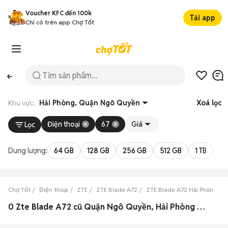
Voucher KFC đến 100k
Tải app
Chỉ có trên app Chợ Tốt
Khu vực:
Hải Phòng, Quận Ngô Quyền
Xoá lọc
Điện thoại
67
Giá
Lọc
Dung lượng:
64 GB
128 GB
256 GB
512 GB
1 TB
2 
Chợ Tốt
Điện thoại
ZTE
ZTE Blade A72
ZTE Blade A72 Hải Phòng
0 Zte Blade A72 cũ Quận Ngô Quyền, Hải Phòng đẹp