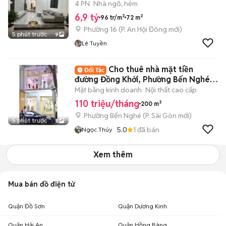
4 PN
Nhà ngõ, hẻm
6,9 tỷ
96 tr/m²
72 m²
Phường 16
(
P. An Hội Đông
mới)
5 phút trước
9
Lê Tuyền
Cho thuê nhà mặt tiền
đường Đồng Khởi, Phường Bến Nghé,
Quận 1
Mặt bằng kinh doanh
Nội thất cao cấp
110 triệu/tháng
200 m²
Phường Bến Nghé
(
P. Sài Gòn
mới)
5 phút trước
5
5.0
1
đã bán
Ngọc Thúy
Xem thêm
Mua bán đồ điện tử
Quận Đồ Sơn
Quận Dương Kinh
Quận Hải An
Quận Hồng Bàng