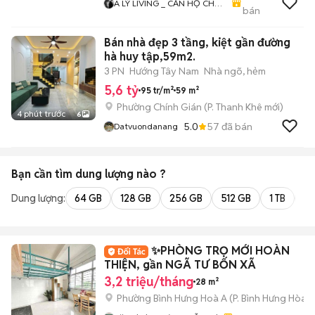
A LÝ LIVING _ CĂN HỘ CHO
bán
THUÊ TP.HCM - PHÒNG TRỌ
- MBKD - KIOT - CHDV -
Bán nhà đẹp 3 tầng, kiệt gần đường
CHUNG CƯ - NHÀ Ở
hà huy tập,59m2.
3 PN
Hướng Tây Nam
Nhà ngõ, hẻm
5,6 tỷ
95 tr/m²
59 m²
Phường Chính Gián
(
P. Thanh Khê
mới)
4 phút trước
6
5.0
57
đã bán
Datvuondanang
Bạn cần tìm
dung lượng
nào ?
Dung lượng:
64 GB
128 GB
256 GB
512 GB
1 TB
2 
✨PHÒNG TRỌ MỚI HOÀN
THIỆN, gần NGÃ TƯ BỐN XÃ
3,2 triệu/tháng
28 m²
Phường Bình Hưng Hoà A
(
P. Bình Hưng Hòa
m