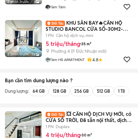
2 phút trước
3
Tâm Tâm
KHU SÂN BAY🔥CĂN HỘ
STUDIO BANCOL CỬA SỔ-30M2-
THANG MÁY-CV GIA ĐỊNH
1 PN
Căn hộ dịch vụ, mini
5 triệu/tháng
35 m²
Phường 4
(
P. Đức Nhuận
mới)
2 phút trước
12
4.8
Tâm Hồ APARTMENT
Bạn cần tìm
dung lượng
nào ?
Dung lượng:
64 GB
128 GB
256 GB
512 GB
1 TB
2 
💥 CĂN HỘ DỊCH VỤ MỚI, có
CỬA SỔ TRỜI, Đã sẵn nội thất, dịch
vụ tốt
1 PN
Duplex
4 triệu/tháng
30 m²