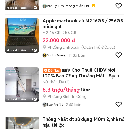
Văn Lý Tìm Phòng Miễn Phí
4 phút trước
8
Apple macbook air M2 16GB / 256GB
midnight
M2
16 GB
256 GB
22.000.000 đ
Phường Linh Xuân (Quận Thủ Đức cũ)
4 phút trước
5
M
11
đã bán
Minh Quang
🏡✨ Cho Thuê CHDV Mới
100% Ban Công Thoáng Mát - Sạch
Sẽ ✨🏡
Nội thất đầy đủ
5,3 triệu/tháng
30 m²
Phường Bình Trị Đông
5 phút trước
6
2
đã bán
Bảo Ân Nè
Thống Nhất dt sử dụng 140m 2,nhà nở
hậu tài lộc