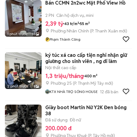
Bán CCMN 2n2wc Mặt Phố View Hồ
2 PN
Căn hộ dịch vụ, mini
2,39 tỷ
43 tr/m²
55 m²
Phường Nhân Chính
(
P. Thanh Xuân
mới)
1 phút trước
10
P
Phạm Thành Công
ký túc xá cao cấp tiện nghi nhận giữ
giường cho sinh viên , ng đi làm
Nội thất cao cấp
1,3 triệu/tháng
400 m²
Phường 25
(
P. Thạnh Mỹ Tây
mới)
2 phút trước
5
12
đã bán
KTX NHÀ TRỌ SÓNG HOUSE
Giày boot Martin Nữ Y2K Đen bóng
38
Đã sử dụng
Đồ nữ
200.000 đ
Phường Thụy Khuê
(
P. Tây Hồ
mới)