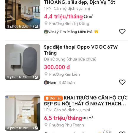
THOÁNG, siêu đẹp, Dịch Vụ Tốt
1 PN
Căn hộ dịch vụ, mini
4,4 triệu/tháng
26 m²
Phường Bình Trị Đông
3 phút trước
9
Văn Lý Tìm Phòng Miễn Phí
Sạc điện thoại Oppo VOOC 67W
Trắng
Đã sử dụng (chưa sửa chữa)
300.000 đ
Phường Kim Liên
3 phút trước
2
3
đã bán
Nam
KHAI TRƯƠNG CĂN HỘ CỰC
ĐẸP ĐỦ NỘI THẤT Ở NGAY THẠCH
LAM NGUYỄN SƠN
1 PN
Căn hộ dịch vụ, mini
6,5 triệu/tháng
30 m²
Phường Phú Thạnh
3 phút trước
9
7
đã