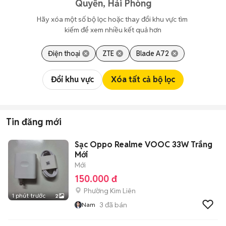
Quyền, Hải Phòng
Hãy xóa một số bộ lọc hoặc thay đổi khu vực tìm 
kiếm để xem nhiều kết quả hơn
Điện thoại
ZTE
Blade A72
Đổi khu vực
Xóa tất cả bộ lọc
Tin đăng mới
Sạc Oppo Realme VOOC 33W Trắng
Mới
Mới
150.000 đ
Phường Kim Liên
1 phút trước
2
3
đã bán
Nam