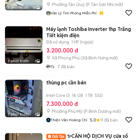
Phường Tân Quý
(
P. Tân Sơn Nhì
mới)
3 phút trước
10
Văn Lý Tìm Phòng Miễn Phí
Máy lạnh Toshiba Inverter 1hp Trắng
Tiết kiệm điện
Đã sử dụng
1 HP (ngựa)
3.200.000 đ
Xã Phong Phú
(
Xã Bình Hưng
mới)
3 phút trước
1
7
đã bán
Ty
thùng pc cần bán
Intel Core i3
16 GB
1 TB
SSD
7.300.000 đ
Phường Phú Mỹ
(
P. Bình Dương
mới)
3 phút trước
1
5.0
11
đã bán
Thiện Văn Hoàng Chí
✨CĂN HỘ DỊCH VỤ cửa sổ