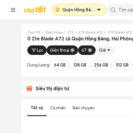
Quận Hồng Bàng
Chợ Tốt
Điện thoại
ZTE
ZTE Blade A72
ZTE Blade A72
0 Zte Blade A72 cũ Quận Hồng Bàng, Hải Phòn
Lọc
Điện thoại
67
Giá
Dung lượng:
64 GB
128 GB
256 GB
512 GB
Siêu thị điện tử
Tất cả
Cá nhân
Bán chuyên