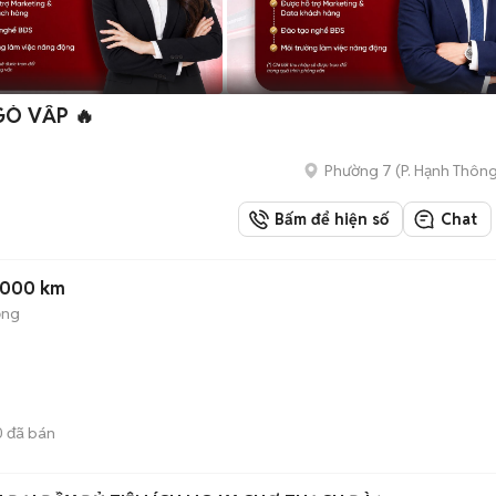
GÒ VẤP 🔥
Phường 7
(
P. Hạnh Thôn
Bấm để hiện số
Chat
5000 km
ộng
0
đã bán