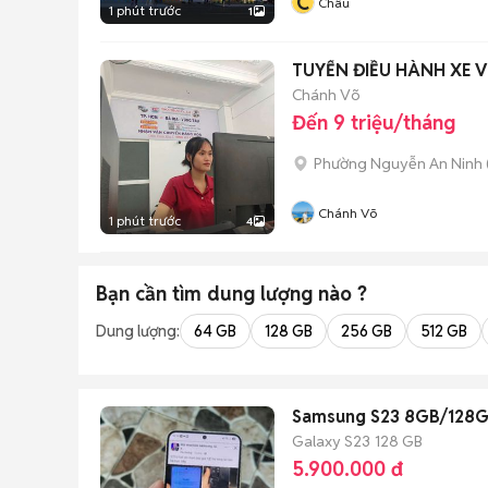
C
Châu
1 phút trước
1
TUYỂN ĐIỀU HÀNH XE 
Chánh Võ
Đến 9 triệu/tháng
Phường Nguyễn An Ninh
Chánh Võ
1 phút trước
4
Bạn cần tìm
dung lượng
nào ?
Dung lượng:
64 GB
128 GB
256 GB
512 GB
Samsung S23 8GB/128GB
Galaxy S23
128 GB
5.900.000 đ