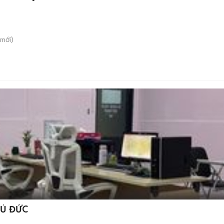
mới)
HỦ ĐỨC