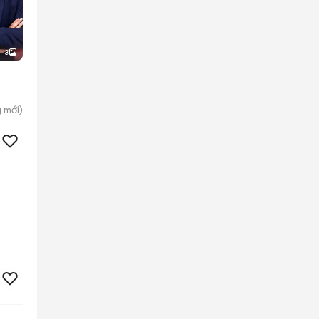
3
g
mới)