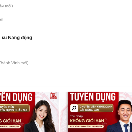
Tây
mới)
án
o su Năng động
 Thành Vinh
mới)