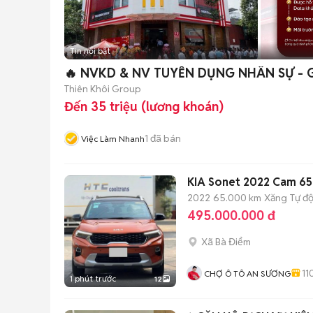
Tin nổi bật
🔥 NVKD & NV TUYỂN DỤNG NHÂN SỰ - 
Thiên Khôi Group
Đến 35 triệu (lương khoán)
1
đã bán
Việc Làm Nhanh
KIA Sonet 2022 Cam 6
2022
65.000 km
Xăng
Tự đ
495.000.000 đ
Xã Bà Điểm
11
CHỢ Ô TÔ AN SƯƠNG
1 phút trước
12