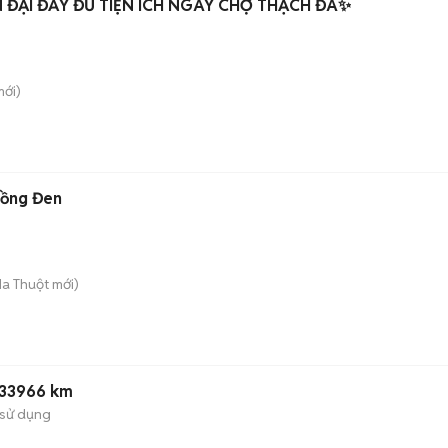
 ĐẠI ĐẦY ĐỦ TIỆN ÍCH NGAY CHỢ THẠCH ĐÀ✨
ới)
Đồng Đen
Ma Thuột
mới)
 33966 km
sử dụng