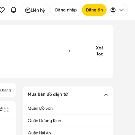
Đăng nhập
Đăng tin
Liên hệ
Xoá
lọc
a hàng
Mua bán đồ điện tử
Quận Đồ Sơn
ới
Quận Dương Kinh
Quận Hải An