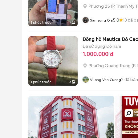
Phường 25
(
P. Thạnh Mỹ 
5.0
13
đã b
Samsung Gia
1 phút trước
4
Đồng hồ Nautica Đỏ Ca
Đã sử dụng
Đồ nam
1.000.000 đ
Phường Quang Trung
(
P.
2
đã bán
Vuong Van Cuong
1 phút trước
6