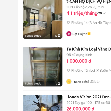
✨CĂN HỘ DỊCH VỤ HIỆN
1 PN
Căn hộ dịch vụ, mini
4,1 triệu/tháng
20 m²
Phường 14
(
P. An Hội Tây
m
Đạt Huỳnh
1 phút trước
10
Tủ Kính Kim Loại Vàng 
Đã sử dụng
Kính
1.000.000 đ
Phường Tân Lợi
(
P. Buôn 
t
1
đã bán
Thanh Tiển
1 phút trước
2
Honda Vision 2021 Đen
2021
Tay ga
100 - 175 cc
Đã 
26.000.000 đ