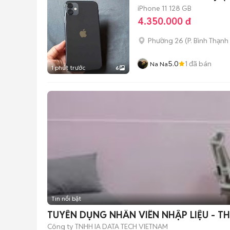
iPhone 11
128 GB
4.350.000 đ
Phường 26
(
P. Bình Thạnh
5.0
1
đã bán
Na Na
1 phút trước
6
Tin nổi bật
TUYỂN DỤNG NHÂN VIÊN NHẬP LIỆU - T
Công ty TNHH IA DATA TECH VIETNAM