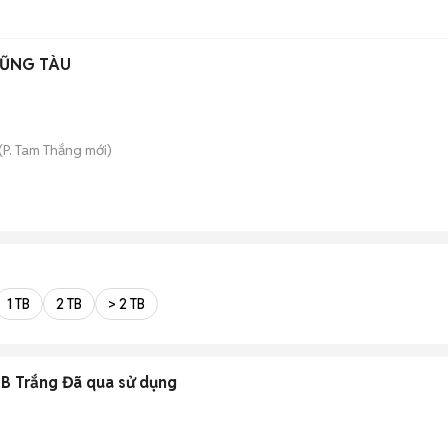
VŨNG TÀU
(
P. Tam Thắng
mới)
1 TB
2 TB
> 2 TB
 Trắng Đã qua sử dụng