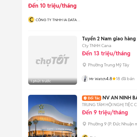
Đến 10 triệu/tháng
C
CÔNG TY TNHH IA DATA
TECH VIETNAM
Tuyển 2 Nam giao hàng
Cty TNHH Cana
Đến 13 triệu/tháng
Phường Trung Mỹ Tây
4.8
18
đã bán
Mr Watch
1 phút trước
NV AN NINH B
TRUNG TÂM HỘI NGHỊ TIỆC 
Đến 9 triệu/tháng
Phường 9
(
P. Đức Nhuận
m