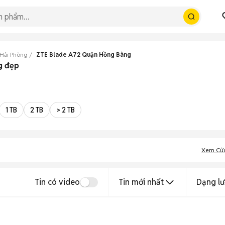
 Hải Phòng
ZTE Blade A72 Quận Hồng Bàng
g đẹp
1 TB
2 TB
> 2 TB
Xem Cử
Tin có video
Tin mới nhất
Dạng lư