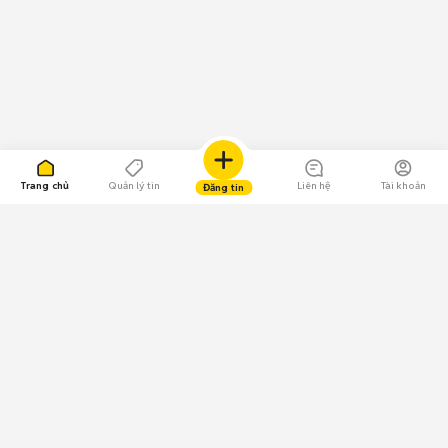
Trang chủ
Quản lý tin
Liên hệ
Tài khoản
Đăng tin
109.000 Bình chọn
Tải ứng dụng Chợ Tốt
Về Chợ Tốt
Quy chế sàn