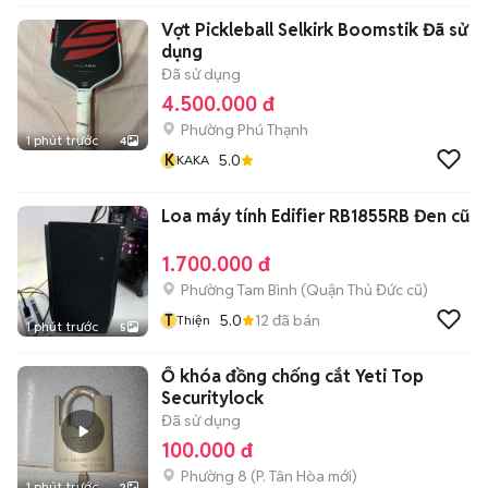
Vợt Pickleball Selkirk Boomstik Đã sử
dụng
Đã sử dụng
4.500.000 đ
Phường Phú Thạnh
1 phút trước
4
K
5.0
KAKA
Loa máy tính Edifier RB1855RB Đen cũ
1.700.000 đ
Phường Tam Bình (Quận Thủ Đức cũ)
T
5.0
12
đã bán
Thiện
1 phút trước
5
Ổ khóa đồng chống cắt Yeti Top
Securitylock
Đã sử dụng
100.000 đ
Phường 8
(
P. Tân Hòa
mới)
1 phút trước
2