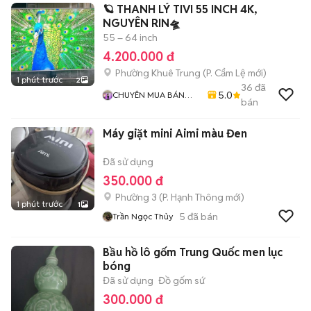
🪐 THANH LÝ TIVI 55 INCH 4K,
NGUYÊN RIN🛸
55 – 64 inch
4.200.000 đ
Phường Khuê Trung
(
P. Cẩm Lệ
mới)
1 phút trước
2
36
đã
5.0
CHUYÊN MUA BÁN
bán
SỬA CHỮA TIVI MỎNG
Máy giặt mini Aimi màu Đen
Đã sử dụng
350.000 đ
Phường 3
(
P. Hạnh Thông
mới)
1 phút trước
1
5
đã bán
Trần Ngọc Thủy
Bầu hồ lô gốm Trung Quốc men lục
bóng
Đã sử dụng
Đồ gốm sứ
300.000 đ