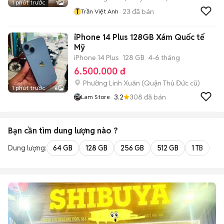
1 phút trước
1
T
23
đã bán
Trần Việt Anh
iPhone 14 Plus 128GB Xám Quốc tế
Mỹ
iPhone 14 Plus
128 GB
4-6 tháng
6.500.000 đ
Phường Linh Xuân (Quận Thủ Đức cũ)
1 phút trước
6
3.2
308
đã bán
Lam Store
Bạn cần tìm
dung lượng
nào ?
Dung lượng:
64 GB
128 GB
256 GB
512 GB
1 TB
2 