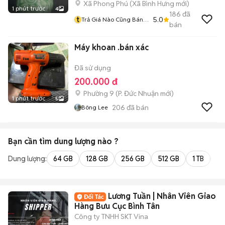
Xã Phong Phú
(
Xã Bình Hưng
mới)
1 phút trước
4
186
đã
t
5.0
Trả Giá Nào Cũng Bán
bán
Luôn
Máy khoan .bán xác
Đã sử dụng
200.000 đ
Phường 9
(
P. Đức Nhuận
mới)
1 phút trước
5
206
đã bán
Bông Lee
Bạn cần tìm
dung lượng
nào ?
Dung lượng:
64 GB
128 GB
256 GB
512 GB
1 TB
2 
Lương Tuần | Nhân Viên Giao
Hàng Bưu Cục Bình Tân
Công ty TNHH SKT Vina