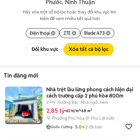
Phước, Ninh Thuận
Hãy xóa một số bộ lọc hoặc thay đổi khu vực tìm 
kiếm để xem nhiều kết quả hơn
Điện thoại
ZTE
Blade A73
Đổi khu vực
Xóa tất cả bộ lọc
Tin đăng mới
Nhà trệt lầu lửng phong cách hiện đại
cách trường cấp 2 phú hòa 800m
2 PN
Hướng Bắc
Nhà ngõ, hẻm
2,85 tỷ
42 tr/m²
68 m²
Phường Phú Hòa
(
P. Phú Lợi
mới)
1 phút trước
12
5.0
2
đã bán
Quốc Cường