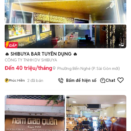
Tin nổi bật
4
🔥 SHIBUYA BAR TUYỂN DỤNG 🔥
CÔNG TY TNHH DV SHIBUYA
Đến 40 triệu/tháng
Phường Bến Nghé
(
P. Sài Gòn
mới)
P
2
đã bán
Bấm để hiện số
Chat
Phúc Hiền