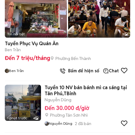
Tin nổi bật
2
Tuyển Phục Vụ Quán Ăn
Ben Trần
Đến 7 triệu/tháng
Phường Bến Thành
Bấm để hiện số
Chat
Ben Trần
Tuyển 10 NV bán bánh mì ca sáng tại
Tân Phú,TBinh
Nguyễn Dũng
Đến 30.000 đ/giờ
Phường Tân Sơn Nhì
1 phút trước
4
2
đã bán
Nguyễn Dũng