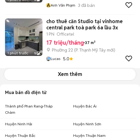
A
3
đã bán
Anh Văn Phạm
cho thuê căn Studio tại vinhome
central park toà park 6a lầu 3x
1 PN
Officetel
17 triệu/tháng
37 m²
Phường 22
(
P. Thạnh Mỹ Tây
mới)
1 phút trước
5
5.0
Lucas
Xem thêm
Mua bán đồ điện tử
Thành phố Phan Rang-Tháp
Huyện Bác Ái
Chàm
Huyện Ninh Hải
Huyện Ninh Sơn
Huyện Thuận Bắc
Huyện Thuận Nam