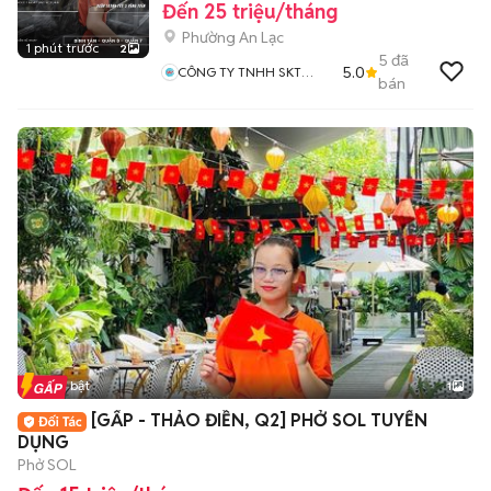
Đến 25 triệu/tháng
Phường An Lạc
1 phút trước
2
5
đã
5.0
CÔNG TY TNHH SKT
bán
VINA
Tin nổi bật
1
[GẤP - THẢO ĐIỀN, Q2] PHỞ SOL TUYỂN
DỤNG
Phở SOL