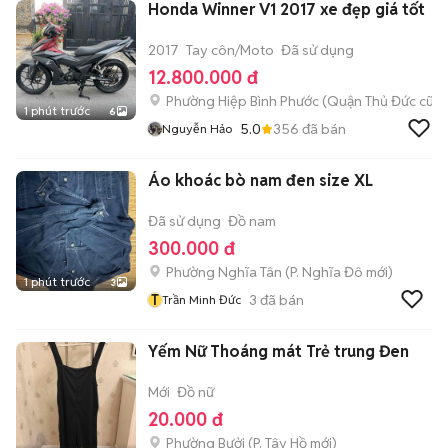
Honda Winner V1 2017 xe đẹp giá tốt
2017
Tay côn/Moto
Đã sử dụng
12.800.000 đ
Phường Hiệp Bình Phước (Quận Thủ Đức cũ)
1 phút trước
6
5.0
356
đã bán
Nguyễn Hảo
Áo khoác bò nam đen size XL
Đã sử dụng
Đồ nam
300.000 đ
Phường Nghĩa Tân
(
P. Nghĩa Đô
mới)
1 phút trước
3
T
3
đã bán
Trần Minh Đức
Yếm Nữ Thoáng mát Trẻ trung Đen
Mới
Đồ nữ
20.000 đ
Phường Bưởi
(
P. Tây Hồ
mới)