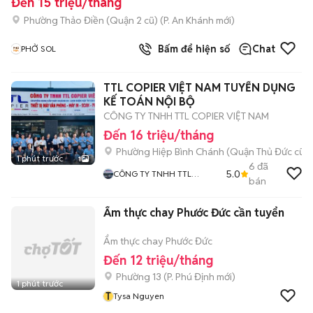
Đến 15 triệu/tháng
Phường Thảo Điền (Quận 2 cũ)
(
P. An Khánh
mới)
Bấm để hiện số
Chat
PHỞ SOL
TTL COPIER VIỆT NAM TUYỂN DỤNG
KẾ TOÁN NỘI BỘ
CÔNG TY TNHH TTL COPIER VIỆT NAM
Đến 16 triệu/tháng
Phường Hiệp Bình Chánh (Quận Thủ Đức cũ)
1 phút trước
1
6
đã
5.0
CÔNG TY TNHH TTL
bán
COPIER VIỆT NAM
Ẩm thực chay Phước Đức cần tuyển
Ẩm thực chay Phước Đức
Đến 12 triệu/tháng
Phường 13
(
P. Phú Định
mới)
1 phút trước
T
Tysa Nguyen