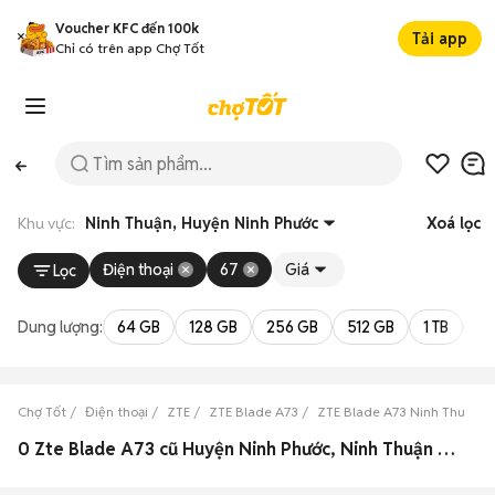
Voucher KFC đến 100k
Tải app
Chỉ có trên app Chợ Tốt
Khu vực:
Ninh Thuận, Huyện Ninh Phước
Xoá lọc
Điện thoại
67
Giá
Lọc
Dung lượng:
64 GB
128 GB
256 GB
512 GB
1 TB
2 
Chợ Tốt
Điện thoại
ZTE
ZTE Blade A73
ZTE Blade A73 Ninh Thuận
0 Zte Blade A73 cũ Huyện Ninh Phước, Ninh Thuận đẹp