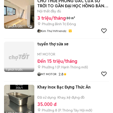
CHO THUÊ PHÒNG GÁC CỬA SỔ
TRỜI TO GẦN ĐẠI HỌC HỒNG BÀNG
QUẬN 11
Nội thất đầy đủ
3 triệu/tháng
30 m²
Phường Bình Trị Đông
1 phút trước
5
Kim Thư Hifriendz
tuyển thợ sửa xe
MT MOTOR
Đến 15 triệu/tháng
Phường 1
(
P. Hạnh Thông
mới)
1 phút trước
2.8
MT MOTOR
Khay Inox Bạc Đựng Thức Ăn
Đã sử dụng
Khay, kệ đựng đồ
35.000 đ
Phường 8
(
P. Thông Tây Hội
mới)
1 phút trước
1