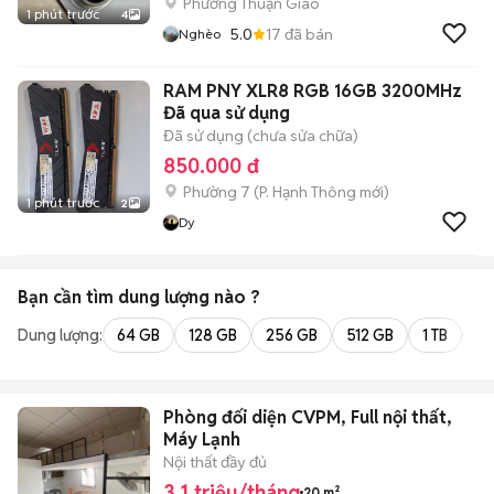
Phường Thuận Giao
1 phút trước
4
5.0
17
đã bán
Nghèo
RAM PNY XLR8 RGB 16GB 3200MHz
Đã qua sử dụng
Đã sử dụng (chưa sửa chữa)
850.000 đ
Phường 7
(
P. Hạnh Thông
mới)
1 phút trước
2
Dy
Bạn cần tìm
dung lượng
nào ?
Dung lượng:
64 GB
128 GB
256 GB
512 GB
1 TB
2 
Phòng đối diện CVPM, Full nội thất,
Máy Lạnh
Nội thất đầy đủ
3,1 triệu/tháng
20 m²