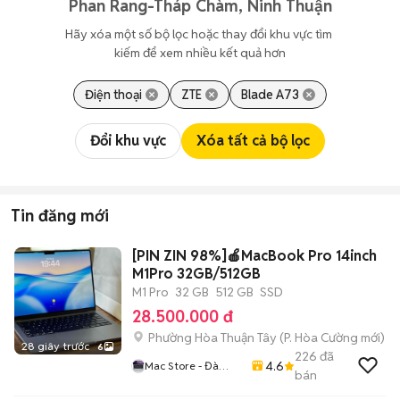
Phan Rang-Tháp Chàm, Ninh Thuận
Hãy xóa một số bộ lọc hoặc thay đổi khu vực tìm 
kiếm để xem nhiều kết quả hơn
Điện thoại
ZTE
Blade A73
Đổi khu vực
Xóa tất cả bộ lọc
Tin đăng mới
[PIN ZIN 98%]🍎MacBook Pro 14inch
M1Pro 32GB/512GB
M1 Pro
32 GB
512 GB
SSD
28.500.000 đ
Phường Hòa Thuận Tây
(
P. Hòa Cường
mới)
28 giây trước
6
226
đã
4.6
Mac Store - Đà
bán
Nẵng