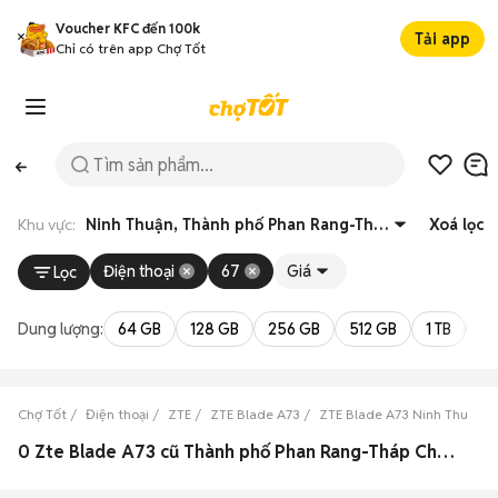
Voucher KFC đến 100k
Tải app
Chỉ có trên app Chợ Tốt
Khu vực:
Ninh Thuận, Thành phố Phan Rang-Tháp Chàm
Xoá lọc
Điện thoại
67
Giá
Lọc
Dung lượng:
64 GB
128 GB
256 GB
512 GB
1 TB
2 
Chợ Tốt
Điện thoại
ZTE
ZTE Blade A73
ZTE Blade A73 Ninh Thuận
0 Zte Blade A73 cũ Thành phố Phan Rang-Tháp Chàm, Ninh Thuận đẹp