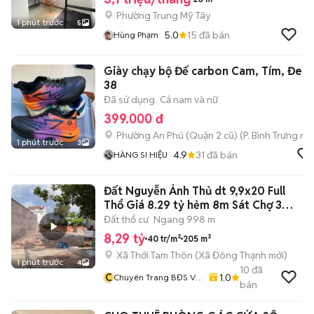
Phường Trung Mỹ Tây
1 phút trước
5
5.0
15
đã bán
Hùng Phạm
Giày chạy bộ Đế carbon Cam, Tím, Đen
38
Đã sử dụng
Cả nam và nữ
399.000 đ
Phường An Phú (Quận 2 cũ)
(
P. Bình Trưng
mới
1 phút trước
3
4.9
31
đã bán
HÀNG SI HIỆU
Đất Nguyễn Ảnh Thủ dt 9,9x20 Full
Thổ Giá 8.29 tỷ hẻm 8m Sát Chợ 3
Bầu
Đất thổ cư
Ngang 998 m
8,29 tỷ
40 tr/m²
205 m²
Xã Thới Tam Thôn
(
Xã Đông Thạnh
mới)
1 phút trước
4
10
đã
C
1.0
Chuyên Trang BĐS Vũ
bán
Tí