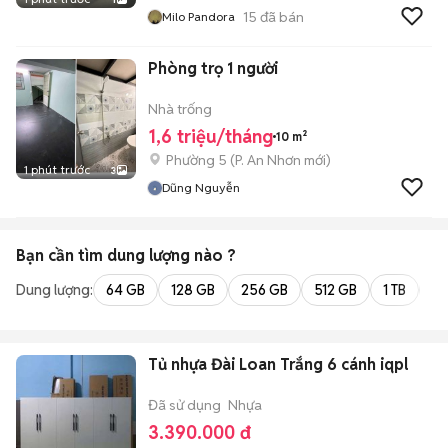
15
đã bán
Milo Pandora
Phòng trọ 1 người
Nhà trống
1,6 triệu/tháng
10 m²
Phường 5
(
P. An Nhơn
mới)
1 phút trước
3
Dũng Nguyễn
Bạn cần tìm
dung lượng
nào ?
Dung lượng:
64 GB
128 GB
256 GB
512 GB
1 TB
2 
Tủ nhựa Đài Loan Trắng 6 cánh iqpl
Đã sử dụng
Nhựa
3.390.000 đ