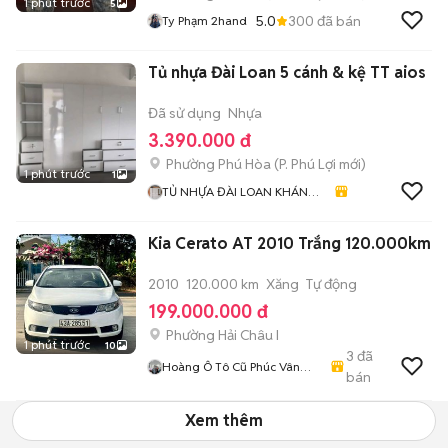
1 phút trước
5
5.0
300
đã bán
Ty Phạm 2hand
Tủ nhựa Đài Loan 5 cánh & kệ TT aios
Đã sử dụng
Nhựa
3.390.000 đ
Phường Phú Hòa
(
P. Phú Lợi
mới)
1 phút trước
1
TỦ NHỰA ĐÀI LOAN KHÁNH
HUYỀN 678
Kia Cerato AT 2010 Trắng 120.000km
2010
120.000 km
Xăng
Tự động
199.000.000 đ
Phường Hải Châu I
1 phút trước
10
3
đã
Hoàng Ô Tô Cũ Phúc Vân
bán
Auto
Xem thêm