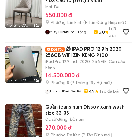
- Da Cao Cấp Nhập Khẩu
Mới
Da
650.000 đ
Phường Tân Bình
(
P. Tân Đông Hiệp
mới)
1 phút trước
6
1
đã
5.0
Mizy Furniture - Tổng
bán
Kho Nội Thất Sỉ Lẻ
🎁 IPAD PRO 12.9in 2020
256GB WIFI ZIN KENG P100
iPad Pro 12.9 inch 2020
256 GB
Còn bảo
hành
14.500.000 đ
1 phút trước
5
Phường 8
(
P. Thông Tây Hội
mới)
4.9
426
đã bán
TienLe-IPad Giá Rẻ
Quần jeans nam Dissoy xanh wash
size 33-35
Đã sử dụng
Đồ nam
270.000 đ
Phường Đa Kao
(
P. Tân Định
mới)