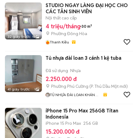
STUDIO NGAY LÀNG ĐẠI HỌC CHO
CÁC TÂN SINH VIÊN
Nội thất cao cấp
4 triệu/tháng
30 m²
Phường Đông Hòa
32 giây trước
10
Thanh Kiều
Tủ nhựa đài loan 3 cánh 1 kệ tuba
Đã sử dụng
Nhựa
2.250.000 đ
Phường Phú Cường
(
P. Thủ Dầu Một
mới)
41 giây trước
1
TỦ NHỰA ĐÀI LOAN KHÁNH
HUYỀN 678
iPhone 15 Pro Max 256GB Titan
Indonesia
iPhone 15 Pro Max
256 GB
15.200.000 đ