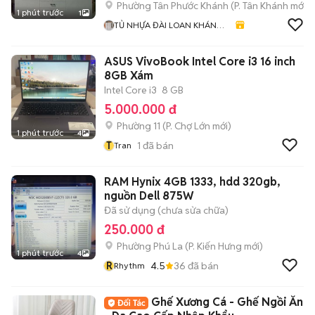
Phường Tân Phước Khánh
(
P. Tân Khánh
mới)
1 phút trước
1
TỦ NHỰA ĐÀI LOAN KHÁNH
HUYỀN 678
ASUS VivoBook Intel Core i3 16 inch
8GB Xám
Intel Core i3
8 GB
5.000.000 đ
Phường 11
(
P. Chợ Lớn
mới)
1 phút trước
4
T
1
đã bán
Tran
RAM Hynix 4GB 1333, hdd 320gb,
nguồn Dell 875W
Đã sử dụng (chưa sửa chữa)
250.000 đ
Phường Phú La
(
P. Kiến Hưng
mới)
1 phút trước
4
R
4.5
36
đã bán
Rhythm
Ghế Xương Cá - Ghế Ngồi Ăn