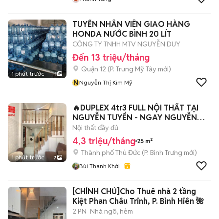
TUYỂN NHÂN VIÊN GIAO HÀNG
HONDA NƯỚC BÌNH 20 LÍT
CÔNG TY TNHH MTV NGUYỄN DUY
Đến 13 triệu/tháng
Quận 12
(
P. Trung Mỹ Tây
mới)
1 phút trước
1
N
Nguyễn Thị Kim Mỹ
🔥DUPLEX 4tr3 FULL NỘI THẤT TẠI
NGUYỄN TUYỂN - NGAY NGUYỄN
DUY TRINH🔥
Nội thất đầy đủ
4,3 triệu/tháng
25 m²
Thành phố Thủ Đức
(
P. Bình Trưng
mới)
1 phút trước
7
Bùi Thanh Khởi
[CHÍNH CHỦ]Cho Thuê nhà 2 tầng
Kiệt Phan Châu Trinh, P. Bình Hiên 🌺
2 PN
Nhà ngõ, hẻm