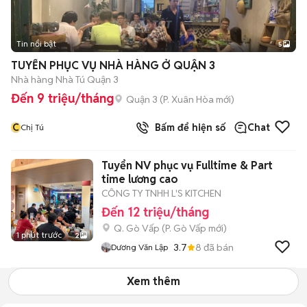
Tin nổi bật
5
TUYỂN PHỤC VỤ NHÀ HÀNG Ở QUẬN 3
Nhà hàng Nhà Tú Quận 3
Đến 9 triệu/tháng
Quận 3
(
P. Xuân Hòa
mới)
C
Bấm để hiện số
Chat
Chị Tú
Tuyển NV phục vụ Fulltime & Part
time lương cao
CÔNG TY TNHH L'S KITCHEN
Đến 12 triệu/tháng
Q. Gò Vấp
(
P. Gò Vấp
mới)
1 phút trước
2
3.7
8
đã bán
Dương Văn Lập
Xem thêm