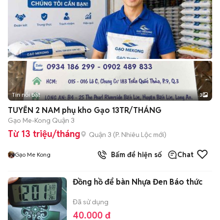
Tin nổi bật
3
TUYỂN 2 NAM phụ kho Gạo 13TR/THÁNG
Gạo Me-Kong Quận 3
Từ 13 triệu/tháng
Quận 3
(
P. Nhiêu Lộc
mới)
Bấm để hiện số
Chat
Gạo Me Kong
Đồng hồ để bàn Nhựa Đen Báo thức
Đã sử dụng
40.000 đ