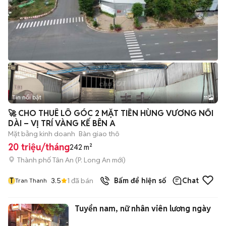
Tin nổi bật
11
+
2
🚀 CHO THUÊ LÔ GÓC 2 MẶT TIỀN HÙNG VƯƠNG NỐI
DÀI – VỊ TRÍ VÀNG KẾ BÊN A
Mặt bằng kinh doanh
Bàn giao thô
20 triệu/tháng
242 m²
Thành phố Tân An
(
P. Long An
mới)
T
3.5
1
đã bán
Bấm để hiện số
Chat
Tran Thanh
Tuyển nam, nữ nhân viên lương ngày