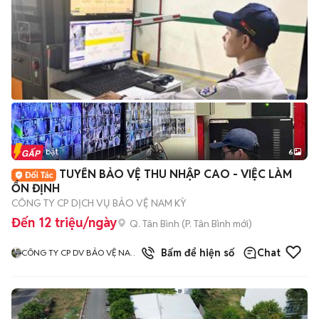
Tin nổi bật
6
+
2
TUYỂN BẢO VỆ THU NHẬP CAO - VIỆC LÀM
ỔN ĐỊNH
CÔNG TY CP DỊCH VỤ BẢO VỆ NAM KỲ
Đến 12 triệu/ngày
Q. Tân Bình
(
P. Tân Bình
mới)
3
đã bán
Bấm để hiện số
Chat
CÔNG TY CP DV BẢO VỆ NAM
KỲ