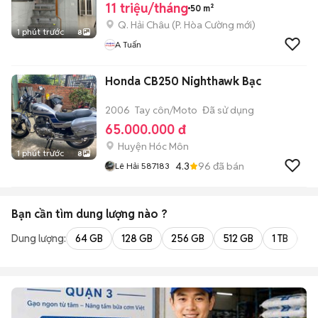
11 triệu/tháng
50 m²
Q. Hải Châu
(
P. Hòa Cường
mới)
1 phút trước
8
A Tuấn
Honda CB250 Nighthawk Bạc
2006
Tay côn/Moto
Đã sử dụng
65.000.000 đ
Huyện Hóc Môn
1 phút trước
8
4.3
96
đã bán
Lê Hải 587183
Bạn cần tìm
dung lượng
nào ?
Dung lượng:
64 GB
128 GB
256 GB
512 GB
1 TB
2 