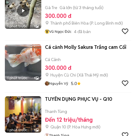
Gà Tre
Gà lớn (từ 3 tháng tuổi)
300.000 đ
Thành phố Biên Hòa
(
P. Long Bình
mới)
1 phút trước
1
V
4
đã bán
Vũ Ngọc Đức
Cá cảnh Molly Sakura Trắng cam Cối
Cá Cảnh
300.000 đ
Huyện Củ Chi
(
Xã Thái Mỹ
mới)
1 phút trước
1
5.0
Nguyễn Vỹ
TUYỂN DỤNG PHỤC VỤ - Q10
Thanh Tùng
Đến 12 triệu/tháng
Quận 10
(
P. Hòa Hưng
mới)
1 phút trước
1
Thanh Tùng