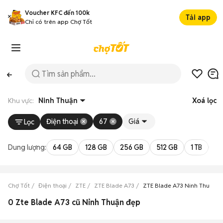
Voucher KFC đến 100k
Tải app
Chỉ có trên app Chợ Tốt
Khu vực:
Ninh Thuận
Xoá lọc
Điện thoại
67
Giá
Lọc
Dung lượng:
64 GB
128 GB
256 GB
512 GB
1 TB
2 
Chợ Tốt
Điện thoại
ZTE
ZTE Blade A73
ZTE Blade A73 Ninh Thuận
0 Zte Blade A73 cũ Ninh Thuận đẹp