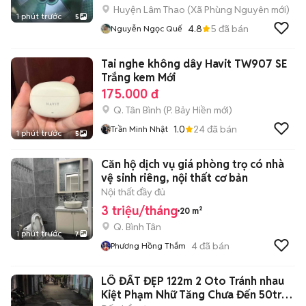
Huyện Lâm Thao
(
Xã Phùng Nguyên
mới)
1 phút trước
5
4.8
5
đã bán
Nguyễn Ngọc Quế
Tai nghe không dây Havit TW907 SE
Trắng kem Mới
175.000 đ
Q. Tân Bình
(
P. Bảy Hiền
mới)
1.0
24
đã bán
Trần Minh Nhật
1 phút trước
5
Căn hộ dịch vụ giá phòng trọ có nhà
vệ sinh riêng, nội thất cơ bản
Nội thất đầy đủ
3 triệu/tháng
20 m²
Q. Bình Tân
1 phút trước
7
4
đã bán
Phương Hồng Thắm
LÔ ĐẤT ĐẸP 122m 2 Oto Tránh nhau
Kiệt Phạm Nhữ Tăng Chưa Đến 50tr