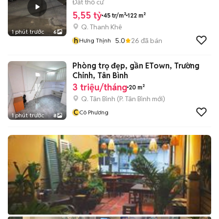
1m❤️
Đất thổ cư
5,55 tỷ
45 tr/m²
122 m²
Q. Thanh Khê
1 phút trước
6
h
5.0
26
đã bán
Hưng Thịnh
Phòng trọ đẹp, gần ETown, Trường
Chinh, Tân Bình
3 triệu/tháng
20 m²
Q. Tân Bình
(
P. Tân Bình
mới)
C
Cô Phương
1 phút trước
8