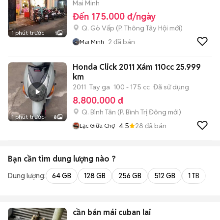
Mai Minh
Đến 175.000 đ/ngày
Q. Gò Vấp
(
P. Thông Tây Hội
mới)
1 phút trước
1
2
đã bán
Mai Minh
Honda Click 2011 Xám 110cc 25.999
km
2011
Tay ga
100 - 175 cc
Đã sử dụng
8.800.000 đ
Q. Bình Tân
(
P. Bình Trị Đông
mới)
1 phút trước
8
4.5
28
đã bán
Lạc Giữa Chợ
Bạn cần tìm
dung lượng
nào ?
Dung lượng:
64 GB
128 GB
256 GB
512 GB
1 TB
2 
cần bán mái cuban lai