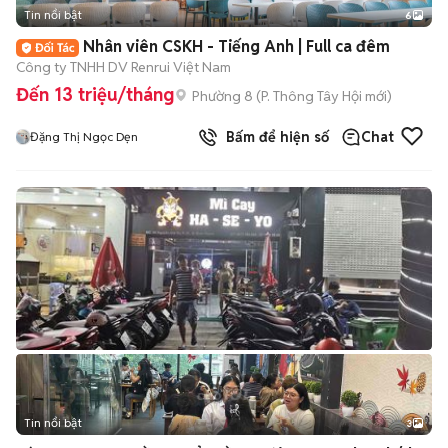
Tin nổi bật
6
+
2
Nhân viên CSKH - Tiếng Anh | Full ca đêm
Công ty TNHH DV Renrui Việt Nam
Đến 13 triệu/tháng
Phường 8
(
P. Thông Tây Hội
mới)
Bấm để hiện số
Chat
Đặng Thị Ngọc Dẹn
Tin nổi bật
3