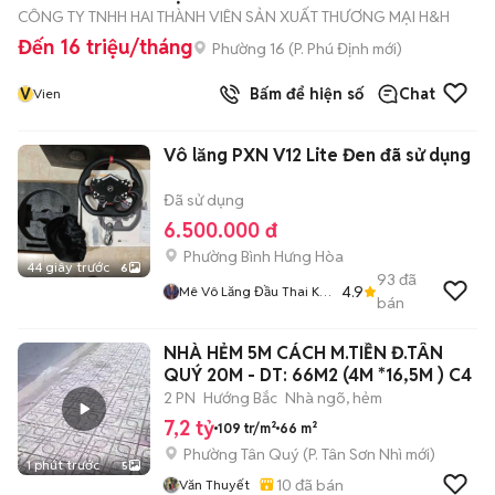
CÔNG TY TNHH HAI THÀNH VIÊN SẢN XUẤT THƯƠNG MẠI H&H
Đến 16 triệu/tháng
Phường 16
(
P. Phú Định
mới)
V
Bấm để hiện số
Chat
Vien
Vô lăng PXN V12 Lite Đen đã sử dụng
Đã sử dụng
6.500.000 đ
Phường Bình Hưng Hòa
44 giây trước
6
93
đã
4.9
Mê Vô Lăng Đầu Thai K
bán
Hết
NHÀ HẺM 5M CÁCH M.TIỀN Đ.TÂN
QUÝ 20M - DT: 66M2 (4M *16,5M ) C4
2 PN
Hướng Bắc
Nhà ngõ, hẻm
7,2 tỷ
109 tr/m²
66 m²
Phường Tân Quý
(
P. Tân Sơn Nhì
mới)
1 phút trước
5
10
đã bán
Văn Thuyết