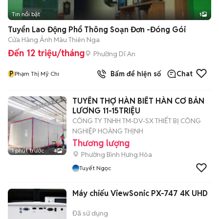
Tin nổi bật
1
Tuyển Lao Động Phổ Thông Soạn Đơn -Đóng Gói
Cửa Hàng Ảnh Màu Thiên Nga
Đến 12 triệu/tháng
Phường Dĩ An
P
Bấm để hiện số
Chat
Phạm Thị Mỹ Chi
TUYỂN THỢ HÀN BIẾT HÀN CƠ BẢN
LƯƠNG 11-15TRIỆU
CÔNG TY TNHH TM-DV-SX THIẾT BỊ CÔNG
NGHIỆP HOÀNG THỊNH
Thương lượng
1 phút trước
4
Phường Bình Hưng Hòa
Tuyết Ngọc
Máy chiếu ViewSonic PX-747 4K UHD
Đã sử dụng