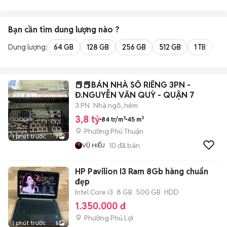
Bạn cần tìm
dung lượng
nào ?
Dung lượng:
64 GB
128 GB
256 GB
512 GB
1 TB
2 
📕📕BÁN NHÀ SỔ RIÊNG 3PN -
Đ.NGUYỄN VĂN QUỲ - QUẬN 7
3 PN
Nhà ngõ, hẻm
3,8 tỷ
84 tr/m²
45 m²
Phường Phú Thuận
1 phút trước
7
10
đã bán
VŨ HIẾU
HP Pavilion I3 Ram 8Gb hàng chuẩn
đẹp
Intel Core i3
8 GB
500 GB
HDD
1.350.000 đ
Phường Phú Lợi
1 phút trước
5