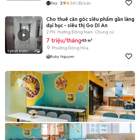
3.9
341
đã bán
Duy
Cho thuê căn góc siêu phẩm gần làng
đại học - siêu thị Go Dĩ An
2 PN
Hướng Đông Nam
Chung cư
7 triệu/tháng
55 m²
Phường Đông Hòa
1 phút trước
7
Ruby Nguyen