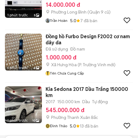
14.000.000 đ
Phường Long Bình (Quận 9 cũ)
1 phút trước
5
5.0
7
đã bán
Trần Hoàn
Đồng hồ Furbo Design F2002 cơ nam
dây da
Đã sử dụng
Đồ nam
1.000.000 đ
Xã Hưng Hòa
(
P. Trường Vinh
mới)
1 phút trước
6
T
Tên Chưa Cung Cấp
Kia Sedona 2017 Dầu Trắng 150000
km
2017
150.000 km
Dầu
Tự động
545.000.000 đ
Phường Thanh Xuân Bắc
1 phút trước
10
Đ
5.0
13
đã bán
Đình Thảo