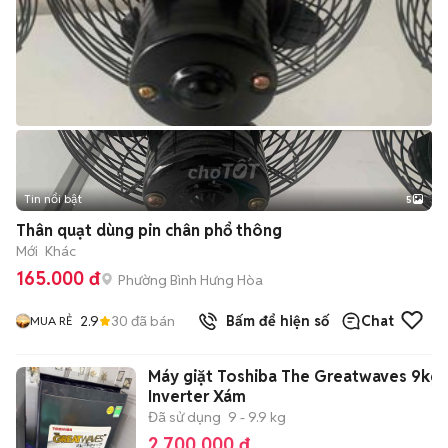
Tin nổi bật
5
Thân quạt dùng pin chân phổ thông
Mới
Khác
165.000 đ
Phường Bình Hưng Hòa
2.9
30
đã bán
Bấm để hiện số
Chat
MUA RẺ
Máy giặt Toshiba The Greatwaves 9kg
Inverter Xám
Đã sử dụng
9 - 9.9 kg
2.700.000 đ