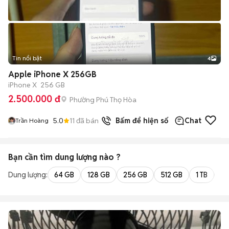
Tin nổi bật
4
Apple iPhone X 256GB
iPhone X
256 GB
2.500.000 đ
Phường Phú Thọ Hòa
5.0
11
đã bán
Bấm để hiện số
Chat
Trần Hoàng
Bạn cần tìm
dung lượng
nào ?
Dung lượng:
64 GB
128 GB
256 GB
512 GB
1 TB
2 