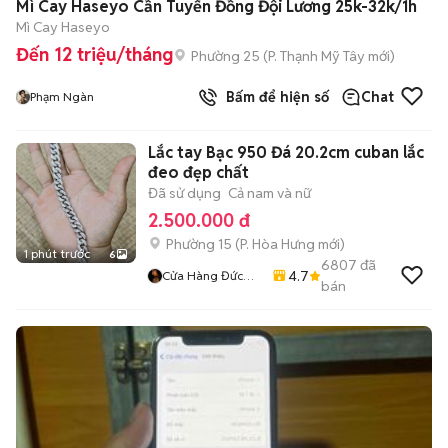
Mì Cay Haseyo Cần Tuyển Đồng Đội Lương 25k-32k/1h
Mì Cay Haseyo
Đến 12 triệu/tháng
Phường 25
(
P. Thạnh Mỹ Tây
mới)
Bấm để hiện số
Chat
Phạm Ngàn
Lắc tay Bạc 950 Đá 20.2cm cuban lắc
đeo đẹp chất
Đã sử dụng
Cả nam và nữ
2.500.000 đ
Phường 15
(
P. Hòa Hưng
mới)
1 phút trước
6
6807
đã
4.7
Cửa Hàng Đức
bán
Tuấn