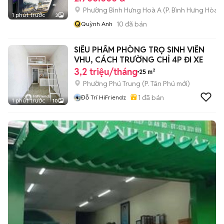
Phường Bình Hưng Hoà A
(
P. Bình Hưng Hòa
m
1 phút trước
3
Q
10
đã bán
Quỳnh Anh
SIÊU PHẨM PHÒNG TRỌ SINH VIÊN
VHU, CÁCH TRƯỜNG CHỈ 4P ĐI XE
3,2 triệu/tháng
25 m²
Phường Phú Trung
(
P. Tân Phú
mới)
1
đã bán
Đỗ Trí HiFriendz
1 phút trước
10