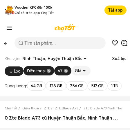
Voucher KFC đến 100k
Tải app
Chỉ có trên app Chợ Tốt
Khu vực:
Ninh Thuận, Huyện Thuận Bắc
Xoá lọc
Điện thoại
67
Giá
Lọc
Dung lượng:
64 GB
128 GB
256 GB
512 GB
1 TB
2 
Chợ Tốt
Điện thoại
ZTE
ZTE Blade A73
ZTE Blade A73 Ninh Thuận
0 Zte Blade A73 cũ Huyện Thuận Bắc, Ninh Thuận đẹp