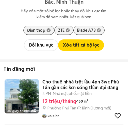
Bắc, Ninh Thuận
Hãy xóa một số bộ lọc hoặc thay đổi khu vực tìm 
kiếm để xem nhiều kết quả hơn
Điện thoại
ZTE
Blade A73
Đổi khu vực
Xóa tất cả bộ lọc
Tin đăng mới
Cho thuê nhhà trệt lầu 4pn 3wc Phú
Tân gần các kcn sóng thần đại đăng
4 PN
Nhà mặt phố, mặt tiền
12 triệu/tháng
150 m²
Phường Phú Tân
(
P. Bình Dương
mới)
36 giây trước
8
Gia Kính