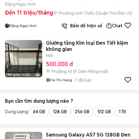
Đặng Ngọc Anh
Đến 11 triệu/tháng
Phường Linh Chiểu (Quận Thủ Đức cũ)
Bấm để hiện số
Chat
Đặng Ngọc Anh
Giường tầng Kim loại Đen Tiết kiệm
không gian
Mới
500.000 đ
Phường 14
(
P. Diên Hồng
mới)
44 giây trước
1
H
7
đã bán
Ha Thi Hang
Bạn cần tìm
dung lượng
nào ?
Dung lượng:
64 GB
128 GB
256 GB
512 GB
1 TB
2 
Samsung Galaxy A57 5G 128GB Đen