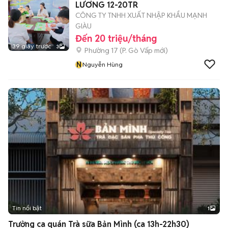
LƯƠNG 12-20TR
CÔNG TY TNHH XUẤT NHẬP KHẨU MẠNH
GIÀU
Đến 20 triệu/tháng
39 giây trước
3
Phường 17
(
P. Gò Vấp
mới)
N
Nguyễn Hùng
Tin nổi bật
1
Trưởng ca quán Trà sữa Bản Mình (ca 13h-22h30)