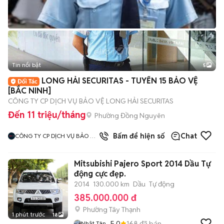
Tin nổi bật
5
LONG HẢI SECURITAS - TUYỂN 15 BẢO VỆ
[BẮC NINH]
CÔNG TY CP DỊCH VỤ BẢO VỆ LONG HẢI SECURITAS
Đến 11 triệu/tháng
Phường Đồng Nguyên
Bấm để hiện số
Chat
CÔNG TY CP DỊCH VỤ BẢO VỆ
LONG HẢI SECURITAS CHI
NHÁNH HÀ NỘI
Mitsubishi Pajero Sport 2014 Dầu Tự
động cực đẹp.
2014
130.000 km
Dầu
Tự động
385.000.000 đ
Phường Tây Thạnh
1 phút trước
18
5.0
168
đã bán
Nhật Tân