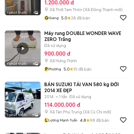
1.200.000 đ
Xã Thới Tam Thôn
(
Xã Đông Thạnh
mới)
1 phút trước
1
G
5.0
28
đã bán
Giang
Máy rung DOUBLE WONDER WAVE
ZERO Trắng
Đã sử dụng
900.000 đ
Xã Hưng Thịnh
1 phút trước
4
P
5.0
10
đã bán
Phương
BÁN SUZUKI TẢI VAN 580 kg ĐỜI
2014 XE ĐẸP
2014
< 1 tấn
Đã sử dụng
114.000.000 đ
Xã Tân Phú Trung
(
Xã Củ Chi
mới)
1 phút trước
11
L
4.8
98
đã bán
Lương Mạnh Tuấn