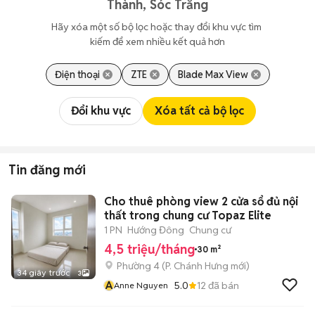
Thành, Sóc Trăng
Hãy xóa một số bộ lọc hoặc thay đổi khu vực tìm 
kiếm để xem nhiều kết quả hơn
Điện thoại
ZTE
Blade Max View
Đổi khu vực
Xóa tất cả bộ lọc
Tin đăng mới
Cho thuê phòng view 2 cửa sổ đủ nội
thất trong chung cư Topaz Elite
1 PN
Hướng Đông
Chung cư
4,5 triệu/tháng
30 m²
Phường 4
(
P. Chánh Hưng
mới)
34 giây trước
3
A
5.0
12
đã bán
Anne Nguyen