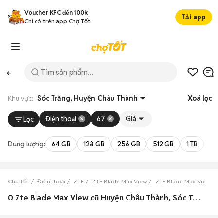
Voucher KFC đến 100k
Tải app
Chỉ có trên app Chợ Tốt
Khu vực:
Sóc Trăng, Huyện Châu Thành
Xoá lọc
Điện thoại
67
Giá
Lọc
Dung lượng:
64 GB
128 GB
256 GB
512 GB
1 TB
2 
Chợ Tốt
Điện thoại
ZTE
ZTE Blade Max View
ZTE Blade Max View Só
0 Zte Blade Max View cũ Huyện Châu Thành, Sóc Trăng đẹp