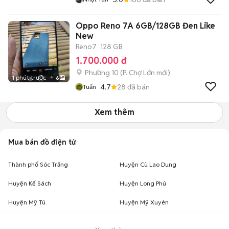
Oppo Reno 7A 6GB/128GB Đen Like
New
Reno7
128 GB
1.700.000 đ
Phường 10
(
P. Chợ Lớn
mới)
1 phút trước
6
4.7
28
đã bán
Tuấn
Xem thêm
Mua bán đồ điện tử
Thành phố Sóc Trăng
Huyện Cù Lao Dung
Huyện Kế Sách
Huyện Long Phú
Huyện Mỹ Tú
Huyện Mỹ Xuyên