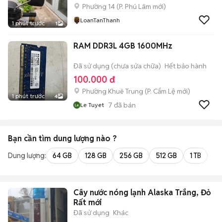
Phường 14
(
P. Phú Lâm
mới)
LoanTanThanh
1 phút trước
1
RAM DDR3L 4GB 1600MHz
Đã sử dụng (chưa sửa chữa)
Hết bảo hành
100.000 đ
Phường Khuê Trung
(
P. Cẩm Lệ
mới)
1 phút trước
4
7
đã bán
Le Tuyet
Bạn cần tìm
dung lượng
nào ?
Dung lượng:
64 GB
128 GB
256 GB
512 GB
1 TB
2 
Cây nước nóng lạnh Alaska Trắng, Đỏ
Rất mới
Đã sử dụng
Khác