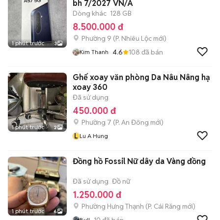
bh 7/2027 VN/A
Dòng khác
128 GB
8.500.000 đ
Phường 9
(
P. Nhiêu Lộc
mới)
1 phút trước
3
4.6
108
đã bán
Kim Thanh
Ghế xoay văn phòng Da Nâu Nâng hạ
xoay 360
Đã sử dụng
450.000 đ
Phường 7
(
P. An Đông
mới)
1 phút trước
2
L
Lu A Hung
Đồng hồ Fossil Nữ dây da Vàng đồng
Đã sử dụng
Đồ nữ
1.250.000 đ
Phường Hưng Thạnh
(
P. Cái Răng
mới)
1 phút trước
6
10
đã bán
Bull