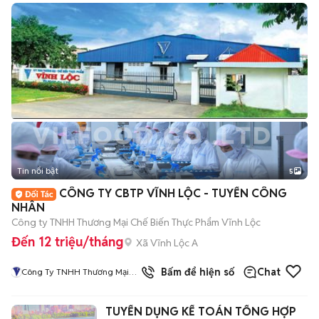
Tin nổi bật
5
CÔNG TY CBTP VĨNH LỘC - TUYỂN CÔNG
NHÂN
Công ty TNHH Thương Mại Chế Biến Thực Phẩm Vĩnh Lộc
Đến 12 triệu/tháng
Xã Vĩnh Lộc A
1
đã bán
Bấm để hiện số
Chat
Công Ty TNHH Thương Mại
Chế Biến Thực Phẩm Vĩnh Lộc
TUYỂN DỤNG KẾ TOÁN TỔNG HỢP