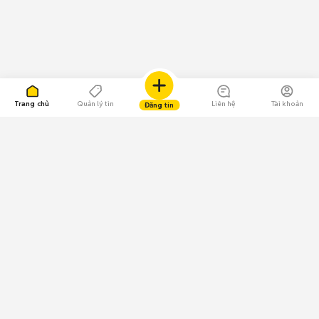
Trang chủ
Quản lý tin
Liên hệ
Tài khoản
Đăng tin
109.000 Bình chọn
Tải ứng dụng Chợ Tốt
Về Chợ Tốt
Quy chế sàn
Chính sách bảo mật
Giải quyết tranh chấp
CÔNG TY TNHH CHỢ TỐT - Người đại diện theo pháp luật: