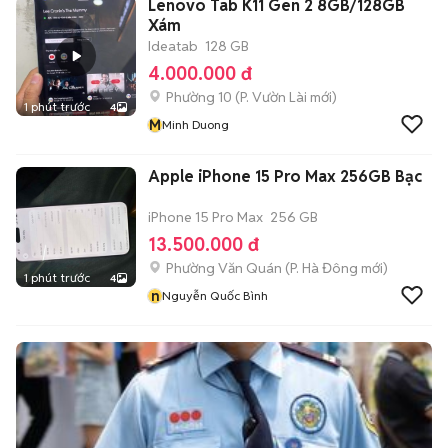
Lenovo Tab K11 Gen 2 8GB/128GB
Xám
Ideatab
128 GB
4.000.000 đ
Phường 10
(
P. Vườn Lài
mới)
1 phút trước
4
M
Minh Duong
Apple iPhone 15 Pro Max 256GB Bạc
iPhone 15 Pro Max
256 GB
13.500.000 đ
Phường Văn Quán
(
P. Hà Đông
mới)
1 phút trước
4
n
Nguyễn Quốc Bình