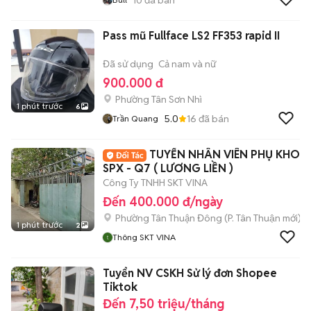
Pass mũ Fullface LS2 FF353 rapid II
Đã sử dụng
Cả nam và nữ
900.000 đ
Phường Tân Sơn Nhì
1 phút trước
6
5.0
16
đã bán
Trần Quang
TUYỂN NHÂN VIÊN PHỤ KHO
SPX - Q7 ( LƯƠNG LIỀN )
Công Ty TNHH SKT VINA
Đến 400.000 đ/ngày
Phường Tân Thuận Đông
(
P. Tân Thuận
mới)
1 phút trước
2
Thông SKT VINA
Tuyển NV CSKH Sử lý đơn Shopee
Tiktok
Đến 7,50 triệu/tháng