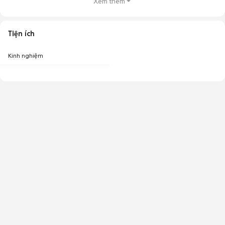
Xem thêm
Tiện ích
Kinh nghiệm