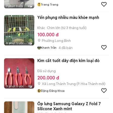
T
Trang Trang
7 phút trước
5
Yến phụng nhiều màu khỏe mạnh
Khác
Chim lớn (từ 3 tháng tuổi)
100.000 đ
Phường Long Bình
8 phút trước
1
4
đã bán
Khanh Trần
Kìm cắt tuốt dây điện kim loại đỏ
Đã sử dụng
200.000 đ
Xã Long Thành Trung
(
P. Hòa Thành
mới)
9 phút trước
1
Đ
Đặng Đăng Khoa
Ốp lưng Samsung Galaxy Z Fold 7
Silicone Xanh mint