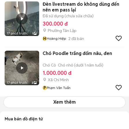
Đèn livestream do không dùng đến
nên em pass lại
Đã sử dụng (chưa sửa chữa)
300.000 đ
Phường Tân Lập
17 phút trước
1
H
2
đã bán
Hoàng Hiệp
Chó Poodle trắng đốm nâu, đen
Chó Cỏ
Chó nhỏ (dưới 1 năm tuổi)
1.000.000 đ
Xã Chí Minh
17 phút trước
2
P
Phạm Văn Tuấn
Xem thêm
Mua bán đồ điện tử