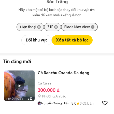
Sóc Trăng
Hãy xóa một số bộ lọc hoặc thay đổi khu vực tìm 
kiếm để xem nhiều kết quả hơn
Điện thoại
ZTE
Blade Max View
Đổi khu vực
Xóa tất cả bộ lọc
Tin đăng mới
Cá Ranchu Oranda Đa dạng
Cá Cảnh
200.000 đ
Phường An Lạc
1 phút trước
2
5.0
3
đã bán
Nguyễn Trọng Hiếu