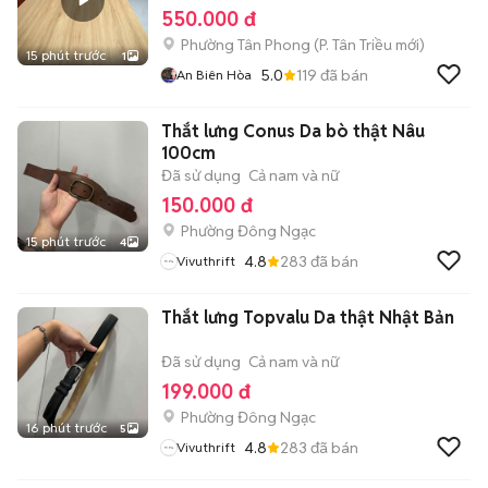
550.000 đ
Phường Tân Phong
(
P. Tân Triều
mới)
15 phút trước
1
5.0
119
đã bán
An Biên Hòa
Thắt lưng Conus Da bò thật Nâu
100cm
Đã sử dụng
Cả nam và nữ
150.000 đ
Phường Đông Ngạc
15 phút trước
4
4.8
283
đã bán
Vivuthrift
Thắt lưng Topvalu Da thật Nhật Bản
Đã sử dụng
Cả nam và nữ
199.000 đ
Phường Đông Ngạc
16 phút trước
5
4.8
283
đã bán
Vivuthrift