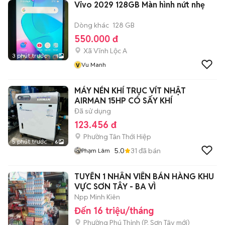
Vivo 2029 128GB Màn hình nứt nhẹ
Dòng khác
128 GB
550.000 đ
Xã Vĩnh Lộc A
3 phút trước
1
v
Vu Manh
MÁY NÉN KHÍ TRỤC VÍT NHẬT
AIRMAN 15HP CÓ SẤY KHÍ
Đã sử dụng
123.456 đ
Phường Tân Thới Hiệp
5 phút trước
6
5.0
31
đã bán
Phạm Lâm
TUYỂN 1 NHÂN VIÊN BÁN HÀNG KHU
VỰC SƠN TÂY - BA VÌ
Npp Minh Kiên
Đến 16 triệu/tháng
Phường Phú Thịnh
(
P. Sơn Tây
mới)