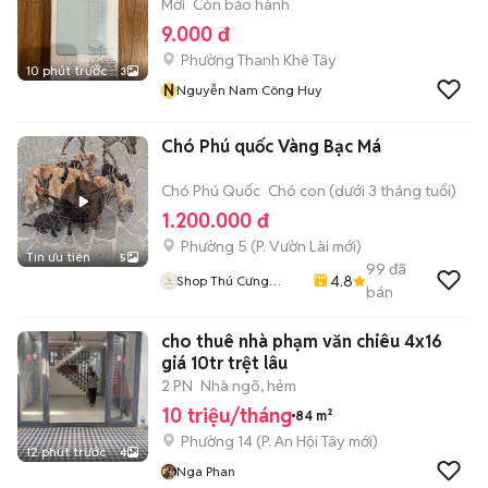
Mới
Còn bảo hành
9.000 đ
Phường Thanh Khê Tây
10 phút trước
3
N
Nguyễn Nam Công Huy
Chó Phú quốc Vàng Bạc Má
Chó Phú Quốc
Chó con (dưới 3 tháng tuổi)
1.200.000 đ
Phường 5
(
P. Vườn Lài
mới)
Tin ưu tiên
5
99
đã
4.8
Shop Thú Cưng
bán
PenTa
cho thuê nhà phạm văn chiêu 4x16
giá 10tr trệt lâu
2 PN
Nhà ngõ, hẻm
10 triệu/tháng
84 m²
Phường 14
(
P. An Hội Tây
mới)
12 phút trước
4
Nga Phan