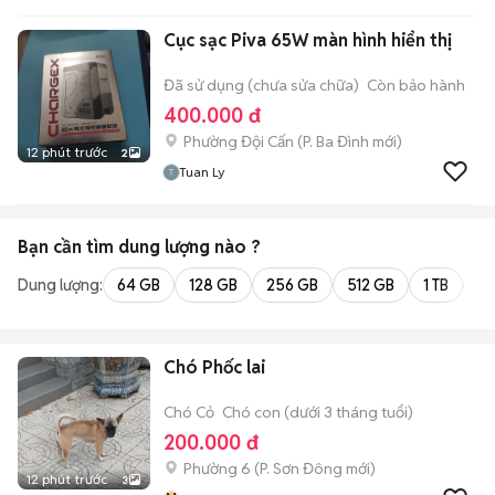
Cục sạc Piva 65W màn hình hiển thị
Đã sử dụng (chưa sửa chữa)
Còn bảo hành
400.000 đ
Phường Đội Cấn
(
P. Ba Đình
mới)
12 phút trước
2
Tuan Ly
Bạn cần tìm
dung lượng
nào ?
Dung lượng:
64 GB
128 GB
256 GB
512 GB
1 TB
2 
Chó Phốc lai
Chó Cỏ
Chó con (dưới 3 tháng tuổi)
200.000 đ
Phường 6
(
P. Sơn Đông
mới)
12 phút trước
3