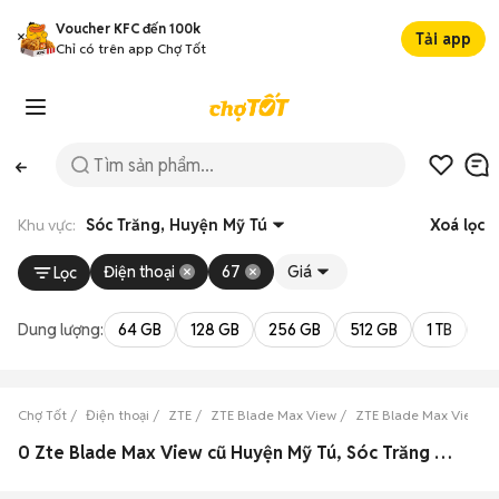
Voucher KFC đến 100k
Tải app
Chỉ có trên app Chợ Tốt
Khu vực:
Sóc Trăng, Huyện Mỹ Tú
Xoá lọc
Điện thoại
67
Giá
Lọc
Dung lượng:
64 GB
128 GB
256 GB
512 GB
1 TB
2 
Chợ Tốt
Điện thoại
ZTE
ZTE Blade Max View
ZTE Blade Max View Só
0 Zte Blade Max View cũ Huyện Mỹ Tú, Sóc Trăng đẹp