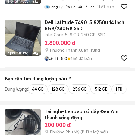
6 phút trước
6
11
đã bán
Công Ty Sữa Cô Gái Hà Lan
Dell Latitude 7490 i5 8250u 14 inch
8GB/240GB SSD
Intel Core i5
8 GB
250 GB
SSD
2.800.000 đ
Phường Thanh Xuân Trung
7 phút trước
4
5.0
166
đã bán
Lê Hà
Bạn cần tìm
dung lượng
nào ?
Dung lượng:
64 GB
128 GB
256 GB
512 GB
1 TB
2 
Tai nghe Lenovo có dây Đen Âm
thanh sống động
200.000 đ
Phường Phú Mỹ
(
P. Tân Mỹ
mới)