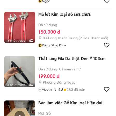
N
Ngọc
Mỏ lết Kim loại đỏ sửa chữa
Đã sử dụng
150.000 đ
Xã Long Thành Trung
(
P. Hòa Thành
mới)
13 phút trước
1
Đ
Đặng Đăng Khoa
Thắt lưng Fila Da thật Đen Ý 103cm
Đã sử dụng
Cả nam và nữ
199.000 đ
Phường Đông Ngạc
13 phút trước
5
4.8
283
đã bán
Vivuthrift
Bàn làm việc Gỗ Kim loại Hiện đại
Mới
Gỗ