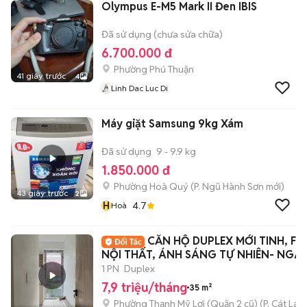
Olympus E-M5 Mark II Đen IBIS
Đã sử dụng (chưa sửa chữa)
6.700.000 đ
Phường Phú Thuận
41 giây trước
4
Linh Dac Luc Di
Máy giặt Samsung 9kg Xám
Đã sử dụng
9 - 9.9 kg
1.850.000 đ
Phường Hoà Quý
(
P. Ngũ Hành Sơn
mới)
43 giây trước
2
H
4.7
Hoà
CĂN HỘ DUPLEX MỚI TINH, FU
NỘI THẤT, ÁNH SÁNG TỰ NHIÊN- NGA
ĐKC
1 PN
Duplex
7,9 triệu/tháng
35 m²
Phường Thạnh Mỹ Lợi (Quận 2 cũ)
(
P. Cát Lái
m