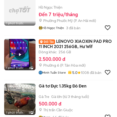
Hồ Ngọc Thiện
Đến 7 triệu/tháng
Phường Phước Mỹ
(
P. An Hải
mới)
1 phút trước
H
3
đã bán
Hồ Ngọc Thiện
LENOVO XIAOXIN PAD PRO
11 INCH 2021 256GB, Hư Wif
Dòng khác
256 GB
2.500.000 đ
Phường 6
(
P. Tân Hòa
mới)
1 phút trước
3
5.0
1008
đã bán
Minh Tuấn Store
Gà tơ Đực 1.35kg Đỏ Đen
Gà Tre
Gà lớn (từ 3 tháng tuổi)
500.000 đ
Thị trấn Cần Giuộc
1 phút trước
3