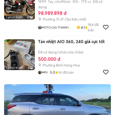
1999
Tay côn/Moto
100 - 175 cc
Đã sử
dụng
98.989.898 đ
1 phút trước
17
Phường 15
(
P. Cầu Kiệu
mới)
184
đã
4.1
MOTO LUU THANH
bán
HAI-Cua Hang MOTO
LUU THANH HAI 77A
Tản nhiệt AIO 360, 240 giá cực tốt
Hoang Van Thu , PN ,
TPHCM
Đã sử dụng (chưa sửa chữa)
500.000 đ
Phường Bình Hưng Hòa
1 phút trước
6
5.0
16
đã bán
MPV