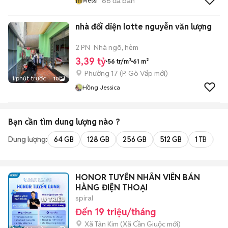
m
66
đã bán
Messi
nhà đối diện lotte nguyễn văn lượng
2 PN
Nhà ngõ, hẻm
3,39 tỷ
56 tr/m²
61 m²
Phường 17
(
P. Gò Vấp
mới)
1 phút trước
10
Hồng Jessica
Bạn cần tìm
dung lượng
nào ?
Dung lượng:
64 GB
128 GB
256 GB
512 GB
1 TB
2 
HONOR TUYỂN NHÂN VIÊN BÁN
HÀNG ĐIỆN THOẠI
spiral
Đến 19 triệu/tháng
Xã Tân Kim
(
Xã Cần Giuộc
mới)