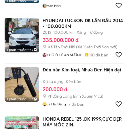
1 phút trước
1
Hân Hân
HYUNDAI TUCSON ĐK LẦN ĐẦU 2014
- 100.000KM
2013
100.000 km
Xăng
Tự động
335.000.000 đ
Xã Tân Thới Nhì
(
Xã Xuân Thới Sơn
mới)
1 phút trước
12
110
đã bán
CHỢ Ô TÔ AN SƯƠNG
Đèn bàn Kim loại, Nhựa Đen Hiện đại
Đã sử dụng
Đèn bàn
200.000 đ
Phường Long Bình (Quận 9 cũ)
1 phút trước
1
L
7
đã bán
Lê Hải Đăng
HONDA REBEL 125 .ĐK 1999,CỰC ĐẸP.
MÁY MÓC ZIN.