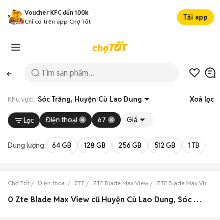
Voucher KFC đến 100k
Tải app
Chỉ có trên app Chợ Tốt
Khu vực:
Sóc Trăng, Huyện Cù Lao Dung
Xoá lọc
Điện thoại
67
Giá
Lọc
Dung lượng:
64 GB
128 GB
256 GB
512 GB
1 TB
2 
Chợ Tốt
Điện thoại
ZTE
ZTE Blade Max View
ZTE Blade Max View Só
0 Zte Blade Max View cũ Huyện Cù Lao Dung, Sóc Trăng đẹp