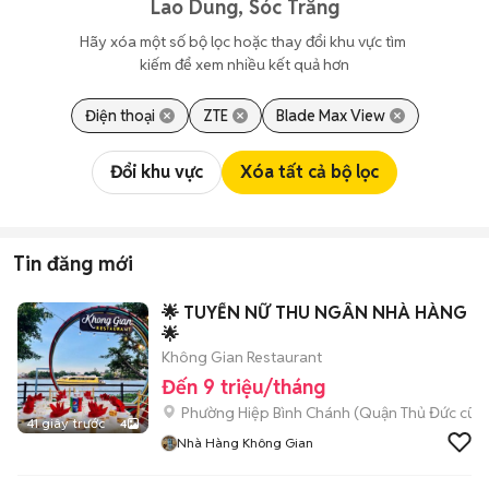
Lao Dung, Sóc Trăng
Hãy xóa một số bộ lọc hoặc thay đổi khu vực tìm 
kiếm để xem nhiều kết quả hơn
Điện thoại
ZTE
Blade Max View
Đổi khu vực
Xóa tất cả bộ lọc
Tin đăng mới
🌟 TUYỂN NỮ THU NGÂN NHÀ HÀNG
🌟
Không Gian Restaurant
Đến 9 triệu/tháng
Phường Hiệp Bình Chánh (Quận Thủ Đức cũ)
41 giây trước
4
Nhà Hàng Không Gian