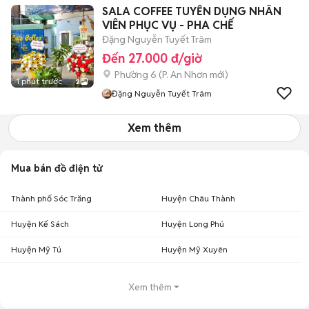
SALA COFFEE TUYỂN DỤNG NHÂN
VIÊN PHỤC VỤ - PHA CHẾ
Đặng Nguyễn Tuyết Trâm
Đến 27.000 đ/giờ
Phường 6
(
P. An Nhơn
mới)
1 phút trước
2
Đặng Nguyễn Tuyết Trâm
Xem thêm
Mua bán đồ điện tử
Thành phố Sóc Trăng
Huyện Châu Thành
Huyện Kế Sách
Huyện Long Phú
Huyện Mỹ Tú
Huyện Mỹ Xuyên
Xem thêm