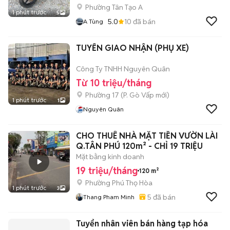
Phường Tân Tạo A
1 phút trước
5
5.0
10
đã bán
A Tùng
TUYỂN GIAO NHẬN (PHỤ XE)
Công Ty TNHH Nguyên Quân
Từ 10 triệu/tháng
Phường 17
(
P. Gò Vấp
mới)
1 phút trước
1
Nguyên Quân
CHO THUÊ NHÀ MẶT TIỀN VƯỜN LÀI
Q.TÂN PHÚ 120m² - CHỈ 19 TRIỆU
Mặt bằng kinh doanh
19 triệu/tháng
120 m²
Phường Phú Thọ Hòa
1 phút trước
3
5
đã bán
Thang Pham Minh
Tuyển nhân viên bán hàng tạp hóa