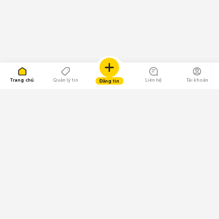
Trang chủ
Quản lý tin
Liên hệ
Tài khoản
Đăng tin
109.000 Bình chọn
Tải ứng dụng Chợ Tốt
Về Chợ Tốt
Quy chế sàn
Chính sách bảo mật
Giải quyết tranh chấp