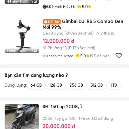
44 giây trước
5
5.0
BĐS Minh Hiếu38
Gimbal DJI RS 5 Combo Đen
Mới 99%
Đã sử dụng (chưa sửa chữa)
7-12 tháng
12.000.000 đ
Phường 15
(
P. Tân Sơn
mới)
1 phút trước
6
5.0
195
đã bán
Thanh Mai Store
Bạn cần tìm
dung lượng
nào ?
Dung lượng:
64 GB
128 GB
256 GB
512 GB
1 TB
2 
SHi 150 up 2008,fi.
2008
Tay ga
100 - 175 cc
Đã sử dụng
20.000.000 đ