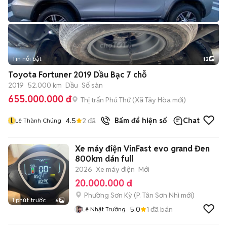
Tin nổi bật
12
+
2
Toyota Fortuner 2019 Dầu Bạc 7 chỗ
2019
52.000 km
Dầu
Số sàn
655.000.000 đ
Thị trấn Phú Thứ
(
Xã Tây Hòa
mới)
l
4.5
2
đã bán
Bấm để hiện số
Chat
Lê Thành Chúng
Xe máy điện VinFast evo grand Đen
800km dán full
2026
Xe máy điện
Mới
20.000.000 đ
Phường Sơn Kỳ
(
P. Tân Sơn Nhì
mới)
1 phút trước
6
5.0
1
đã bán
Lê Nhật Trường