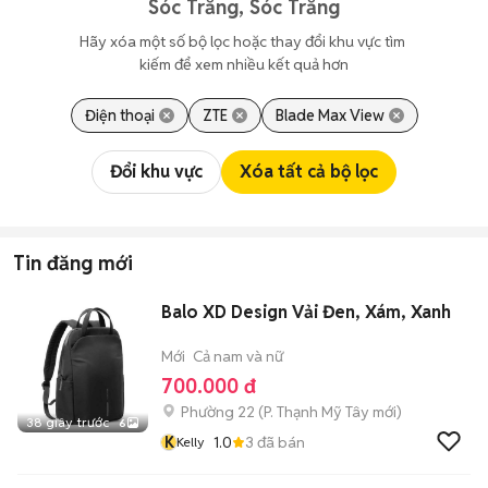
Sóc Trăng, Sóc Trăng
Hãy xóa một số bộ lọc hoặc thay đổi khu vực tìm 
kiếm để xem nhiều kết quả hơn
Điện thoại
ZTE
Blade Max View
Đổi khu vực
Xóa tất cả bộ lọc
Tin đăng mới
Balo XD Design Vải Đen, Xám, Xanh
Mới
Cả nam và nữ
700.000 đ
Phường 22
(
P. Thạnh Mỹ Tây
mới)
38 giây trước
6
K
1.0
3
đã bán
Kelly