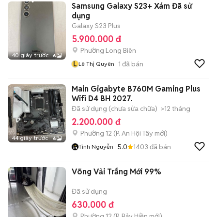
Samsung Galaxy S23+ Xám Đã sử
dụng
Galaxy S23 Plus
5.900.000 đ
Phường Long Biên
40 giây trước
6
L
1
đã bán
Lê Thị Quyên
Main Gigabyte B760M Gaming Plus
Wifi D4 BH 2027.
Đã sử dụng (chưa sửa chữa)
>12 tháng
2.200.000 đ
Phường 12
(
P. An Hội Tây
mới)
44 giây trước
6
5.0
1403
đã bán
Tình Nguyễn
Võng Vải Trắng Mới 99%
Đã sử dụng
630.000 đ
Phường 12
(
P. Bảy Hiền
mới)