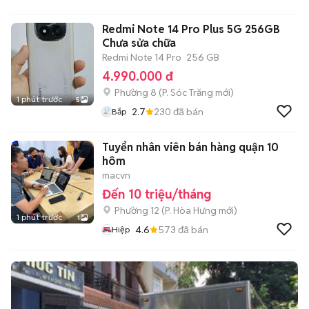
Redmi Note 14 Pro Plus 5G 256GB
Chưa sửa chữa
Redmi Note 14 Pro
256 GB
4.990.000 đ
Phường 8
(
P. Sóc Trăng
mới)
1 phút trước
5
2.7
230
đã bán
Bắp
Tuyển nhân viên bán hàng quận 10
hôm
macvn
Đến 10 triệu/tháng
Phường 12
(
P. Hòa Hưng
mới)
1 phút trước
1
4.6
573
đã bán
Hiệp