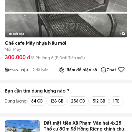
Tin nổi bật
3
Ghế cafe Mây nhựa Nâu mới
Mới
Mây
300.000 đ
Phường 8
(
P. Bình Tiên
mới)
2
đã bán
Bấm để hiện số
Chat
PHAN THỊ ÚT
Bạn cần tìm
dung lượng
nào ?
Dung lượng:
64 GB
128 GB
256 GB
512 GB
1 TB
2 
Đất mặt tiền Xã Phạm Văn hai 4x28
Thổ cư 80m Sổ Hồng Riêng chính chủ