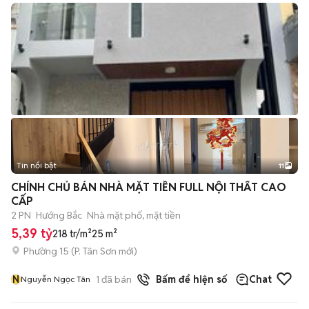
Tin nổi bật
11
+
2
CHÍNH CHỦ BÁN NHÀ MẶT TIỀN FULL NỘI THẤT CAO
CẤP
2 PN
Hướng Bắc
Nhà mặt phố, mặt tiền
5,39 tỷ
218 tr/m²
25 m²
Phường 15
(
P. Tân Sơn
mới)
N
1
đã bán
Bấm để hiện số
Chat
Nguyễn Ngọc Tân