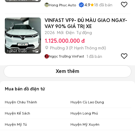
4.9
18
đã bán
Hong Phuc Auto
VINFAST VF9- ĐỦ MÀU GIAO NGAY-
VAY 90% GIÁ TRỊ XE
2026
Mới
Điện
Tự động
1.125.000.000 đ
Phường 3
(
P. Hạnh Thông
mới)
1 phút trước
11
1
đã bán
Ngọc Trường VinFast
Xem thêm
Mua bán đồ điện tử
Huyện Châu Thành
Huyện Cù Lao Dung
Huyện Kế Sách
Huyện Long Phú
Huyện Mỹ Tú
Huyện Mỹ Xuyên