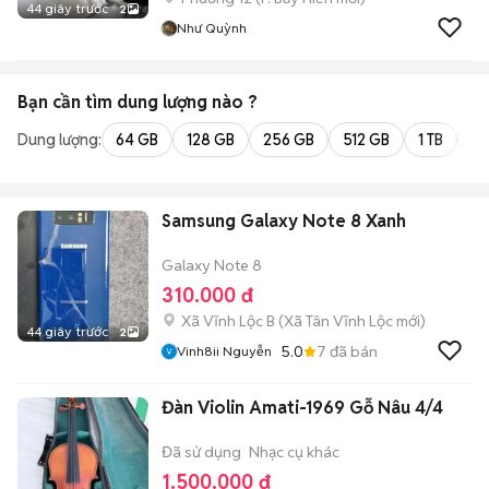
44 giây trước
2
Như Quỳnh
Bạn cần tìm
dung lượng
nào ?
Dung lượng:
64 GB
128 GB
256 GB
512 GB
1 TB
2 
Samsung Galaxy Note 8 Xanh
Galaxy Note 8
310.000 đ
Xã Vĩnh Lộc B
(
Xã Tân Vĩnh Lộc
mới)
44 giây trước
2
5.0
7
đã bán
Vinh8ii Nguyễn
Đàn Violin Amati-1969 Gỗ Nâu 4/4
Đã sử dụng
Nhạc cụ khác
1.500.000 đ