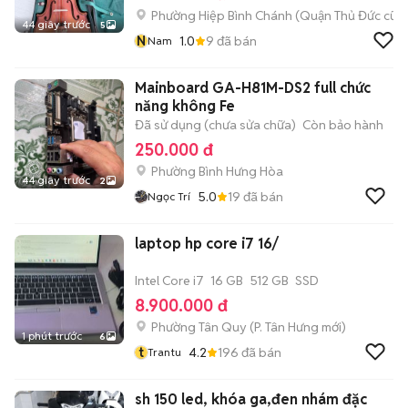
Phường Hiệp Bình Chánh (Quận Thủ Đức cũ)
44 giây trước
5
N
1.0
9
đã bán
Nam
Mainboard GA-H81M-DS2 full chức
năng không Fe
Đã sử dụng (chưa sửa chữa)
Còn bảo hành
250.000 đ
Phường Bình Hưng Hòa
44 giây trước
2
5.0
19
đã bán
Ngọc Trí
laptop hp core i7 16/
Intel Core i7
16 GB
512 GB
SSD
8.900.000 đ
Phường Tân Quy
(
P. Tân Hưng
mới)
1 phút trước
6
t
4.2
196
đã bán
Trantu
sh 150 led, khóa ga,đen nhám đặc