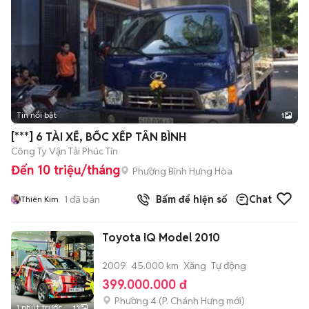
Tin nổi bật
1
[***] 6 TÀI XẾ, BỐC XẾP TÂN BÌNH
Công Ty Vận Tải Phúc Tín
Đến 10 triệu/tháng
Phường Bình Hưng Hòa
1
đã bán
Bấm để hiện số
Chat
Thiên Kim
Toyota IQ Model 2010
2009
45.000 km
Xăng
Tự động
399.000.000 đ
Phường 4
(
P. Chánh Hưng
mới)
1 phút trước
13