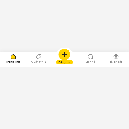
Trang chủ
Quản lý tin
Liên hệ
Tài khoản
Đăng tin
109.000 Bình chọn
Tải ứng dụng Chợ Tốt