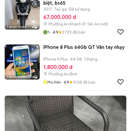
biệt, bs65
2017
Tay ga
Đã sử dụng
67.000.000 đ
Phường An Khánh
(
P. Tân An
mới)
1 phút trước
8
4.9
2733
đã bán
Ti
iPhone 8 Plus 64Gb QT Vân tay nhạy
iPhone 8 Plus
64 GB
1 tháng
1.800.000 đ
Phường An Bình
1 phút trước
4
4.9
1038
đã bán
Phụ Kiện