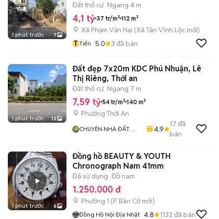
Đất thổ cư
Ngang 4 m
4,1 tỷ
37 tr/m²
112 m²
Xã Phạm Văn Hai
(
Xã Tân Vĩnh Lộc
mới)
1 phút trước
7
T
5.0
3
đã bán
Tiến
Đất đẹp 7x20m KDC Phú Nhuận, Lê
Thị Riêng, Thới an
Đất thổ cư
Ngang 7 m
7,59 tỷ
54 tr/m²
140 m²
Phường Thới An
1 phút trước
12
17
đã
4.9
CHUYÊN NHÀ ĐẤT
bán
QUẬN 12
Đồng hồ BEAUTY & YOUTH
Chronograph Nam 41mm
Đã sử dụng
Đồ nam
1.250.000 đ
Phường 1
(
P. Bàn Cờ
mới)
1 phút trước
6
4.8
1132
đã bán
Đồng Hồ Nội Địa Nhật