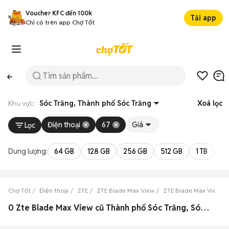
Voucher KFC đến 100k
Tải app
Chỉ có trên app Chợ Tốt
Khu vực:
Sóc Trăng, Thành phố Sóc Trăng
Xoá lọc
Điện thoại
67
Giá
Lọc
Dung lượng:
64 GB
128 GB
256 GB
512 GB
1 TB
2 
Chợ Tốt
Điện thoại
ZTE
ZTE Blade Max View
ZTE Blade Max View Só
0 Zte Blade Max View cũ Thành phố Sóc Trăng, Sóc Trăng đẹp