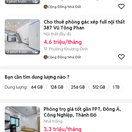
1 phút trước
5
Cộng Đồng Nhà Đất
Cho thuê phòng gác xép full nội thất
387 Vũ Tông Phan
Nội thất đầy đủ
4,6 triệu/tháng
Phường Khương Đình
2 phút trước
5
Cộng Đồng Nhà Đất
Bạn cần tìm
dung lượng
nào ?
Dung lượng:
64 GB
128 GB
256 GB
512 GB
1 TB
2 
Phòng trọ giá tốt gần FPT, Đông Á,
Công Nghiệp, Thành Đô
Nhà trống
3,3 triệu/tháng