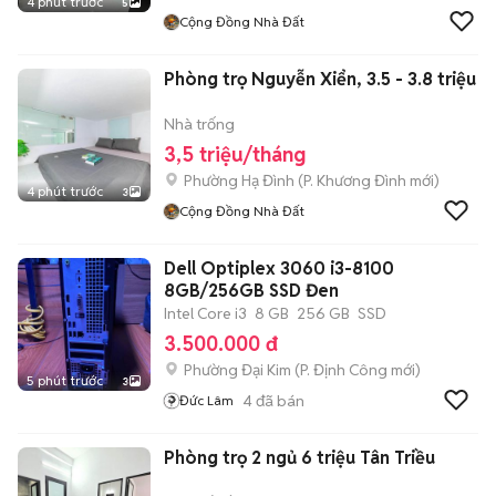
4 phút trước
5
Cộng Đồng Nhà Đất
Phòng trọ Nguyễn Xiển, 3.5 - 3.8 triệu
Nhà trống
3,5 triệu/tháng
Phường Hạ Đình
(
P. Khương Đình
mới)
4 phút trước
3
Cộng Đồng Nhà Đất
Dell Optiplex 3060 i3-8100
8GB/256GB SSD Đen
Intel Core i3
8 GB
256 GB
SSD
3.500.000 đ
Phường Đại Kim
(
P. Định Công
mới)
5 phút trước
3
4
đã bán
Đức Lâm
Phòng trọ 2 ngủ 6 triệu Tân Triều