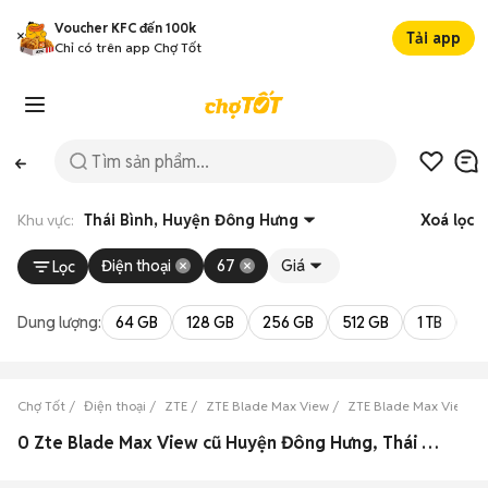
Voucher KFC đến 100k
Tải app
Chỉ có trên app Chợ Tốt
Khu vực:
Thái Bình, Huyện Đông Hưng
Xoá lọc
Điện thoại
67
Giá
Lọc
Dung lượng:
64 GB
128 GB
256 GB
512 GB
1 TB
2 
Chợ Tốt
Điện thoại
ZTE
ZTE Blade Max View
ZTE Blade Max View Th
0 Zte Blade Max View cũ Huyện Đông Hưng, Thái Bình đẹp