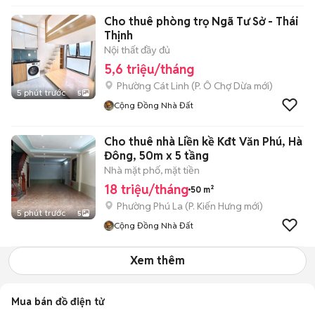
Cho thuê phòng trọ Ngã Tư Sở - Thái
Thịnh
Nội thất đầy đủ
5,6 triệu/tháng
Phường Cát Linh
(
P. Ô Chợ Dừa
mới)
5 phút trước
5
Cộng Đồng Nhà Đất
Cho thuê nhà Liền kề Kđt Văn Phú, Hà
Đông, 50m x 5 tầng
Nhà mặt phố, mặt tiền
18 triệu/tháng
50 m²
Phường Phú La
(
P. Kiến Hưng
mới)
5 phút trước
5
Cộng Đồng Nhà Đất
Xem thêm
Mua bán đồ điện tử