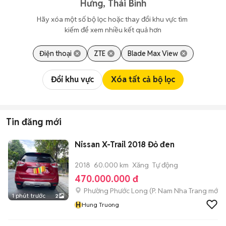
Hưng, Thái Bình
Hãy xóa một số bộ lọc hoặc thay đổi khu vực tìm 
kiếm để xem nhiều kết quả hơn
Điện thoại
ZTE
Blade Max View
Đổi khu vực
Xóa tất cả bộ lọc
Tin đăng mới
Nissan X-Trail 2018 Đỏ đen
2018
60.000 km
Xăng
Tự động
470.000.000 đ
Phường Phước Long
(
P. Nam Nha Trang
mới)
1 phút trước
2
H
Hung Truong