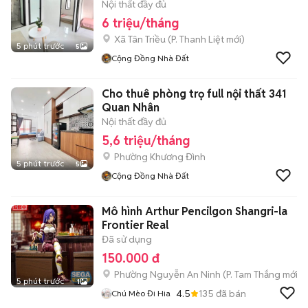
Nội thất đầy đủ
6 triệu/tháng
Xã Tân Triều
(
P. Thanh Liệt
mới)
5 phút trước
5
Cộng Đồng Nhà Đất
Cho thuê phòng trọ full nội thất 341
Quan Nhân
Nội thất đầy đủ
5,6 triệu/tháng
Phường Khương Đình
5 phút trước
5
Cộng Đồng Nhà Đất
Mô hình Arthur Pencilgon Shangri-la
Frontier Real
Đã sử dụng
150.000 đ
Phường Nguyễn An Ninh
(
P. Tam Thắng
mới)
5 phút trước
1
4.5
135
đã bán
Chú Mèo Đi Hia