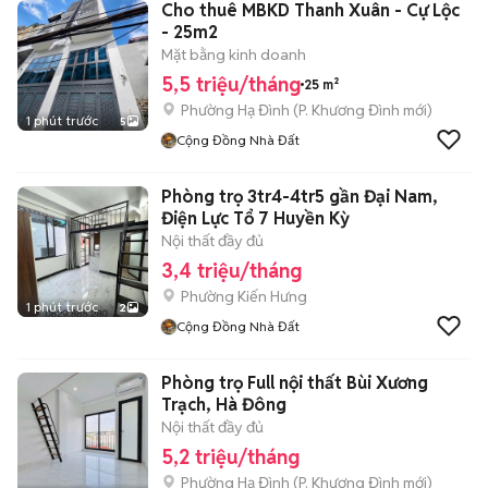
Cho thuê MBKD Thanh Xuân - Cự Lộc
- 25m2
Mặt bằng kinh doanh
5,5 triệu/tháng
25 m²
Phường Hạ Đình
(
P. Khương Đình
mới)
1 phút trước
5
Cộng Đồng Nhà Đất
Phòng trọ 3tr4-4tr5 gần Đại Nam,
Điện Lực Tổ 7 Huyền Kỳ
Nội thất đầy đủ
3,4 triệu/tháng
Phường Kiến Hưng
1 phút trước
2
Cộng Đồng Nhà Đất
Phòng trọ Full nội thất Bùi Xương
Trạch, Hà Đông
Nội thất đầy đủ
5,2 triệu/tháng
Phường Hạ Đình
(
P. Khương Đình
mới)