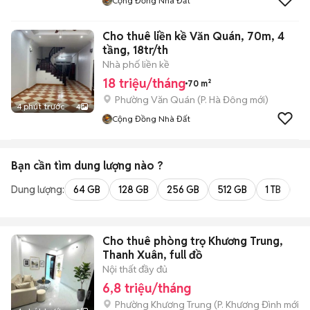
Cộng Đồng Nhà Đất
Cho thuê liền kề Văn Quán, 70m, 4
tầng, 18tr/th
Nhà phố liền kề
18 triệu/tháng
70 m²
Phường Văn Quán
(
P. Hà Đông
mới)
4 phút trước
4
Cộng Đồng Nhà Đất
Bạn cần tìm
dung lượng
nào ?
Dung lượng:
64 GB
128 GB
256 GB
512 GB
1 TB
2 
Cho thuê phòng trọ Khương Trung,
Thanh Xuân, full đồ
Nội thất đầy đủ
6,8 triệu/tháng
Phường Khương Trung
(
P. Khương Đình
mới)