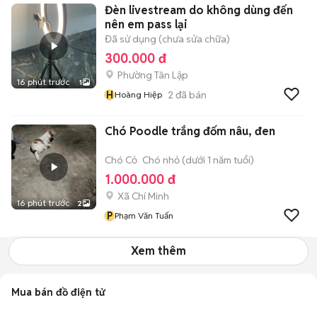
Đèn livestream do không dùng đến
nên em pass lại
Đã sử dụng (chưa sửa chữa)
300.000 đ
Phường Tân Lập
16 phút trước
1
H
2
đã bán
Hoàng Hiệp
Chó Poodle trắng đốm nâu, đen
Chó Cỏ
Chó nhỏ (dưới 1 năm tuổi)
1.000.000 đ
Xã Chí Minh
16 phút trước
2
P
Phạm Văn Tuấn
Xem thêm
Mua bán đồ điện tử