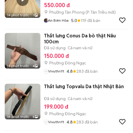
550.000 đ
Phường Tân Phong
(
P. Tân Triều
mới)
14 phút trước
1
5.0
119
đã bán
An Biên Hòa
Thắt lưng Conus Da bò thật Nâu
100cm
Đã sử dụng
Cả nam và nữ
150.000 đ
Phường Đông Ngạc
14 phút trước
4
4.8
283
đã bán
Vivuthrift
Thắt lưng Topvalu Da thật Nhật Bản
Đã sử dụng
Cả nam và nữ
199.000 đ
Phường Đông Ngạc
16 phút trước
5
4.8
283
đã bán
Vivuthrift