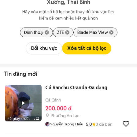
Xương, Thái Bình
Hãy xóa một số bộ lọc hoặc thay đổi khu vực tìm 
kiếm để xem nhiều kết quả hơn
Điện thoại
ZTE
Blade Max View
Đổi khu vực
Xóa tất cả bộ lọc
Tin đăng mới
Cá Ranchu Oranda Đa dạng
Cá Cảnh
200.000 đ
Phường An Lạc
42 giây trước
2
5.0
3
đã bán
Nguyễn Trọng Hiếu