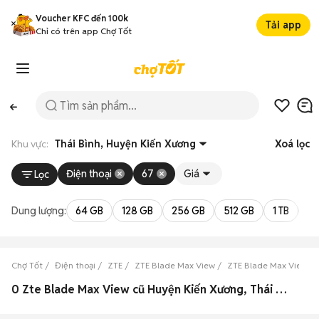
Voucher KFC đến 100k
Tải app
Chỉ có trên app Chợ Tốt
Khu vực:
Thái Bình, Huyện Kiến Xương
Xoá lọc
Điện thoại
67
Giá
Lọc
Dung lượng:
64 GB
128 GB
256 GB
512 GB
1 TB
2 
Chợ Tốt
Điện thoại
ZTE
ZTE Blade Max View
ZTE Blade Max View Th
0 Zte Blade Max View cũ Huyện Kiến Xương, Thái Bình đẹp