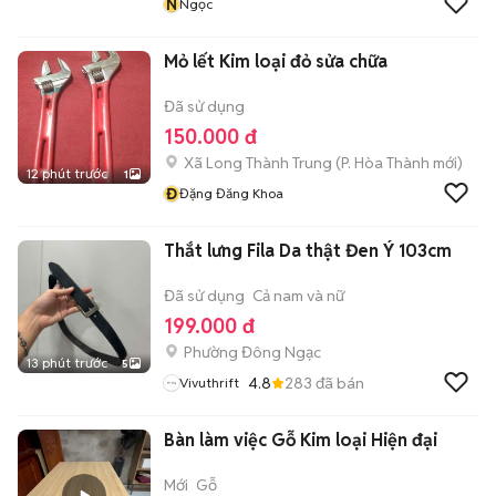
N
Ngọc
Mỏ lết Kim loại đỏ sửa chữa
Đã sử dụng
150.000 đ
Xã Long Thành Trung
(
P. Hòa Thành
mới)
12 phút trước
1
Đ
Đặng Đăng Khoa
Thắt lưng Fila Da thật Đen Ý 103cm
Đã sử dụng
Cả nam và nữ
199.000 đ
Phường Đông Ngạc
13 phút trước
5
4.8
283
đã bán
Vivuthrift
Bàn làm việc Gỗ Kim loại Hiện đại
Mới
Gỗ