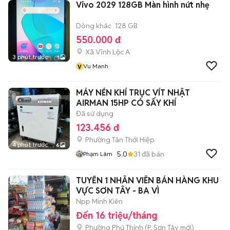
Vivo 2029 128GB Màn hình nứt nhẹ
Dòng khác
128 GB
550.000 đ
Xã Vĩnh Lộc A
3 phút trước
1
v
Vu Manh
MÁY NÉN KHÍ TRỤC VÍT NHẬT
AIRMAN 15HP CÓ SẤY KHÍ
Đã sử dụng
123.456 đ
Phường Tân Thới Hiệp
4 phút trước
6
5.0
31
đã bán
Phạm Lâm
TUYỂN 1 NHÂN VIÊN BÁN HÀNG KHU
VỰC SƠN TÂY - BA VÌ
Npp Minh Kiên
Đến 16 triệu/tháng
Phường Phú Thịnh
(
P. Sơn Tây
mới)