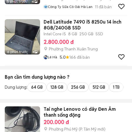
5 phút trước
6
11
đã bán
Công Ty Sữa Cô Gái Hà Lan
Dell Latitude 7490 i5 8250u 14 inch
8GB/240GB SSD
Intel Core i5
8 GB
250 GB
SSD
2.800.000 đ
Phường Thanh Xuân Trung
6 phút trước
4
5.0
166
đã bán
Lê Hà
Bạn cần tìm
dung lượng
nào ?
Dung lượng:
64 GB
128 GB
256 GB
512 GB
1 TB
2 
Tai nghe Lenovo có dây Đen Âm
thanh sống động
200.000 đ
Phường Phú Mỹ
(
P. Tân Mỹ
mới)