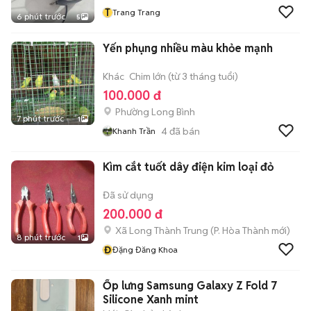
T
Trang Trang
6 phút trước
5
Yến phụng nhiều màu khỏe mạnh
Khác
Chim lớn (từ 3 tháng tuổi)
100.000 đ
Phường Long Bình
7 phút trước
1
4
đã bán
Khanh Trần
Kìm cắt tuốt dây điện kim loại đỏ
Đã sử dụng
200.000 đ
Xã Long Thành Trung
(
P. Hòa Thành
mới)
8 phút trước
1
Đ
Đặng Đăng Khoa
Ốp lưng Samsung Galaxy Z Fold 7
Silicone Xanh mint