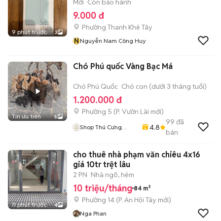
Mới
Còn bảo hành
9.000 đ
Phường Thanh Khê Tây
9 phút trước
3
N
Nguyễn Nam Công Huy
Chó Phú quốc Vàng Bạc Má
Chó Phú Quốc
Chó con (dưới 3 tháng tuổi)
1.200.000 đ
Phường 5
(
P. Vườn Lài
mới)
Tin ưu tiên
5
99
đã
4.8
Shop Thú Cưng
bán
PenTa
cho thuê nhà phạm văn chiêu 4x16
giá 10tr trệt lâu
2 PN
Nhà ngõ, hẻm
10 triệu/tháng
84 m²
Phường 14
(
P. An Hội Tây
mới)
11 phút trước
4
Nga Phan