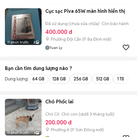
Cục sạc Piva 65W màn hình hiển thị
Đã sử dụng (chưa sửa chữa)
Còn bảo hành
400.000 đ
Phường Đội Cấn
(
P. Ba Đình
mới)
11 phút trước
2
Tuan Ly
Bạn cần tìm
dung lượng
nào ?
Dung lượng:
64 GB
128 GB
256 GB
512 GB
1 TB
2 
Chó Phốc lai
Chó Cỏ
Chó con (dưới 3 tháng tuổi)
200.000 đ
Phường 6
(
P. Sơn Đông
mới)
11 phút trước
3