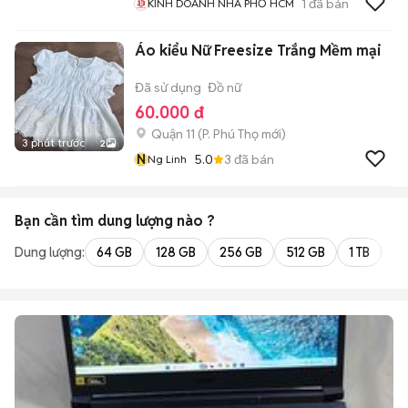
1
đã bán
KINH DOANH NHÀ PHỐ HCM
Áo kiểu Nữ Freesize Trắng Mềm mại
Đã sử dụng
Đồ nữ
60.000 đ
Quận 11
(
P. Phú Thọ
mới)
3 phút trước
2
N
5.0
3
đã bán
Ng Linh
Bạn cần tìm
dung lượng
nào ?
Dung lượng:
64 GB
128 GB
256 GB
512 GB
1 TB
2 