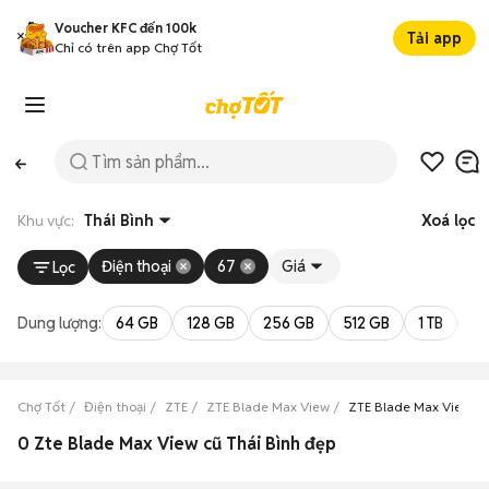
Voucher KFC đến 100k
Tải app
Chỉ có trên app Chợ Tốt
Khu vực:
Thái Bình
Xoá lọc
Điện thoại
67
Giá
Lọc
Dung lượng:
64 GB
128 GB
256 GB
512 GB
1 TB
2 
Chợ Tốt
Điện thoại
ZTE
ZTE Blade Max View
ZTE Blade Max View Th
0 Zte Blade Max View cũ Thái Bình đẹp