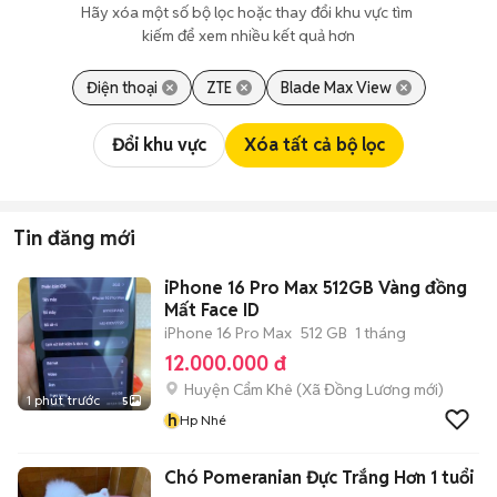
Hãy xóa một số bộ lọc hoặc thay đổi khu vực tìm 
kiếm để xem nhiều kết quả hơn
Điện thoại
ZTE
Blade Max View
Đổi khu vực
Xóa tất cả bộ lọc
Tin đăng mới
iPhone 16 Pro Max 512GB Vàng đồng
Mất Face ID
iPhone 16 Pro Max
512 GB
1 tháng
12.000.000 đ
Huyện Cẩm Khê
(
Xã Đồng Lương
mới)
1 phút trước
5
h
Hp Nhé
Chó Pomeranian Đực Trắng Hơn 1 tuổi