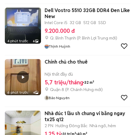
Dell Vostro 5510 32GB DDR4 Đen Like
New
Intel Core i5
32 GB
512 GB
SSD
9.200.000 đ
Q. Bình Thạnh
(
P. Bình Lợi Trung
mới)
4 phút trước
6
Thịnh Huỳnh
Chính chủ cho thuê
Nội thất đầy đủ
5,7 triệu/tháng
32 m²
Quận 8
(
P. Chánh Hưng
mới)
6 phút trước
4
Bảo Nguyên
Nhà đúc 1 lầu sh chung vi bằng ngay
tx25 q12
2 PN
Hướng Đông Bắc
Nhà ngõ, hẻm
1,25 tỷ
31 tr/m²
40 m²