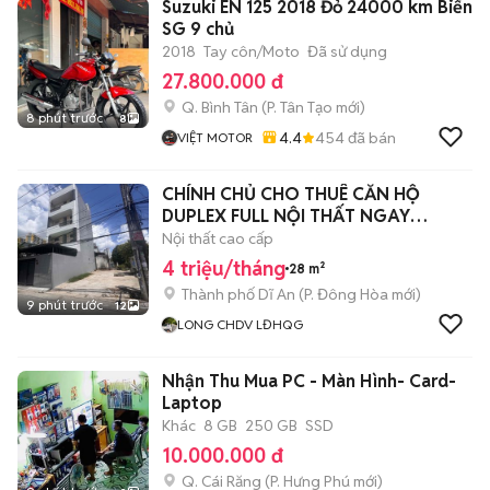
Suzuki EN 125 2018 Đỏ 24000 km Biển
SG 9 chủ
2018
Tay côn/Moto
Đã sử dụng
27.800.000 đ
Q. Bình Tân
(
P. Tân Tạo
mới)
8 phút trước
8
4.4
454
đã bán
VIỆT MOTOR
CHÍNH CHỦ CHO THUÊ CĂN HỘ
DUPLEX FULL NỘI THẤT NGAY
LĐHQG + GO DĨ AN
Nội thất cao cấp
4 triệu/tháng
28 m²
Thành phố Dĩ An
(
P. Đông Hòa
mới)
9 phút trước
12
LONG CHDV LĐHQG
Nhận Thu Mua PC - Màn Hình- Card-
Laptop
Khác
8 GB
250 GB
SSD
10.000.000 đ
Q. Cái Răng
(
P. Hưng Phú
mới)