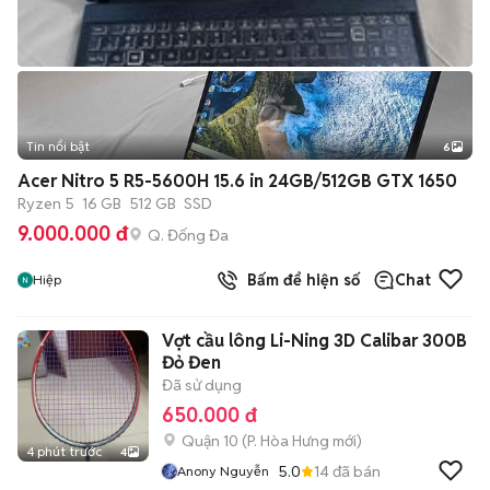
Tin nổi bật
6
+
2
Acer Nitro 5 R5-5600H 15.6 in 24GB/512GB GTX 1650
Ryzen 5
16 GB
512 GB
SSD
9.000.000 đ
Q. Đống Đa
Bấm để hiện số
Chat
Hiệp
Vợt cầu lông Li-Ning 3D Calibar 300B
Đỏ Đen
Đã sử dụng
650.000 đ
Quận 10
(
P. Hòa Hưng
mới)
4 phút trước
4
5.0
14
đã bán
Anony Nguyễn