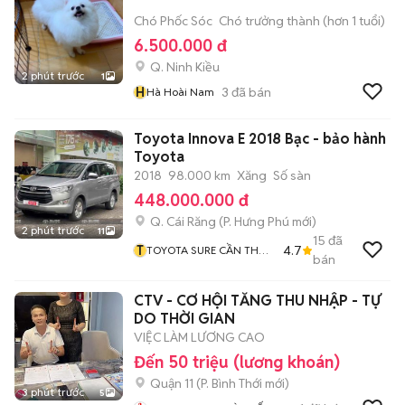
Chó Phốc Sóc
Chó trưởng thành (hơn 1 tuổi)
6.500.000 đ
Q. Ninh Kiều
2 phút trước
1
H
3
đã bán
Hà Hoài Nam
Toyota Innova E 2018 Bạc - bảo hành
Toyota
2018
98.000 km
Xăng
Số sàn
448.000.000 đ
Q. Cái Răng
(
P. Hưng Phú
mới)
2 phút trước
11
15
đã
T
4.7
TOYOTA SURE CẦN THƠ
bán
XE QUA SỬ DỤNG CHÍNH
HÃNG
CTV - CƠ HỘI TĂNG THU NHẬP - TỰ
DO THỜI GIAN
VIỆC LÀM LƯƠNG CAO
Đến 50 triệu (lương khoán)
Quận 11
(
P. Bình Thới
mới)
3 phút trước
5