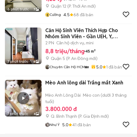
Quận 12
(
P. Thới An
mới)
6 phút trước
7
c
4.5
68
đã bán
Cường
Căn Hộ Sinh Viên Thích Hợp Cho
Nhóm Sinh Viên - Gần UEH, Y,
SGU,KHTN
2 PN
Căn hộ dịch vụ, mini
8,8 triệu/tháng
45 m²
Quận 5
(
P. An Đông
mới)
7 phút trước
8
5.0
1
đã bán
Chuyên Căn Hộ HCM🏡
Mèo Anh lông dài Trắng mắt Xanh
Mèo Anh Lông Dài
Mèo con (dưới 3 tháng
tuổi)
3.800.000 đ
7 phút trước
4
Q. Bình Thạnh
(
P. Gia Định
mới)
5.0
41
đã bán
Như Ý