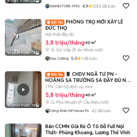
9 phút trước
2
4.9
1282
đã bán
GAMESTORE 1992
PHÒNG TRỌ MỚI XÂY LÊ
ĐỨC THỌ
Nội thất đầy đủ
3,8 triệu/tháng
30 m²
Q. Gò Vấp
(
P. An Nhơn
mới)
10 phút trước
7
5.0
1
đã bán
Duy Cường
🧧 CHDV NGÃ TƯ PN -
HOÀNG SA TRƯỜNG SA ĐẦY ĐỦ NỘI
THẤT SIÊU RỘNG RÃI
1 PN
Căn hộ dịch vụ, mini
5,8 triệu/tháng
40 m²
Q. Phú Nhuận
(
P. Cầu Kiệu
mới)
10 phút trước
12
42
đã bán
Công Khải HiFriendz Pn
Bán CCMN Giá Rẻ Ô Tô Đỗ Full Nội
Thất- Phùng Khoang, Lương Thế Vinh