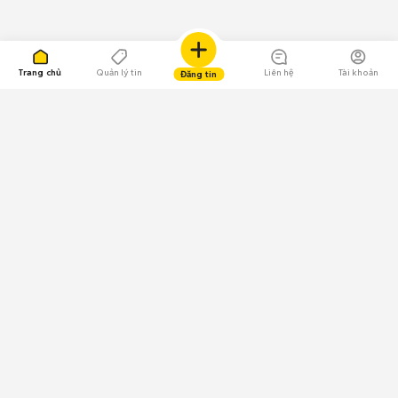
Trang chủ
Quản lý tin
Liên hệ
Tài khoản
Đăng tin
109.000 Bình chọn
Tải ứng dụng Chợ Tốt
Về Chợ Tốt
Quy chế sàn
Chính sách bảo mật
Giải quyết tranh chấp
CÔNG TY TNHH CHỢ TỐT - Người đại diện theo pháp luật:
Nguyễn Trọng Tấn; GPDKKD: 0312120782 do Sở KH & ĐT TP.HCM cấp ngày
11/01/2013;
GPMXH: 185/GP-BTTTT do Bộ Thông tin và Truyền thông
cấp ngày 09/07/2024 - Chịu trách nhiệm