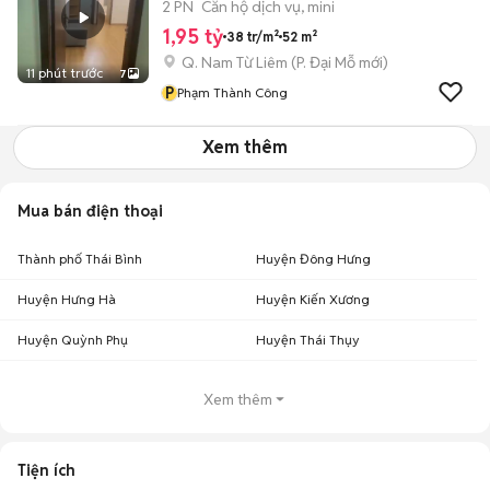
2 PN
Căn hộ dịch vụ, mini
1,95 tỷ
38 tr/m²
52 m²
Q. Nam Từ Liêm
(
P. Đại Mỗ
mới)
11 phút trước
7
P
Phạm Thành Công
Xem thêm
Mua bán điện thoại
Thành phố Thái Bình
Huyện Đông Hưng
Huyện Hưng Hà
Huyện Kiến Xương
Huyện Quỳnh Phụ
Huyện Thái Thụy
Xem thêm
Tiện ích