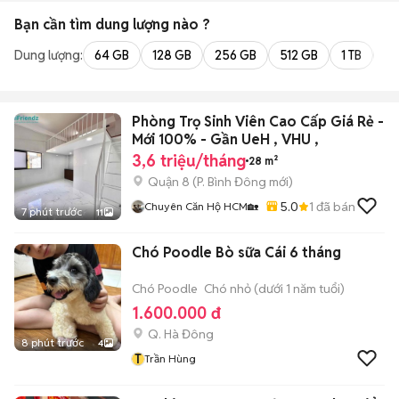
Bạn cần tìm
dung lượng
nào ?
Dung lượng:
64 GB
128 GB
256 GB
512 GB
1 TB
2 
Phòng Trọ Sinh Viên Cao Cấp Giá Rẻ -
Mới 100% - Gần UeH , VHU ,
3,6 triệu/tháng
28 m²
Quận 8
(
P. Bình Đông
mới)
5.0
1
đã bán
Chuyên Căn Hộ HCM🏡
7 phút trước
11
Chó Poodle Bò sữa Cái 6 tháng
Chó Poodle
Chó nhỏ (dưới 1 năm tuổi)
1.600.000 đ
Q. Hà Đông
8 phút trước
4
T
Trần Hùng