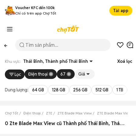
Voucher KFC đến 100k
Tải app
Chỉ có trên app Chợ Tốt
Khu vực:
Thái Bình, Thành phố Thái Bình
Xoá lọc
Điện thoại
67
Giá
Lọc
Dung lượng:
64 GB
128 GB
256 GB
512 GB
1 TB
2 
Chợ Tốt
Điện thoại
ZTE
ZTE Blade Max View
ZTE Blade Max View Th
0 Zte Blade Max View cũ Thành phố Thái Bình, Thái Bình đẹp