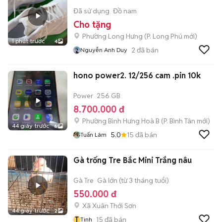
Đã sử dụng
Đồ nam
Cho tặng
Phường Long Hưng
(
P. Long Phú
mới)
1 phút trước
4
2
đã bán
Nguyễn Anh Duy
hono power2. 12/256 cam .pin 10k
Power
256 GB
8.700.000 đ
Phường Bình Hưng Hoà B
(
P. Bình Tân
mới)
44 giây trước
6
5.0
15
đã bán
Tuấn Lâm
Gà trống Tre Bắc Mini Trắng nâu
Gà Tre
Gà lớn (từ 3 tháng tuổi)
550.000 đ
Xã Xuân Thới Sơn
44 giây trước
2
T
15
đã bán
Tinh