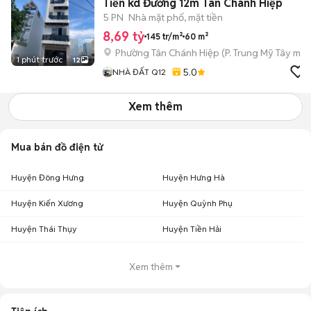
Tiền kd Đường 12m Tân Chánh Hiệp
5 PN
Nhà mặt phố, mặt tiền
8,69 tỷ
145 tr/m²
60 m²
Phường Tân Chánh Hiệp
(
P. Trung Mỹ Tây
mới
1 phút trước
12
5.0
NHÀ ĐẤT Q12
Xem thêm
Mua bán đồ điện tử
Huyện Đông Hưng
Huyện Hưng Hà
Huyện Kiến Xương
Huyện Quỳnh Phụ
Huyện Thái Thụy
Huyện Tiền Hải
Xem thêm