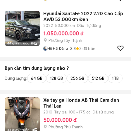
Hyundai SantaFe 2022 2.2D Cao Cấp
AWD 53.000km Đen
2022
53.000 km
Dầu
Tự động
1.050.000.000 đ
Phường Tây Thạnh
44 giây trước
19
3.3
3
đã bán
Hồ Hải Đăng
Bạn cần tìm
dung lượng
nào ?
Dung lượng:
64 GB
128 GB
256 GB
512 GB
1 TB
2 
Xe tay ga Honda AB Thái Cam đen
Thái Lan
2010
Tay ga
100 - 175 cc
Đã sử dụng
50.000.000 đ
Phường Phú Thạnh
44 giây trước
11