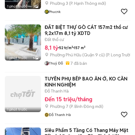
Phường 3
(
P. Hạnh Thông
mới)
1 phút trước
3
Phucnk
ĐẤT BIỆT THỰ GÒ CÁT 157m2 thổ cư
9,2x17m 8,1 tỷ XDTD
Đất thổ cư
8,1 tỷ
52 tr/m²
157 m²
Phường Phú Hữu (Quận 9 cũ)
(
P. Long Trường
1 phút trước
5
7
đã bán
Thuỷ Đỗ
TUYỂN PHỤ BẾP BAO ĂN Ở, KO CẦN
KINH NGHIỆM
Đỗ Thanh Hà
Đến 15 triệu/tháng
Phường 7
(
P. Bình Đông
mới)
1 phút trước
Đ
Đỗ Thanh Hà
Siêu Phẩm 5 Tầng Có Thang Máy Mặt