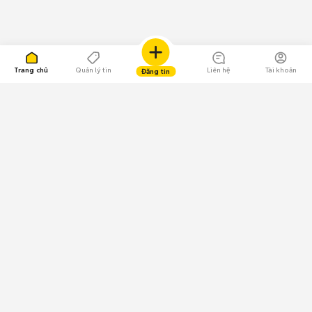
Trang chủ
Quản lý tin
Liên hệ
Tài khoản
Đăng tin
109.000 Bình chọn
Tải ứng dụng Chợ Tốt
Về Chợ Tốt
Quy chế sàn
Chính sách bảo mật
Giải quyết tranh chấp
CÔNG TY TNHH CHỢ TỐT - Người đại diện theo pháp luật:
Nguyễn Trọng Tấn; GPDKKD: 0312120782 do Sở KH & ĐT TP.HCM cấp ngày
11/01/2013;