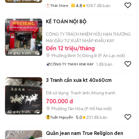
6
4.8
1087
đã bán
Thái Store
KẾ TOÁN NỘI BỘ
CÔNG TY TRÁCH NHIỆM HỮU HẠN THƯƠNG
MẠI ĐẦU TƯ XUẤT NHẬP KHẨU KAY
Đến 12 triệu/tháng
39 giây trước
1
Phường Bình Trị Đông B
(
P. An Lạc
mới)
1
đã bán
CÔNG TY TNHH XNK KAY
3 Tranh cẩn xưa kt 40x60cm
Đã sử dụng
Tranh ảnh, khung tranh
700.000 đ
Phường Tân Hòa
(
P. Hố Nai
mới)
42 giây trước
3
T
5.0
201
đã bán
Tuấn Nguyễn
Quần jean nam True Religion đen