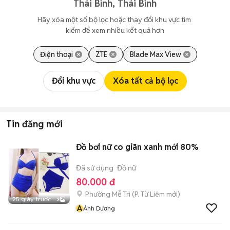
Thái Bình, Thái Bình
Hãy xóa một số bộ lọc hoặc thay đổi khu vực tìm 
kiếm để xem nhiều kết quả hơn
Điện thoại
ZTE
Blade Max View
Đổi khu vực
Xóa tất cả bộ lọc
Tin đăng mới
Đồ bơi nữ co giãn xanh mới 80%
Đã sử dụng
Đồ nữ
80.000 đ
Phường Mễ Trì
(
P. Từ Liêm
mới)
25 giây trước
3
Á
Ánh Dương