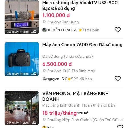
Micro không dây VinakTV USS-900
Bạc Đã sử dụng
1.100.000 đ
Phường Tân Hưng
4.1
71
đã bán
NGUYỄN CHINH
30 giây trước
6
Máy ảnh Canon 760D Đen Đã sử dụng
Đã sử dụng (chưa sửa chữa)
6.500.000 đ
Phường 13
(
P. Tân Bình
mới)
38 giây trước
6
5.0
595
đã bán
Nguyên
VĂN PHÒNG, MẶT BẰNG KINH
DOANH
Mặt bằng kinh doanh
Hoàn thiện cơ bản
18 triệu/tháng
120 m²
Phường Hiệp Bình Chánh (Quận Thủ Đức cũ)
39 giây trước
5
T
Trâm