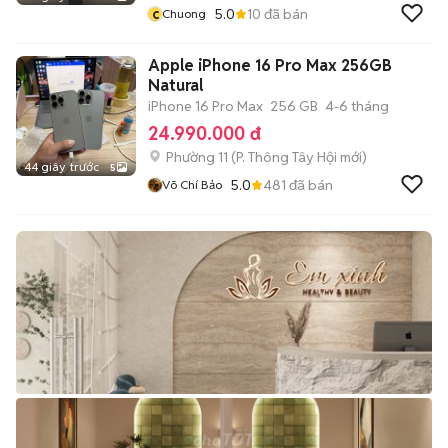
c
5.0
10
đã bán
Chuong
Apple iPhone 16 Pro Max 256GB
Natural
iPhone 16 Pro Max
256 GB
4-6 tháng
24.990.000 đ
Phường 11
(
P. Thông Tây Hội
mới)
44 giây trước
5
5.0
481
đã bán
Võ Chí Bảo