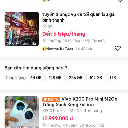
tuyển 2 phục vụ ca tối quán lẩu gà
bình thạnh
cỏ gà
Đến 5 triệu/tháng
Phường 25
(
P. Thạnh Mỹ Tây
mới)
39 giây trước
1
n
74
đã bán
Nguyen Ba Tuan
Bạn cần tìm
dung lượng
nào ?
Dung lượng:
64 GB
128 GB
256 GB
512 GB
1 TB
2 
Vivo X200 Pro Mini 512Gb
Trắng Xanh Keng Fullbox
X200 Pro mini
512 GB
4-6 tháng
12.999.000 đ
Phường 11
(
P. Bình Lợi Trung
mới)
39 giây trước