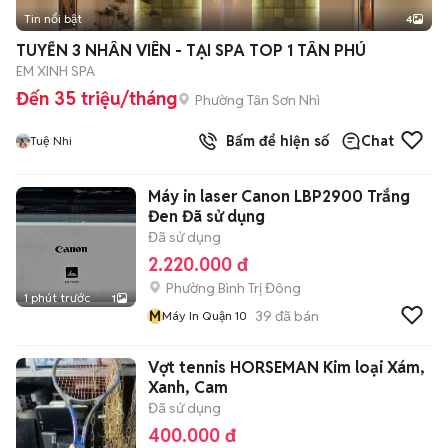
Tin nổi bật
4
TUYỂN 3 NHÂN VIÊN - TẠI SPA TOP 1 TÂN PHÚ
EM XINH SPA
Đến 35 triệu/tháng
Phường Tân Sơn Nhì
Bấm để hiện số
Chat
Tuệ Nhi
Máy in laser Canon LBP2900 Trắng
Đen Đã sử dụng
Đã sử dụng
2.220.000 đ
Phường Bình Trị Đông
1 phút trước
1
M
39
đã bán
Máy In Quận 10
Vợt tennis HORSEMAN Kim loại Xám,
Xanh, Cam
Đã sử dụng
400.000 đ