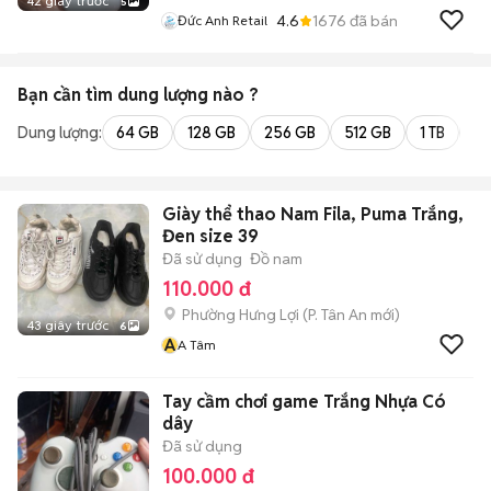
42 giây trước
5
4.6
1676
đã bán
Đức Anh Retail
Bạn cần tìm
dung lượng
nào ?
Dung lượng:
64 GB
128 GB
256 GB
512 GB
1 TB
2 
Giày thể thao Nam Fila, Puma Trắng,
Đen size 39
Đã sử dụng
Đồ nam
110.000 đ
Phường Hưng Lợi
(
P. Tân An
mới)
43 giây trước
6
A
A Tâm
Tay cầm chơi game Trắng Nhựa Có
dây
Đã sử dụng
100.000 đ