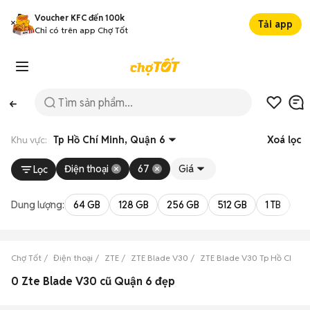
Voucher KFC đến 100k
Tải app
Chỉ có trên app Chợ Tốt
Khu vực:
Tp Hồ Chí Minh, Quận 6
Xoá lọc
Điện thoại
67
Giá
Lọc
Dung lượng:
64 GB
128 GB
256 GB
512 GB
1 TB
2 
Chợ Tốt
Điện thoại
ZTE
ZTE Blade V30
ZTE Blade V30 Tp Hồ Chí Mi
0 Zte Blade V30 cũ Quận 6 đẹp