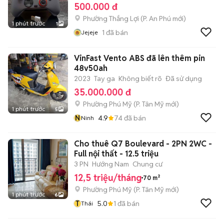
500.000 đ
Phường Thắng Lợi
(
P. An Phú
mới)
1 phút trước
1
1
đã bán
Jejeje
VinFast Vento ABS đã lên thêm pin
48v50ah
2023
Tay ga
Không biết rõ
Đã sử dụng
35.000.000 đ
Phường Phú Mỹ
(
P. Tân Mỹ
mới)
1 phút trước
5
N
4.9
74
đã bán
Ninh
Cho thuê Q7 Boulevard - 2PN 2WC -
Full nội thất - 12.5 triệu
3 PN
Hướng Nam
Chung cư
12,5 triệu/tháng
70 m²
Phường Phú Mỹ
(
P. Tân Mỹ
mới)
1 phút trước
6
T
5.0
1
đã bán
Thái