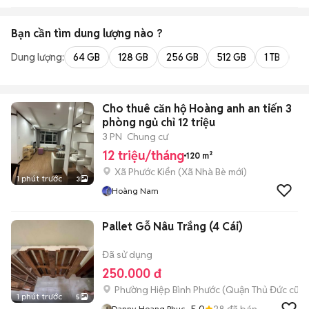
Bạn cần tìm
dung lượng
nào ?
Dung lượng:
64 GB
128 GB
256 GB
512 GB
1 TB
2 
Cho thuê căn hộ Hoàng anh an tiến 3
phòng ngủ chỉ 12 triệu
3 PN
Chung cư
12 triệu/tháng
120 m²
Xã Phước Kiển
(
Xã Nhà Bè
mới)
1 phút trước
3
Hoàng Nam
Pallet Gỗ Nâu Trắng (4 Cái)
Đã sử dụng
250.000 đ
Phường Hiệp Bình Phước (Quận Thủ Đức cũ)
1 phút trước
5
5.0
28
đã bán
Danny Hoang Phuc