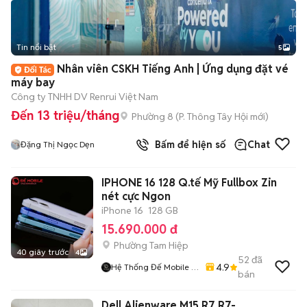
Tin nổi bật
5
Nhân viên CSKH Tiếng Anh | Ứng dụng đặt vé
máy bay
Công ty TNHH DV Renrui Việt Nam
Đến 13 triệu/tháng
Phường 8
(
P. Thông Tây Hội
mới)
Bấm để hiện số
Chat
Đặng Thị Ngọc Dẹn
IPHONE 16 128 Q.tế Mỹ Fullbox Zin
nét cực Ngon
iPhone 16
128 GB
15.690.000 đ
Phường Tam Hiệp
40 giây trước
4
52
đã
4.9
Hệ Thống Đế Mobile -
bán
Demobile.vn
Dell Alienware M15 R7 R7-