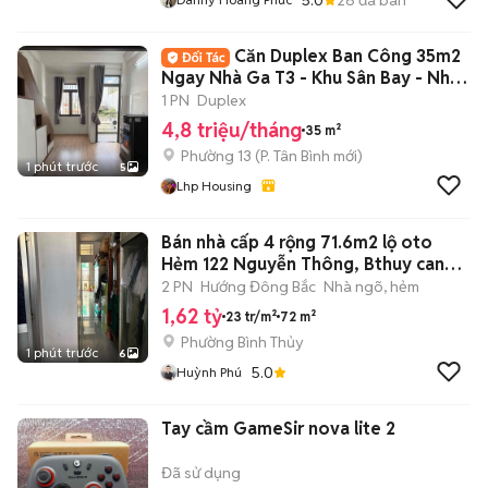
Căn Duplex Ban Công 35m2
Ngay Nhà Ga T3 - Khu Sân Bay - Nhất
Chi Mai
1 PN
Duplex
4,8 triệu/tháng
35 m²
Phường 13
(
P. Tân Bình
mới)
1 phút trước
5
Lhp Housing
Bán nhà cấp 4 rộng 71.6m2 lộ oto
Hẻm 122 Nguyễn Thông, Bthuy can
tho
2 PN
Hướng Đông Bắc
Nhà ngõ, hẻm
1,62 tỷ
23 tr/m²
72 m²
Phường Bình Thủy
1 phút trước
6
5.0
Huỳnh Phú
Tay cầm GameSir nova lite 2
Đã sử dụng