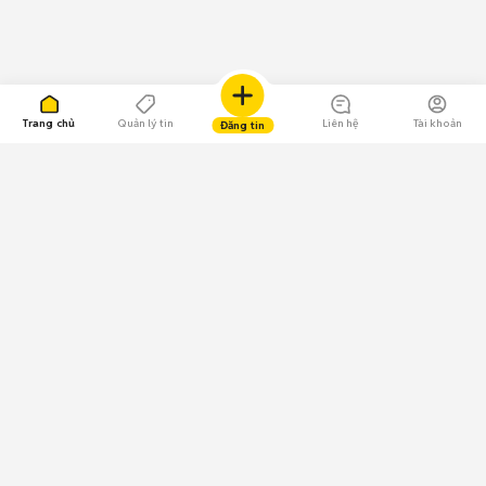
Trang chủ
Quản lý tin
Liên hệ
Tài khoản
Đăng tin
109.000 Bình chọn
Tải ứng dụng Chợ Tốt
Về Chợ Tốt
Quy chế sàn
Chính sách bảo mật
Giải quyết tranh chấp
CÔNG TY TNHH CHỢ TỐT - Người đại diện theo pháp luật:
Nguyễn Trọng Tấn; GPDKKD: 0312120782 do Sở KH & ĐT TP.HCM cấp ngày
11/01/2013;