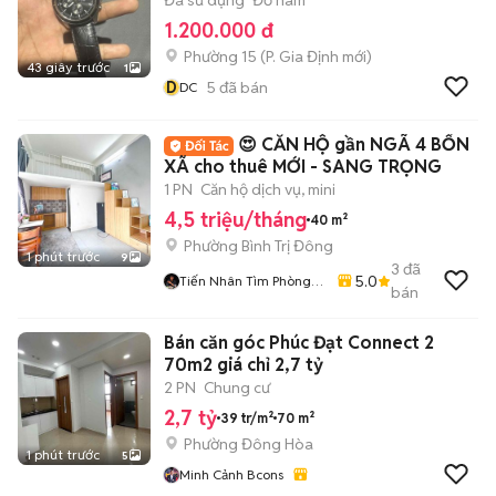
Đã sử dụng
Đồ nam
1.200.000 đ
Phường 15
(
P. Gia Định
mới)
43 giây trước
1
D
5
đã bán
DC
😍 CĂN HỘ gần NGÃ 4 BỐN
XÃ cho thuê MỚI - SANG TRỌNG
1 PN
Căn hộ dịch vụ, mini
4,5 triệu/tháng
40 m²
Phường Bình Trị Đông
1 phút trước
9
3
đã
5.0
Tiến Nhân Tìm Phòng
bán
Miễn Phí
Bán căn góc Phúc Đạt Connect 2
70m2 giá chỉ 2,7 tỷ
2 PN
Chung cư
2,7 tỷ
39 tr/m²
70 m²
Phường Đông Hòa
1 phút trước
5
Minh Cảnh Bcons