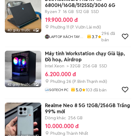
6800H/16GB/512SSD/3060 6G
Ryzen 7
16 GB
512 GB
SSD
19.900.000 đ
Phường 11
(
P. Vườn Lài
mới)
40 giây trước
6
296
đã
3.7
LAPTOP XÁCH TAY
bán
MỸ 71
Máy tính Workstation chạy Giả lập,
Đồ hoạ, Airdrop
Intel Xeon
> 32GB
256 GB
SSD
6.200.000 đ
Phường 26
(
P. Bình Thạnh
mới)
42 giây trước
3
5.0
103
đã bán
SGTECH PC
Realme Neo 8 5G 12GB/256GB Trắng
99% mới
Dòng khác
256 GB
10.000.000 đ
Phường Thành Nhất