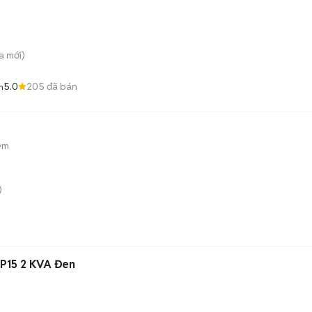
a
mới)
5.0
205
đã bán
òn
ẻm
)
AP15 2 KVA Đen