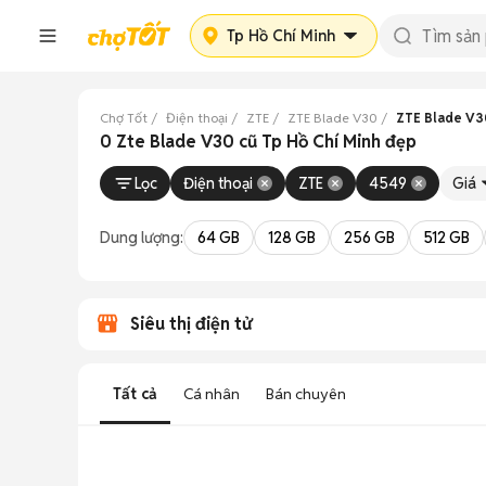
Tp Hồ Chí Minh
Chợ Tốt
Điện thoại
ZTE
ZTE Blade V30
ZTE Blade V30
0 Zte Blade V30 cũ Tp Hồ Chí Minh đẹp
Lọc
Điện thoại
ZTE
4549
Giá
Dung lượng:
64 GB
128 GB
256 GB
512 GB
Siêu thị điện tử
Tất cả
Cá nhân
Bán chuyên