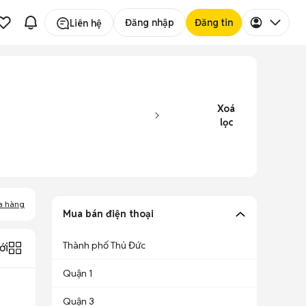
Đăng nhập
Đăng tin
Liên hệ
Xoá
lọc
a hàng
Mua bán điện thoại
Thành phố Thủ Đức
ới
Quận 1
Quận 3