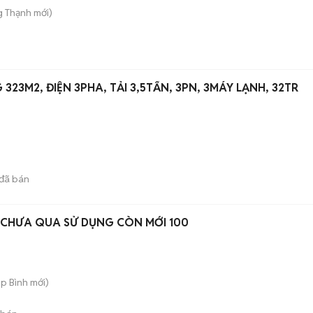
g Thạnh
mới)
23M2, ĐIỆN 3PHA, TẢI 3,5TẤN, 3PN, 3MÁY LẠNH, 32TR
)
đã bán
 CHƯA QUA SỬ DỤNG CÒN MỚI 100
ệp Bình
mới)