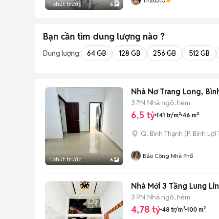
Thảo
1 phút trước
6
Bạn cần tìm
dung lượng
nào ?
Dung lượng:
64 GB
128 GB
256 GB
512 GB
Nhà Nơ Trang Long, Bìn
3 PN
Nhà ngõ, hẻm
6,5 tỷ
141 tr/m²
46 m²
Q. Bình Thạnh
(
P. Bình Lợi
Bảo Công Nhà Phố
1 phút trước
6
Nhà Mới 3 Tầng Lung Lin
3 PN
Nhà ngõ, hẻm
4,78 tỷ
48 tr/m²
100 m²