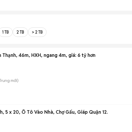
1 TB
2 TB
> 2 TB
h Thạnh, 46m, HXH, ngang 4m, giá: 6 tỷ hơn
 Trung
mới)
h, 5 x 20, Ô Tô Vào Nhà, Chợ Gấu, Giáp Quận 12.