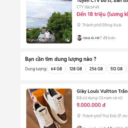
Tuyển CTV bỏ sĩ, bán số
CTY đại phát
Đến 18 triệu (lương 
Thành phố Đồng Xoài
7
đã bán
Nhã Ái HR
1 phút trước
1
Bạn cần tìm
dung lượng
nào ?
Dung lượng:
64 GB
128 GB
256 GB
512 GB
Giày Louis Vuitton Trắn
Đã sử dụng
Cả nam và nữ
9.000.000 đ
Thành phố Thủ Đức
(
P. A