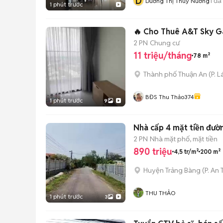
D
1
đã
Dương Thị Thúy Nương
1 phút trước
🔥 Cho Thuê A&T Sky Ga
2 PN
Chung cư
11 triệu/tháng
78 m²
Thành phố Thuận An
(
P. L
BĐS Thu Thảo374
1 phút trước
9
Nhà cấp 4 mặt tiền đườ
2 PN
Nhà mặt phố, mặt tiền
890 triệu
4,5 tr/m²
200 m²
Huyện Trảng Bàng
(
P. An 
THU THẢO
1 phút trước
3