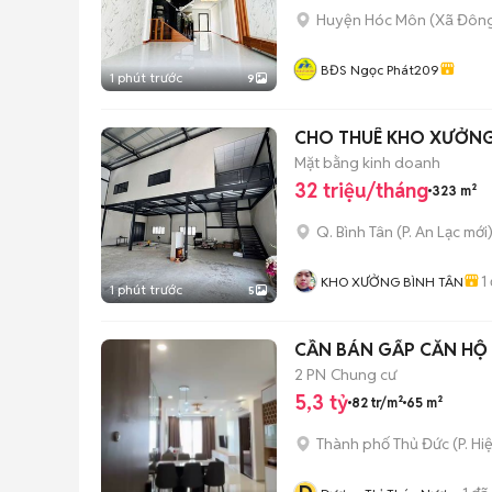
Huyện Hóc Môn
(
Xã Đôn
BĐS Ngọc Phát209
1 phút trước
9
CHO THUÊ KHO XƯỞNG 3
Mặt bằng kinh doanh
32 triệu/tháng
323 m²
Q. Bình Tân
(
P. An Lạc
mới
1
KHO XƯỞNG BÌNH TÂN
1 phút trước
5
CẦN BÁN GẤP CĂN HỘ
2 PN
Chung cư
5,3 tỷ
82 tr/m²
65 m²
Thành phố Thủ Đức
(
P. Hi