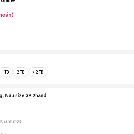
 online
khoán)
1 TB
2 TB
> 2 TB
g, Nâu size 39 2hand
n Khánh
mới)