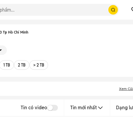
 Tp Hồ Chí Minh
1 TB
2 TB
> 2 TB
Xem Cử
Tin có video
Tin mới nhất
Dạng lư