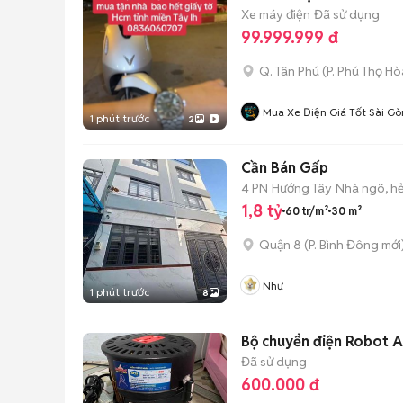
Xe máy điện
Đã sử dụng
99.999.999 đ
Q. Tân Phú
(
P. Phú Thọ Hò
Mua Xe Điện Giá Tốt Sài G
1 phút trước
2
Cần Bán Gấp
4 PN
Hướng Tây
Nhà ngõ, h
1,8 tỷ
60 tr/m²
30 m²
Quận 8
(
P. Bình Đông
mới
Như
1 phút trước
8
Bộ chuyển điện Robot 
Đã sử dụng
600.000 đ