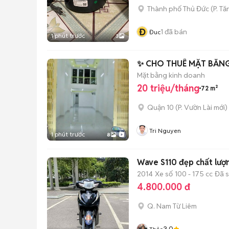
Thành phố Thủ Đức
(
P. T
Đ
1
đã bán
Đuc
1 phút trước
3
✨ CHO THUÊ MẶT BẰN
Mặt bằng kinh doanh
20 triệu/tháng
72 m²
Quận 10
(
P. Vườn Lài
mới)
Tri Nguyen
1 phút trước
8
Wave S110 đẹp chất lượ
2014
Xe số
100 - 175 cc
Đã 
4.800.000 đ
Q. Nam Từ Liêm
3.0