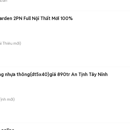
 bán
rden 2PN Full Nội Thất Mới 100%
ái Thiêu
mới)
ng nhựa thông(dt5x40)giá 890tr An Tịnh Tây Ninh
Tịnh
mới)