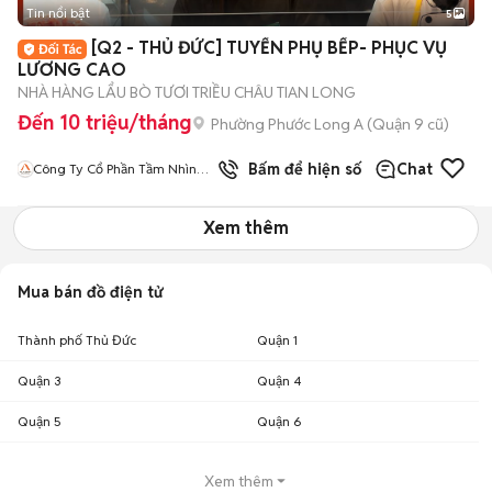
Tin nổi bật
5
[Q2 - THỦ ĐỨC] TUYỂN PHỤ BẾP- PHỤC VỤ
LƯƠNG CAO
NHÀ HÀNG LẨU BÒ TƯƠI TRIỀU CHÂU TIAN LONG
Đến 10 triệu/tháng
Phường Phước Long A (Quận 9 cũ)
Bấm để hiện số
Chat
Công Ty Cổ Phần Tầm Nhìn
Quốc Tế Aladdin
Xem thêm
Mua bán đồ điện tử
Thành phố Thủ Đức
Quận 1
Quận 3
Quận 4
Quận 5
Quận 6
Xem thêm