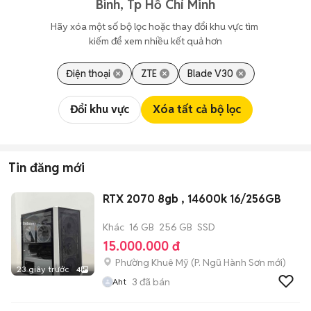
Bình, Tp Hồ Chí Minh
Hãy xóa một số bộ lọc hoặc thay đổi khu vực tìm 
kiếm để xem nhiều kết quả hơn
Điện thoại
ZTE
Blade V30
Đổi khu vực
Xóa tất cả bộ lọc
Tin đăng mới
RTX 2070 8gb , 14600k 16/256GB
Khác
16 GB
256 GB
SSD
15.000.000 đ
Phường Khuê Mỹ
(
P. Ngũ Hành Sơn
mới)
23 giây trước
4
3
đã bán
Aht