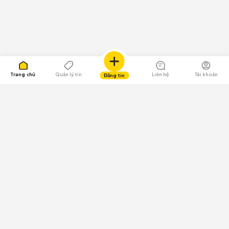
Trang chủ
Quản lý tin
Liên hệ
Tài khoản
Đăng tin
109.000 Bình chọn
Tải ứng dụng Chợ Tốt
Về Chợ Tốt
Quy chế sàn
Chính sách bảo mật
Giải quyết tranh chấp
CÔNG TY TNHH CHỢ TỐT - Người đại diện theo pháp luật: