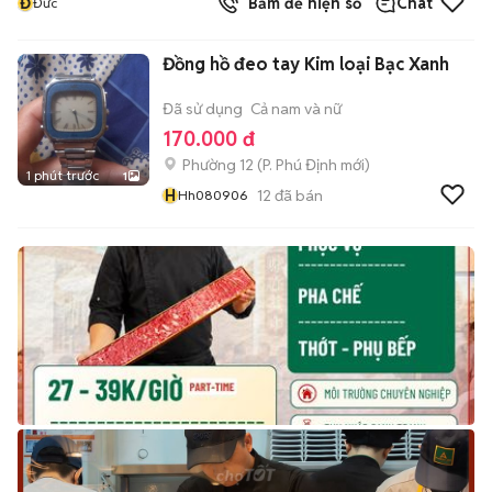
Đ
Bấm để hiện số
Chat
Đức
Đồng hồ đeo tay Kim loại Bạc Xanh
Đã sử dụng
Cả nam và nữ
170.000 đ
Phường 12
(
P. Phú Định
mới)
1 phút trước
1
H
12
đã bán
Hh080906