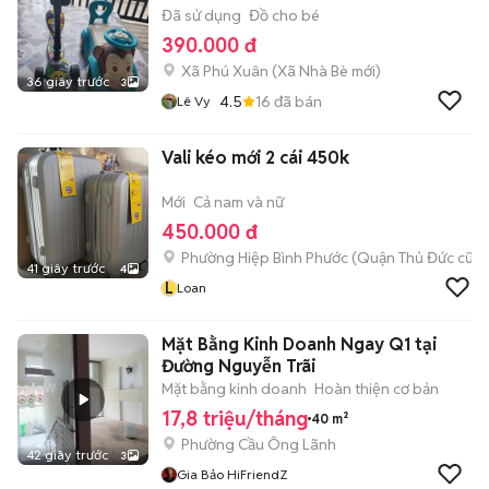
Đã sử dụng
Đồ cho bé
390.000 đ
Xã Phú Xuân
(
Xã Nhà Bè
mới)
36 giây trước
3
4.5
16
đã bán
Lê Vy
Vali kéo mới 2 cái 450k
Mới
Cả nam và nữ
450.000 đ
Phường Hiệp Bình Phước (Quận Thủ Đức cũ)
41 giây trước
4
L
Loan
Mặt Bằng Kinh Doanh Ngay Q1 tại
Đường Nguyễn Trãi
Mặt bằng kinh doanh
Hoàn thiện cơ bản
17,8 triệu/tháng
40 m²
Phường Cầu Ông Lãnh
42 giây trước
3
Gia Bảo HiFriendZ