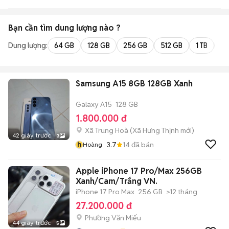
Bạn cần tìm
dung lượng
nào ?
Dung lượng:
64 GB
128 GB
256 GB
512 GB
1 TB
2 
Samsung A15 8GB 128GB Xanh
Galaxy A15
128 GB
1.800.000 đ
Xã Trung Hoà
(
Xã Hưng Thịnh
mới)
42 giây trước
3
h
3.7
14
đã bán
Hoàng
Apple iPhone 17 Pro/Max 256GB
Xanh/Cam/Trắng VN.
iPhone 17 Pro Max
256 GB
>12 tháng
27.200.000 đ
Phường Văn Miếu
44 giây trước
5