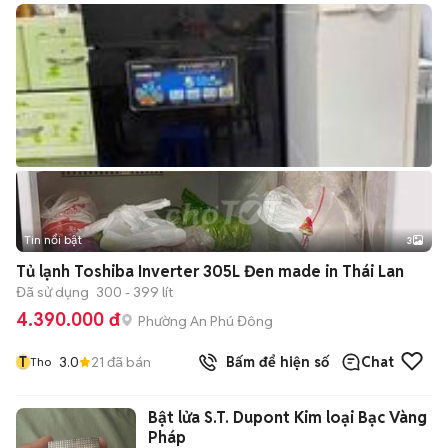
Tin nổi bật
3
Tủ lạnh Toshiba Inverter 305L Đen made in Thái Lan
Đã sử dụng
300 - 399 lít
4.390.000 đ
Phường An Phú Đông
T
3.0
21
đã bán
Bấm để hiện số
Chat
Tho
Bật lửa S.T. Dupont Kim loại Bạc Vàng
Pháp