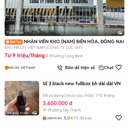
Tin nổi bật
1
NHÂN VIÊN KHO (NAM) BIÊN HÒA, ĐỒNG NAI
KHO MR.DIY VIỆT NAM (CÔNG TY CÚC TÂY)
Từ 9 triệu/tháng
Phường Long Bình
Bấm để hiện số
Chat
MR DIY VIETNAM
SE 3 black new fullbox bh dài dài VN
Đã sử dụng (chưa sửa chữa)
7-12 tháng
3.600.000 đ
Phường Tây Thạnh
34 giây trước
4
5.0
70
đã bán
Johntran