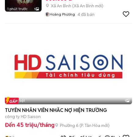
Xã An Bình
(
Xã An Bình
mới)
1 phút trước
1
4
đã bán
Hoàng Phương
Tin nổi bật
1
TUYỂN NHÂN VIÊN NHẮC NỢ HIỆN TRƯỜNG
công ty HD Saison
Đến 45 triệu/tháng
Phường 6
(
P. Tân Hòa
mới)