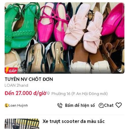
Tin nổi bật
1
TUYỂN NV CHỐT ĐƠN
LOAN 2hand
Đến 27.000 đ/giờ
Phường 16
(
P. An Hội Đông
mới)
L
Bấm để hiện số
Chat
Loan Huỳnh
Xe trượt scooter đa màu sắc