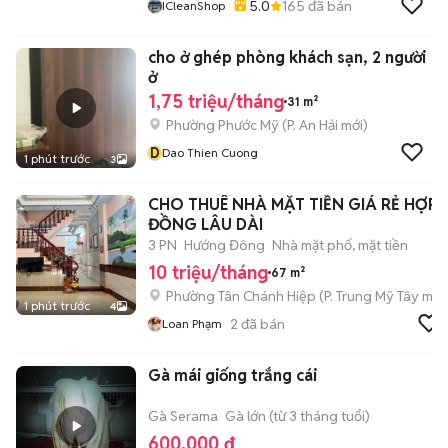
5.0
165
đã bán
ICleanShop
cho ở ghép phòng khách sạn, 2 người
ở
1,75 triệu/tháng
31 m²
Phường Phước Mỹ
(
P. An Hải
mới)
D
Dao Thien Cuong
1 phút trước
3
CHO THUÊ NHÀ MẶT TIỀN GIÁ RẺ HỢP
ĐỒNG LÂU DÀI
3 PN
Hướng Đông
Nhà mặt phố, mặt tiền
10 triệu/tháng
67 m²
Phường Tân Chánh Hiệp
(
P. Trung Mỹ Tây
mới
1 phút trước
4
2
đã bán
Loan Phạm
Gà mái giống trắng cái
Gà Serama
Gà lớn (từ 3 tháng tuổi)
600.000 đ