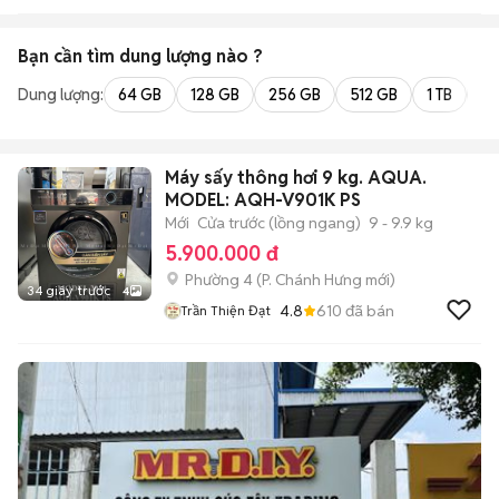
Bạn cần tìm
dung lượng
nào ?
Dung lượng:
64 GB
128 GB
256 GB
512 GB
1 TB
2 
Máy sấy thông hơi 9 kg. AQUA.
MODEL: AQH-V901K PS
Mới
Cửa trước (lồng ngang)
9 - 9.9 kg
5.900.000 đ
Phường 4
(
P. Chánh Hưng
mới)
34 giây trước
4
4.8
610
đã bán
Trần Thiện Đạt