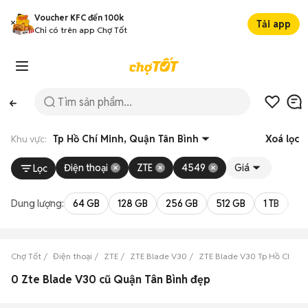
Voucher KFC đến 100k
Tải app
Chỉ có trên app Chợ Tốt
Khu vực:
Tp Hồ Chí Minh, Quận Tân Bình
Xoá lọc
Điện thoại
ZTE
4549
Giá
Lọc
Dung lượng:
64 GB
128 GB
256 GB
512 GB
1 TB
2 
Chợ Tốt
Điện thoại
ZTE
ZTE Blade V30
ZTE Blade V30 Tp Hồ Chí Mi
0 Zte Blade V30 cũ Quận Tân Bình đẹp