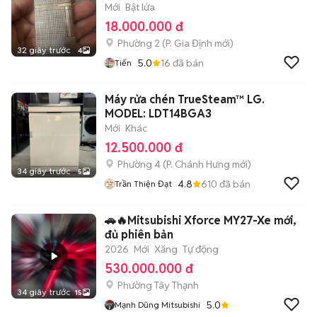
Mới
Bật lửa
18.000.000 đ
Phường 2
(
P. Gia Định
mới)
32 giây trước
4
5.0
16
đã bán
Tiến
Máy rửa chén TrueSteam™ LG.
MODEL: LDT14BGA3
Mới
Khác
12.500.000 đ
Phường 4
(
P. Chánh Hưng
mới)
34 giây trước
5
4.8
610
đã bán
Trần Thiện Đạt
🚗🔥Mitsubishi Xforce MY27-Xe mới,
đủ phiên bản
2026
Mới
Xăng
Tự động
530.000.000 đ
Phường Tây Thạnh
34 giây trước
15
5.0
Mạnh Dũng Mitsubishi