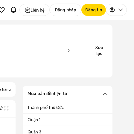
Đăng nhập
Đăng tin
Liên hệ
Xoá
lọc
a hàng
Mua bán đồ điện tử
Thành phố Thủ Đức
ới
Quận 1
Quận 3