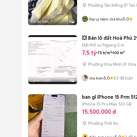
Phường Tân Kiểng
(
P. Tân
5.0
Đại Lý Nệm Giá Kho
Tin ưu tiên
5
💥 Bán lô đất Hoà Phú 2
Đất thổ cư
Ngang 5 m
7,5 tỷ
75 tr/m²
100 m²
Phường Hòa Minh
(
P. Hòa
5.0
62
đã bán
Gia Kiên
1 phút trước
4
iPhone 15 Pro Max
512 GB
15.500.000 đ
Phường Thới An
5.0
3
đã b