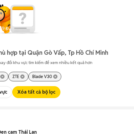
hù hợp tại Quận Gò Vấp, Tp Hồ Chí Minh
hay đổi khu vực tìm kiếm để xem nhiều kết quả hơn
ZTE
Blade V30
 vực
Xóa tất cả bộ lọc
Đen cam Thái Lan