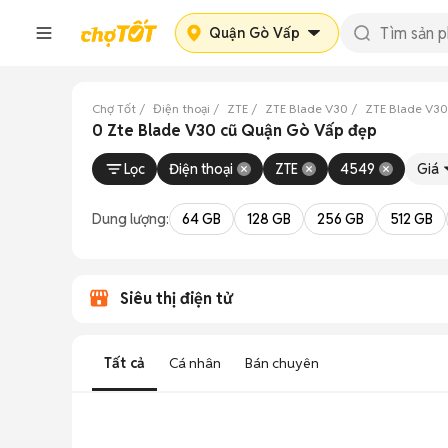
Quận Gò Vấp
Chợ Tốt
Điện thoại
ZTE
ZTE Blade V30
ZTE Blade V30
0 Zte Blade V30 cũ Quận Gò Vấp đẹp
Lọc
Điện thoại
ZTE
4549
Giá
Dung lượng:
64 GB
128 GB
256 GB
512 GB
Siêu thị điện tử
Tất cả
Cá nhân
Bán chuyên