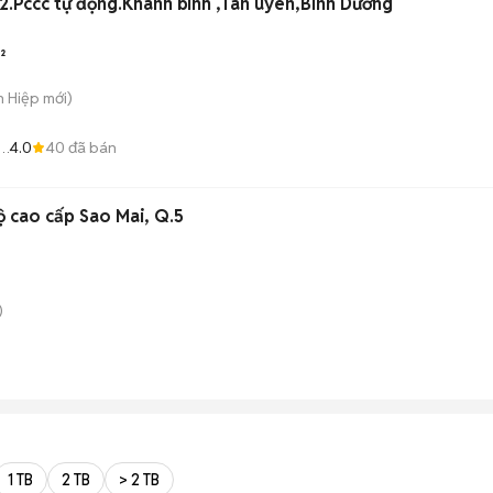
Pccc tự động.Khánh bình ,Tân uyên,Bình Dương
²
n Hiệp
mới)
4.0
40
đã bán
AM
ộ cao cấp Sao Mai, Q.5
)
1 TB
2 TB
> 2 TB