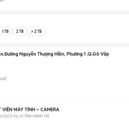
1 TB
2 TB
> 2 TB
ăn.Đường Nguyễn Thượng Hiền, Phường 1 .Q.Gò Vấp
mới)
 VIÊN MÁY TÍNH – CAMERA
DỊCH VỤ VI TÍNH MINH TRÍ