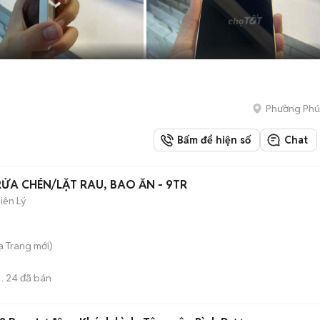
Phường Phú
Bấm để hiện số
Chat
RỬA CHÉN/LẶT RAU, BAO ĂN - 9TR
iên Lý
a Trang
mới)
24
đã bán
M