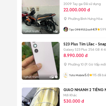
2009
Tay ga
Đã sử dụng
22.000.000 đ
Phường Bình Hưng Hòa
4.9
59
Tạo O989552oo9
1 phút trước
6
S23 Plus Tím Lilac - Sn
Galaxy S23 Plus
256 GB
4-6
8.990.000 đ
Phường 10
(
P. Gò Vấp
mới
5.0
115
đã b
Toto Mobile
1 phút trước
6
Mới
Khác
530.000 đ