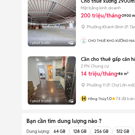
Cho thuê xưởng 2900m2.
Mặt bằng kinh doanh
200 triệu/tháng
2900 m
Phường Khánh Bình
(
P. Tâ
CHO THUÊ KHO XƯỞNG N
1 phút trước
4
BỘ
Cần cho thuê gấp căn h
2 PN
Chung cư
14 triệu/tháng
86 m²
Phường 11
(
P. Chợ Lớn
mới
H
1.0
74
đã bán
Hồng Thúy
1 phút trước
3
Bạn cần tìm
dung lượng
nào ?
Dung lượng:
64 GB
128 GB
256 GB
512 GB