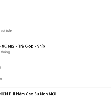
9
đã bán
ap 8Gen2 - Trả Góp - Ship
 tháng
)
án
GIAO NHANH 2 TIẾNG MIỄN PHÍ Nệm Cao Su Non MỚI