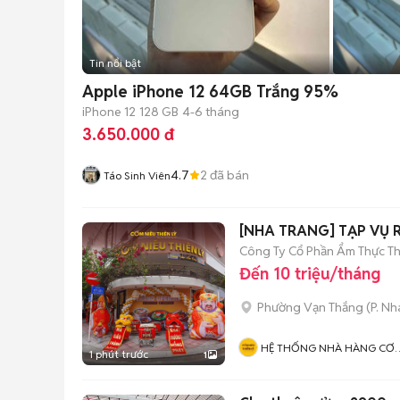
Tin nổi bật
Apple iPhone 12 64GB Trắng 95%
iPhone 12
128 GB
4-6 tháng
3.650.000 đ
4.7
2
đã bán
Táo Sinh Viên
[NHA TRANG] TẠP VỤ 
Công Ty Cổ Phần Ẩm Thực Th
Đến 10 triệu/tháng
Phường Vạn Thắng
(
P. Nh
HỆ THỐNG NHÀ HÀNG CƠ
1 phút trước
1
NIÊU THIÊN LÝ