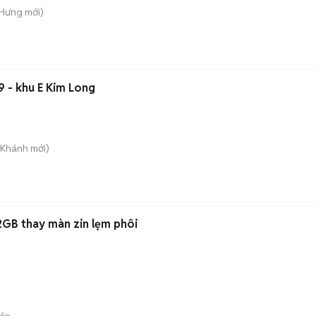
 Hưng
mới)
9 - khu E Kim Long
 Khánh
mới)
ban gl iPhone 15 Prm 512GB thay màn zin lẹm phôi
án