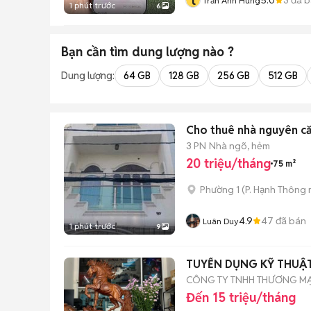
t
Trần Anh Hùng
1 phút trước
6
Bạn cần tìm
dung lượng
nào ?
Dung lượng:
64 GB
128 GB
256 GB
512 GB
Cho thuê nhà nguyên c
3 PN
Nhà ngõ, hẻm
20 triệu/tháng
75 m²
Phường 1
(
P. Hạnh Thông
4.9
47
đã bán
Luân Duy
1 phút trước
9
TUYỂN DỤNG KỸ THUẬT
CÔNG TY TNHH THƯƠNG MẠI 
Đến 15 triệu/tháng