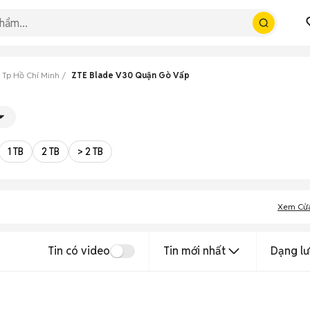
 Tp Hồ Chí Minh
ZTE Blade V30 Quận Gò Vấp
1 TB
2 TB
> 2 TB
Xem Cử
Tin có video
Tin mới nhất
Dạng lư