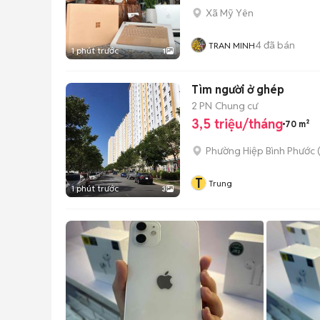
Xã Mỹ Yên
4
đã bán
TRAN MINH
1 phút trước
1
Tìm người ở ghép
2 PN
Chung cư
3,5 triệu/tháng
70 m²
Phường Hiệp Bình Phước 
T
Trung
1 phút trước
3