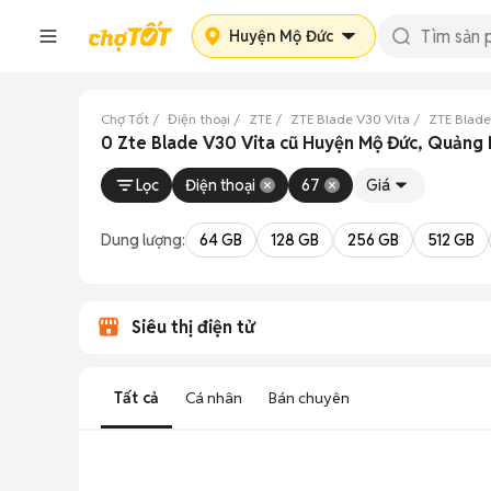
Huyện Mộ Đức
Chợ Tốt
Điện thoại
ZTE
ZTE Blade V30 Vita
ZTE Blade
0 Zte Blade V30 Vita cũ Huyện Mộ Đức, Quảng
Lọc
Điện thoại
67
Giá
Dung lượng:
64 GB
128 GB
256 GB
512 GB
Siêu thị điện tử
Tất cả
Cá nhân
Bán chuyên