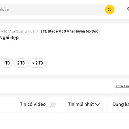
 V30 Vita Quảng Ngãi
ZTE Blade V30 Vita Huyện Mộ Đức
 Ngãi đẹp
1 TB
2 TB
> 2 TB
Xem Cử
Tin có video
Tin mới nhất
Dạng lư