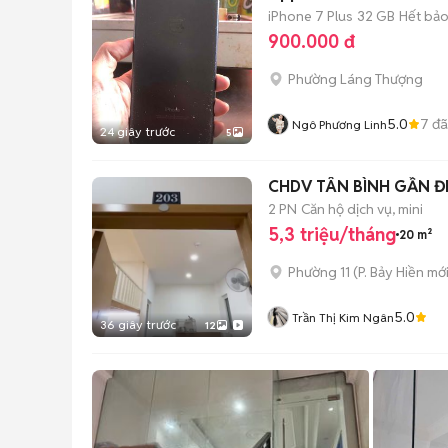
iPhone 7 Plus
32 GB
Hết bả
900.000 đ
Phường Láng Thượng
5.0
7
đã
Ngô Phương Linh
24 giây trước
5
CHDV TÂN BÌNH GẦN ĐH
2 PN
Căn hộ dịch vụ, mini
5,3 triệu/tháng
20 m²
Phường 11
(
P. Bảy Hiền
mới
5.0
Trần Thị Kim Ngân
36 giây trước
12