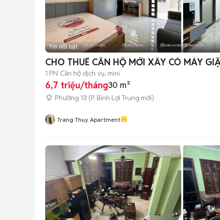
Tin nổi bật
CHO THUÊ CĂN HỘ MỚI XÂY CÓ MÁY GI
1 PN
Căn hộ dịch vụ, mini
6,7 triệu/tháng
30 m²
Phường 13
(
P. Bình Lợi Trung
mới)
Trang Thuy Apartment