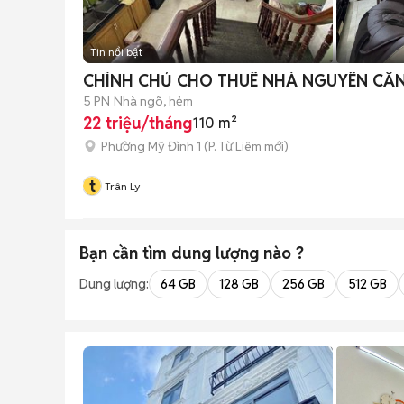
Tin nổi bật
CHÍNH CHỦ CHO THUÊ NHÀ NGUYÊN CĂN 
5 PN
Nhà ngõ, hẻm
22 triệu/tháng
110 m²
Phường Mỹ Đình 1
(
P. Từ Liêm
mới)
t
Trân Ly
Bạn cần tìm
dung lượng
nào ?
Dung lượng:
64 GB
128 GB
256 GB
512 GB