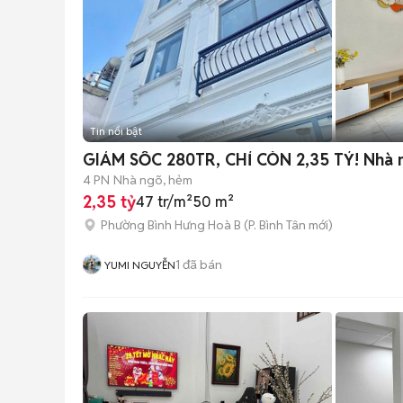
Tin nổi bật
GIẢM SỐC 280TR, CHỈ CÒN 2,35 TỶ! Nhà m
4 PN
Nhà ngõ, hẻm
2,35 tỷ
47 tr/m²
50 m²
Phường Bình Hưng Hoà B
(
P. Bình Tân
mới)
1
đã bán
YUMI NGUYỄN