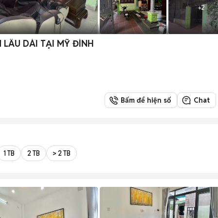
+
2
LÂU DÀI TẠI MỸ ĐÌNH
Bấm để hiện số
Chat
1 TB
2 TB
> 2 TB