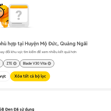
phù hợp tại Huyện Mộ Đức, Quảng Ngãi
hay đổi khu vực tìm kiếm để xem nhiều kết quả hơn
ZTE
Blade V30 Vita
 vực
Xóa tất cả bộ lọc
GB Đen Đã sử dụng