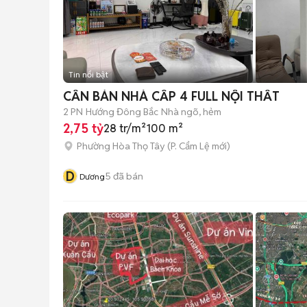
Tin nổi bật
CẦN BÁN NHÀ CẤP 4 FULL NỘI THẤT
2 PN
Hướng Đông Bắc
Nhà ngõ, hẻm
2,75 tỷ
28 tr/m²
100 m²
Phường Hòa Thọ Tây
(
P. Cẩm Lệ
mới)
D
5
đã bán
Dương