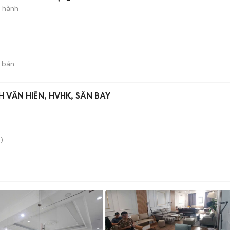
o hành
 bán
 VĂN HIẾN, HVHK, SÂN BAY
)