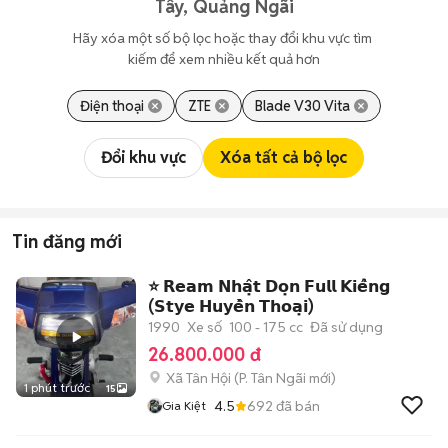
Tây, Quảng Ngãi
Hãy xóa một số bộ lọc hoặc thay đổi khu vực tìm 
kiếm để xem nhiều kết quả hơn
Điện thoại
ZTE
Blade V30 Vita
Đổi khu vực
Xóa tất cả bộ lọc
Tin đăng mới
⭐️ 𝗥𝗲𝗮𝗺 𝗡𝗵𝗮̣̂𝘁 𝗗𝗼̣𝗻 𝗙𝘂𝗹𝗹 𝗞𝗶𝗲̂̉𝗻𝗴
(𝗦𝘁𝘆𝗲 𝗛𝘂𝘆𝗲̂̀𝗻 𝗧𝗵𝗼𝗮̣𝗶)
1990
Xe số
100 - 175 cc
Đã sử dụng
26.800.000 đ
Xã Tân Hội
(
P. Tân Ngãi
mới)
1 phút trước
15
4.5
692
đã bán
Gia Kiệt