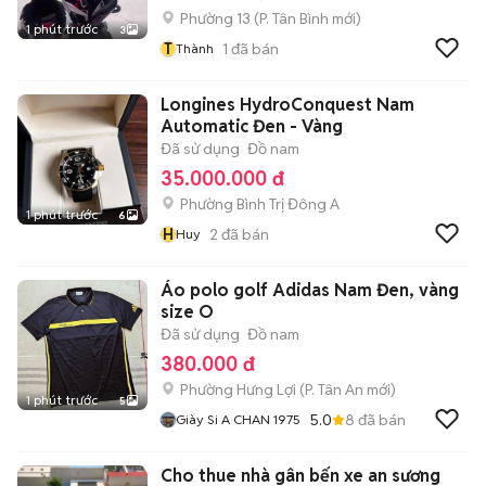
Phường 13
(
P. Tân Bình
mới)
1 phút trước
3
T
1
đã bán
Thành
Longines HydroConquest Nam
Automatic Đen - Vàng
Đã sử dụng
Đồ nam
35.000.000 đ
Phường Bình Trị Đông A
1 phút trước
6
H
2
đã bán
Huy
Áo polo golf Adidas Nam Đen, vàng
size O
Đã sử dụng
Đồ nam
380.000 đ
Phường Hưng Lợi
(
P. Tân An
mới)
1 phút trước
5
5.0
8
đã bán
Giày Si A CHAN 1975
Cho thue nhà gân bến xe an sương