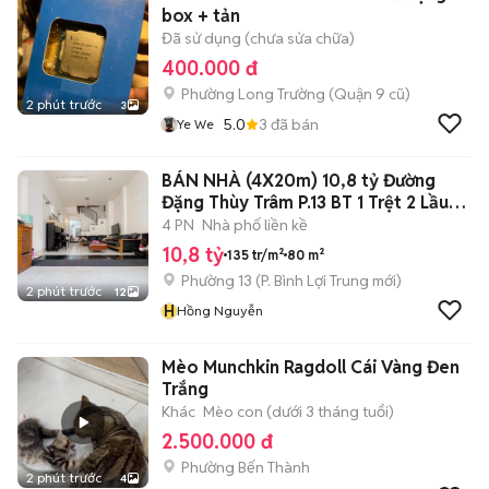
box + tản
Đã sử dụng (chưa sửa chữa)
400.000 đ
Phường Long Trường (Quận 9 cũ)
2 phút trước
3
5.0
3
đã bán
Ye We
BÁN NHÀ (4X20m) 10,8 tỷ Đường
Đặng Thùy Trâm P.13 BT 1 Trệt 2 Lầu
ST
4 PN
Nhà phố liền kề
10,8 tỷ
135 tr/m²
80 m²
Phường 13
(
P. Bình Lợi Trung
mới)
2 phút trước
12
H
Hồng Nguyễn
Mèo Munchkin Ragdoll Cái Vàng Đen
Trắng
Khác
Mèo con (dưới 3 tháng tuổi)
2.500.000 đ
Phường Bến Thành
2 phút trước
4