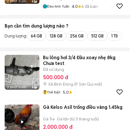
2 phút trước
6
4.0
6
đã bán
Đào Anh Tuấn
Bạn cần tìm
dung lượng
nào ?
Dung lượng:
64 GB
128 GB
256 GB
512 GB
1 TB
2 
Bu lông hơi 3/4 Đầu xoay nhẹ 8kg
Chưa test
Đã sử dụng
500.000 đ
Xã Bình Đông
(
P. Sơn Qui
mới)
2 phút trước
6
T
5.0
Thế Kiệt
Gà Kelso Asil trống điều vàng 1.45kg
Gà Tre
Gà lớn (từ 3 tháng tuổi)
2.000.000 đ