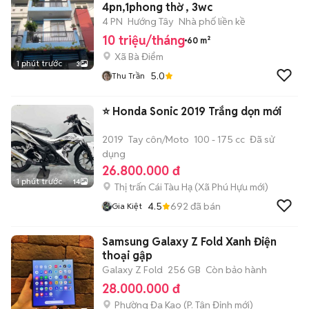
4pn,1phong thờ , 3wc
4 PN
Hướng Tây
Nhà phố liền kề
10 triệu/tháng
60 m²
Xã Bà Điểm
1 phút trước
3
5.0
Thu Trần
⭐️ Honda Sonic 2019 Trắng dọn mới
2019
Tay côn/Moto
100 - 175 cc
Đã sử
dụng
26.800.000 đ
1 phút trước
14
Thị trấn Cái Tàu Hạ
(
Xã Phú Hựu
mới)
4.5
692
đã bán
Gia Kiệt
Samsung Galaxy Z Fold Xanh Điện
thoại gập
Galaxy Z Fold
256 GB
Còn bảo hành
28.000.000 đ
Phường Đa Kao
(
P. Tân Định
mới)