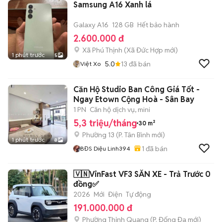
Samsung A16 Xanh lá
Galaxy A16
128 GB
Hết bảo hành
2.600.000 đ
Xã Phú Thịnh
(
Xã Đức Hợp
mới)
1 phút trước
5
5.0
13
đã bán
Việt Xo
Căn Hộ Studio Ban Công Giá Tốt -
Ngay Etown Cộng Hoà - Sân Bay
1 PN
Căn hộ dịch vụ, mini
5,3 triệu/tháng
30 m²
Phường 13
(
P. Tân Bình
mới)
1 phút trước
8
1
đã bán
BĐS Diệu Linh394
🇻🇳VinFast VF3 SẴN XE - Trả Trước 0
đồng✅
2026
Mới
Điện
Tự động
191.000.000 đ
Phường Thịnh Quang
(
P. Đống Đa
mới)