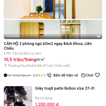
Tin nổi bật
11
+
2
CĂN HỘ 2 phòng ngủ 60m2 ngay Bách Khoa, Liên
Chiểu
2 PN
Căn hộ dịch vụ, mini
10,5 triệu/tháng
60 m²
Phường Hòa Khánh Bắc
(
P. Liên Chiểu
mới)
5.0
3
đã bán
Bấm để hiện số
Chat
Van Dong Nguyen
Giày trượt patin Rollon size 27-31
Đã sử dụng
1.200.000 đ