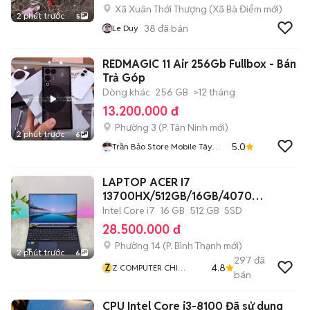
Xã Xuân Thới Thượng
(
Xã Bà Điểm
mới)
2 phút trước
5
38
đã bán
Le Duy
REDMAGIC 11 Air 256Gb Fullbox - Bán
Trả Góp
Dòng khác
256 GB
>12 tháng
13.200.000 đ
Phường 3
(
P. Tân Ninh
mới)
2 phút trước
6
5.0
Trần Bảo Store Mobile Tây
Ninh
LAPTOP ACER I7
13700HX/512GB/16GB/4070
8G/16"240HZ
Intel Core i7
16 GB
512 GB
SSD
28.500.000 đ
Phường 14
(
P. Bình Thạnh
mới)
2 phút trước
6
297
đã
Z
4.8
Z COMPUTER CHI
bán
NHÁNH BÌNH THẠNH
CPU Intel Core i3-8100 Đã sử dụng