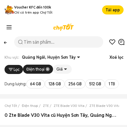
Voucher KFC đến 100k
Tải app
Chỉ có trên app Chợ Tốt
Khu vực:
Quảng Ngãi, Huyện Sơn Tây
Xoá lọc
Điện thoại
Giá
Lọc
Dung lượng:
64 GB
128 GB
256 GB
512 GB
1 TB
2 
Chợ Tốt
Điện thoại
ZTE
ZTE Blade V30 Vita
ZTE Blade V30 Vita Qu
0 Zte Blade V30 Vita cũ Huyện Sơn Tây, Quảng Ngãi đẹp