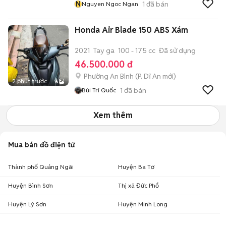
N
1
đã bán
Nguyen Ngoc Ngan
Honda Air Blade 150 ABS Xám
2021
Tay ga
100 - 175 cc
Đã sử dụng
46.500.000 đ
Phường An Bình
(
P. Dĩ An
mới)
2 phút trước
6
1
đã bán
Bùi Trí Quốc
Xem thêm
Mua bán đồ điện tử
Thành phố Quảng Ngãi
Huyện Ba Tơ
Huyện Bình Sơn
Thị xã Đức Phổ
Huyện Lý Sơn
Huyện Minh Long