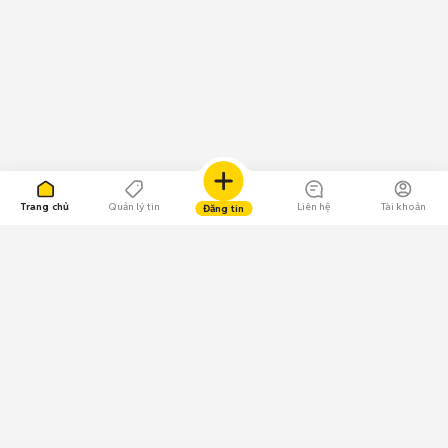
Trang chủ
Quản lý tin
Liên hệ
Tài khoản
Đăng tin
109.000 Bình chọn
Tải ứng dụng Chợ Tốt