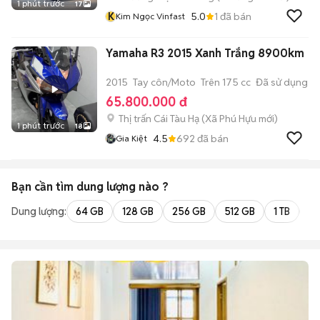
1 phút trước
17
K
5.0
1
đã bán
Kim Ngọc Vinfast
Yamaha R3 2015 Xanh Trắng 8900km
2015
Tay côn/Moto
Trên 175 cc
Đã sử dụng
65.800.000 đ
Thị trấn Cái Tàu Hạ
(
Xã Phú Hựu
mới)
1 phút trước
18
4.5
692
đã bán
Gia Kiệt
Bạn cần tìm
dung lượng
nào ?
Dung lượng:
64 GB
128 GB
256 GB
512 GB
1 TB
2 