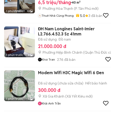
6,5 triệu/tháng
40 m²
Phường Hòa Thạnh
(
P. Tân Phú
mới)
1 phút trước
12
5.0
3
đã bán
Thuê Nhà Cùng Phong
ĐH Nam Longines Saint-Imier
L2.766.4.52.3 Sz 41mm
Đã sử dụng
Đồ nam
21.000.000 đ
Phường Hiệp Bình Chánh (Quận Thủ Đức cũ)
1 phút trước
6
276
đã bán
Khoi Tran
Modem Wifi H3C Magic Wifi 6 Đen
Đã sử dụng (chưa sửa chữa)
Hết bảo hành
300.000 đ
Xã Gia Khánh
(
Xã Yết Kiêu
mới)
1 phút trước
5
Khải Anh Trần