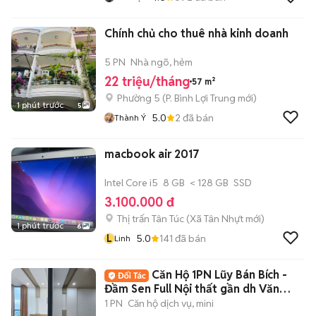
Chính chủ cho thuê nhà kinh doanh
5 PN
Nhà ngõ, hẻm
22 triệu/tháng
57 m²
Phường 5
(
P. Bình Lợi Trung
mới)
1 phút trước
5
5.0
2
đã bán
Thành Ý
macbook air 2017
Intel Core i5
8 GB
< 128 GB
SSD
3.100.000 đ
Thị trấn Tân Túc
(
Xã Tân Nhựt
mới)
1 phút trước
6
L
5.0
141
đã bán
Linh
Căn Hộ 1PN Lũy Bán Bích -
Đầm Sen Full Nội thất gần dh Văn
Hiến
1 PN
Căn hộ dịch vụ, mini