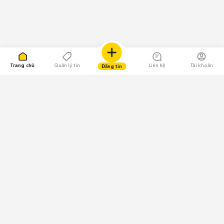
Trang chủ
Quản lý tin
Liên hệ
Tài khoản
Đăng tin
109.000 Bình chọn
Tải ứng dụng Chợ Tốt
Về Chợ Tốt
Quy chế sàn
Chính sách bảo mật
Giải quyết tranh chấp
CÔNG TY TNHH CHỢ TỐT - Người đại diện theo pháp luật:
Nguyễn Trọng Tấn; GPDKKD: 0312120782 do Sở KH & ĐT TP.HCM cấp ngày