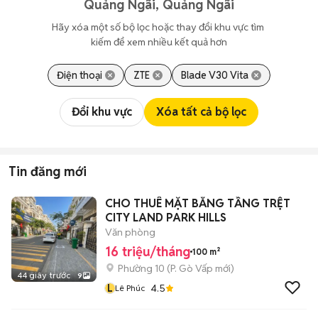
Quảng Ngãi, Quảng Ngãi
Hãy xóa một số bộ lọc hoặc thay đổi khu vực tìm 
kiếm để xem nhiều kết quả hơn
Điện thoại
ZTE
Blade V30 Vita
Đổi khu vực
Xóa tất cả bộ lọc
Tin đăng mới
CHO THUÊ MẶT BẰNG TẦNG TRỆT
CITY LAND PARK HILLS
Văn phòng
16 triệu/tháng
100 m²
Phường 10
(
P. Gò Vấp
mới)
44 giây trước
9
L
4.5
Lê Phúc