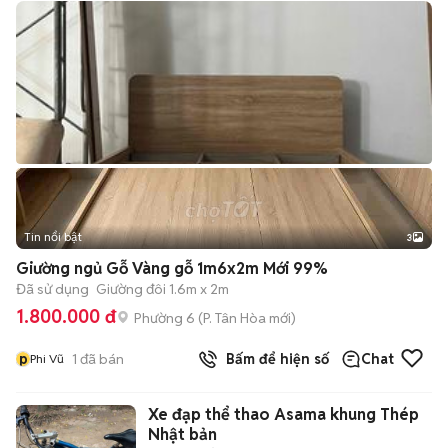
Tin nổi bật
3
Giường ngủ Gỗ Vàng gỗ 1m6x2m Mới 99%
Đã sử dụng
Giường đôi 1.6m x 2m
1.800.000 đ
Phường 6
(
P. Tân Hòa
mới)
p
1
đã bán
Bấm để hiện số
Chat
Phi Vũ
Xe đạp thể thao Asama khung Thép
Nhật bản