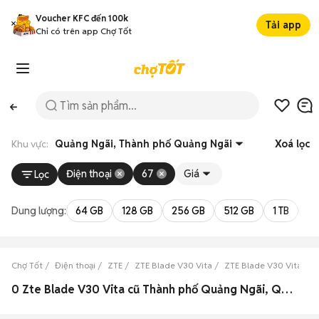
Voucher KFC đến 100k
Tải app
Chỉ có trên app Chợ Tốt
Khu vực:
Quảng Ngãi, Thành phố Quảng Ngãi
Xoá lọc
Điện thoại
67
Giá
Lọc
Dung lượng:
64 GB
128 GB
256 GB
512 GB
1 TB
2 
Chợ Tốt
Điện thoại
ZTE
ZTE Blade V30 Vita
ZTE Blade V30 Vita Qu
0 Zte Blade V30 Vita cũ Thành phố Quảng Ngãi, Quảng Ngãi đẹp