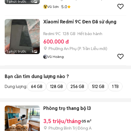
1 phút trước
12
V
5.0
Vũ Sơn
Xiaomi Redmi 9C Đen Đã sử dụng
Redmi 9C
128 GB
Hết bảo hành
600.000 đ
Phường An Phụ
(
P. Trần Liễu
mới)
1 phút trước
5
Vũ Hoàng
Bạn cần tìm
dung lượng
nào ?
Dung lượng:
64 GB
128 GB
256 GB
512 GB
1 TB
2 
Phòng trọ thang bộ l3
3,5 triệu/tháng
35 m²
Phường Bình Trị Đông A