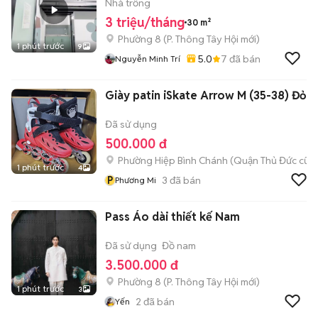
GÒ VẤP
Nhà trống
3 triệu/tháng
30 m²
Phường 8
(
P. Thông Tây Hội
mới)
1 phút trước
9
5.0
7
đã bán
Nguyễn Minh Trí
Giày patin iSkate Arrow M (35-38) Đỏ
Đã sử dụng
500.000 đ
Phường Hiệp Bình Chánh (Quận Thủ Đức cũ)
1 phút trước
4
P
3
đã bán
Phương Mi
Pass Áo dài thiết kế Nam
Đã sử dụng
Đồ nam
3.500.000 đ
Phường 8
(
P. Thông Tây Hội
mới)
1 phút trước
3
2
đã bán
Yến