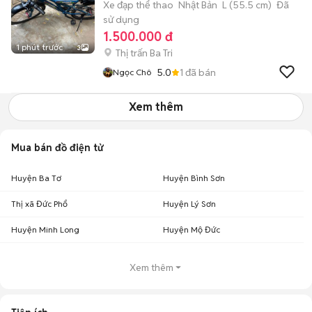
Xe đạp thể thao
Nhật Bản
L (55.5 cm)
Đã
sử dụng
1.500.000 đ
1 phút trước
3
Thị trấn Ba Tri
5.0
1
đã bán
Ngọc Chô
Xem thêm
Mua bán đồ điện tử
Huyện Ba Tơ
Huyện Bình Sơn
Thị xã Đức Phổ
Huyện Lý Sơn
Huyện Minh Long
Huyện Mộ Đức
Xem thêm