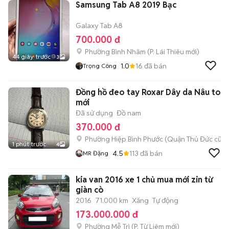
Samsung Tab A8 2019 Bạc
Galaxy Tab A8
700.000 đ
Phường Bình Nhâm
(
P. Lái Thiêu
mới)
44 giây trước
3
1.0
16
đã bán
Trọng Công
Đồng hồ đeo tay Roxar Dây da Nâu to
mới
Đã sử dụng
Đồ nam
370.000 đ
Phường Hiệp Bình Phước (Quận Thủ Đức cũ)
1 phút trước
4
4.5
113
đã bán
MR Đặng
kia van 2016 xe 1 chủ mua mới zin từ
giàn cò
2016
71.000 km
Xăng
Tự động
173.000.000 đ
Phường Mễ Trì
(
P. Từ Liêm
mới)