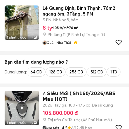
Lê Quang Định, Bình Thạnh, 76m2
ngang 6m, 3Tầng, 5 PN
5 PN
Nhà ngõ, hẻm
8 tỷ
105 tr/m²
76 m²
Phường 11
(
P. Bình Lợi Trung
mới)
1 phút trước
4
Quân Nhà Thật
Bạn cần tìm
dung lượng
nào ?
Dung lượng:
64 GB
128 GB
256 GB
512 GB
1 TB
2 
⭐️ 𝗦𝗶𝗲̂𝘂 𝗠𝗼̛́𝗶 ( 𝗦𝗵𝟭𝟲𝟬/𝟮𝟬𝟮𝟲/𝗔𝗕𝗦
𝗠𝗮̀𝘂 𝗛𝗢𝗧)
2026
Tay ga
100 - 175 cc
Đã sử dụng
105.800.000 đ
Thị trấn Cái Tàu Hạ
(
Xã Phú Hựu
mới)
1 phút trước
19
4.5
692
đã bán
Gia Kiệt