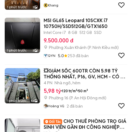
K
Khang
1 phút trước
3
MSI GL65 Leopard 10SCXK i7
10750H/SSD512GB/GTX1650
Intel Core i7
8 GB
512 GB
SSD
9.500.000 đ
Phường Xuân Khánh
(
P. Ninh Kiều
mới)
1 phút trước
3
5.0
253
đã bán
QYN
💥GIẢM SỐC 600TR CÒN 5.98 TỶ
THỐNG NHẤT, P16, GV, HCM - CÓ PN
TRỆT 🎉
4 PN
Nhà ngõ, hẻm
5,98 tỷ
120 tr/m²
50 m²
Phường 16
(
P. An Hội Đông
mới)
1 phút trước
12
2
đã bán
Hoàng Vũ
CHO THUÊ PHÒNG TRỌ GIÁ
SINH VIÊN GẦN ĐH CÔNG NGHIỆP