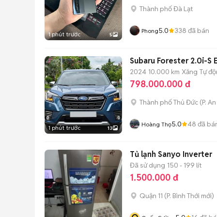
Thành phố Đà Lạt
5.0
338
đã bán
Phong
1 phút trước
5
Subaru Forester 2.0i-S
2024
10.000 km
Xăng
Tự đ
798.000.000 đ
Thành phố Thủ Đức
(
P. A
5.0
48
đã bá
Hoàng Thọ
1 phút trước
13
Tủ lạnh Sanyo Inverter
Đã sử dụng
150 - 199 lít
1.500.000 đ
Quận 11
(
P. Bình Thới
mới)