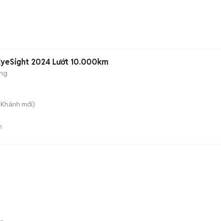
 EyeSight 2024 Lướt 10.000km
ộng
n Khánh
mới)
n