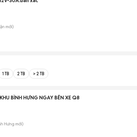
 12V-30A.bán xâc
uận
mới)
1 TB
2 TB
> 2 TB
 KHU BÌNH HƯNG NGAY BẾN XE Q8
nh Hưng
mới)