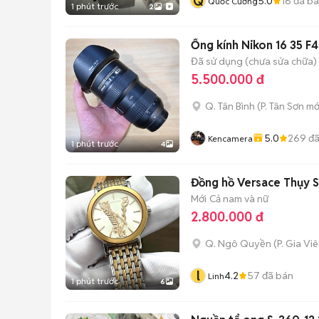
Q
5.0
16
đã b
Quốc Cường
1 phút trước
2
Ống kính Nikon 16 35 F
Đã sử dụng (chưa sửa chữa)
5.500.000 đ
Q. Tân Bình
(
P. Tân Sơn
mớ
5.0
269
đã
Kencamera
1 phút trước
4
Đồng hồ Versace Thụy 
Mới
Cả nam và nữ
2.800.000 đ
Q. Ngô Quyền
(
P. Gia Vi
l
4.2
57
đã bán
Linh
1 phút trước
6