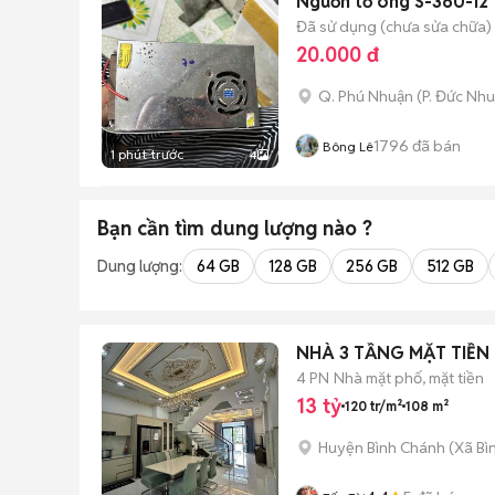
Nguồn tổ ong S-360-12
Đã sử dụng (chưa sửa chữa)
20.000 đ
Q. Phú Nhuận
(
P. Đức Nh
1796
đã bán
Bông Lê
1 phút trước
4
Bạn cần tìm
dung lượng
nào ?
Dung lượng:
64 GB
128 GB
256 GB
512 GB
NHÀ 3 TẦNG MẶT TIỀN
4 PN
Nhà mặt phố, mặt tiền
13 tỷ
120 tr/m²
108 m²
Huyện Bình Chánh
(
Xã Bì