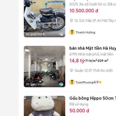
2025
Xe số
Dưới 50 cc
Đã s
10.500.000 đ
Q. Gò Vấp
(
P. An Hội Tây
m
T
Thanh Hương
25 giây trước
1
bán nhà Mặt tiền Hà Hu
6 PN
Nhà mặt phố, mặt tiền
14,8 tỷ
71 tr/m²
209 m²
Quận 12
(
P. Thới An
mới)
T
4.9
TuanPhuong
35 giây trước
3
Gấu bông Hippo 50cm T
Đã sử dụng
50.000 đ