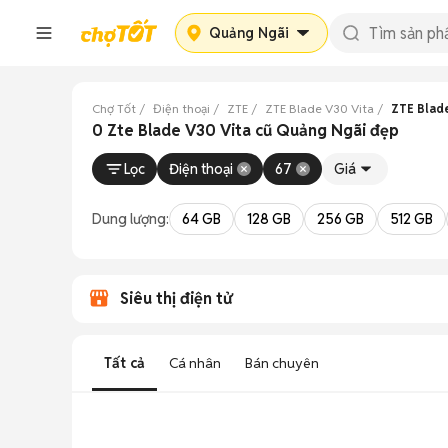
Quảng Ngãi
Chợ Tốt
Điện thoại
ZTE
ZTE Blade V30 Vita
ZTE Blad
0 Zte Blade V30 Vita cũ Quảng Ngãi đẹp
Lọc
Điện thoại
67
Giá
Dung lượng:
64 GB
128 GB
256 GB
512 GB
Siêu thị điện tử
Tất cả
Cá nhân
Bán chuyên