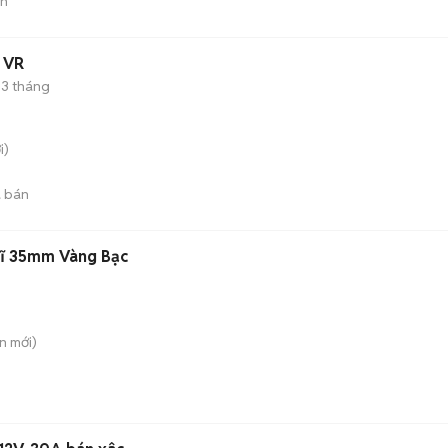
án
4 VR
3 tháng
i)
 bán
Sĩ 35mm Vàng Bạc
ên
mới)