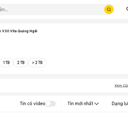
e V30 Vita Quảng Ngãi
1 TB
2 TB
> 2 TB
Xem Cử
Tin có video
Tin mới nhất
Dạng lư