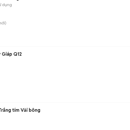
ử dụng
ới)
y Giáp Q12
rắng tím Vải bông