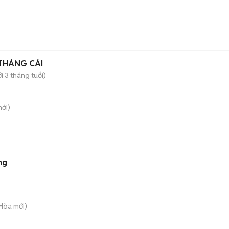
THÁNG CÁI
i 3 tháng tuổi)
ới)
ng
 Hòa
mới)