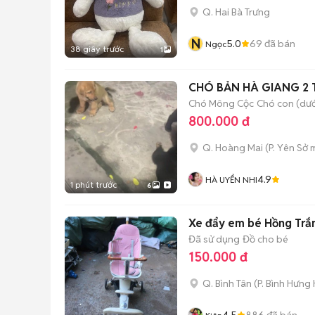
Q. Hai Bà Trưng
N
5.0
69
đã bán
Ngọc
38 giây trước
1
CHÓ BẢN HÀ GIANG 2 
Chó Mông Cộc
Chó con (dướ
800.000 đ
Q. Hoàng Mai
(
P. Yên Sở
m
4.9
HÀ UYỂN NHI
1 phút trước
6
Xe đẩy em bé Hồng Trắ
Đã sử dụng
Đồ cho bé
150.000 đ
Q. Bình Tân
(
P. Bình Hưng
4.5
886
đã bán