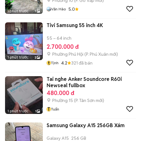
Phường 10
(
P. Gò Vấp
mới)
5.0
Văn Hào
1 phút trước
7
Tivi Samsung 55 inch 4K
55 – 64 inch
2.700.000 đ
Phường Phú Hội
(
P. Phú Xuân
mới)
1 phút trước
2
t
4.2
321
đã bán
Tịnh
Tai nghe Anker Soundcore R60i
Newseal fullbox
480.000 đ
Phường 15
(
P. Tân Sơn
mới)
T
Tuấn
1 phút trước
1
Samsung Galaxy A15 256GB Xám
Galaxy A15
256 GB