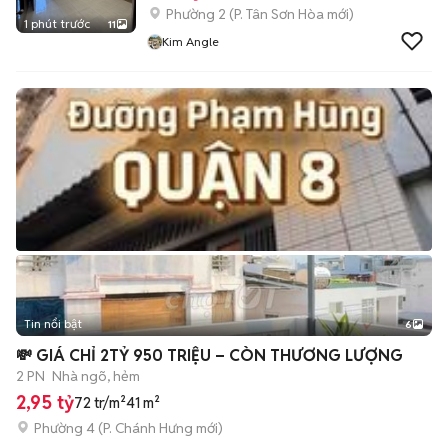
Phường 2
(
P. Tân Sơn Hòa
mới)
1 phút trước
11
Kim Angle
Tin nổi bật
6
+
2
💸 GIÁ CHỈ 2TỶ 950 TRIỆU – CÒN THƯƠNG LƯỢNG
2 PN
Nhà ngõ, hẻm
2,95 tỷ
72 tr/m²
41 m²
Phường 4
(
P. Chánh Hưng
mới)