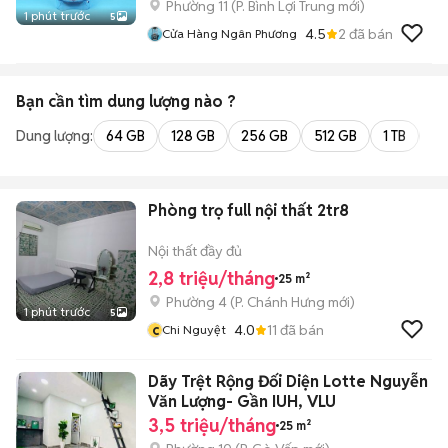
Phường 11
(
P. Bình Lợi Trung
mới)
1 phút trước
5
4.5
2
đã bán
Cửa Hàng Ngân Phương
Bạn cần tìm
dung lượng
nào ?
Dung lượng:
64 GB
128 GB
256 GB
512 GB
1 TB
2 
Phòng trọ full nội thất 2tr8
Nội thất đầy đủ
2,8 triệu/tháng
25 m²
Phường 4
(
P. Chánh Hưng
mới)
1 phút trước
5
c
4.0
11
đã bán
Chi Nguyệt
Dãy Trệt Rộng Đối Diện Lotte Nguyễn
Văn Lượng- Gần IUH, VLU
3,5 triệu/tháng
25 m²