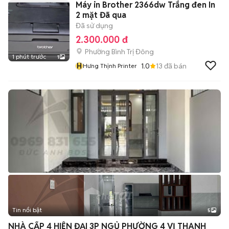
Máy in Brother 2366dw Trắng đen In
2 mặt Đã qua
Đã sử dụng
2.300.000 đ
Phường Bình Trị Đông
1 phút trước
1
H
1.0
13
đã bán
Hưng Thịnh Printer
Tin nổi bật
5
NHÀ CẤP 4 HIỆN ĐẠI 3P NGỦ PHƯỜNG 4 VỊ THANH