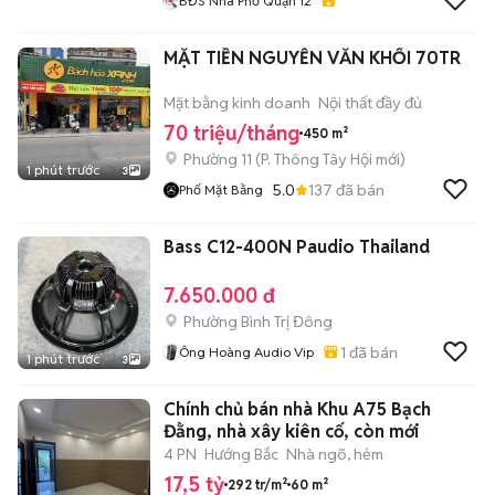
BĐS Nhà Phố Quận 12
MẶT TIỀN NGUYỄN VĂN KHỐI 70TR
Mặt bằng kinh doanh
Nội thất đầy đủ
70 triệu/tháng
450 m²
Phường 11
(
P. Thông Tây Hội
mới)
1 phút trước
3
5.0
137
đã bán
Phố Mặt Bằng
Bass C12-400N Paudio Thailand
7.650.000 đ
Phường Bình Trị Đông
1
đã bán
Ông Hoàng Audio Vip
1 phút trước
3
Chính chủ bán nhà Khu A75 Bạch
Đằng, nhà xây kiên cố, còn mới
4 PN
Hướng Bắc
Nhà ngõ, hẻm
17,5 tỷ
292 tr/m²
60 m²