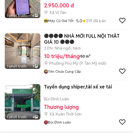
2.950.000 đ
Xã Vị Tân
1 phút trước
6
m
5.0
319
đã bán
Máy Củ Giá Tốt
🟣🟣🟣🟣 NHÀ MỚI FULL NỘI THẤT
GIÁ 10 🟣🟣🟣
2 PN
Nhà ngõ, hẻm
10 triệu/tháng
50 m²
Phường Phú Mỹ
(
P. Tân Mỹ
mới)
1 phút trước
7
Tên Chưa Cung Cấp
Tuyển dụng shiper,tài xế xe tải
Bùi Đình Luân
Thương lượng
Xã Xuân Thới Sơn
1 phút trước
4
Bùi Đình Luân