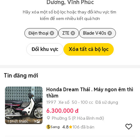
Dương, Vĩnh Phúc
Hãy xóa một số bộ lọc hoặc thay đổi khu vực tìm 
kiếm để xem nhiều kết quả hơn
Điện thoại
ZTE
Blade V40s
Đổi khu vực
Xóa tất cả bộ lọc
Tin đăng mới
Honda Dream Thái . Máy ngon êm thì
thầm
1997
Xe số
50 - 100 cc
Đã sử dụng
6.300.000 đ
Phường 5
(
P. Hòa Bình
mới)
1 phút trước
9
S
4.8
106
đã bán
Sang