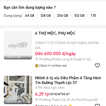
Bạn cần tìm
dung lượng
nào ?
Dung lượng:
64 GB
128 GB
256 GB
512 GB
1 TB
2 
6 THỢ MỘC, PHỤ MỘC
CÔNG TY CP CƠ KHÍ VÀ XÂY DỰNG HUỲNH
GIA
Đến 600.000 đ/ngày
1 phút trước
Phường Phước Long A (Quận 9 cũ)
C
CÔNG TY HUỲNH GIA
Nhỉnh 6 tỷ xíu Siêu Phẩm 4 Tầng Hẻm
7m Đường Thạnh Lộc 37
4 PN
Nhà ngõ, hẻm
6,29 tỷ
121 tr/m²
52 m²
Phường Thạnh Lộc
(
P. An Phú Đông
mới)
1 phút trước
11