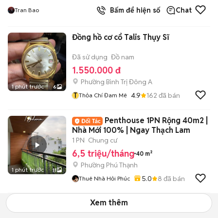
Bấm để hiện số
Chat
Tran Bao
Đồng hồ cơ cổ Talis Thụy Sĩ
Đã sử dụng
Đồ nam
1.550.000 đ
Phường Bình Trị Đông A
1 phút trước
6
T
4.9
162
đã bán
Thỏa Chí Đam Mê
Penthouse 1PN Rộng 40m2 |
Nhà Mới 100% | Ngay Thạch Lam
1 PN
Chung cư
6,5 triệu/tháng
40 m²
Phường Phú Thạnh
1 phút trước
11
5.0
8
đã bán
Thuê Nhà Hỏi Phúc
Xem thêm