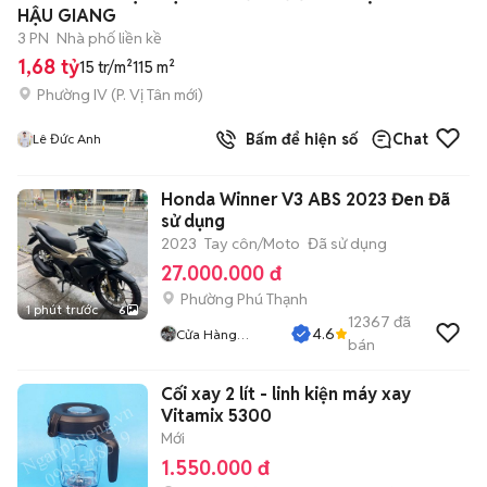
HẬU GIANG
3 PN
Nhà phố liền kề
1,68 tỷ
15 tr/m²
115 m²
Phường IV
(
P. Vị Tân
mới)
Bấm để hiện số
Chat
Lê Đức Anh
Honda Winner V3 ABS 2023 Đen Đã
sử dụng
2023
Tay côn/Moto
Đã sử dụng
27.000.000 đ
Phường Phú Thạnh
1 phút trước
6
12367
đã
4.6
Cửa Hàng
bán
Tuanduy
Cối xay 2 lít - linh kiện máy xay
Vitamix 5300
Mới
1.550.000 đ