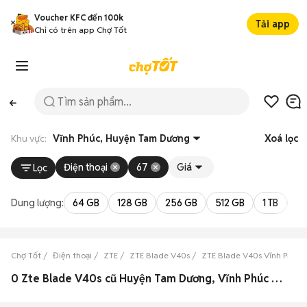
Voucher KFC đến 100k
Tải app
Chỉ có trên app Chợ Tốt
Khu vực:
Vĩnh Phúc, Huyện Tam Dương
Xoá lọc
Điện thoại
67
Giá
Lọc
Dung lượng:
64 GB
128 GB
256 GB
512 GB
1 TB
2 
Chợ Tốt
Điện thoại
ZTE
ZTE Blade V40s
ZTE Blade V40s Vĩnh Phúc
0 Zte Blade V40s cũ Huyện Tam Dương, Vĩnh Phúc đẹp