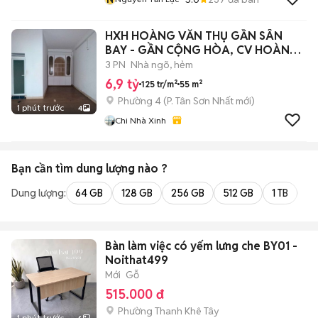
HXH HOÀNG VĂN THỤ GẦN SÂN
BAY - GẦN CỘNG HÒA, CV HOÀNG
VĂN THỤ.
3 PN
Nhà ngõ, hẻm
6,9 tỷ
125 tr/m²
55 m²
Phường 4
(
P. Tân Sơn Nhất
mới)
1 phút trước
4
Chi Nhà Xinh
Bạn cần tìm
dung lượng
nào ?
Dung lượng:
64 GB
128 GB
256 GB
512 GB
1 TB
2 
Bàn làm việc có yếm lưng che BY01 -
Noithat499
Mới
Gỗ
515.000 đ
Phường Thanh Khê Tây
1 phút trước