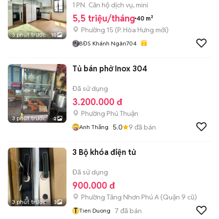
UEH
1 PN
Căn hộ dịch vụ, mini
5,5 triệu/tháng
40 m²
Phường 15
(
P. Hòa Hưng
mới)
3 phút trước
10
BĐS Khánh Ngân704
Tủ bán phở Inox 304
Đã sử dụng
3.200.000 đ
Phường Phú Thuận
3 phút trước
2
5.0
9
đã bán
Anh Thắng
3 Bộ khóa điện tử
Đã sử dụng
900.000 đ
Phường Tăng Nhơn Phú A (Quận 9 cũ)
3 phút trước
3
T
7
đã bán
Tien Duong