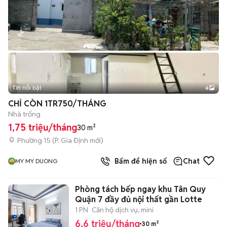
Tin nổi bật
6
+
2
CHỈ CÒN 1TR750/THÁNG
Nhà trống
1,75 triệu/tháng
30 m²
Phường 15
(
P. Gia Định
mới)
Bấm để hiện số
Chat
MY MY DUONG
Phòng tách bếp ngay khu Tân Quy
Quận 7 đầy đủ nội thất gần Lotte
1 PN
Căn hộ dịch vụ, mini
6,6 triệu/tháng
30 m²