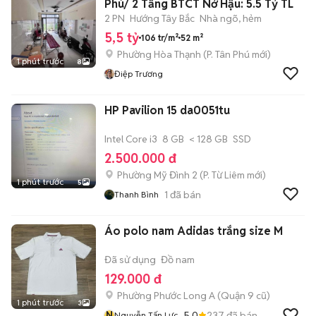
Phú/ 2 Tầng BTCT Nở Hậu: 5.5 Tỷ TL
2 PN
Hướng Tây Bắc
Nhà ngõ, hẻm
5,5 tỷ
106 tr/m²
52 m²
Phường Hòa Thạnh
(
P. Tân Phú
mới)
1 phút trước
8
Điệp Trương
HP Pavilion 15 da0051tu
Intel Core i3
8 GB
< 128 GB
SSD
2.500.000 đ
Phường Mỹ Đình 2
(
P. Từ Liêm
mới)
1 phút trước
5
1
đã bán
Thanh Bình
Áo polo nam Adidas trắng size M
Đã sử dụng
Đồ nam
129.000 đ
Phường Phước Long A (Quận 9 cũ)
1 phút trước
3
N
5.0
237
đã bán
Nguyễn Tấn Lực