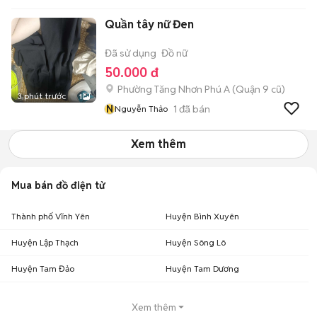
Quần tây nữ Đen
Đã sử dụng
Đồ nữ
50.000 đ
Phường Tăng Nhơn Phú A (Quận 9 cũ)
3 phút trước
1
N
1
đã bán
Nguyễn Thảo
Xem thêm
Mua bán đồ điện tử
Thành phố Vĩnh Yên
Huyện Bình Xuyên
Huyện Lập Thạch
Huyện Sông Lô
Huyện Tam Đảo
Huyện Tam Dương
Xem thêm