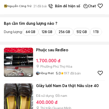
N
21
đã bán
Bấm để hiện số
Chat
Nguyễn Công Trứ
Bạn cần tìm
dung lượng
nào ?
Dung lượng:
64 GB
128 GB
256 GB
512 GB
1 TB
2 
Phuộc sau Redleo
1.700.000 đ
Phường Phú Thọ Hòa
5.0
197
đã bán
Hồng Phát
2 phút trước
7
Giày lười Nam Da thật Nâu size 40
Đã sử dụng
Đồ nam
400.000 đ
Thị trấn Quang Minh