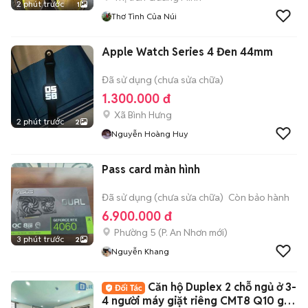
2 phút trước
1
Thơ Tình Của Núi
Apple Watch Series 4 Đen 44mm
Đã sử dụng (chưa sửa chữa)
1.300.000 đ
Xã Bình Hưng
2 phút trước
2
Nguyễn Hoàng Huy
Pass card màn hình
Đã sử dụng (chưa sửa chữa)
Còn bảo hành
6.900.000 đ
Phường 5
(
P. An Nhơn
mới)
3 phút trước
2
Nguyễn Khang
Căn hộ Duplex 2 chỗ ngủ ở 3-
4 người máy giặt riêng CMT8 Q10 gần