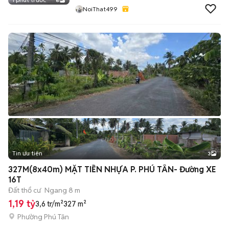
6
NoiThat499
Tin ưu tiên
3
327M(8x40m) MẶT TIỀN NHỰA P. PHÚ TÂN- Đường XE
16T
Đất thổ cư
Ngang 8 m
1,19 tỷ
3,6 tr/m²
327 m²
Phường Phú Tân