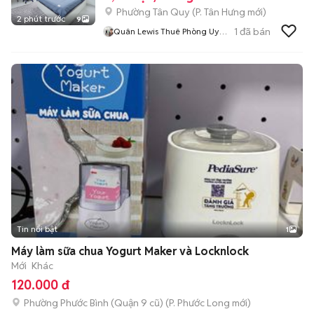
Phường Tân Quy
(
P. Tân Hưng
mới)
2 phút trước
9
1
đã bán
Quân Lewis Thuê Phòng Uy
Tín
Tin nổi bật
1
Máy làm sữa chua Yogurt Maker và Locknlock
Mới
Khác
120.000 đ
Phường Phước Bình (Quận 9 cũ)
(
P. Phước Long
mới)