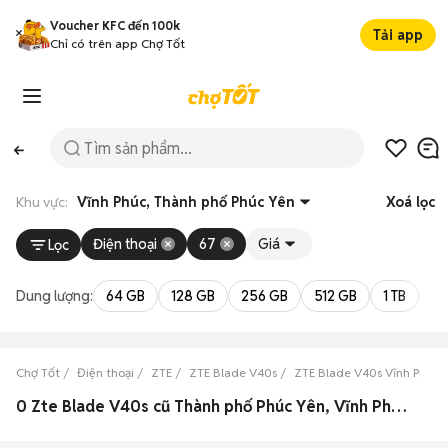
Voucher KFC đến 100k
Tải app
Chỉ có trên app Chợ Tốt
Khu vực:
Vĩnh Phúc, Thành phố Phúc Yên
Xoá lọc
Điện thoại
67
Giá
Lọc
Dung lượng:
64 GB
128 GB
256 GB
512 GB
1 TB
2 
Chợ Tốt
Điện thoại
ZTE
ZTE Blade V40s
ZTE Blade V40s Vĩnh Phúc
0 Zte Blade V40s cũ Thành phố Phúc Yên, Vĩnh Phúc đẹp