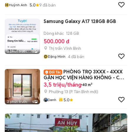
H
5.0
9
đã bán
Huỳnh Anh
Samsung Galaxy A17 128GB 8GB
Dòng khác
128 GB
500.000 đ
Thị trấn Vĩnh Bình
2 phút trước
2
Đ
4
đã bán
Đặng Minh
PHÒNG TRỌ 3XXX - 4XXX
GẦN HỌC VIỆN HÀNG KHÔNG - CAO
ĐẲNG Y PNT
3,5 triệu/tháng
40 m²
Phường 13
(
P. Tân Bình
mới)
5.0
Danh
2 phút trước
5