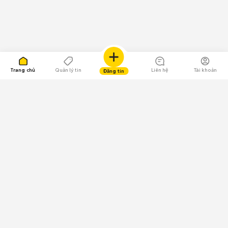
Trang chủ
Quản lý tin
Liên hệ
Tài khoản
Đăng tin
109.000 Bình chọn
Tải ứng dụng Chợ Tốt
Về Chợ Tốt
Quy chế sàn
Chính sách bảo mật
Giải quyết tranh chấp
CÔNG TY TNHH CHỢ TỐT - Người đại diện theo pháp luật: