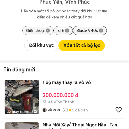
Phúc Yên, Vĩnh Phúc
Hãy xóa một số bộ lọc hoặc thay đổi khu vực tìm 
kiếm để xem nhiều kết quả hơn
Điện thoại
ZTE
Blade V40s
Đổi khu vực
Xóa tất cả bộ lọc
Tin đăng mới
1 bộ máy thay ra vô vỏ
200.000.000 đ
Xã Vĩnh Thành
5.0
6
đã bán
Bối Vi Vi
32 giây trước
7
Nhà Mới Xây/ Thoại Ngọc Hầu- Tân