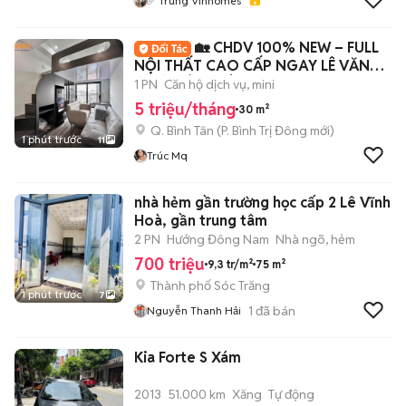
✅ Trung Vinhomes
🏡 CHDV 100% NEW – FULL
NỘI THẤT CAO CẤP NGAY LÊ VĂN
QUỚI, BÌNH TÂN ✨
1 PN
Căn hộ dịch vụ, mini
5 triệu/tháng
30 m²
Q. Bình Tân
(
P. Bình Trị Đông
mới)
1 phút trước
11
Trúc Mq
nhà hẻm gần trường học cấp 2 Lê Vĩnh
Hoà, gần trung tâm
2 PN
Hướng Đông Nam
Nhà ngõ, hẻm
700 triệu
9,3 tr/m²
75 m²
Thành phố Sóc Trăng
1 phút trước
7
1
đã bán
Nguyễn Thanh Hải
Kia Forte S Xám
2013
51.000 km
Xăng
Tự động