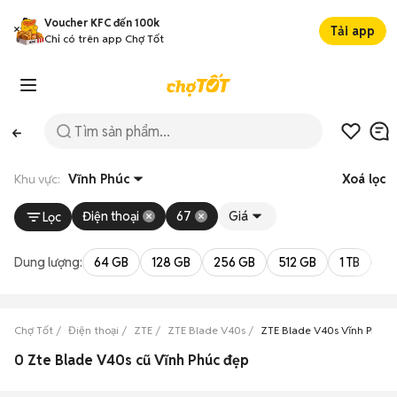
Voucher KFC đến 100k
Tải app
Chỉ có trên app Chợ Tốt
Khu vực:
Vĩnh Phúc
Xoá lọc
Điện thoại
67
Giá
Lọc
Dung lượng:
64 GB
128 GB
256 GB
512 GB
1 TB
2 
Chợ Tốt
Điện thoại
ZTE
ZTE Blade V40s
ZTE Blade V40s Vĩnh Phúc
0 Zte Blade V40s cũ Vĩnh Phúc đẹp