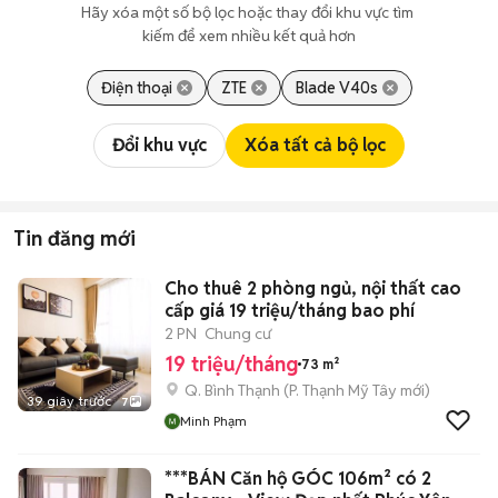
Hãy xóa một số bộ lọc hoặc thay đổi khu vực tìm 
kiếm để xem nhiều kết quả hơn
Điện thoại
ZTE
Blade V40s
Đổi khu vực
Xóa tất cả bộ lọc
Tin đăng mới
Cho thuê 2 phòng ngủ, nội thất cao
cấp giá 19 triệu/tháng bao phí
2 PN
Chung cư
19 triệu/tháng
73 m²
Q. Bình Thạnh
(
P. Thạnh Mỹ Tây
mới)
39 giây trước
7
Minh Phạm
***BÁN Căn hộ GÓC 106m² có 2