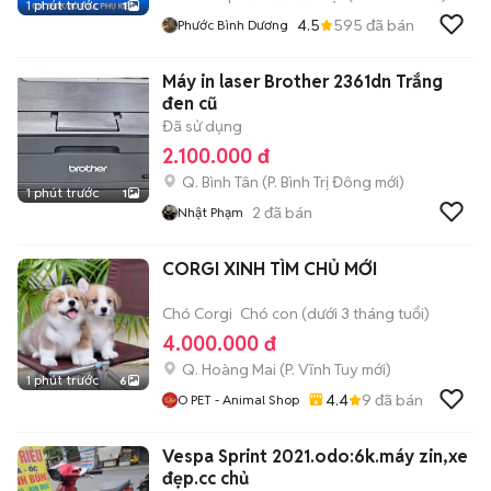
1 phút trước
1
4.5
595
đã bán
Phước Bình Dương
Máy in laser Brother 2361dn Trắng
đen cũ
Đã sử dụng
2.100.000 đ
Q. Bình Tân
(
P. Bình Trị Đông
mới)
1 phút trước
1
2
đã bán
Nhật Phạm
CORGI XINH TÌM CHỦ MỚI
Chó Corgi
Chó con (dưới 3 tháng tuổi)
4.000.000 đ
Q. Hoàng Mai
(
P. Vĩnh Tuy
mới)
1 phút trước
6
4.4
9
đã bán
O PET - Animal Shop
Vespa Sprint 2021.odo:6k.máy zin,xe
đẹp.cc chủ