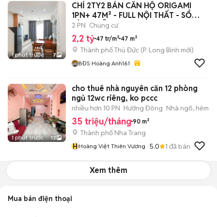
CHỈ 2TY2 BÁN CĂN HỘ ORIGAMI
1PN+ 47M² - FULL NỘI THẤT - SỔ
HỒNG SẴN
2 PN
Chung cư
2,2 tỷ
47 tr/m²
47 m²
Thành phố Thủ Đức
(
P. Long Bình
mới)
1 phút trước
7
BĐS Hoàng Anh161
cho thuê nhà nguyên căn 12 phòng
ngủ 12wc riêng, ko pccc
nhiều hơn 10 PN
Hướng Đông
Nhà ngõ, hẻm
35 triệu/tháng
90 m²
Thành phố Nha Trang
1 phút trước
12
H
5.0
1
đã bán
Hoàng Việt Thiên Vương
Xem thêm
Mua bán điện thoại