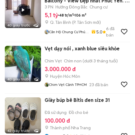
Balcony - View Đẹp nhất Phúc Yên. 📕
SHR.
3 PN
Hướng Đông Bắc
Chung cư
5,1 tỷ
48 tr/m²
106 m²
Q. Tân Bình
(
P. Tân Sơn
mới)
40 giây trước
4
6
đã
5.0
Căn Hộ Chung Cư Phúc
bán
Yên, Q. Tân Bình.
Vẹt dạy nói , xanh blue siêu khỏe
Chim Vẹt
Chim non (dưới 3 tháng tuổi)
3.000.000 đ
Huyện Hóc Môn
40 giây trước
1
23
đã bán
Chim Vẹt Cảnh TPHCM
Giày búp bê Bitis đen size 31
Đã sử dụng
Đồ cho bé
100.000 đ
Thành phố Nha Trang
42 giây trước
1