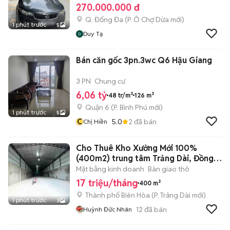
270.000.000 đ
Q. Đống Đa
(
P. Ô Chợ Dừa
mới)
1 phút trước
5
Duy Tạ
Bán căn gốc 3pn.3wc Q6 Hậu Giang
3 PN
Chung cư
6,06 tỷ
48 tr/m²
126 m²
Quận 6
(
P. Bình Phú
mới)
1 phút trước
5
C
5.0
2
đã bán
Chị Hiền
Cho Thuê Kho Xưởng Mới 100%
(400m2) trung tâm Trảng Dài, Đồng
Nai
Mặt bằng kinh doanh
Bàn giao thô
17 triệu/tháng
400 m²
Thành phố Biên Hòa
(
P. Trảng Dài
mới)
1 phút trước
3
12
đã bán
Huỳnh Đức Nhân