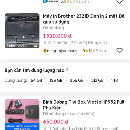
5.0
60
đã bán
Quyen
Máy in Brother 2321D Đen In 2 mặt Đã
qua sử dụng
Đã sử dụng
1.920.000 đ
Q. Bình Tân
(
P. Bình Trị Đông
mới)
1 phút trước
1
H
1.0
13
đã bán
Hưng Thịnh Printer
Bạn cần tìm
dung lượng
nào ?
Dung lượng:
64 GB
128 GB
256 GB
512 GB
1 TB
2 
Bình Dương Tivi Box Viettel IP952 Full
Phụ Kiện
Đã sử dụng (chưa sửa chữa)
650.000 đ
Thành phố Thủ Dầu Một
(
P. Phú An
mới)