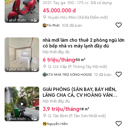
2021
Tay ga
100 - 175 cc
Đã sử dụng
45.000.000 đ
Huyện Hóc Môn
(
Xã Bà Điểm
mới)
1 phút trước
15
108
đã bán
Tín Phát
nhà mới làm cho thuê 2 phòng ngủ lớn
có bếp nhà vs máy lạnh đầy đủ
Nội thất đầy đủ
6 triệu/tháng
50 m²
Q. Gò Vấp
(
P. Thông Tây Hội
mới)
1 phút trước
6
12
đã bán
KTX NHÀ TRỌ SÓNG HOUSE
GIẢI PHÓNG (SÂN BAY, BẢY HIỀN,
LĂNG CHA CẢ, CV HOÀNG VĂN
THỤ)
Nội thất đầy đủ
3,9 triệu/tháng
18 m²
Q. Tân Bình
(
P. Tân Sơn Nhất
mới)
1 phút trước
6
N
Nguyễn Hiền