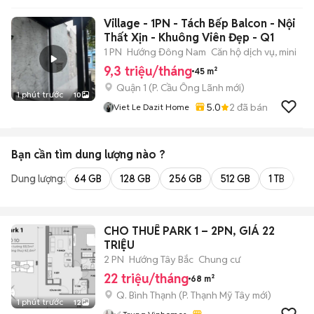
Village - 1PN - Tách Bếp Balcon - Nội
Thất Xịn - Khuông Viên Đẹp - Q1
1 PN
Hướng Đông Nam
Căn hộ dịch vụ, mini
9,3 triệu/tháng
45 m²
Quận 1
(
P. Cầu Ông Lãnh
mới)
1 phút trước
10
5.0
2
đã bán
Viet Le Dazit Home
Bạn cần tìm
dung lượng
nào ?
Dung lượng:
64 GB
128 GB
256 GB
512 GB
1 TB
2 
CHO THUÊ PARK 1 – 2PN, GIÁ 22
TRIỆU
2 PN
Hướng Tây Bắc
Chung cư
22 triệu/tháng
68 m²
Q. Bình Thạnh
(
P. Thạnh Mỹ Tây
mới)
1 phút trước
12