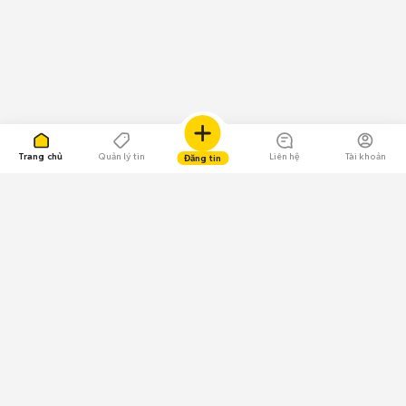
Trang chủ
Quản lý tin
Liên hệ
Tài khoản
Đăng tin
109.000 Bình chọn
Tải ứng dụng Chợ Tốt
Về Chợ Tốt
Quy chế sàn
Chính sách bảo mật
Giải quyết tranh chấp