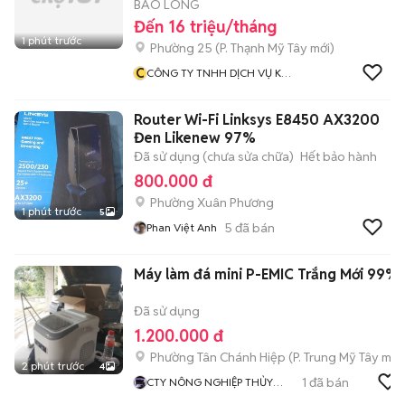
BẢO LONG
Đến 16 triệu/tháng
1 phút trước
Phường 25
(
P. Thạnh Mỹ Tây
mới)
C
CÔNG TY TNHH DỊCH VỤ KỸ
THUẬT HOÀNG BẢO LONG
Router Wi-Fi Linksys E8450 AX3200
Đen Likenew 97%
Đã sử dụng (chưa sửa chữa)
Hết bảo hành
800.000 đ
Phường Xuân Phương
1 phút trước
5
5
đã bán
Phan Việt Anh
Máy làm đá mini P-EMIC Trắng Mới 99%
Đã sử dụng
1.200.000 đ
Phường Tân Chánh Hiệp
(
P. Trung Mỹ Tây
mới
2 phút trước
4
1
đã bán
CTY NÔNG NGHIỆP THỦY
SẢN OBC