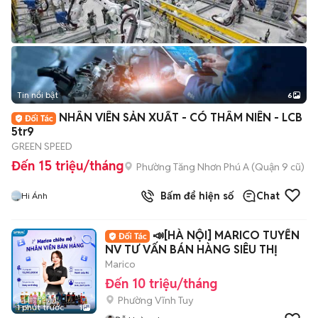
Tin nổi bật
6
+
2
NHÂN VIÊN SẢN XUẤT - CÓ THÂM NIÊN - LCB
5tr9
GREEN SPEED
Đến 15 triệu/tháng
Phường Tăng Nhơn Phú A (Quận 9 cũ)
Bấm để hiện số
Chat
Hi Ánh
📣[HÀ NỘI] MARICO TUYỂN
NV TƯ VẤN BÁN HÀNG SIÊU THỊ
Marico
Đến 10 triệu/tháng
Phường Vĩnh Tuy
1 phút trước
1