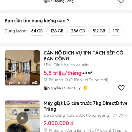
Đỗ Hoàng Long
Bạn cần tìm
dung lượng
nào ?
Dung lượng:
64 GB
128 GB
256 GB
512 GB
1 TB
2 
CĂN HỘ DỊCH VỤ 1PN TÁCH BẾP CÓ
BAN CÔNG
1 PN
Căn hộ dịch vụ, mini
5,8 triệu/tháng
40 m²
Phường 13
(
P. Bình Lợi Trung
mới)
1 phút trước
8
Nguyễn Lê Đức Huy
Máy giặt LG cửa trước 7kg DirectDrive
Trắng
Đã sử dụng
Cửa trước (lồng ngang)
7 - 7.9 kg
2.000.000 đ
Phường Tương Bình Hiệp
(
P. Chánh Hiệp
mới)