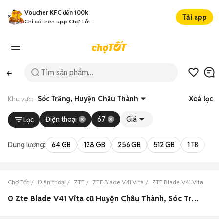
Voucher KFC đến 100k
Tải app
Chỉ có trên app Chợ Tốt
Khu vực:
Sóc Trăng, Huyện Châu Thành
Xoá lọc
Điện thoại
67
Giá
Lọc
Dung lượng:
64 GB
128 GB
256 GB
512 GB
1 TB
2 
Chợ Tốt
Điện thoại
ZTE
ZTE Blade V41 Vita
ZTE Blade V41 Vita Sóc 
0 Zte Blade V41 Vita cũ Huyện Châu Thành, Sóc Trăng đẹp