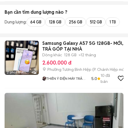
Bạn cần tìm
dung lượng
nào ?
Dung lượng:
64 GB
128 GB
256 GB
512 GB
1 TB
2 
Samsung Galaxy A57 5G 128GB- MỚI,
TRẢ GÓP TẠI NHÀ
Dòng khác
128 GB
>12 tháng
2.600.000 đ
Phường Tương Bình Hiệp
(
P. Chánh Hiệp
mới)
2 phút trước
4
10
đã
5.0
THIÊN Ý ĐIỆN MÁY TRẢ
bán
GÓP