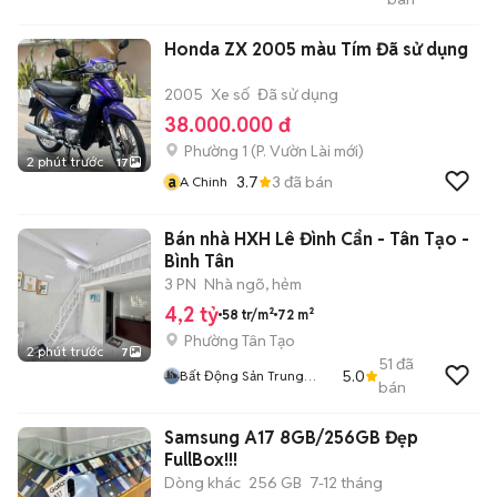
Gò Vấp
Honda ZX 2005 màu Tím Đã sử dụng
2005
Xe số
Đã sử dụng
38.000.000 đ
Phường 1
(
P. Vườn Lài
mới)
2 phút trước
17
a
3.7
3
đã bán
A Chinh
Bán nhà HXH Lê Đình Cẩn - Tân Tạo -
Bình Tân
3 PN
Nhà ngõ, hẻm
4,2 tỷ
58 tr/m²
72 m²
Phường Tân Tạo
2 phút trước
7
51
đã
5.0
Bất Động Sản Trung
bán
Thực
Samsung A17 8GB/256GB Đẹp
FullBox!!!
Dòng khác
256 GB
7-12 tháng