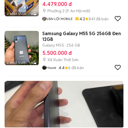
4.479.000 đ
Phường 2
(
P. An Hội
mới)
2 phút trước
6
4.2
841
đã bán
VẠN LỢI MOBILE
Samsung Galaxy M55 5G 256GB Đen
12GB
Galaxy M55
256 GB
5.500.000 đ
Xã Xuân Thới Sơn
2 phút trước
6
4.4
6
đã bán
House