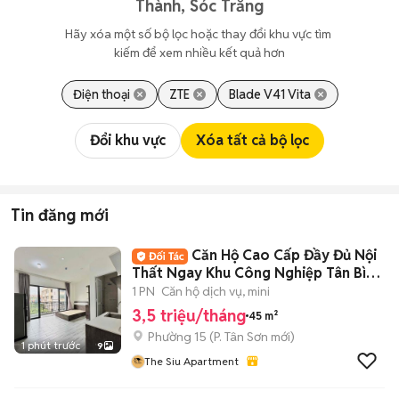
Thành, Sóc Trăng
Hãy xóa một số bộ lọc hoặc thay đổi khu vực tìm 
kiếm để xem nhiều kết quả hơn
Điện thoại
ZTE
Blade V41 Vita
Đổi khu vực
Xóa tất cả bộ lọc
Tin đăng mới
Căn Hộ Cao Cấp Đầy Đủ Nội
Thất Ngay Khu Công Nghiệp Tân Bình
- Etown
1 PN
Căn hộ dịch vụ, mini
3,5 triệu/tháng
45 m²
Phường 15
(
P. Tân Sơn
mới)
1 phút trước
9
The Siu Apartment