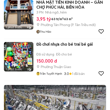
NHÀ MẶT TIỀN KINH DOANH – GẦN
CHỢ PHÚC HẢI, BIÊN HÒA
3 PN
Nhà ngõ, hẻm
3,95 tỷ
63 tr/m²
63 m²
Phường Tân Phong
(
P. Tân Triều
mới)
1 phút trước
9
Thu Hảo
Đồ chơi nhựa cho bé trai bé gái
Đã sử dụng
Đồ cho bé
150.000 đ
Phường Thuận Giao
1 phút trước
3
T
3.0
1
đã bán
Trần Tuyết Hạnh