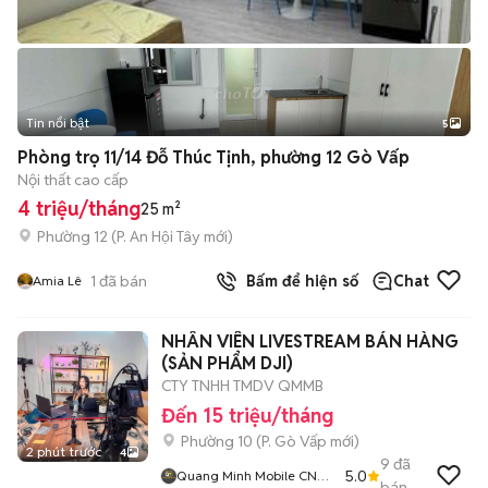
Tin nổi bật
5
Phòng trọ 11/14 Đỗ Thúc Tịnh, phường 12 Gò Vấp
Nội thất cao cấp
4 triệu/tháng
25 m²
Phường 12
(
P. An Hội Tây
mới)
1
đã bán
Bấm để hiện số
Chat
Amia Lê
NHÂN VIÊN LIVESTREAM BÁN HÀNG
(SẢN PHẨM DJI)
CTY TNHH TMDV QMMB
Đến 15 triệu/tháng
Phường 10
(
P. Gò Vấp
mới)
2 phút trước
4
9
đã
5.0
Quang Minh Mobile CN
bán