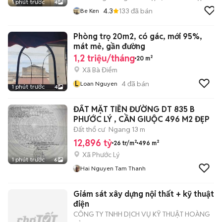
1 phút trước
4
4.3
133
đã bán
Be Ken
Phòng trọ 20m2, có gác, mới 95%,
mát mẻ, gần đường
1,2 triệu/tháng
20 m²
Xã Bà Điểm
L
4
đã bán
Loan Nguyen
1 phút trước
4
ĐẤT MẶT TIỀN ĐƯỜNG DT 835 B
PHƯỚC LÝ , CẦN GIUỘC 496 M2 ĐẸP
Đất thổ cư
Ngang 13 m
12,896 tỷ
26 tr/m²
496 m²
Xã Phước Lý
1 phút trước
6
Hai Nguyen Tam Thanh
Giám sát xây dựng nội thất + kỹ thuật
điện
CÔNG TY TNHH DỊCH VỤ KỸ THUẬT HOÀNG