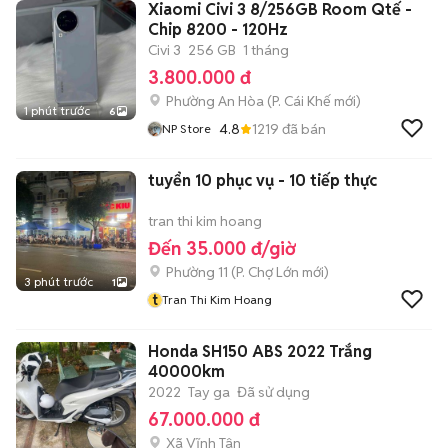
Xiaomi Civi 3 8/256GB Room Qtế -
Chip 8200 - 120Hz
Civi 3
256 GB
1 tháng
3.800.000 đ
Phường An Hòa
(
P. Cái Khế
mới)
1 phút trước
6
4.8
1219
đã bán
NP Store
tuyển 10 phục vụ - 10 tiếp thực
tran thi kim hoang
Đến 35.000 đ/giờ
Phường 11
(
P. Chợ Lớn
mới)
3 phút trước
1
t
Tran Thi Kim Hoang
Honda SH150 ABS 2022 Trắng
40000km
2022
Tay ga
Đã sử dụng
67.000.000 đ
Xã Vĩnh Tân