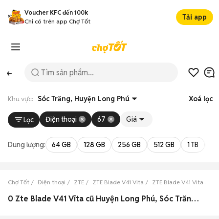
Voucher KFC đến 100k
Tải app
Chỉ có trên app Chợ Tốt
Khu vực:
Sóc Trăng, Huyện Long Phú
Xoá lọc
Điện thoại
67
Giá
Lọc
Dung lượng:
64 GB
128 GB
256 GB
512 GB
1 TB
2 
Chợ Tốt
Điện thoại
ZTE
ZTE Blade V41 Vita
ZTE Blade V41 Vita Sóc 
0 Zte Blade V41 Vita cũ Huyện Long Phú, Sóc Trăng đẹp