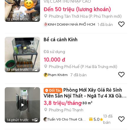
VIỆC LÀM THU NHẬP CAO
Đến 50 triệu (lương khoán)
Phường Tân Thới Hòa
(
P. Phú Thạnh
mới)
12 phút trước
5
1
đã bán
KINH DOANH NHÀ PHỐ HCM
Bể cá cảnh Kính
Đã sử dụng
10.000 đ
Phường Phố Huế
(
P. Hai Bà Trưng
mới)
13 phút trước
2
P
7
đã bán
Phạm Khiêm
Phòng Mới Xây Giá Rẻ Sinh
Viên Sẵn Nội Thất - Ngã Tư 4 Xã Gần
ĐH VUH
3,8 triệu/tháng
30 m²
Phường Phú Thạnh
13
đã
5.0
Tuấn Võ Cho Thuê Căn
14 phút trước
11
bán
Hộ Phòng Trọ