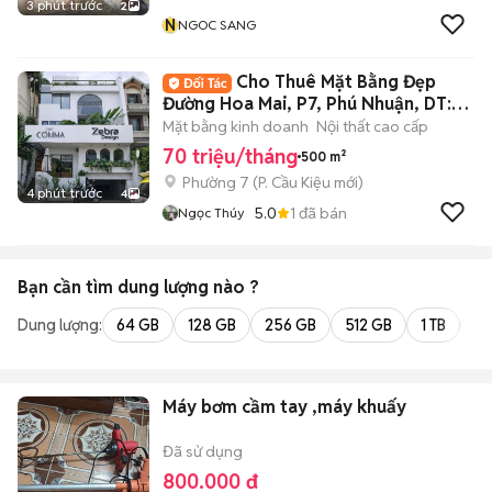
3 phút trước
2
N
NGOC SANG
Cho Thuê Mặt Bằng Đẹp
Đường Hoa Mai, P7, Phú Nhuận, DT:
8x20m
Mặt bằng kinh doanh
Nội thất cao cấp
70 triệu/tháng
500 m²
Phường 7
(
P. Cầu Kiệu
mới)
4 phút trước
4
5.0
1
đã bán
Ngọc Thúy
Bạn cần tìm
dung lượng
nào ?
Dung lượng:
64 GB
128 GB
256 GB
512 GB
1 TB
2 
Máy bơm cầm tay ,máy khuấy
Đã sử dụng
800.000 đ