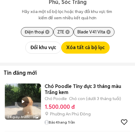
Phú, Sóc Trăng
Hãy xóa một số bộ lọc hoặc thay đổi khu vực tìm 
kiếm để xem nhiều kết quả hơn
Điện thoại
ZTE
Blade V41 Vita
Đổi khu vực
Xóa tất cả bộ lọc
Tin đăng mới
Chó Poodle Tiny đực 3 tháng màu
Trắng kem
Chó Poodle
Chó con (dưới 3 tháng tuổi)
1.500.000 đ
Phường An Phú Đông
24 giây trước
2
Bảo Khang Trần