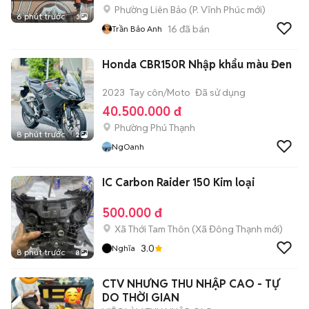
Phường Liên Bảo
(
P. Vĩnh Phúc
mới)
6 phút trước
3
16
đã bán
Trần Bảo Anh
Honda CBR150R Nhập khẩu màu Đen
2023
Tay côn/Moto
Đã sử dụng
40.500.000 đ
Phường Phú Thạnh
8 phút trước
2
NgOanh
IC Carbon Raider 150 Kim loại
500.000 đ
Xã Thới Tam Thôn
(
Xã Đông Thạnh
mới)
3.0
Nghĩa
8 phút trước
8
CTV NHƯNG THU NHẬP CAO - TỰ
DO THỜI GIAN