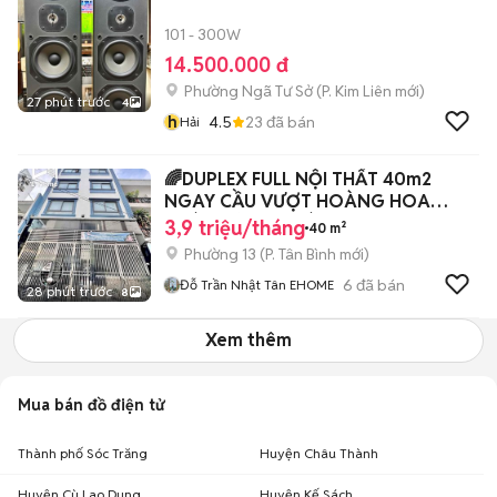
101 - 300W
14.500.000 đ
Phường Ngã Tư Sở
(
P. Kim Liên
mới)
27 phút trước
4
h
4.5
23
đã bán
Hải
🌈DUPLEX FULL NỘI THẤT 40m2
NGAY CẦU VƯỢT HOÀNG HOA
THÁM CỘNG HOÀ
3,9 triệu/tháng
40 m²
Phường 13
(
P. Tân Bình
mới)
6
đã bán
Đỗ Trần Nhật Tân EHOME
28 phút trước
8
Xem thêm
Mua bán đồ điện tử
Thành phố Sóc Trăng
Huyện Châu Thành
Huyện Cù Lao Dung
Huyện Kế Sách