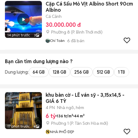
Cặp Cá Sấu Mỏ Vịt Albino Short 90cm
Albino
Cá Cảnh
30.000.000 đ
Phường 8
(
P. Bình Thới
mới)
14 phút trước
3
6
đã bán
Chí Toàn
Bạn cần tìm
dung lượng
nào ?
Dung lượng:
64 GB
128 GB
256 GB
512 GB
1 TB
2 
khu bàn cờ - LÊ ván sỹ - 3,15x14,5 -
GIÁ 6 TỲ
4 PN
Nhà ngõ, hẻm
6 tỷ
136 tr/m²
44 m²
Phường 1
(
P. Tân Sơn Hòa
mới)
17 phút trước
6
N
NHÀ PHỐ ĐẸP