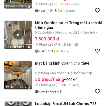
Phường 13
(
P. Tân Bình
mới)
24 phút trước
4
5.0
1
đã bán
Ngọc Thúy
Mèo Golden point Trắng mắt xanh đã
tiêm ngừa
Mèo Golden
Mèo con (dưới 3 tháng tuổi)
7.500.000 đ
Phường 2
(
P. Gia Định
mới)
26 phút trước
4
5.0
41
đã bán
Như Ý
mặt bằng kinh doanh cho thuê
Mặt bằng kinh doanh
Nội thất cao cấp
50 triệu/tháng
4000 m²
Phường 10
(
P. Bình Phú
mới)
27 phút trước
10
NGHIÊM VĂN HIỆP
Loa pháp Focal JM Lab Chorus 725