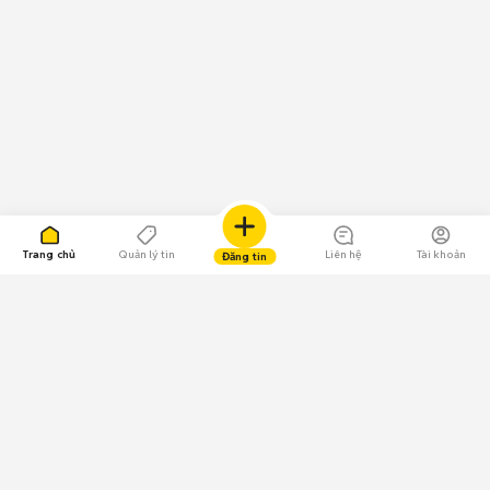
Trang chủ
Quản lý tin
Liên hệ
Tài khoản
Đăng tin
109.000 Bình chọn
Tải ứng dụng Chợ Tốt