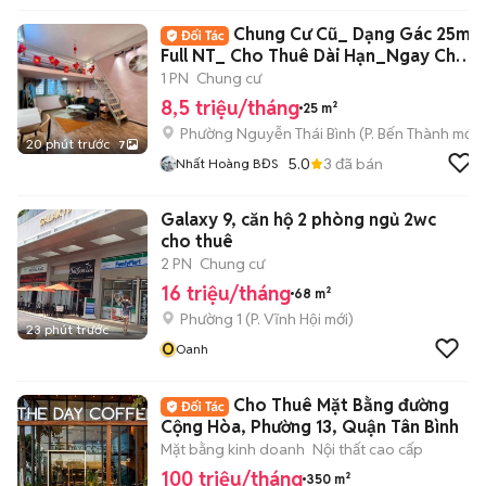
Chung Cư Cũ_ Dạng Gác 25m2
Full NT_ Cho Thuê Dài Hạn_Ngay Chợ
BThanh
1 PN
Chung cư
8,5 triệu/tháng
25 m²
Phường Nguyễn Thái Bình
(
P. Bến Thành
mới)
20 phút trước
7
5.0
3
đã bán
Nhất Hoàng BĐS
Galaxy 9, căn hộ 2 phòng ngủ 2wc
cho thuê
2 PN
Chung cư
16 triệu/tháng
68 m²
Phường 1
(
P. Vĩnh Hội
mới)
23 phút trước
O
Oanh
Cho Thuê Mặt Bằng đường
Cộng Hòa, Phường 13, Quận Tân Bình
Mặt bằng kinh doanh
Nội thất cao cấp
100 triệu/tháng
350 m²