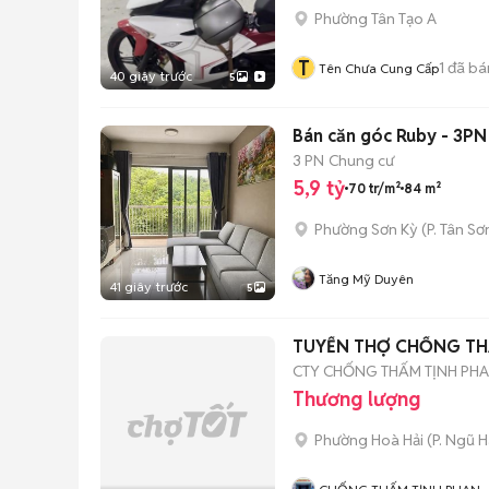
Phường Tân Tạo A
T
1
đã bá
Tên Chưa Cung Cấp
40 giây trước
5
Bán căn góc Ruby - 3PN
3 PN
Chung cư
5,9 tỷ
70 tr/m²
84 m²
Phường Sơn Kỳ
(
P. Tân Sơ
Tăng Mỹ Duyên
41 giây trước
5
TUYỂN THỢ CHỐNG T
CTY CHỐNG THẤM TỊNH PH
Thương lượng
Phường Hoà Hải
(
P. Ngũ 