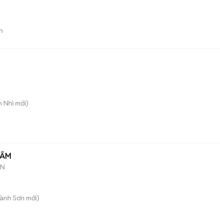
n
n Nhì
mới)
HẤM
AN
Hành Sơn
mới)