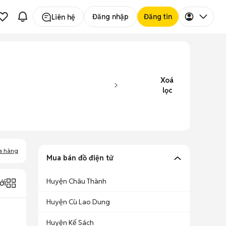
Đăng nhập
Đăng tin
Liên hệ
Xoá
lọc
a hàng
Mua bán đồ điện tử
Huyện Châu Thành
ới
Huyện Cù Lao Dung
Huyện Kế Sách