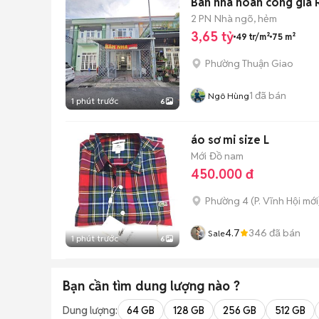
Bán nhà hoàn công giá 
2 PN
Nhà ngõ, hẻm
3,65 tỷ
49 tr/m²
75 m²
Phường Thuận Giao
1
đã bán
Ngô Hùng
1 phút trước
6
áo sơ mi size L
Mới
Đồ nam
450.000 đ
Phường 4
(
P. Vĩnh Hội
mới
4.7
346
đã bán
Sale
1 phút trước
6
Bạn cần tìm
dung lượng
nào ?
Dung lượng:
64 GB
128 GB
256 GB
512 GB