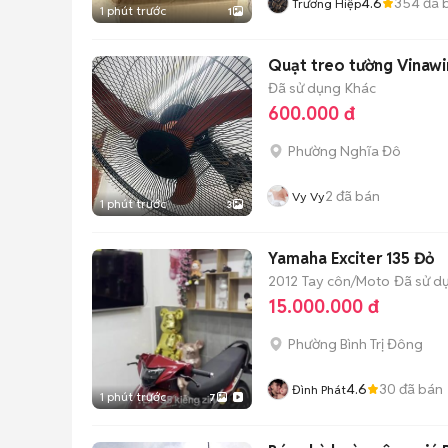
4.6
354
đã 
Trương Hiệp
1 phút trước
1
Quạt treo tường Vinawi
Đã sử dụng
Khác
600.000 đ
Phường Nghĩa Đô
2
đã bán
Vy Vy
1 phút trước
3
Yamaha Exciter 135 Đỏ
2012
Tay côn/Moto
Đã sử d
15.000.000 đ
Phường Bình Trị Đông
4.6
30
đã bán
Đình Phát
1 phút trước
7