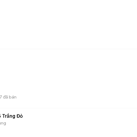
7
đã bán
5 Trắng Đỏ
ụng