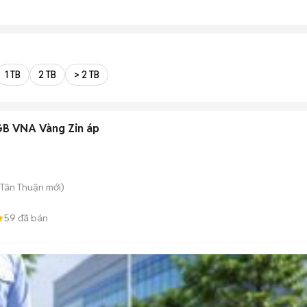
1 TB
2 TB
> 2 TB
GB VNA Vàng Zin áp
 Tân Thuận
mới)
59
đã bán