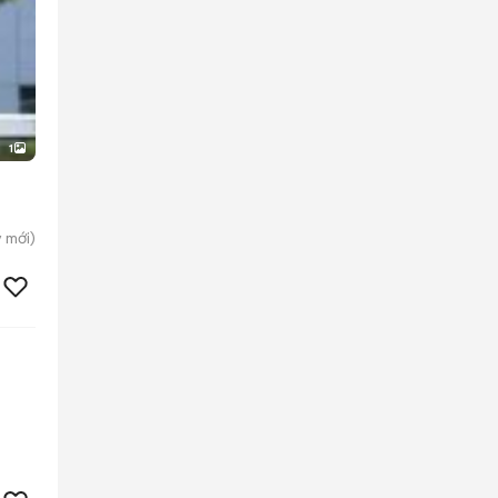
1
y
mới)