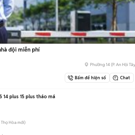
hà đội miễn phí
Phường 14
(
P. An Hội Tâ
Bấm để hiện số
Chat
15 14 plus 15 plus tháo má
ú Thọ Hòa
mới)