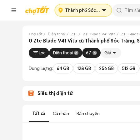
Thành phố Sóc Trăng
Chợ Tốt
Điện thoại
ZTE
ZTE Blade V41 Vita
ZTE Blade 
0 Zte Blade V41 Vita cũ Thành phố Sóc Trăng, 
Lọc
Điện thoại
67
Giá
Dung lượng:
64 GB
128 GB
256 GB
512 GB
Siêu thị điện tử
Tất cả
Cá nhân
Bán chuyên