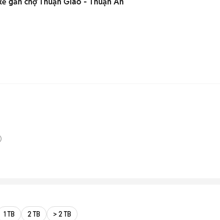
Rẻ gần chợ Thuận Giao - Thuận An
)
1 TB
2 TB
> 2 TB