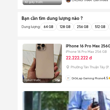
CHỐNG THẤM TỊNH PHAN
42 giây trước
Bạn cần tìm
dung lượng
nào ?
Dung lượng:
64 GB
128 GB
256 GB
512 GB
iPhone 16 Pro Max 256
iPhone 16 Pro Max
256 GB
22.222.222 đ
Phường Tân Thuận Tây
(
P.
4.5
DiGiLap Gaming Phone
1 phút trước
6