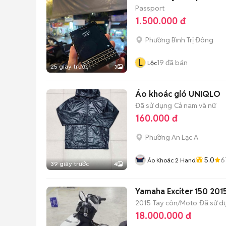
Passport
1.500.000 đ
Phường Bình Trị Đông
L
19
đã bán
Lộc
25 giây trước
3
Áo khoác gió UNIQLO
Đã sử dụng
Cả nam và nữ
160.000 đ
Phường An Lạc A
5.0
6
Áo Khoác 2 Hand
39 giây trước
4
Yamaha Exciter 150 201
2015
Tay côn/Moto
Đã sử d
18.000.000 đ