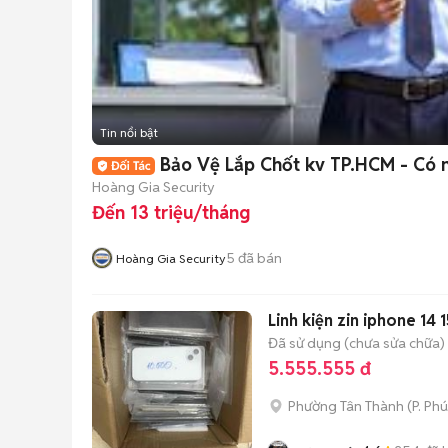
Tin nổi bật
Bảo Vệ Lắp Chốt kv TP.HCM - Có n
Hoàng Gia Security
Đến 13 triệu/tháng
5
đã bán
Hoàng Gia Security
Linh kiện zin iphone 14 
Đã sử dụng (chưa sửa chữa)
5.555.555 đ
Phường Tân Thành
(
P. Ph