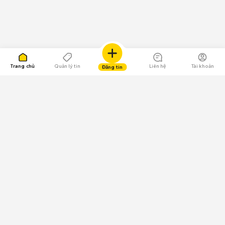
Trang chủ
Quản lý tin
Liên hệ
Tài khoản
Đăng tin
109.000 Bình chọn
Tải ứng dụng Chợ Tốt
Về Chợ Tốt
Quy chế sàn
Chính sách bảo mật
Giải quyết tranh chấp
CÔNG TY TNHH CHỢ TỐT - Người đại diện theo pháp luật:
Nguyễn Trọng Tấn; GPDKKD: 0312120782 do Sở KH & ĐT TP.HCM cấp ngày