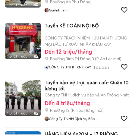
Phường An Phú Đông
1 phút trước
3
Quỳnh Trinh
Tuyển KẾ TOÁN NỘI BỘ
CÔNG TY TRÁCH NHIỆM HỮU HẠN THƯƠNG
MẠI ĐẦU TƯ XUẤT NHẬP KHẨU KAY
Đến 12 triệu/tháng
1 phút trước
1
Phường Bình Trị Đông B
(
P. An Lạc
mới)
1
đã bán
CÔNG TY TNHH XNK KAY
Tuyển bảo vệ trực quán cafe Quận 10
lương tốt
Công ty TNHH dịch vụ bảo vệ An Thống Nhất
Đến 8 triệu/tháng
Phường 12
(
P. Hòa Hưng
mới)
1 phút trước
1
Công Ty TNHH Dịch Vụ Bảo
Vệ An Thống Nhất
HÀNG HIẾM 6x20M – 17 PHÒNG