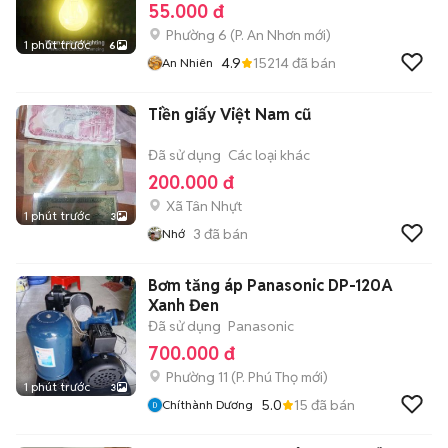
55.000 đ
Phường 6
(
P. An Nhơn
mới)
1 phút trước
6
4.9
15214
đã bán
An Nhiên
Tiền giấy Việt Nam cũ
Đã sử dụng
Các loại khác
200.000 đ
Xã Tân Nhựt
1 phút trước
3
3
đã bán
Nhớ
Bơm tăng áp Panasonic DP-120A
Xanh Đen
Đã sử dụng
Panasonic
700.000 đ
Phường 11
(
P. Phú Thọ
mới)
1 phút trước
3
5.0
15
đã bán
Chíthành Dương