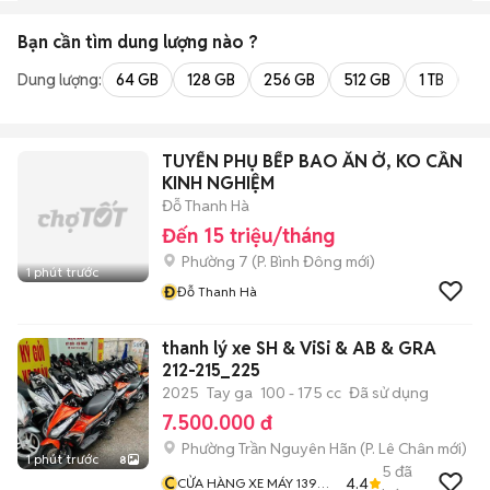
Bạn cần tìm
dung lượng
nào ?
Dung lượng:
64 GB
128 GB
256 GB
512 GB
1 TB
2 
TUYỂN PHỤ BẾP BAO ĂN Ở, KO CẦN
KINH NGHIỆM
Đỗ Thanh Hà
Đến 15 triệu/tháng
Phường 7
(
P. Bình Đông
mới)
1 phút trước
Đ
Đỗ Thanh Hà
thanh lý xe SH & ViSi & AB & GRA
212-215_225
2025
Tay ga
100 - 175 cc
Đã sử dụng
7.500.000 đ
Phường Trần Nguyên Hãn
(
P. Lê Chân
mới)
1 phút trước
8
5
đã
C
4.4
CỬA HÀNG XE MÁY 139