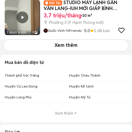
STUDIO MÁY LẠNH GẦN
VĂN LANG-IUH MỚI GIÁP BÌNH
THẠNH GẦN CVIEN GIADINH
3,7 triệu/tháng
20 m²
Phường 3
(
P. Hạnh Thông
mới)
5.0
5
đã bán
Quốc Vinh HiFriendz
1 phút trước
7
Xem thêm
Mua bán đồ điện tử
Thành phố Sóc Trăng
Huyện Châu Thành
Huyện Cù Lao Dung
Huyện Kế Sách
Huyện Long Phú
Huyện Mỹ Tú
Xem thêm