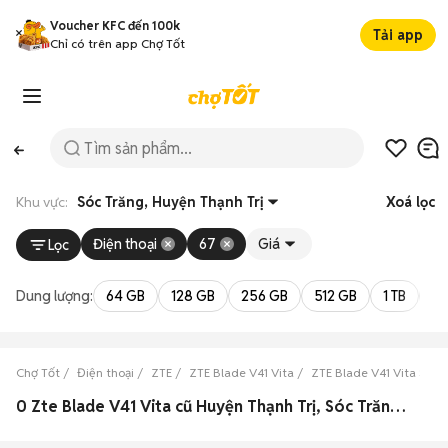
Voucher KFC đến 100k
Tải app
Chỉ có trên app Chợ Tốt
Khu vực:
Sóc Trăng, Huyện Thạnh Trị
Xoá lọc
Điện thoại
67
Giá
Lọc
Dung lượng:
64 GB
128 GB
256 GB
512 GB
1 TB
2 
Chợ Tốt
Điện thoại
ZTE
ZTE Blade V41 Vita
ZTE Blade V41 Vita Sóc 
0 Zte Blade V41 Vita cũ Huyện Thạnh Trị, Sóc Trăng đẹp