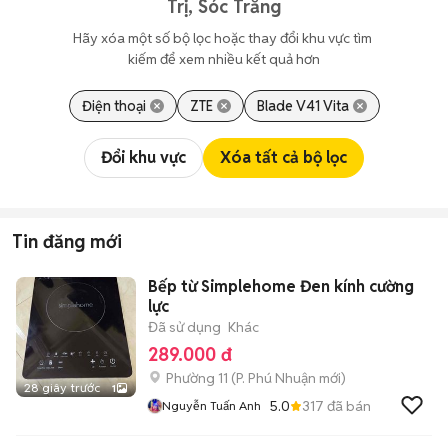
Trị, Sóc Trăng
Hãy xóa một số bộ lọc hoặc thay đổi khu vực tìm 
kiếm để xem nhiều kết quả hơn
Điện thoại
ZTE
Blade V41 Vita
Đổi khu vực
Xóa tất cả bộ lọc
Tin đăng mới
Bếp từ Simplehome Đen kính cường
lực
Đã sử dụng
Khác
289.000 đ
Phường 11
(
P. Phú Nhuận
mới)
28 giây trước
1
5.0
317
đã bán
Nguyễn Tuấn Anh