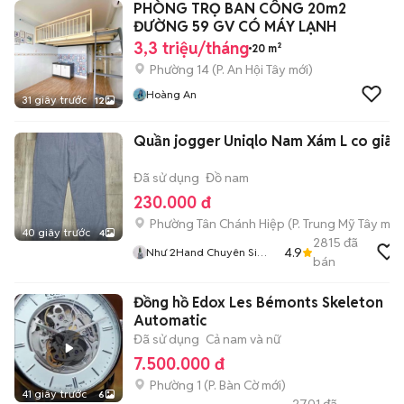
PHÒNG TRỌ BAN CÔNG 20m2
ĐƯỜNG 59 GV CÓ MÁY LẠNH
3,3 triệu/tháng
20 m²
Phường 14
(
P. An Hội Tây
mới)
Hoàng An
31 giây trước
12
Quần jogger Uniqlo Nam Xám L co giãn
Đã sử dụng
Đồ nam
230.000 đ
Phường Tân Chánh Hiệp
(
P. Trung Mỹ Tây
mới
40 giây trước
4
2815
đã
4.9
Như 2Hand Chuyên Si
bán
Hiệu Tuyển
Đồng hồ Edox Les Bémonts Skeleton
Automatic
Đã sử dụng
Cả nam và nữ
7.500.000 đ
Phường 1
(
P. Bàn Cờ
mới)
41 giây trước
6