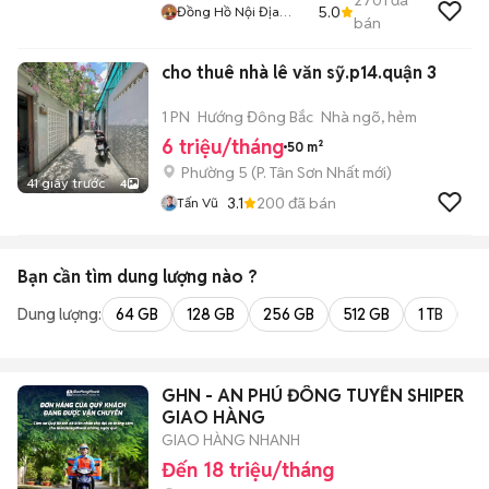
2701
đã
5.0
Đồng Hồ Nội Địa
bán
Nhật
cho thuê nhà lê văn sỹ.p14.quận 3
1 PN
Hướng Đông Bắc
Nhà ngõ, hẻm
6 triệu/tháng
50 m²
Phường 5
(
P. Tân Sơn Nhất
mới)
41 giây trước
4
3.1
200
đã bán
Tấn Vũ
Bạn cần tìm
dung lượng
nào ?
Dung lượng:
64 GB
128 GB
256 GB
512 GB
1 TB
2 
GHN - AN PHÚ ĐÔNG TUYỂN SHIPER
GIAO HÀNG
GIAO HÀNG NHANH
Đến 18 triệu/tháng