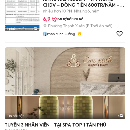
CHDV – DÒNG TIỀN 600TR/NĂM –
GIÁ 6.9 TỶ TL
nhiều hơn 10 PN
Nhà ngõ, hẻm
6,9 tỷ
58 tr/m²
120 m²
Phường Thạnh Xuân
(
P. Thới An
mới)
1 phút trước
8
Phan Minh Cường
Tin nổi bật
4
TUYỂN 3 NHÂN VIÊN - TẠI SPA TOP 1 TÂN PHÚ