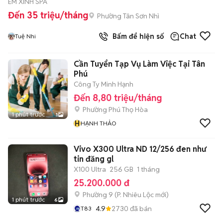
EM XINH SPA
Đến 35 triệu/tháng
Phường Tân Sơn Nhì
Bấm để hiện số
Chat
Tuệ Nhi
Cần Tuyển Tạp Vụ Làm Việc Tại Tân
Phú
Công Ty Minh Hạnh
Đến 8,80 triệu/tháng
Phường Phú Thọ Hòa
1 phút trước
1
H
HẠNH THẢO
Vivo X300 Ultra ND 12/256 đen như
tin đăng gl
X100 Ultra
256 GB
1 tháng
25.200.000 đ
Phường 9
(
P. Nhiêu Lộc
mới)
1 phút trước
6
4.9
2730
đã bán
T83