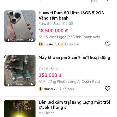
bán
THIÊN LÔI
Huawei Pura 80 Ultra 16GB 512GB
Vàng sâm banh
Pura 80 Ultra
512 GB
18.500.000 đ
Xã Vĩnh Ngọc
(
Xã Vĩnh Thanh
mới)
1 phút trước
6
H
5.0
39
đã bán
Huy Ân
Máy khoan pin 3 cái 2 hư 1 hoạt động
Đã sử dụng
350.000 đ
Phường Phước Long A (Quận 9 cũ)
1 phút trước
1
t
2
đã bán
Truong Vu
Đèn led cắm trại năng lượng mặt trời
#55k Thông s
Mới
Khác