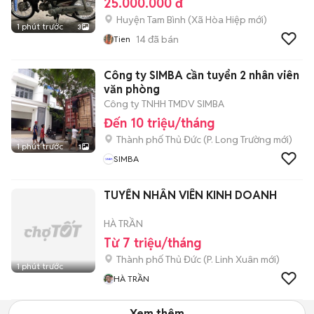
25.000.000 đ
Huyện Tam Bình
(
Xã Hòa Hiệp
mới)
1 phút trước
3
14
đã bán
Tien
Công ty SIMBA cần tuyển 2 nhân viên
văn phòng
Công ty TNHH TMDV SIMBA
Đến 10 triệu/tháng
Thành phố Thủ Đức
(
P. Long Trường
mới)
1 phút trước
1
SIMBA
TUYỂN NHÂN VIÊN KINH DOANH
HÀ TRẦN
Từ 7 triệu/tháng
Thành phố Thủ Đức
(
P. Linh Xuân
mới)
1 phút trước
HÀ TRẦN
Xem thêm