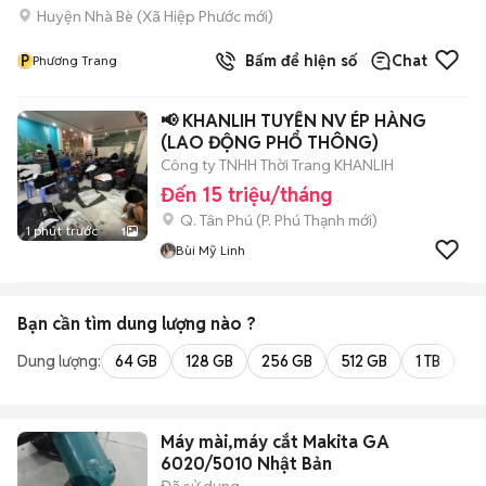
Huyện Nhà Bè
(
Xã Hiệp Phước
mới)
P
Bấm để hiện số
Chat
Phương Trang
📢 KHANLIH TUYỂN NV ÉP HÀNG
(LAO ĐỘNG PHỔ THÔNG)
Công ty TNHH Thời Trang KHANLIH
Đến 15 triệu/tháng
Q. Tân Phú
(
P. Phú Thạnh
mới)
1 phút trước
1
Bùi Mỹ Linh
Bạn cần tìm
dung lượng
nào ?
Dung lượng:
64 GB
128 GB
256 GB
512 GB
1 TB
2 
Máy mài,máy cắt Makita GA
6020/5010 Nhật Bản