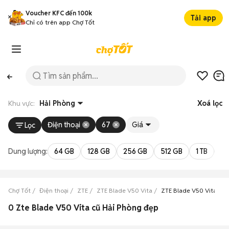
Voucher KFC đến 100k
Tải app
Chỉ có trên app Chợ Tốt
Khu vực:
Hải Phòng
Xoá lọc
Điện thoại
67
Giá
Lọc
Dung lượng:
64 GB
128 GB
256 GB
512 GB
1 TB
2 
Chợ Tốt
Điện thoại
ZTE
ZTE Blade V50 Vita
ZTE Blade V50 Vita Hải
0 Zte Blade V50 Vita cũ Hải Phòng đẹp