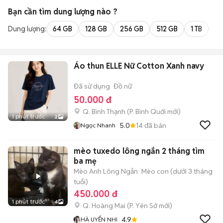
Bạn cần tìm
dung lượng
nào ?
Dung lượng:
64 GB
128 GB
256 GB
512 GB
1 TB
2 
Áo thun ELLE Nữ Cotton Xanh navy
Đã sử dụng
Đồ nữ
50.000 đ
Q. Bình Thạnh
(
P. Bình Quới
mới)
1 phút trước
2
5.0
14
đã bán
Ngọc Nhanh
mèo tuxedo lông ngắn 2 tháng tìm
ba mẹ
Mèo Anh Lông Ngắn
Mèo con (dưới 3 tháng
tuổi)
450.000 đ
1 phút trước
4
Q. Hoàng Mai
(
P. Yên Sở
mới)
4.9
HÀ UYỂN NHI