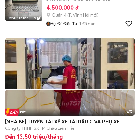
4.500.000 đ
Quận 4
(
P. Vĩnh Hội
mới)
1 phút trước
2
1
đã bán
Hội Đồ Điện Tử
Tin nổi bật
4
[NHÀ BÈ] TUYỂN TÀI XẾ XE TẢI DẤU C VÀ PHỤ XE
Công ty TNHH SX TM Châu Liên Hiền
Đến 13,50 triệu/tháng