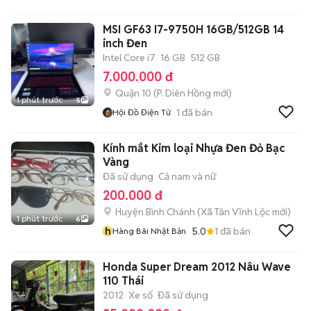
MSI GF63 I7-9750H 16GB/512GB 14
inch Đen
Intel Core i7
16 GB
512 GB
7.000.000 đ
Quận 10
(
P. Diên Hồng
mới)
1 phút trước
5
1
đã bán
Hội Đồ Điện Tử
Kính mắt Kim loại Nhựa Đen Đỏ Bạc
Vàng
Đã sử dụng
Cả nam và nữ
200.000 đ
Huyện Bình Chánh
(
Xã Tân Vĩnh Lộc
mới)
1 phút trước
6
h
5.0
1
đã bán
Hàng Bãi Nhật Bản
Honda Super Dream 2012 Nâu Wave
110 Thái
2012
Xe số
Đã sử dụng