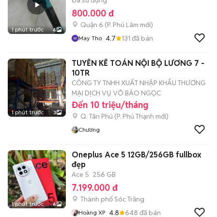
Đã sử dụng
800.000 đ
Quận 6
(
P. Phú Lâm
mới)
1 phút trước
6
4.7
131
đã bán
May Tho
TUYỂN KẾ TOÁN NỘI BỘ LƯƠNG 7 -
10TR
CÔNG TY TNHH XUẤT NHẬP KHẨU THƯƠNG
MẠI DỊCH VỤ VÕ BẢO NGỌC
Đến 10 triệu/tháng
1 phút trước
3
Q. Tân Phú
(
P. Phú Thạnh
mới)
Chương
Oneplus Ace 5 12GB/256GB fullbox
đẹp
Ace 5
256 GB
7.199.000 đ
Thành phố Sóc Trăng
1 phút trước
6
4.8
648
đã bán
Hoàng XP