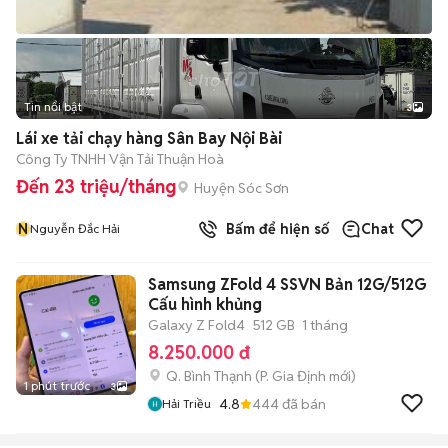
Tin nổi bật
3
Lái xe tải chạy hàng Sân Bay Nội Bài
Công Ty TNHH Vận Tải Thuận Hoà
Đến 23 triệu/tháng
Huyện Sóc Sơn
N
Bấm để hiện số
Chat
Nguyễn Đắc Hải
Samsung ZFold 4 SSVN Bản 12G/512G
Cấu hình khủng
Galaxy Z Fold4
512 GB
1 tháng
8.250.000 đ
Q. Bình Thạnh
(
P. Gia Định
mới)
1 phút trước
3
4.8
444
đã bán
Hải Triều