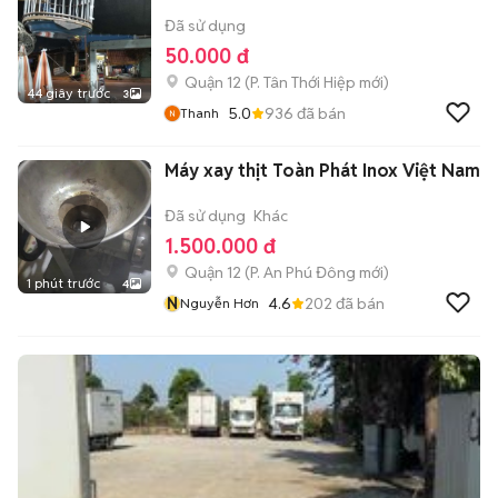
Đã sử dụng
50.000 đ
Quận 12
(
P. Tân Thới Hiệp
mới)
44 giây trước
3
5.0
936
đã bán
Thanh
Máy xay thịt Toàn Phát Inox Việt Nam
Đã sử dụng
Khác
1.500.000 đ
Quận 12
(
P. An Phú Đông
mới)
1 phút trước
4
N
4.6
202
đã bán
Nguyễn Hơn