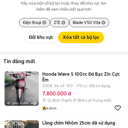
Hãy xóa một số bộ lọc hoặc thay đổi khu vực tìm 
kiếm để xem nhiều kết quả hơn
Điện thoại
ZTE
Blade V50 Vita
Đổi khu vực
Xóa tất cả bộ lọc
Tin đăng mới
Honda Wave S 100cc Đỏ Bạc Zin Cực
Êm
2008
Xe số
100 - 175 cc
Đã sử dụng
7.800.000 đ
Q. Bình Thạnh
(
P. Bình Lợi Trung
mới)
42 giây trước
6
A
A Bình
Lồng chim Nhôm 25cm đã sử dụng