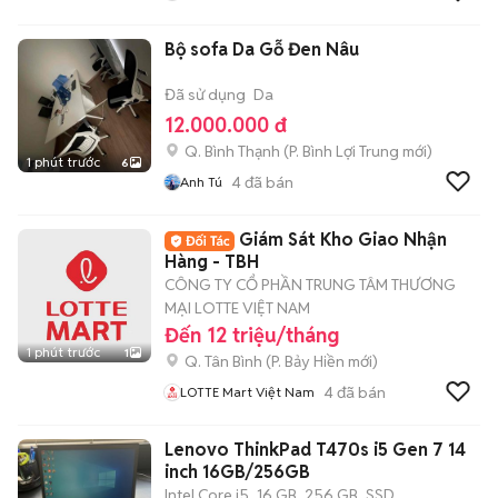
Bộ sofa Da Gỗ Đen Nâu
Đã sử dụng
Da
12.000.000 đ
Q. Bình Thạnh
(
P. Bình Lợi Trung
mới)
1 phút trước
6
4
đã bán
Anh Tú
Giám Sát Kho Giao Nhận
Hàng - TBH
CÔNG TY CỔ PHẦN TRUNG TÂM THƯƠNG
MẠI LOTTE VIỆT NAM
Đến 12 triệu/tháng
1 phút trước
1
Q. Tân Bình
(
P. Bảy Hiền
mới)
4
đã bán
LOTTE Mart Việt Nam
Lenovo ThinkPad T470s i5 Gen 7 14
inch 16GB/256GB
Intel Core i5
16 GB
256 GB
SSD