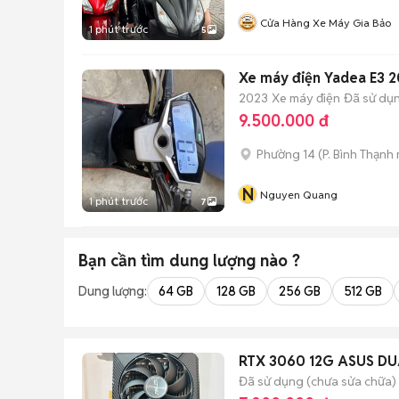
Cửa Hàng Xe Máy Gia Bảo
1 phút trước
5
Xe máy điện Yadea E3 
2023
Xe máy điện
Đã sử dụ
9.500.000 đ
Phường 14
(
P. Bình Thạnh
N
Nguyen Quang
1 phút trước
7
Bạn cần tìm
dung lượng
nào ?
Dung lượng:
64 GB
128 GB
256 GB
512 GB
RTX 3060 12G ASUS D
Đã sử dụng (chưa sửa chữa)