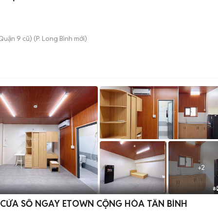
Quận 9 cũ)
(
P. Long Bình
mới)
+
2
8
📍CHÍNH CHỦ VỪA TRỐNG STUDIO 35M² CỬA SỔ NGAY ETOWN CỘNG HÒA TÂN BÌNH