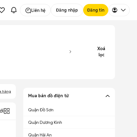
Đăng nhập
Đăng tin
Liên hệ
Xoá
lọc
a hàng
Mua bán đồ điện tử
Quận Đồ Sơn
ới
Quận Dương Kinh
Quận Hải An