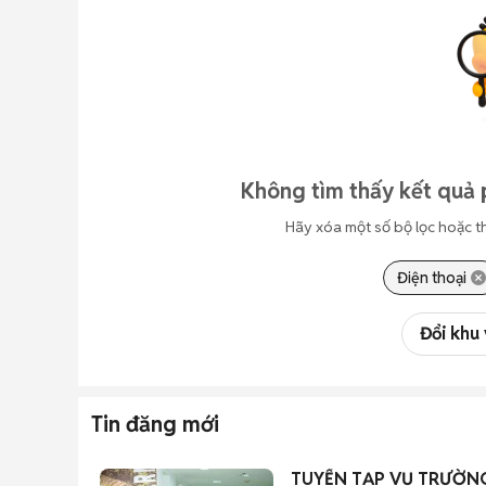
Không tìm thấy kết quả 
Hãy xóa một số bộ lọc hoặc t
Điện thoại
Đổi khu
Tin đăng mới
TUYỂN TẠP VỤ TRƯỜN