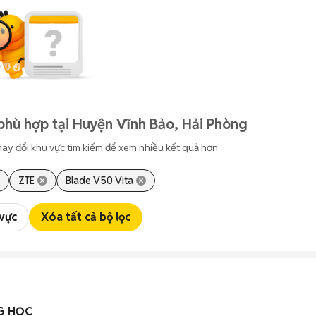
phù hợp tại Huyện Vĩnh Bảo, Hải Phòng
hay đổi khu vực tìm kiếm để xem nhiều kết quả hơn
ZTE
Blade V50 Vita
 vực
Xóa tất cả bộ lọc
G HỌC