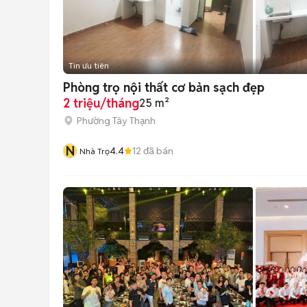
Tin ưu tiên
Phòng trọ nội thất cơ bản sạch đẹp
2 triệu/tháng
25 m²
Phường Tây Thạnh
N
4.4
12
đã bán
Nhà Trọ