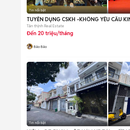
Tin nổi bật
TUYỂN DỤNG CSKH -KHÔNG YÊU CẦU KI
Tân thịnh Real Estate
Đến 20 triệu/tháng
Bảo Bảo
Tin nổi bật