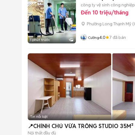
công ty vệ sinh công nghiệp
Đến 10 triệu/tháng
Phường Long Thạnh Mỹ (
4.0
7
đã bán
Cường
1 phút trước
1
Tin nổi bật
Nội thất đầy đủ