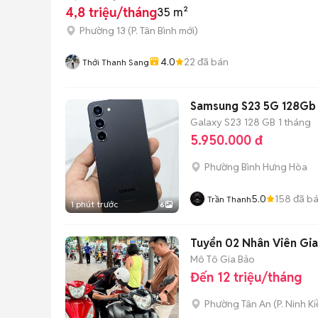
4,8 triệu/tháng
35 m²
Phường 13
(
P. Tân Bình
mới)
4.0
22
đã bán
Thới Thanh Sang
Samsung S23 5G 128Gb
Galaxy S23
128 GB
1 tháng
5.950.000 đ
Phường Bình Hưng Hòa
5.0
158
đã b
Trần Thanh
1 phút trước
6
Tuyển 02 Nhân Viên Gia
Mô Tô Gia Bảo
Đến 12 triệu/tháng
Phường Tân An
(
P. Ninh K