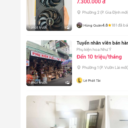
7.300.000 đ
Phường 2
(
P. Gia Định
mới
4.8
181
đã b
Hùng Quân
1 phút trước
5
Tuyển nhân viên bán hà
Phụ kiện hoa Như Ý
Đến 10 triệu/tháng
Phường 1
(
P. Vườn Lài
mới
L
Lê Phát Tài
1 phút trước
1