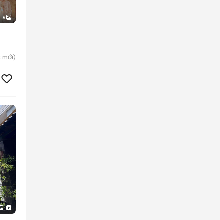
6
t
mới)