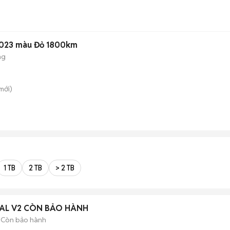
2023 màu Đỏ 1800km
ng
mới)
1 TB
2 TB
> 2 TB
UAL V2 CÒN BẢO HÀNH
Còn bảo hành