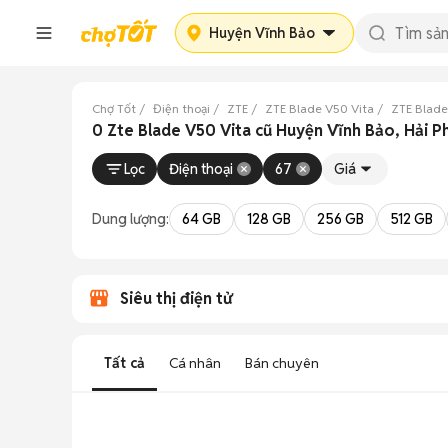
Huyện Vĩnh Bảo
Chợ Tốt
Điện thoại
ZTE
ZTE Blade V50 Vita
ZTE Blade
0 Zte Blade V50 Vita cũ Huyện Vĩnh Bảo, Hải 
Lọc
Điện thoại
67
Giá
Dung lượng:
64 GB
128 GB
256 GB
512 GB
Siêu thị điện tử
Tất cả
Cá nhân
Bán chuyên