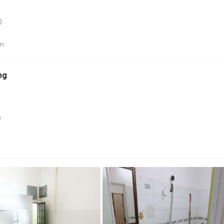
)
án
ng
)