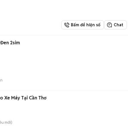
Bấm để hiện số
Chat
 Đen 2sim
án
o Xe Máy Tại Cần Thơ
iều
mới)