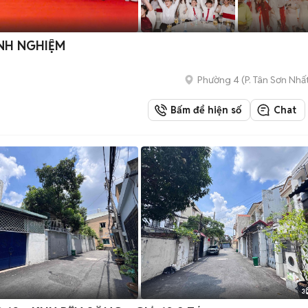
NH NGHIỆM
Phường 4
(
P. Tân Sơn Nhấ
Bấm để hiện số
Chat
3