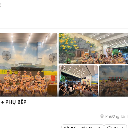
)
+
2
0 PHỤC VỤ + PHỤ BẾP
Phường Tân