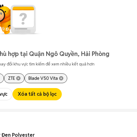
phù hợp tại Quận Ngô Quyền, Hải Phòng
hay đổi khu vực tìm kiếm để xem nhiều kết quả hơn
ZTE
Blade V50 Vita
 vực
Xóa tất cả bộ lọc
r Đen Polyester