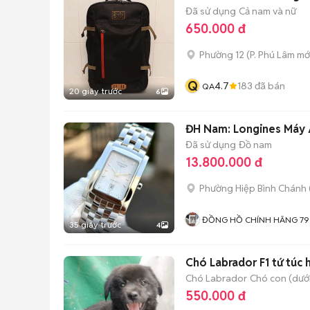
Đã sử dụng
Cả nam và nữ
650.000 đ
Phường 12
(
P. Phú Lâm
mớ
Q
4.7
183
đã bán
QA
20 giây trước
6
ĐH Nam: Longines Máy A
Đã sử dụng
Đồ nam
13.800.000 đ
Phường Hiệp Bình Chánh 
ĐỒNG HỒ CHÍNH HÃNG 79
35 giây trước
4
Chó Labrador F1 tứ túc
Chó Labrador
Chó con (dưới
550.000 đ