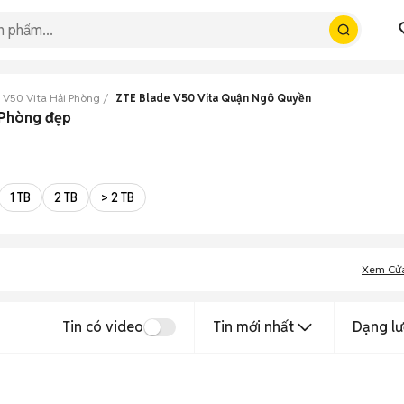
 V50 Vita Hải Phòng
ZTE Blade V50 Vita Quận Ngô Quyền
 Phòng đẹp
1 TB
2 TB
> 2 TB
Xem Cử
Tin có video
Tin mới nhất
Dạng lư