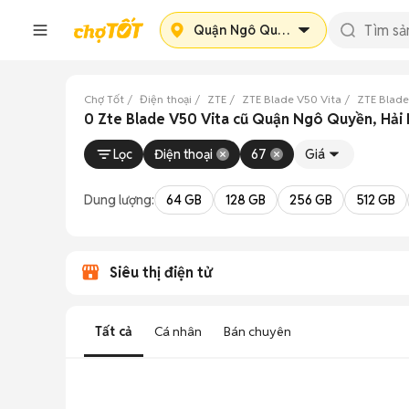
Quận Ngô Quyền
Chợ Tốt
Điện thoại
ZTE
ZTE Blade V50 Vita
ZTE Blade
0 Zte Blade V50 Vita cũ Quận Ngô Quyền, Hải
Lọc
Điện thoại
67
Giá
Dung lượng:
64 GB
128 GB
256 GB
512 GB
Siêu thị điện tử
Tất cả
Cá nhân
Bán chuyên