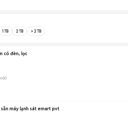
1 TB
2 TB
> 2 TB
m có đèn, lọc
mới)
 sẵn máy lạnh sát emart pvt