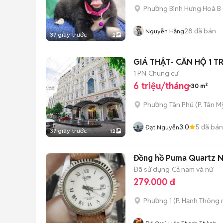
Phường Bình Hưng Hoà B
28
đã bán
Nguyễn Hằng
37 giây trước
2
GIÁ THẬT- CĂN HỘ 1 T
1 PN
Chung cư
6 triệu/tháng
30 m²
Phường Tân Phú
(
P. Tân My
3.0
5
đã bán
Đạt Nguyễn
37 giây trước
12
Đồng hồ Puma Quartz N
Đã sử dụng
Cả nam và nữ
279.000 đ
Phường 1
(
P. Hạnh Thông