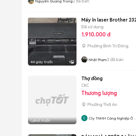
2
đã bán
Nguyễn Quang Trung
Máy in laser Brother 23
Đã sử dụng
1.910.000 đ
Phường Bình Trị Đông
2
đã bán
Nhật Phạm
44 giây trước
1
Thợ đồng
CKC
Thương lượng
Phường Thới An
Cty TNHH Công Nghiệp Ô 
1 phút trước
CKC