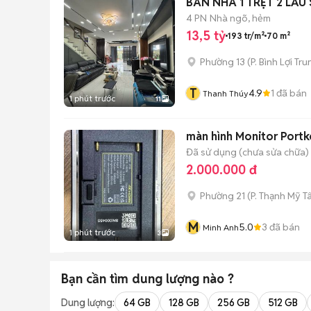
BÁN NHÀ 1 TRỆT 2 LẦ
4 PN
Nhà ngõ, hẻm
13,5 tỷ
193 tr/m²
70 m²
Phường 13
(
P. Bình Lợi Tr
T
4.9
1
đã bán
Thanh Thúy
1 phút trước
11
màn hình Monitor Port
Đã sử dụng (chưa sửa chữa)
2.000.000 đ
Phường 21
(
P. Thạnh Mỹ T
M
5.0
3
đã bán
Minh Anh
1 phút trước
3
Bạn cần tìm
dung lượng
nào ?
Dung lượng:
64 GB
128 GB
256 GB
512 GB