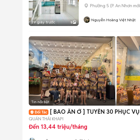
Phường 5
(
P. An Nhơn
mới
Nguyễn Hoàng Việt Nhật
39 giây trước
5
Tin nổi bật
[ BAO ĂN Ở ] TUYỂN 3
QUÁN THÁI KHAPI
Đến 13,44 triệu/tháng