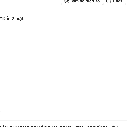
Bấm để hiện số
Chat
21D in 2 mặt
Tô