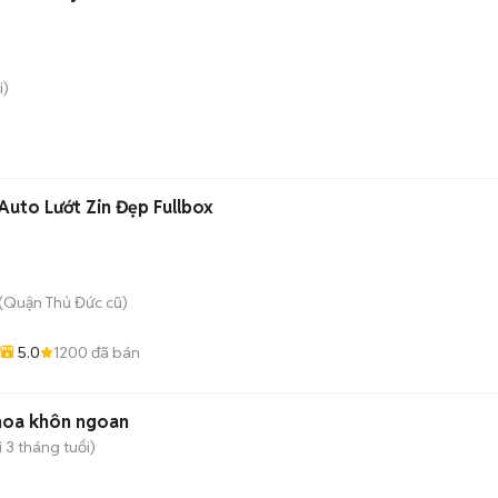
i)
uto Lướt Zin Đẹp Fullbox
(Quận Thủ Đức cũ)
5.0
1200
đã bán
 hoa khôn ngoan
 3 tháng tuổi)