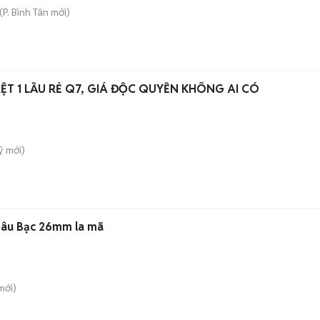
(
P. Bình Tân
mới)
RỆT 1 LẦU RẺ Q7, GIÁ ĐỘC QUYỀN KHÔNG AI CÓ
̃
mới)
âu Bạc 26mm la mã
mới)