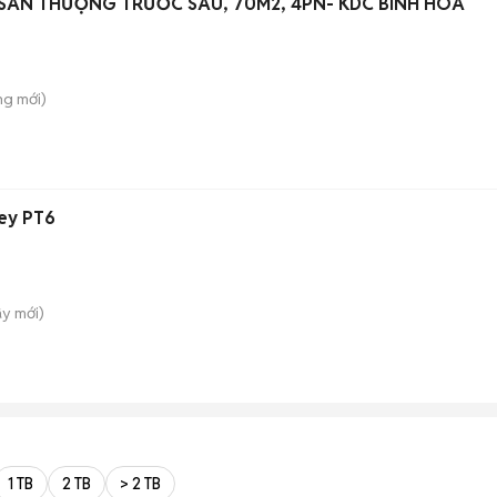
U SÂN THƯỢNG TRƯỚC SAU, 70M2, 4PN- KDC BÌNH HÒA
ung
mới)
key PT6
ây
mới)
1 TB
2 TB
> 2 TB