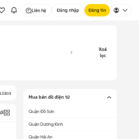
Đăng nhập
Đăng tin
Liên hệ
Xoá
lọc
a hàng
Mua bán đồ điện tử
Quận Đồ Sơn
ới
Quận Dương Kinh
Quận Hải An