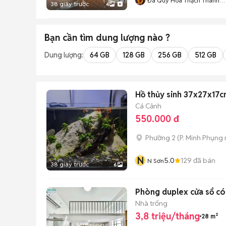
Đá Quý Hóa Thạch Thành
38 giây trước
4
Đạt
Bạn cần tìm
dung lượng
nào ?
Dung lượng:
64 GB
128 GB
256 GB
512 GB
Hồ thủy sinh 37x27x17c
Cá Cảnh
550.000 đ
Phường 2
(
P. Minh Phụng
N
5.0
129
đã bán
N Sơn
38 giây trước
6
Phòng duplex cửa sổ có
Nhà trống
3,8 triệu/tháng
28 m²