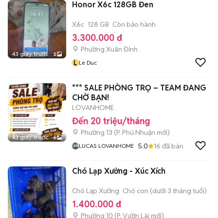
Honor X6c 128GB Đen
X6c
128 GB
Còn bảo hành
3.300.000 đ
Phường Xuân Đỉnh
43 giây trước
2
L
Le Duc
*** SALE PHÒNG TRỌ – TEAM ĐANG
CHỜ BẠN!
LOVANHOME
Đến 20 triệu/tháng
Phường 13
(
P. Phú Nhuận
mới)
43 giây trước
6
5.0
16
đã bán
LUCAS LOVANHOME
Chó Lạp Xưởng - Xúc Xích
Chó Lạp Xưởng
Chó con (dưới 3 tháng tuổi)
1.400.000 đ
Phường 10
(
P. Vườn Lài
mới)