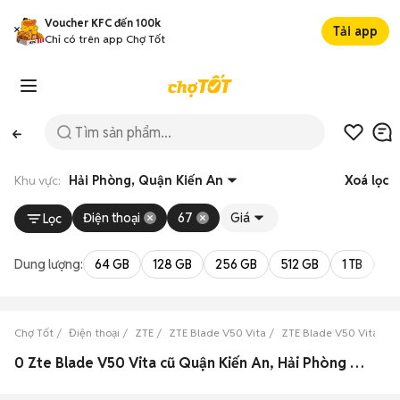
Voucher KFC đến 100k
Tải app
Chỉ có trên app Chợ Tốt
Khu vực:
Hải Phòng, Quận Kiến An
Xoá lọc
Điện thoại
67
Giá
Lọc
Dung lượng:
64 GB
128 GB
256 GB
512 GB
1 TB
2 
Chợ Tốt
Điện thoại
ZTE
ZTE Blade V50 Vita
ZTE Blade V50 Vita Hải
0 Zte Blade V50 Vita cũ Quận Kiến An, Hải Phòng đẹp