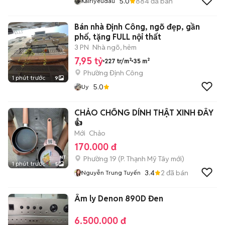
5.0
884
đã bán
Kairiyeudau
Bán nhà Định Công, ngõ đẹp, gần
phố, tặng FULL nội thất
3 PN
Nhà ngõ, hẻm
7,95 tỷ
227 tr/m²
35 m²
Phường Định Công
1 phút trước
9
5.0
Uy
CHẢO CHỐNG DÍNH THẬT XINH ĐÂY
👍
Mới
Chảo
170.000 đ
Phường 19
(
P. Thạnh Mỹ Tây
mới)
1 phút trước
5
3.4
2
đã bán
Nguyễn Trung Tuyến
Âm ly Denon 890D Đen
6.500.000 đ