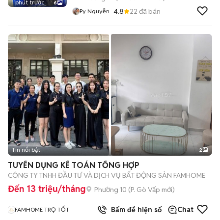
1 phút trước
6
4.8
22
đã bán
Py Nguyễn
Tin nổi bật
2
TUYỂN DỤNG KẾ TOÁN TỔNG HỢP
CÔNG TY TNHH ĐẦU TƯ VÀ DỊCH VỤ BẤT ĐỘNG SẢN FAMHOME
Đến 13 triệu/tháng
Phường 10
(
P. Gò Vấp
mới)
Bấm để hiện số
Chat
FAMHOME TRỌ TỐT