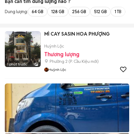
Bạn cần tìm
dung lượng
nào ?
Dung lượng:
64 GB
128 GB
256 GB
512 GB
1 TB
2 
MÌ CAY SASIN HOA PHƯỢNG
Huỳnh Lộc
Thương lượng
Phường 2
(
P. Cầu Kiệu
mới)
1 phút trước
1
Huỳnh Lộc