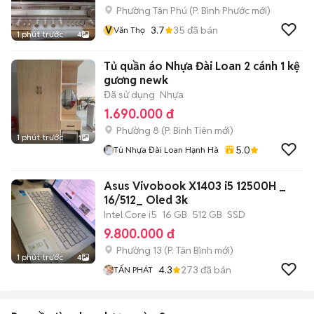
Phường Tân Phú
(
P. Bình Phước
mới)
V
3.7
35
đã bán
Văn Thọ
1 phút trước
4
Tủ quần áo Nhựa Đài Loan 2 cánh 1 kệ
gương newk
Đã sử dụng
Nhựa
1.690.000 đ
Phường 8
(
P. Bình Tiên
mới)
1 phút trước
1
5.0
Tủ Nhựa Đài Loan Hạnh Hà
Asus Vivobook X1403 i5 12500H _
16/512_ Oled 3k
Intel Core i5
16 GB
512 GB
SSD
9.800.000 đ
Phường 13
(
P. Tân Bình
mới)
1 phút trước
4
4.3
273
đã bán
TẤN PHÁT