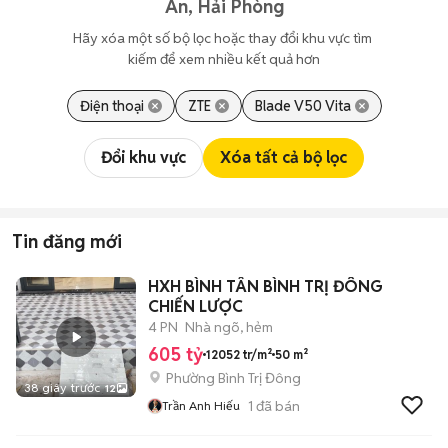
An, Hải Phòng
Hãy xóa một số bộ lọc hoặc thay đổi khu vực tìm 
kiếm để xem nhiều kết quả hơn
Điện thoại
ZTE
Blade V50 Vita
Đổi khu vực
Xóa tất cả bộ lọc
Tin đăng mới
HXH BÌNH TÂN BÌNH TRỊ ĐÔNG
CHIẾN LƯỢC
4 PN
Nhà ngõ, hẻm
605 tỷ
12052 tr/m²
50 m²
Phường Bình Trị Đông
38 giây trước
12
1
đã bán
Trần Anh Hiếu