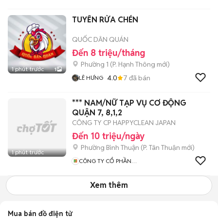
TUYỂN RỬA CHÉN
QUỐC DÂN QUÁN
Đến 8 triệu/tháng
Phường 1
(
P. Hạnh Thông
mới)
1 phút trước
1
4.0
7
đã bán
LÊ HƯNG
*** NAM/NỮ TẠP VỤ CƠ ĐỘNG
QUẬN 7, 8,1,2
CÔNG TY CP HAPPYCLEAN JAPAN
Đến 10 triệu/ngày
Phường Bình Thuận
(
P. Tân Thuận
mới)
1 phút trước
CÔNG TY CỔ PHẦN
HAPPYCLEAN JAPAN
Xem thêm
Mua bán đồ điện tử