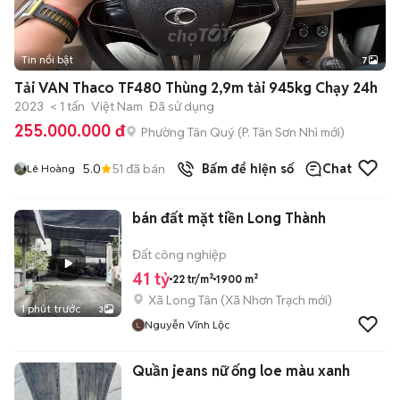
Tin nổi bật
7
+
2
Tải VAN Thaco TF480 Thùng 2,9m tải 945kg Chạy 24h
2023
< 1 tấn
Việt Nam
Đã sử dụng
255.000.000 đ
Phường Tân Quý
(
P. Tân Sơn Nhì
mới)
5.0
51
đã bán
Bấm để hiện số
Chat
Lê Hoàng
bán đất mặt tiền Long Thành
Đất công nghiệp
41 tỷ
22 tr/m²
1900 m²
Xã Long Tân
(
Xã Nhơn Trạch
mới)
1 phút trước
3
Nguyễn Vĩnh Lộc
Quần jeans nữ ống loe màu xanh