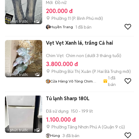
Mới
Đồ nữ
200.000 đ
Phường 11
(
P. Bình Phú
mới)
1 phút trước
6
1
đã bán
Huyền Trang
Vẹt Vẹt Xanh lá, trắng Cả hai
Chim Vẹt
Chim non (dưới 3 tháng tuổi)
3.800.000 đ
Phường Bùi Thị Xuân
(
P. Hai Bà Trưng
mới)
1 phút trước
1
1
đã
Cửa Hàng Võ Tòng Chim
bán
Cảnh
Tủ lạnh Sharp 180L
Đã sử dụng
150 - 199 lít
1.100.000 đ
Phường Tăng Nhơn Phú A (Quận 9 cũ)
1 phút trước
2
3
đã bán
Hùng