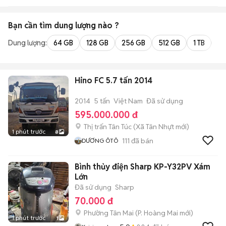
Bạn cần tìm
dung lượng
nào ?
Dung lượng:
64 GB
128 GB
256 GB
512 GB
1 TB
2 
Hino FC 5.7 tấn 2014
2014
5 tấn
Việt Nam
Đã sử dụng
595.000.000 đ
Thị trấn Tân Túc
(
Xã Tân Nhựt
mới)
1 phút trước
8
111
đã bán
DƯƠNG ÔTÔ
Bình thủy điện Sharp KP-Y32PV Xám
Lớn
Đã sử dụng
Sharp
70.000 đ
Phường Tân Mai
(
P. Hoàng Mai
mới)
1 phút trước
1