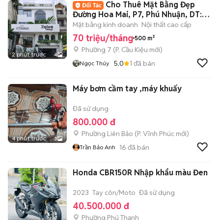
Cho Thuê Mặt Bằng Đẹp
Đường Hoa Mai, P7, Phú Nhuận, DT:
8x20m
Mặt bằng kinh doanh
Nội thất cao cấp
70 triệu/tháng
500 m²
Phường 7
(
P. Cầu Kiệu
mới)
2 phút trước
4
5.0
1
đã bán
Ngọc Thúy
Máy bơm cầm tay ,máy khuấy
Đã sử dụng
800.000 đ
Phường Liên Bảo
(
P. Vĩnh Phúc
mới)
4 phút trước
3
16
đã bán
Trần Bảo Anh
Honda CBR150R Nhập khẩu màu Đen
2023
Tay côn/Moto
Đã sử dụng
40.500.000 đ
Phường Phú Thạnh