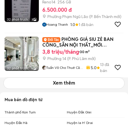
Reno14
256 GB
6.500.000 đ
Phường Phạm Ngũ Lão
(
P. Bến Thành
mới)
32 phút trước
3
1.0
1
đã bán
Hoang Thanh
PHÒNG GIÁ SIU ZẺ BAN
CÔNG_SẴN NỘI THẤT_MỚI
100%_BÀ HOM_TỈNH LỘ 10_Q6
3,8 triệu/tháng
30 m²
Phường 14
(
P. Phú Lâm
mới)
13
đã
5.0
Tuấn Võ Cho Thuê Căn
32 phút trước
5
bán
Hộ Phòng Trọ
Xem thêm
Mua bán đồ điện tử
Thành phố Kon Tum
Huyện Đắk Glei
Huyện Đắk Hà
Huyện Ia H' Drai