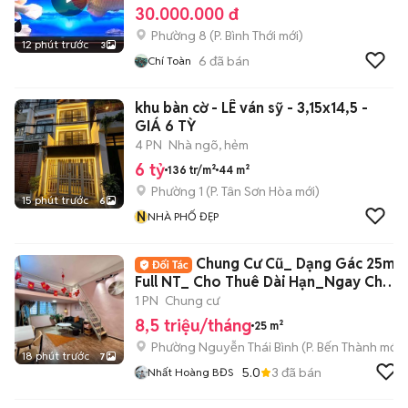
30.000.000 đ
Phường 8
(
P. Bình Thới
mới)
12 phút trước
3
6
đã bán
Chí Toàn
khu bàn cờ - LÊ ván sỹ - 3,15x14,5 -
GIÁ 6 TỲ
4 PN
Nhà ngõ, hẻm
6 tỷ
136 tr/m²
44 m²
Phường 1
(
P. Tân Sơn Hòa
mới)
15 phút trước
6
N
NHÀ PHỐ ĐẸP
Chung Cư Cũ_ Dạng Gác 25m2
Full NT_ Cho Thuê Dài Hạn_Ngay Chợ
BThanh
1 PN
Chung cư
8,5 triệu/tháng
25 m²
Phường Nguyễn Thái Bình
(
P. Bến Thành
mới)
18 phút trước
7
5.0
3
đã bán
Nhất Hoàng BĐS