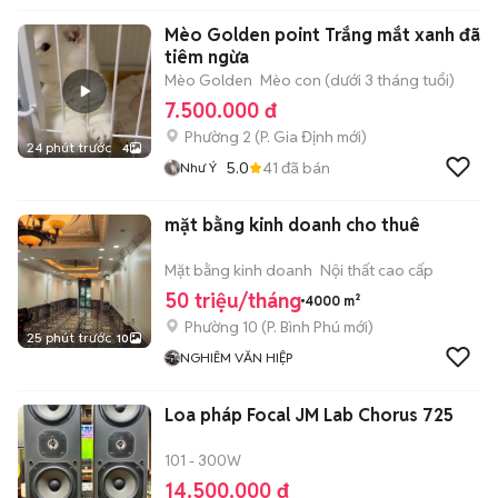
Mèo Golden point Trắng mắt xanh đã
tiêm ngừa
Mèo Golden
Mèo con (dưới 3 tháng tuổi)
7.500.000 đ
Phường 2
(
P. Gia Định
mới)
24 phút trước
4
5.0
41
đã bán
Như Ý
mặt bằng kinh doanh cho thuê
Mặt bằng kinh doanh
Nội thất cao cấp
50 triệu/tháng
4000 m²
Phường 10
(
P. Bình Phú
mới)
25 phút trước
10
NGHIÊM VĂN HIỆP
Loa pháp Focal JM Lab Chorus 725
101 - 300W
14.500.000 đ