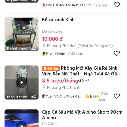
5
1
đã bán
KINH DOANH NHÀ PHỐ HCM
Bể cá cảnh Kính
Đã sử dụng
10.000 đ
Phường Phố Huế
(
P. Hai Bà Trưng
mới)
11 phút trước
2
P
7
đã bán
Phạm Khiêm
Phòng Mới Xây Giá Rẻ Sinh
Viên Sẵn Nội Thất - Ngã Tư 4 Xã Gần
ĐH VUH
3,8 triệu/tháng
30 m²
Phường Phú Thạnh
13
đã
5.0
Tuấn Võ Cho Thuê Căn
12 phút trước
11
bán
Hộ Phòng Trọ
Cặp Cá Sấu Mỏ Vịt Albino Short 90cm
Albino
Cá Cảnh