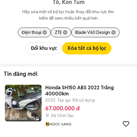
Tô, Kon Tum
Hãy xóa một số bộ lọc hoặc thay đổi khu vực tìm 
kiếm để xem nhiều kết quả hơn
Điện thoại
ZTE
Blade V60 Design
Đổi khu vực
Xóa tất cả bộ lọc
Tin đăng mới
Honda SH150 ABS 2022 Trắng
40000km
2022
Tay ga
Đã sử dụng
67.000.000 đ
Xã Vĩnh Tân
1 phút trước
2
N
NGOC SANG