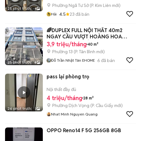
Phường Ngã Tư Sở
(
P. Kim Liên
mới)
25 phút trước
4
h
4.5
23
đã bán
Hải
🌈DUPLEX FULL NỘI THẤT 40m2
NGAY CẦU VƯỢT HOÀNG HOA
THÁM CỘNG HOÀ
3,9 triệu/tháng
40 m²
Phường 13
(
P. Tân Bình
mới)
6
đã bán
Đỗ Trần Nhật Tân EHOME
25 phút trước
8
pass lại phòng trọ
Nội thất đầy đủ
4 triệu/tháng
28 m²
Phường Dịch Vọng
(
P. Cầu Giấy
mới)
26 phút trước
3
Nhat Minh Nguyen Quang
OPPO Reno14 F 5G 256GB 8GB