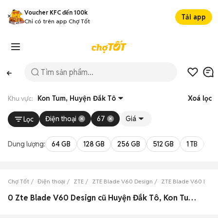
Voucher KFC đến 100k
Tải app
Chỉ có trên app Chợ Tốt
Khu vực:
Kon Tum, Huyện Đắk Tô
Xoá lọc
Điện thoại
67
Giá
Lọc
Dung lượng:
64 GB
128 GB
256 GB
512 GB
1 TB
2 
Chợ Tốt
Điện thoại
ZTE
ZTE Blade V60 Design
ZTE Blade V60 Desi
0 Zte Blade V60 Design cũ Huyện Đắk Tô, Kon Tum đẹp