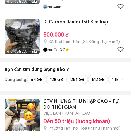
6 phút trước
2
NgOanh
IC Carbon Raider 150 Kim loại
500.000 đ
Xã Thới Tam Thôn
(
Xã Đông Thạnh
mới)
3.0
Nghĩa
6 phút trước
8
Bạn cần tìm
dung lượng
nào ?
Dung lượng:
64 GB
128 GB
256 GB
512 GB
1 TB
2 
CTV NHƯNG THU NHẬP CAO - TỰ
DO THỜI GIAN
VIỆC LÀM THU NHẬP CAO
Đến 50 triệu (lương khoán)
Phường Tân Thới Hòa
(
P. Phú Thạnh
mới)
10 phút trước