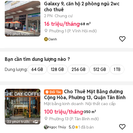
Galaxy 9, căn hộ 2 phòng ngủ 2wc
cho thuê
2 PN
Chung cư
16 triệu/tháng
68 m²
Phường 1
(
P. Vĩnh Hội
mới)
20 phút trước
O
Oanh
Bạn cần tìm
dung lượng
nào ?
Dung lượng:
64 GB
128 GB
256 GB
512 GB
1 TB
2 
Cho Thuê Mặt Bằng đường
Cộng Hòa, Phường 13, Quận Tân Bình
Mặt bằng kinh doanh
Nội thất cao cấp
100 triệu/tháng
350 m²
Phường 13
(
P. Tân Bình
mới)
22 phút trước
4
5.0
1
đã bán
Ngọc Thúy