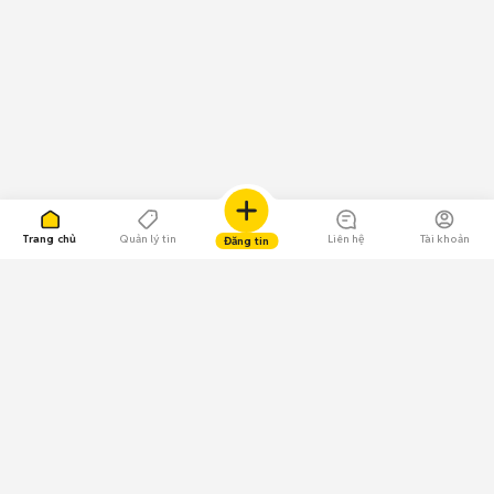
Trang chủ
Quản lý tin
Liên hệ
Tài khoản
Đăng tin
109.000 Bình chọn
Tải ứng dụng Chợ Tốt