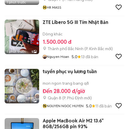
1 phút trước
H
HR MASS
ZTE Libero 5G III Tím Nhật Bản
Dòng khác
1.500.000 đ
Thành phố Bắc Ninh
(
P. Kinh Bắc
mới)
1 phút trước
5
5.0
13
đã bán
Nguyen Hoan
tuyển phục vụ lương tuần
mon ngon trang bang q8
Đến 28.000 đ/giờ
Quận 8
(
P. Phú Định
mới)
1 phút trước
1
N
5.0
11
đã bán
NGUYEN NGOC HUYEN
Apple MacBook Air M2 13.6"
8GB/256GB pin 93%