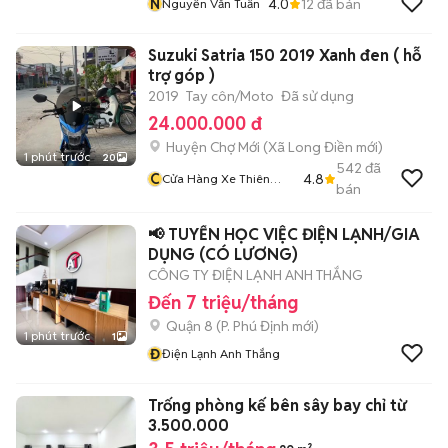
N
4.0
12
đã bán
Nguyễn Văn Tuấn
Suzuki Satria 150 2019 Xanh đen ( hỗ
trợ góp )
2019
Tay côn/Moto
Đã sử dụng
24.000.000 đ
Huyện Chợ Mới
(
Xã Long Điền
mới)
1 phút trước
20
542
đã
C
4.8
Cửa Hàng Xe Thiên
bán
Phước 2
📢 TUYỂN HỌC VIỆC ĐIỆN LẠNH/GIA
DỤNG (CÓ LƯƠNG)
CÔNG TY ĐIỆN LẠNH ANH THẮNG
Đến 7 triệu/tháng
Quận 8
(
P. Phú Định
mới)
1 phút trước
1
Đ
Điện Lạnh Anh Thắng
Trống phòng kế bên sây bay chỉ từ
3.500.000