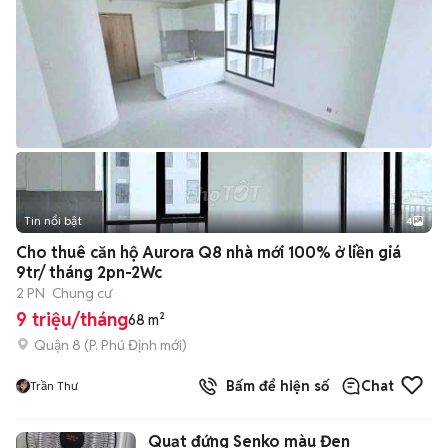
Tin nổi bật
4
Cho thuê căn hộ Aurora Q8 nhà mới 100% ở liền giá
9tr/ tháng 2pn-2Wc
2 PN
Chung cư
9 triệu/tháng
68 m²
Quận 8
(
P. Phú Định
mới)
Bấm để hiện số
Chat
Trần Thư
Quạt đứng Senko màu Đen