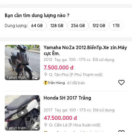
Bạn cần tìm
dung lượng
nào ?
Dung lượng:
64 GB
128 GB
256 GB
512 GB
1 TB
2 
Yamaha NoZa 2012.BiểnTp.Xe zin.Máy
cực Êm.
2012
Tay ga
100 - 175 cc
Đã sử dụng
7.500.000 đ
Q. Tân Phú
(
P. Phú Thạnh
mới)
1 phút trước
8
T
61
đã bán
Trần Hùng
Honda SH 2017 Trắng
2017
Tay ga
100 - 175 cc
Đã sử dụng
47.500.000 đ
Q. Cẩm Lệ
(
P. Hòa Xuân
mới)
1 phút trước
3