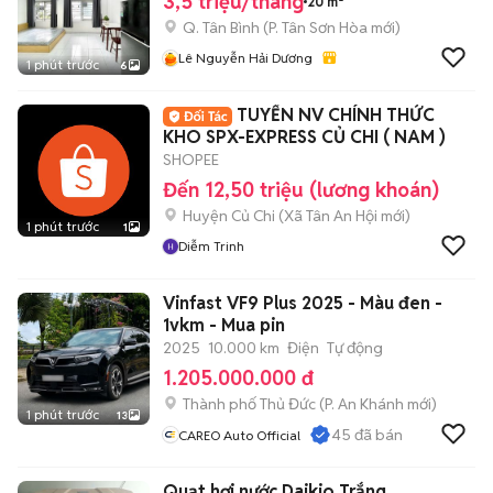
3,5 triệu/tháng
20 m²
Q. Tân Bình
(
P. Tân Sơn Hòa
mới)
Lê Nguyễn Hải Dương
1 phút trước
6
TUYỂN NV CHÍNH THỨC
KHO SPX-EXPRESS CỦ CHI ( NAM )
SHOPEE
Đến 12,50 triệu (lương khoán)
Huyện Củ Chi
(
Xã Tân An Hội
mới)
1 phút trước
1
Diễm Trinh
Vinfast VF9 Plus 2025 - Màu đen -
1vkm - Mua pin
2025
10.000 km
Điện
Tự động
1.205.000.000 đ
Thành phố Thủ Đức
(
P. An Khánh
mới)
1 phút trước
13
45
đã bán
CAREO Auto Official
Quạt hơi nước Daikio Trắng