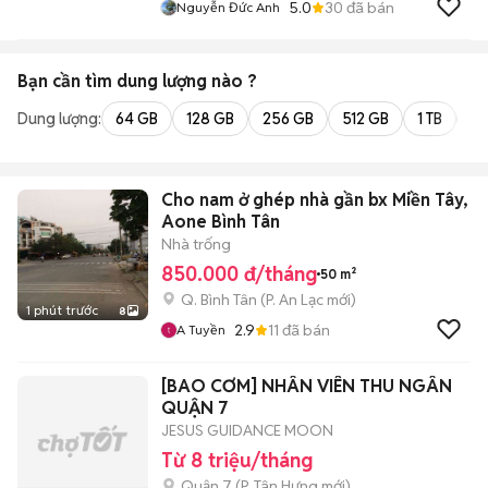
5.0
30
đã bán
Nguyễn Đức Anh
Bạn cần tìm
dung lượng
nào ?
Dung lượng:
64 GB
128 GB
256 GB
512 GB
1 TB
2 
Cho nam ở ghép nhà gần bx Miền Tây,
Aone Bình Tân
Nhà trống
850.000 đ/tháng
50 m²
Q. Bình Tân
(
P. An Lạc
mới)
1 phút trước
8
2.9
11
đã bán
A Tuyền
[BAO CƠM] NHÂN VIÊN THU NGÂN
QUẬN 7
JESUS GUIDANCE MOON
Từ 8 triệu/tháng
Quận 7
(
P. Tân Hưng
mới)