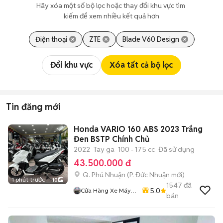
Hãy xóa một số bộ lọc hoặc thay đổi khu vực tìm 
kiếm để xem nhiều kết quả hơn
Điện thoại
ZTE
Blade V60 Design
Đổi khu vực
Xóa tất cả bộ lọc
Tin đăng mới
Honda VARIO 160 ABS 2023 Trắng
Đen BSTP Chính Chủ
2022
Tay ga
100 - 175 cc
Đã sử dụng
43.500.000 đ
Q. Phú Nhuận
(
P. Đức Nhuận
mới)
1 phút trước
10
1547
đã
5.0
Cửa Hàng Xe Máy
bán
Ngô Hà