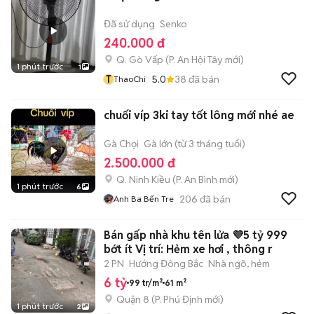
Đã sử dụng
Senko
240.000 đ
Q. Gò Vấp
(
P. An Hội Tây
mới)
1 phút trước
1
T
5.0
38
đã bán
ThaoChi
chuối víp 3ki tay tốt lông mới nhé ae
Gà Chọi
Gà lớn (từ 3 tháng tuổi)
2.500.000 đ
Q. Ninh Kiều
(
P. An Bình
mới)
1 phút trước
6
206
đã bán
Anh Ba Bến Tre
Bán gấp nhà khu tên lửa 💜5 tỷ 999
bớt ít Vị trí: Hẻm xe hơi , thông r
2 PN
Hướng Đông Bắc
Nhà ngõ, hẻm
6 tỷ
99 tr/m²
61 m²
Quận 8
(
P. Phú Định
mới)
1 phút trước
2