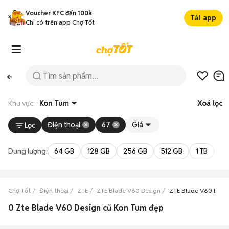
Voucher KFC đến 100k
Tải app
Chỉ có trên app Chợ Tốt
Khu vực:
Kon Tum
Xoá lọc
Điện thoại
67
Giá
Lọc
Dung lượng:
64 GB
128 GB
256 GB
512 GB
1 TB
2 
Chợ Tốt
Điện thoại
ZTE
ZTE Blade V60 Design
ZTE Blade V60 Desi
0 Zte Blade V60 Design cũ Kon Tum đẹp