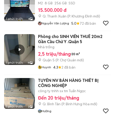
M2
8 GB
256 GB
SSD
15.500.000 đ
Q. Thanh Xuân
(
P. Khương Đình
mới)
1 phút trước
4
5.0
72
đã bán
Nguyễn Văn Lượng
Phòng cho SINH VIÊN THUÊ 20m2
Gần Cầu Chử Y .Quận 5
Nhà trống
2,5 triệu/tháng
20 m²
Quận 5
(
P. Chợ Quán
mới)
1 phút trước
11
h
4.3
2
đã bán
Huynh
TUYỂN NV BÁN HÀNG THIẾT BỊ
CÔNG NGHIỆP
công ty tnhh sx tm Tuấn Ngọc
Đến 20 triệu/tháng
Q. Bình Tân
(
P. Bình Hưng Hòa
mới)
1 phút trước
2
Hường