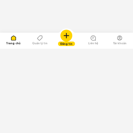
Trang chủ
Quản lý tin
Liên hệ
Tài khoản
Đăng tin
109.000 Bình chọn
Tải ứng dụng Chợ Tốt
Về Chợ Tốt
Quy chế sàn
Chính sách bảo mật
Giải quyết tranh chấp
CÔNG TY TNHH CHỢ TỐT - Người đại diện theo pháp luật: