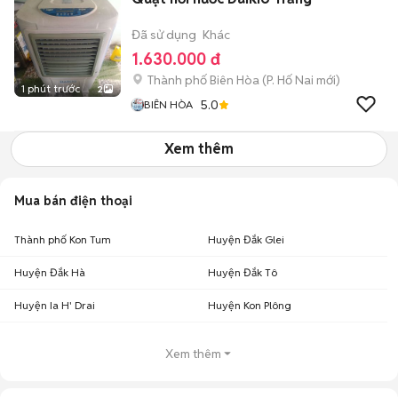
Đã sử dụng
Khác
1.630.000 đ
Thành phố Biên Hòa
(
P. Hố Nai
mới)
1 phút trước
2
5.0
BIÊN HÒA
Xem thêm
Mua bán điện thoại
Thành phố Kon Tum
Huyện Đắk Glei
Huyện Đắk Hà
Huyện Đắk Tô
Huyện Ia H' Drai
Huyện Kon Plông
Xem thêm