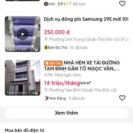
3.9
77
đã bán
Viet
Dịch vụ đóng pin Samsung 29E mới 100
250.000 đ
Phường Linh Trung (Quận Thủ Đức cũ)
(
P. Lin
B
15
đã bán
Bán Đủ Thứ
1 phút trước
1
NHÀ HẺM XE TẢI ĐƯỜNG
TAM BÌNH GẦN TÔ NGỌC VÂN,
1TRỆT 2LẦU+ST 4PN 3WC
4 PN
Nhà ngõ, hẻm
14 triệu/tháng
64 m²
Phường Tam Bình (Quận Thủ Đức cũ)
1 phút trước
9
11
đã bán
Tánh Đặng
Xem thêm
Mua bán đồ điện tử