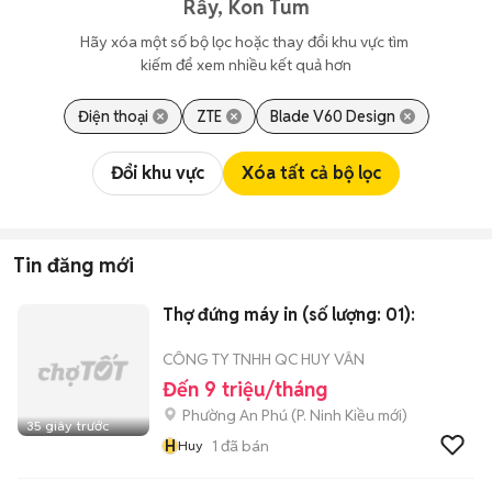
Rẫy, Kon Tum
Hãy xóa một số bộ lọc hoặc thay đổi khu vực tìm 
kiếm để xem nhiều kết quả hơn
Điện thoại
ZTE
Blade V60 Design
Đổi khu vực
Xóa tất cả bộ lọc
Tin đăng mới
Thợ đứng máy in (số lượng: 01):
CÔNG TY TNHH QC HUY VÂN
Đến 9 triệu/tháng
Phường An Phú
(
P. Ninh Kiều
mới)
35 giây trước
H
1
đã bán
Huy