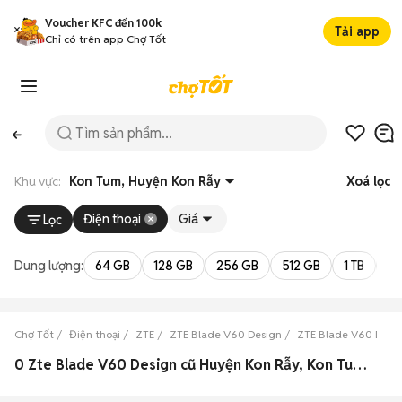
Voucher KFC đến 100k
Tải app
Chỉ có trên app Chợ Tốt
Khu vực:
Kon Tum, Huyện Kon Rẫy
Xoá lọc
Điện thoại
Giá
Lọc
Dung lượng:
64 GB
128 GB
256 GB
512 GB
1 TB
2 
Chợ Tốt
Điện thoại
ZTE
ZTE Blade V60 Design
ZTE Blade V60 Desi
0 Zte Blade V60 Design cũ Huyện Kon Rẫy, Kon Tum đẹp