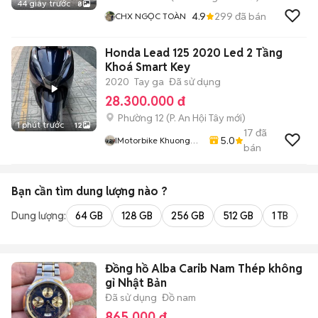
44 giây trước
8
4.9
299
đã bán
CHX NGỌC TOÀN
Honda Lead 125 2020 Led 2 Tầng
Khoá Smart Key
2020
Tay ga
Đã sử dụng
28.300.000 đ
Phường 12
(
P. An Hội Tây
mới)
1 phút trước
12
17
đã
5.0
IMotorbike Khuong
bán
Phan
Bạn cần tìm
dung lượng
nào ?
Dung lượng:
64 GB
128 GB
256 GB
512 GB
1 TB
2 
Đồng hồ Alba Carib Nam Thép không
gỉ Nhật Bản
Đã sử dụng
Đồ nam
865.000 đ