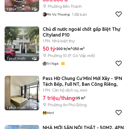
Phường Bến Thành
1 phút trước
5
1
đã bán
Phi Vu Thuong
Chủ đi nước ngoài chốt gấp Biệt Thự
Cityland P10
1 PN
Nhà biệt thự
50 tỷ
200 tr/m²
250 m²
Phường 10
(
P. Gò Vấp
mới)
1 phút trước
4
Trí Ngô
Pass HĐ Chung Cư Mini Mới Xây - 1PN
Tách Bếp, Full NT, Ban Công Riêng,
1 PN
Căn hộ dịch vụ, mini
7 triệu/tháng
35 m²
Phường An Phú Đông
1 phút trước
7
M
Mint
NHÀ MỚI SẴN NỘI THẤT - 50M2, 4PN