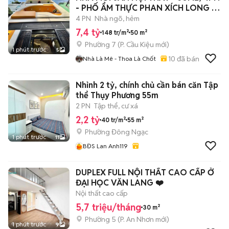
- PHỐ ẨM THỰC PHAN XÍCH LONG -
7,4ty
4 PN
Nhà ngõ, hẻm
7,4 tỷ
148 tr/m²
50 m²
Phường 7
(
P. Cầu Kiệu
mới)
1 phút trước
5
10
đã bán
Nhà Là Mê - Thoa Là Chốt
Nhỉnh 2 tỷ, chính chủ cần bán căn Tập
thể Thụy Phương 55m
2 PN
Tập thể, cư xá
2,2 tỷ
40 tr/m²
55 m²
Phường Đông Ngạc
1 phút trước
11
BĐS Lan Anh119
DUPLEX FULL NỘI THẤT CAO CẤP Ở
ĐẠI HỌC VĂN LANG ❤️
Nội thất cao cấp
5,7 triệu/tháng
30 m²
Phường 5
(
P. An Nhơn
mới)
1 phút trước
9