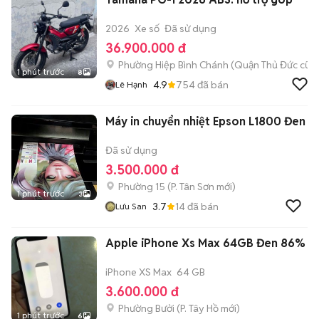
2026
Xe số
Đã sử dụng
36.900.000 đ
Phường Hiệp Bình Chánh (Quận Thủ Đức cũ)
1 phút trước
8
4.9
754
đã bán
Lê Hạnh
Máy in chuyển nhiệt Epson L1800 Đen
Đã sử dụng
3.500.000 đ
Phường 15
(
P. Tân Sơn
mới)
1 phút trước
3
3.7
14
đã bán
Lưu San
Apple iPhone Xs Max 64GB Đen 86%
iPhone XS Max
64 GB
3.600.000 đ
Phường Bưởi
(
P. Tây Hồ
mới)
1 phút trước
6