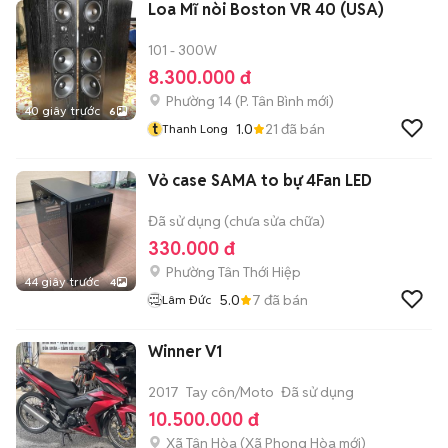
Loa Mĩ nòi Boston VR 40 (USA)
101 - 300W
8.300.000 đ
Phường 14
(
P. Tân Bình
mới)
40 giây trước
6
t
1.0
21
đã bán
Thanh Long
Vỏ case SAMA to bự 4Fan LED
Đã sử dụng (chưa sửa chữa)
330.000 đ
Phường Tân Thới Hiệp
44 giây trước
4
5.0
7
đã bán
Lâm Đức
Winner V1
2017
Tay côn/Moto
Đã sử dụng
10.500.000 đ
Xã Tân Hòa
(
Xã Phong Hòa
mới)