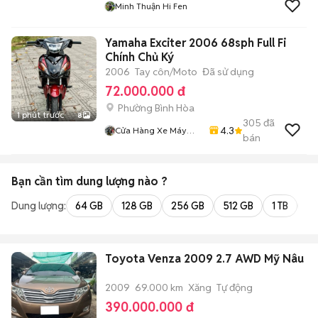
Minh Thuận Hi Fen
Yamaha Exciter 2006 68sph Full Fi
Chính Chủ Ký
2006
Tay côn/Moto
Đã sử dụng
72.000.000 đ
Phường Bình Hòa
1 phút trước
8
305
đã
4.3
Cửa Hàng Xe Máy
bán
Kha Hoàng
Bạn cần tìm
dung lượng
nào ?
Dung lượng:
64 GB
128 GB
256 GB
512 GB
1 TB
2 
Toyota Venza 2009 2.7 AWD Mỹ Nâu
2009
69.000 km
Xăng
Tự động
390.000.000 đ