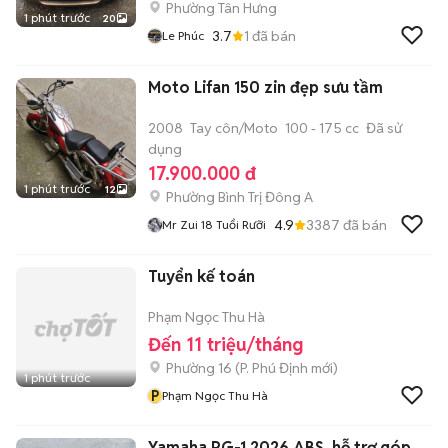
Phường Tân Hưng
1 phút trước
20
3.7
1
đã bán
Le Phúc
Moto Lifan 150 zin đẹp sưu tầm
2008
Tay côn/Moto
100 - 175 cc
Đã sử
dụng
17.900.000 đ
1 phút trước
12
Phường Bình Trị Đông A
4.9
3387
đã bán
Mr Zui 18 Tuổi Rưỡi
Tuyển kế toán
Phạm Ngọc Thu Hà
Đến 11 triệu/tháng
Phường 16
(
P. Phú Định
mới)
1 phút trước
P
Phạm Ngọc Thu Hà
Yamaha PG-1 2026 ABS. hỗ trợ góp