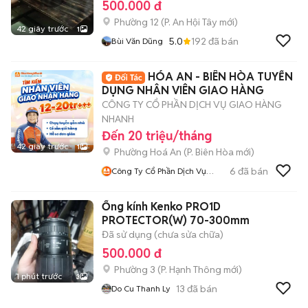
500.000 đ
Phường 12
(
P. An Hội Tây
mới)
42 giây trước
1
5.0
192
đã bán
Bùi Văn Dũng
HÓA AN - BIÊN HÒA TUYỂN
DỤNG NHÂN VIÊN GIAO HÀNG
CÔNG TY CỔ PHẦN DỊCH VỤ GIAO HÀNG
NHANH
Đến 20 triệu/tháng
42 giây trước
1
Phường Hoá An
(
P. Biên Hòa
mới)
6
đã bán
Công Ty Cổ Phần Dịch Vụ
Giao Hàng Nhanh Đồng Nai
Ống kính Kenko PRO1D
PROTECTOR(W) 70-300mm
Đã sử dụng (chưa sửa chữa)
500.000 đ
Phường 3
(
P. Hạnh Thông
mới)
1 phút trước
3
13
đã bán
Do Cu Thanh Ly