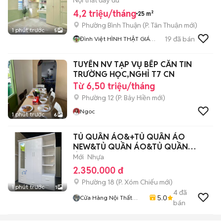
Nội thất đầy đủ
4,2 triệu/tháng
25 m²
Phường Bình Thuận
(
P. Tân Thuận
mới)
1 phút trước
5
19
đã bán
Đình Việt HÌNH THẬT GIÁ
THẬT
TUYỂN NV TẠP VỤ BẾP CĂN TIN
TRƯỜNG HỌC,NGHỈ T7 CN
Từ 6,50 triệu/tháng
Phường 12
(
P. Bảy Hiền
mới)
Ngoc
1 phút trước
6
TỦ QUẦN ÁO&+TỦ QUẦN ÁO
NEW&TỦ QUẦN ÁO&TỦ QUẦN
ÁO&&
Mới
Nhựa
2.350.000 đ
Phường 18
(
P. Xóm Chiếu
mới)
1 phút trước
1
4
đã
5.0
Cửa Hàng Nội Thất
bán
Lâm Gia