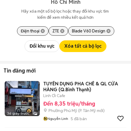
Hồ Chí Minh
Hãy xóa một số bộ lọc hoặc thay đổi khu vực tìm 
kiếm để xem nhiều kết quả hơn
Điện thoại
ZTE
Blade V60 Design
Đổi khu vực
Xóa tất cả bộ lọc
Tin đăng mới
TUYỂN DỤNG PHA CHẾ & QL CỬA
HÀNG (Q.Bình Thạnh)
Linh Ơi Cafe
Đến 8,35 triệu/tháng
Phường Phú Mỹ
(
P. Tân Mỹ
mới)
36 giây trước
1
N
5
đã bán
Nguyễn Linh