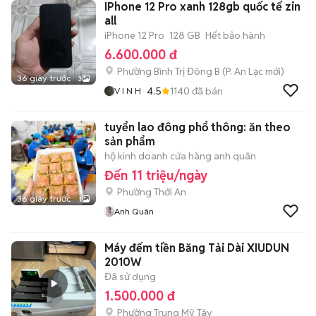
IPhone 12 Pro xanh 128gb quốc tế zin
all
iPhone 12 Pro
128 GB
Hết bảo hành
6.600.000 đ
Phường Bình Trị Đông B
(
P. An Lạc
mới)
36 giây trước
3
4.5
1140
đã bán
V I N H
tuyển lao đông phổ thông: ăn theo
sản phẩm
hộ kinh doanh cửa hàng anh quân
Đến 11 triệu/ngày
Phường Thới An
36 giây trước
1
Anh Quân
Máy đếm tiền Băng Tải Dài XIUDUN
2010W
Đã sử dụng
1.500.000 đ
Phường Trung Mỹ Tây