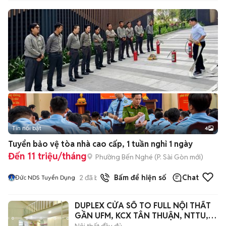
Tin nổi bật
4
Tuyển bảo vệ tòa nhà cao cấp, 1 tuần nghỉ 1 ngày
Đến 11 triệu/tháng
Phường Bến Nghé
(
P. Sài Gòn
mới)
2
đã bán
Bấm để hiện số
Chat
Đức NDS Tuyển Dụng
DUPLEX CỬA SỔ TO FULL NỘI THẤT
GẦN UFM, KCX TÂN THUẬN, NTTU,
Q1, Q4