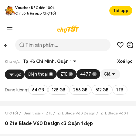
Voucher KFC đến 100k
Tải app
Chỉ có trên app Chợ Tốt
Khu vực:
Tp Hồ Chí Minh, Quận 1
Xoá lọc
Điện thoại
ZTE
4477
Giá
Lọc
Dung lượng:
64 GB
128 GB
256 GB
512 GB
1 TB
2 
Chợ Tốt
Điện thoại
ZTE
ZTE Blade V60 Design
ZTE Blade V60 Desig
0 Zte Blade V60 Design cũ Quận 1 đẹp