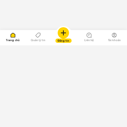
Trang chủ
Quản lý tin
Liên hệ
Tài khoản
Đăng tin
109.000 Bình chọn
Tải ứng dụng Chợ Tốt
Về Chợ Tốt
Quy chế sàn
Chính sách bảo mật
Giải quyết tranh chấp
CÔNG TY TNHH CHỢ TỐT - Người đại diện theo pháp luật: