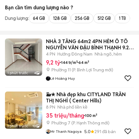
Bạn cần tìm
dung lượng
nào ?
Dung lượng:
64 GB
128 GB
256 GB
512 GB
1 TB
2 
NHÀ 3 TẦNG 64m2 4PN HẺM Ô TÔ
NGUYỄN VĂN ĐẬU BÌNH THẠNH 9.2
TỶ
4 PN
Hướng Đông Nam
Nhà ngõ, hẻm
9,2 tỷ
144 tr/m²
64 m²
Phường 11
(
P. Bình Lợi Trung
mới)
1 phút trước
4
Lê Hoàng Huy
🐳★ Nhà đẹp khu CITYLAND TRẦN
THỊ NGHỈ ( Center Hills)
8 PN
Nhà phố liền kề
35 triệu/tháng
100 m²
Phường 7
(
P. Hạnh Thông
mới)
1 phút trước
12
5.0
291
đã bán
Mr Thanh Nagoya