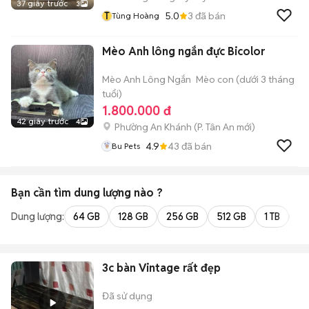
37 giây trước
3
T
5.0
3
đã bán
Tùng Hoàng
Mèo Anh lông ngắn đực Bicolor
Mèo Anh Lông Ngắn
Mèo con (dưới 3 tháng
tuổi)
1.800.000 đ
42 giây trước
4
Phường An Khánh
(
P. Tân An
mới)
4.9
43
đã bán
Bu Pets
Bạn cần tìm
dung lượng
nào ?
Dung lượng:
64 GB
128 GB
256 GB
512 GB
1 TB
2 
3c bàn Vintage rất đẹp
Đã sử dụng