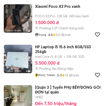
Xiaomi Poco X3 Pro xanh
POCO X3 Pro
128 GB
Hết bảo hành
1.500.000 đ
Phường 5
(
P. Chánh Hưng
mới)
1 phút trước
5
4.6
50
đã bán
Trung
HP Laptop i5 15.6 inch 8GB/SSD
256gb
Intel Core i5
8 GB
< 128 GB
SSD
5.500.000 đ
Phường Tân Đông Hiệp
1 phút trước
5
P
5.0
14
đã bán
PHUC THINH
[Quận 3 ] Tuyển PHỤ BẾP/ĐÓNG GÓI
ĐƠN tại quán
UMEE
Đến 7,50 triệu/tháng