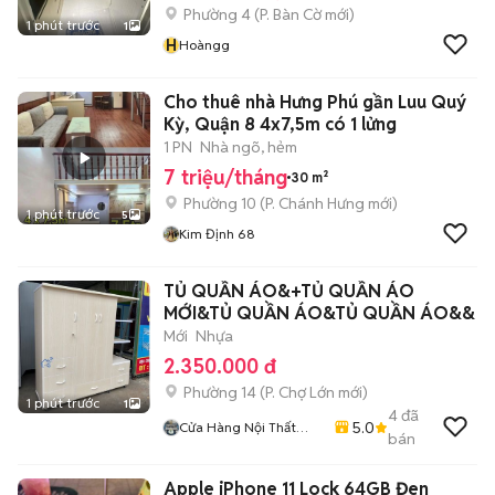
Phường 4
(
P. Bàn Cờ
mới)
1 phút trước
1
H
Hoàngg
Cho thuê nhà Hưng Phú gần Luu Quý
Kỳ, Quận 8 4x7,5m có 1 lửng
1 PN
Nhà ngõ, hẻm
7 triệu/tháng
30 m²
Phường 10
(
P. Chánh Hưng
mới)
1 phút trước
5
Kim Định 68
TỦ QUẦN ÁO&+TỦ QUẦN ÁO
MỚI&TỦ QUẦN ÁO&TỦ QUẦN ÁO&&
Mới
Nhựa
2.350.000 đ
Phường 14
(
P. Chợ Lớn
mới)
1 phút trước
1
4
đã
5.0
Cửa Hàng Nội Thất
bán
Lâm Gia
Apple iPhone 11 Lock 64GB Đen