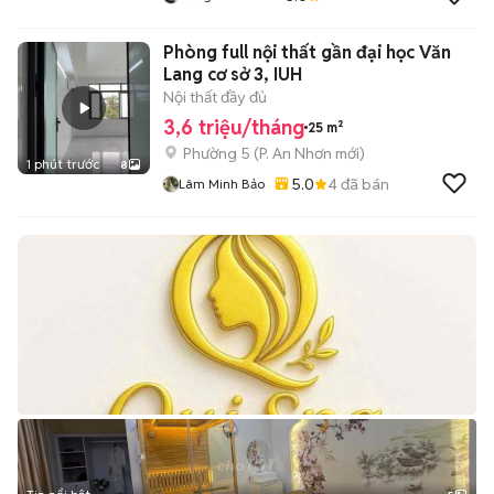
Phòng full nội thất gần đại học Văn
Lang cơ sở 3, IUH
Nội thất đầy đủ
3,6 triệu/tháng
25 m²
Phường 5
(
P. An Nhơn
mới)
1 phút trước
8
5.0
4
đã bán
Lâm Minh Bảo