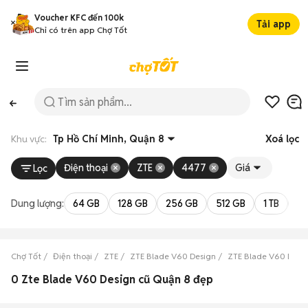
Voucher KFC đến 100k
Tải app
Chỉ có trên app Chợ Tốt
Khu vực:
Tp Hồ Chí Minh, Quận 8
Xoá lọc
Điện thoại
ZTE
4477
Giá
Lọc
Dung lượng:
64 GB
128 GB
256 GB
512 GB
1 TB
2 
Chợ Tốt
Điện thoại
ZTE
ZTE Blade V60 Design
ZTE Blade V60 Desig
0 Zte Blade V60 Design cũ Quận 8 đẹp