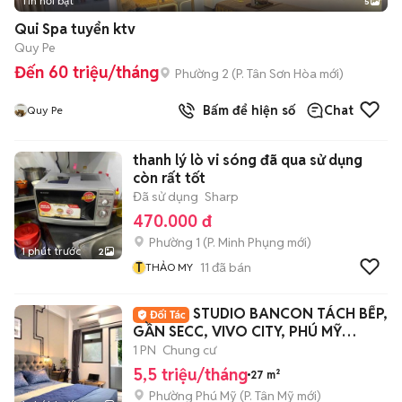
Tin nổi bật
5
Qui Spa tuyển ktv
Quy Pe
Đến 60 triệu/tháng
Phường 2
(
P. Tân Sơn Hòa
mới)
Bấm để hiện số
Chat
Quy Pe
thanh lý lò vi sóng đã qua sử dụng
còn rất tốt
Đã sử dụng
Sharp
470.000 đ
Phường 1
(
P. Minh Phụng
mới)
1 phút trước
2
T
11
đã bán
THẢO MY
STUDIO BANCON TÁCH BẾP,
GẦN SECC, VIVO CITY, PHÚ MỸ
HƯNG
1 PN
Chung cư
5,5 triệu/tháng
27 m²
Phường Phú Mỹ
(
P. Tân Mỹ
mới)