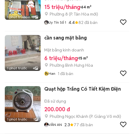
15 triệu/tháng
64 m²
Phường 8
(
P. Tân Hòa
mới)
1 phút trước
10
4.4
82
đã bán
Uy Tín Số 1
cần sang mặt bằng
Mặt bằng kinh doanh
6 triệu/tháng
15 m²
Phường Bình Hưng Hòa
1 phút trước
4
h
1
đã bán
Han
Quạt hộp Trắng Có Tiết Kiệm Điện
Đã sử dụng
200.000 đ
Phường Ngọc Khánh
(
P. Giảng Võ
mới)
1 phút trước
1
2.3
77
đã bán
VĂN AN