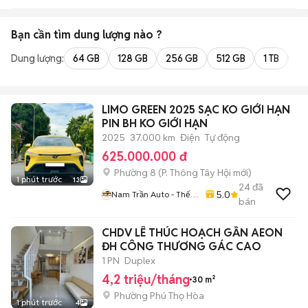
Bạn cần tìm
dung lượng
nào ?
Dung lượng:
64 GB
128 GB
256 GB
512 GB
1 TB
2 
LIMO GREEN 2025 SẠC KO GIỚI HẠN
PIN BH KO GIỚI HẠN
2025
37.000 km
Điện
Tự động
625.000.000 đ
Phường 8
(
P. Thông Tây Hội
mới)
1 phút trước
13
24
đã
5.0
Nam Trần Auto - Thế
bán
Giới Xe Lướt
CHDV LÊ THÚC HOẠCH GẦN AEON
ĐH CÔNG THƯƠNG GÁC CAO
1 PN
Duplex
4,2 triệu/tháng
30 m²
Phường Phú Thọ Hòa
1 phút trước
4