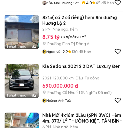
4.0
45
đã bán
BĐS Mai Phương599
8x15( có 2 sổ riêng) hẻm 8m đường
Hương Lộ 2
2 PN
Nhà ngõ, hẻm
8,75 tỷ
73 tr/m²
120 m²
Phường Bình Trị Đông A
1 phút trước
3
N
2.9
130
đã bán
Ngọc Nữ
Kia Sedona 2021 2.2 DAT Luxury Đen
2021
120.000 km
Dầu
Tự động
690.000.000 đ
Phường Cổ Nhuế 1
(
P. Nghĩa Đô
mới)
1 phút trước
5
H
Hoàng Anh Tuấn
Nhà Mới 4x16m 2Lầu (6PN 3WC) Hẻm
4m. 373/ LÝ THƯỜNG KIỆT. TÂN BÌNH
6 PN
Nhà ngõ, hẻm