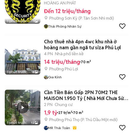
HOÀNG AN PHÁT
Đến 12 triệu/tháng
Phường Sơn Kỳ
(
P. Tân Sơn Nhì
mới)
1 phút trước
1
Thái Phòng Nhân Sự
Cho thuê nhà 4pn 4wc khu nhà ở
hoàng nam gần ngã tư siza Phú Lợi
4 PN
Nhà phố liền kề
14 triệu/tháng
70 m²
Phường Phú Lợi
1 phút trước
6
Gia Kính
Cần Tiền Bán Gấp 2PN 70M2 THE
MAISON 1.950 Tỷ ( Nhà Mới Chưa Sử
Dụng )
2 PN
Chung cư
1,9 tỷ
27 tr/m²
70 m²
Phường Phú Thọ
(
P. Thủ Dầu Một
mới)
1 phút trước
12
MR Thái Toàn