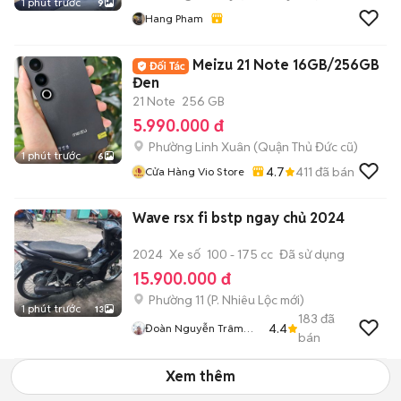
1 phút trước
9
Hang Pham
Meizu 21 Note 16GB/256GB
Đen
21 Note
256 GB
5.990.000 đ
Phường Linh Xuân (Quận Thủ Đức cũ)
1 phút trước
6
4.7
411
đã bán
Cửa Hàng Vio Store
Wave rsx fi bstp ngay chủ 2024
2024
Xe số
100 - 175 cc
Đã sử dụng
15.900.000 đ
Phường 11
(
P. Nhiêu Lộc
mới)
1 phút trước
13
183
đã
4.4
Đoàn Nguyễn Trâm
bán
Anh
Xem thêm