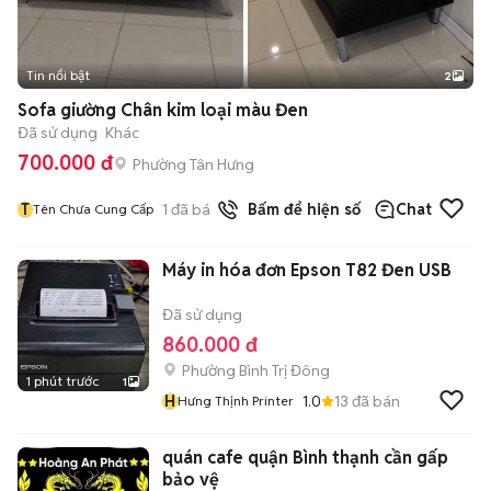
Tin nổi bật
2
Sofa giường Chân kim loại màu Đen
Đã sử dụng
Khác
700.000 đ
Phường Tân Hưng
T
1
đã bán
Bấm để hiện số
Chat
Tên Chưa Cung Cấp
Máy in hóa đơn Epson T82 Đen USB
Đã sử dụng
860.000 đ
Phường Bình Trị Đông
1 phút trước
1
H
1.0
13
đã bán
Hưng Thịnh Printer
quán cafe quận Bình thạnh cần gấp
bảo vệ