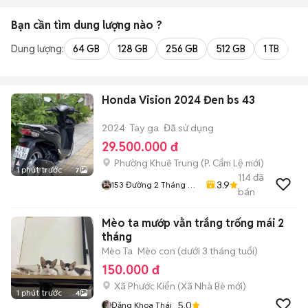
Bạn cần tìm
dung lượng
nào ?
Dung lượng:
64 GB
128 GB
256 GB
512 GB
1 TB
2 
Honda Vision 2024 Đen bs 43
2024
Tay ga
Đã sử dụng
29.500.000 đ
Phường Khuê Trung
(
P. Cẩm Lệ
mới)
1 phút trước
7
114
đã
3.9
153 Đường 2 Tháng 9
bán
Hoà Cường Tp Đà
Nẵng
Mèo ta mướp vằn trắng trống mái 2
tháng
Mèo Ta
Mèo con (dưới 3 tháng tuổi)
150.000 đ
Xã Phước Kiển
(
Xã Nhà Bè
mới)
1 phút trước
4
5.0
Đăng Khoa Thái