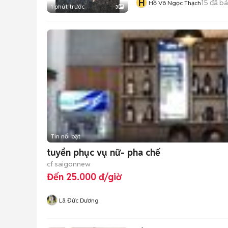
H
15
đã b
Hồ Võ Ngọc Thạch
1 phút trước
3
Tin nổi bật
tuyển phục vụ nữ- pha chế
cf saigonnew
Đến 25.000 đ/giờ
Lã Đức Dương