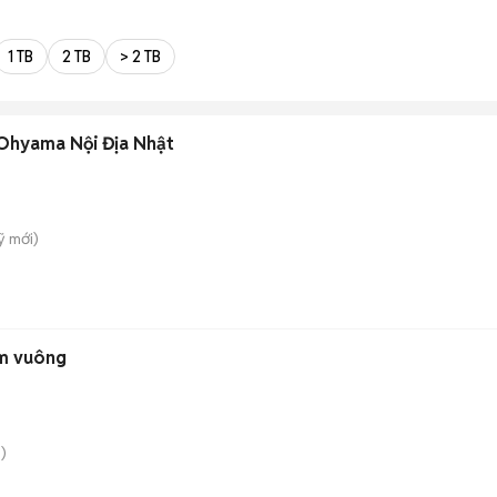
1 TB
2 TB
> 2 TB
s Ohyama Nội Địa Nhật
̃
mới)
1m vuông
)