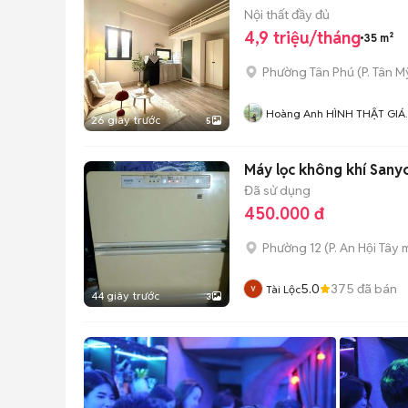
Nội thất đầy đủ
4,9 triệu/tháng
35 m²
Phường Tân Phú
(
P. Tân My
Hoàng Anh HÌNH THẬT GIÁ
26 giây trước
5
THẬT
Máy lọc không khí San
Đã sử dụng
450.000 đ
Phường 12
(
P. An Hội Tây
m
5.0
375
đã bán
Tài Lộc
44 giây trước
3