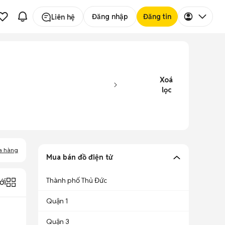
Đăng nhập
Đăng tin
Liên hệ
Xoá
lọc
a hàng
Mua bán đồ điện tử
Thành phố Thủ Đức
ới
Quận 1
Quận 3