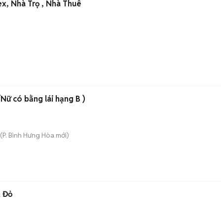
CC Duplex, Nhà Trọ , Nhà Thuê
ữ có bằng lái hạng B )
(
P. Bình Hưng Hòa
mới)
A Đỏ