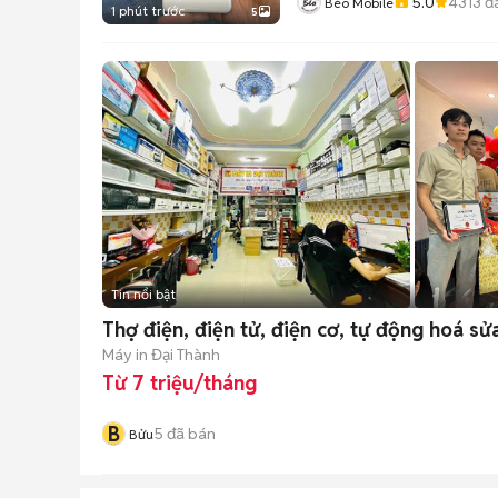
5.0
4313
đ
Bèo Mobile
1 phút trước
5
Tin nổi bật
Thợ điện, điện tử, điện cơ, tự động hoá sử
Máy in Đại Thành
Từ 7 triệu/tháng
B
5
đã bán
Bửu