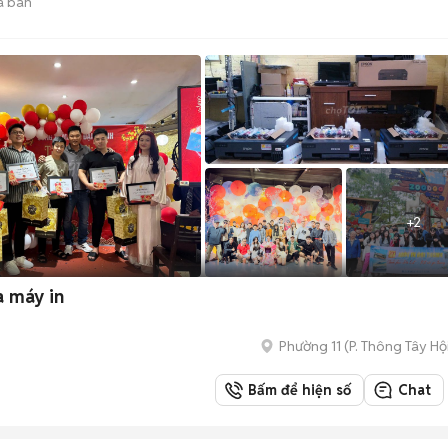
ã bán
+
2
a máy in
Phường 11
(
P. Thông Tây Hộ
Bấm để hiện số
Chat