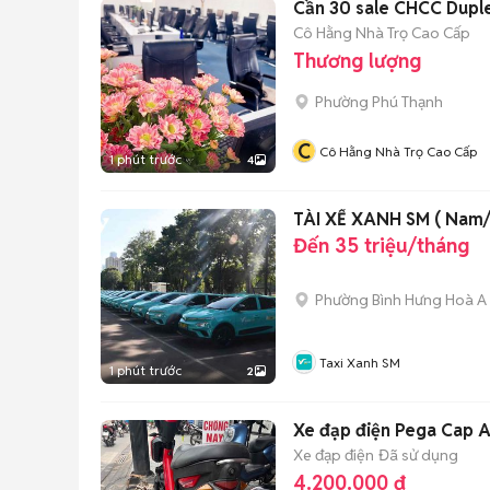
Cần 30 sale CH
Cô Hằng Nhà Trọ Cao Cấp
Thương lượng
Phường Phú Thạnh
C
Cô Hằng Nhà Trọ Cao Cấp
1 phút trước
4
TÀI XẾ XANH SM ( Nam/N
Đến 35 triệu/tháng
Phường Bình Hưng Hoà A
Taxi Xanh SM
1 phút trước
2
Xe đạp điện Pega Cap 
Xe đạp điện
Đã sử dụng
4.200.000 đ