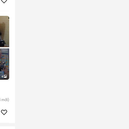
6
i
mới)