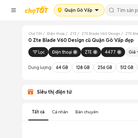
Quận Gò Vấp
Chợ Tốt
Điện thoại
ZTE
ZTE Blade V60 Design
ZTE Bl
0 Zte Blade V60 Design cũ Quận Gò Vấp đẹp
Lọc
Điện thoại
ZTE
4477
Giá
Dung lượng:
64 GB
128 GB
256 GB
512 GB
Siêu thị điện tử
Tất cả
Cá nhân
Bán chuyên