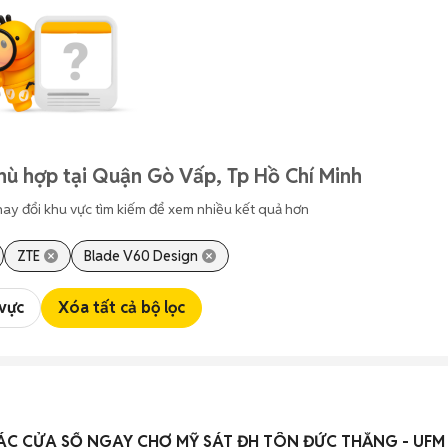
hù hợp tại Quận Gò Vấp, Tp Hồ Chí Minh
hay đổi khu vực tìm kiếm để xem nhiều kết quả hơn
ZTE
Blade V60 Design
 vực
Xóa tất cả bộ lọc
C CỬA SỔ NGAY CHỢ MỸ SÁT ĐH TÔN ĐỨC THẮNG - UFM