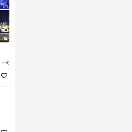
5
n
mới)