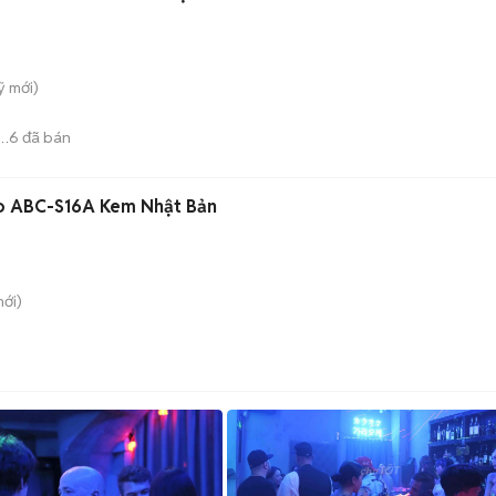
̃
mới)
6
đã bán
yo ABC-S16A Kem Nhật Bản
ới)