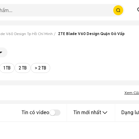
ade V60 Design Tp Hồ Chí Minh
ZTE Blade V60 Design Quận Gò Vấp
1 TB
2 TB
> 2 TB
Xem Cử
Tin có video
Tin mới nhất
Dạng lư