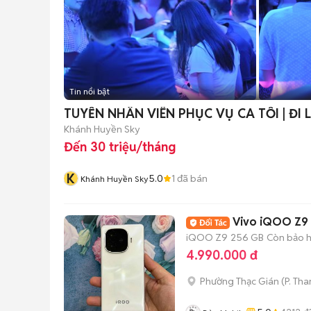
Tin nổi bật
TUYỂN NHÂN VIÊN PHỤC VỤ CA TỐI | ĐI
Khánh Huyền Sky
Đến 30 triệu/tháng
K
5.0
1
đã bán
Khánh Huyền Sky
Vivo iQOO Z9
iQOO Z9
256 GB
Còn bảo 
4.990.000 đ
Phường Thạc Gián
(
P. Th