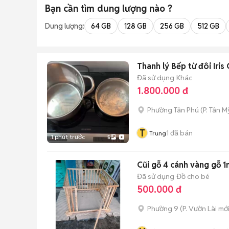
Bạn cần tìm
dung lượng
nào ?
Dung lượng:
64 GB
128 GB
256 GB
512 GB
Thanh lý Bếp từ đôi Iri
Đã sử dụng
Khác
1.800.000 đ
Phường Tân Phú
(
P. Tân My
T
1
đã bán
Trung
1 phút trước
5
Cũi gỗ 4 cánh vàng gỗ 
Đã sử dụng
Đồ cho bé
500.000 đ
Phường 9
(
P. Vườn Lài
mới