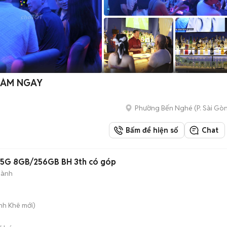
 LÀM NGAY
Phường Bến Nghé
(
P. Sài Gò
Bấm để hiện số
Chat
 5G 8GB/256GB BH 3th có góp
hành
anh Khê
mới)