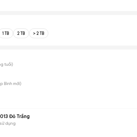
1 TB
2 TB
> 2 TB
g tuổi)
ệp Bình
mới)
2013 Đỏ Trắng
sử dụng