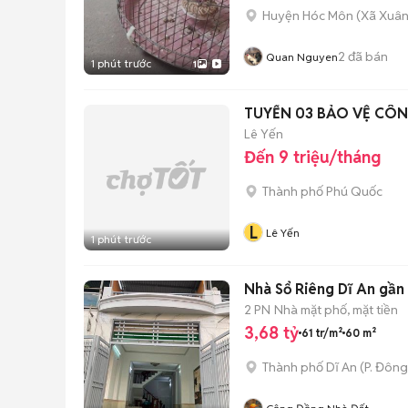
Huyện Hóc Môn
(
Xã Xuân
2
đã bán
Quan Nguyen
1 phút trước
1
TUYỂN 03 BẢO VỆ
Lê Yến
Đến 9 triệu/tháng
Thành phố Phú Quốc
L
Lê Yến
1 phút trước
Nhà Sổ Riêng Dĩ An gần
2 PN
Nhà mặt phố, mặt tiền
3,68 tỷ
61 tr/m²
60 m²
Thành phố Dĩ An
(
P. Đôn