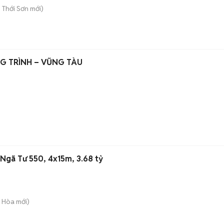
 Thới Sơn
mới)
 CÔNG TRÌNH – VŨNG TÀU
 Ngã Tư 550, 4x15m, 3.68 tỷ
g Hòa
mới)