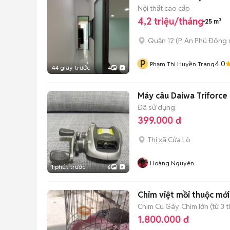
Nội thất cao cấp
4,2 triệu/tháng
25 m²
Quận 12
(
P. An Phú Đông
P
4.0
Phạm Thị Huyền Trang
44 giây trước
4
Máy câu Daiwa Triforce
Đã sử dụng
399.000 đ
Thị xã Cửa Lò
Hoàng Nguyên
1 phút trước
6
Chim việt mồi thuộc mới
Chim Cu Gáy
Chim lớn (từ 3 
1.800.000 đ