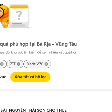
quả phù hợp tại Bà Rịa - Vũng Tàu
hay đổi khu vực tìm kiếm để xem nhiều kết quả hơn
ZTE
Blade V70
 vực
Xóa tất cả bộ lọc
 SÁT NGUYỄN THÁI SƠN CHO THUÊ