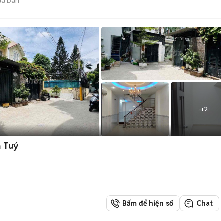
ã bán
+
2
h Tuý
Bấm để hiện số
Chat