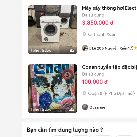
Máy sấy thông hơi Elect
Đã sử dụng
3.850.000 đ
Q. Thanh Xuân
4.5
E Lê 286 Nguyễn Xiển
1 phút trước
1
Conan tuyển tập đặc biệ
Đã sử dụng
100.000 đ
Quận 8
(
P. Phú Định
mới)
Quaanne
1 phút trước
2
Bạn cần tìm
dung lượng
nào ?