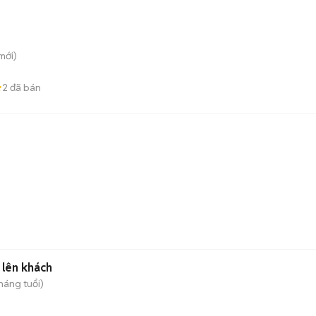
mới)
2
đã bán
 lên khách
tháng tuổi)