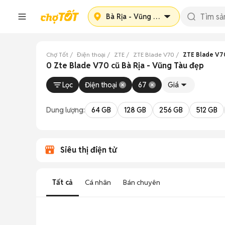
Bà Rịa - Vũng Tàu
Chợ Tốt
Điện thoại
ZTE
ZTE Blade V70
ZTE Blade V70
0 Zte Blade V70 cũ Bà Rịa - Vũng Tàu đẹp
Lọc
Điện thoại
67
Giá
Dung lượng:
64 GB
128 GB
256 GB
512 GB
Siêu thị điện tử
Tất cả
Cá nhân
Bán chuyên