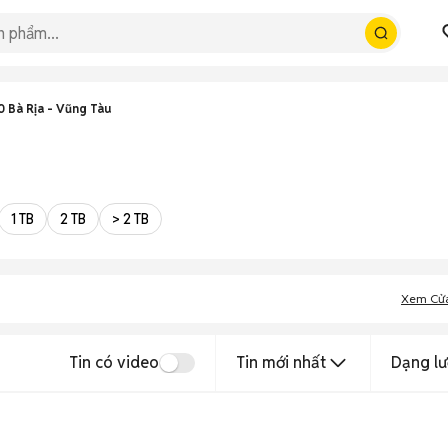
 Bà Rịa - Vũng Tàu
1 TB
2 TB
> 2 TB
Xem Cử
Tin có video
Tin mới nhất
Dạng lư