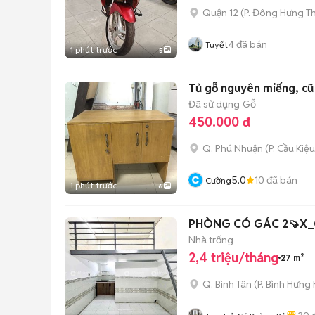
Quận 12
(
P. Đông Hưng T
4
đã bán
Tuyết
1 phút trước
5
Tủ gỗ nguyên miếng, cũ
Đã sử dụng
Gỗ
450.000 đ
Q. Phú Nhuận
(
P. Cầu Kiệu
5.0
10
đã bán
Cường
1 phút trước
6
PHÒNG CÓ GÁC 2🍠X_
Nhà trống
2,4 triệu/tháng
27 m²
Q. Bình Tân
(
P. Bình Hưng