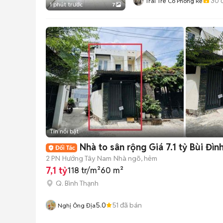
30
đ
Trai Trẻ Có Phòng Rẻ
1 phút trước
7
Tin nổi bật
Nhà to sân rộng Giá 7.1 tỷ Bùi Đìn
2 PN
Hướng Tây Nam
Nhà ngõ, hẻm
7,1 tỷ
118 tr/m²
60 m²
Q. Bình Thạnh
5.0
51
đã bán
Nghị Ông Địa