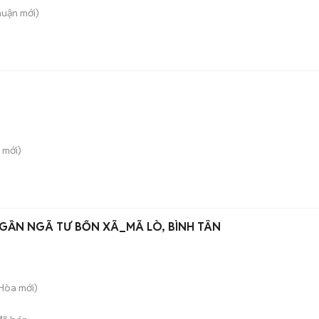
huận
mới)
mới)
GẦN NGÃ TƯ BỐN XÃ_MÃ LÒ, BÌNH TÂN
 Hòa
mới)