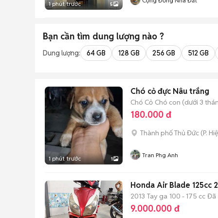
Cộng Đồng Nhà Đất
1 phút trước
5
Bạn cần tìm
dung lượng
nào ?
Dung lượng:
64 GB
128 GB
256 GB
512 GB
Chó cỏ đực Nâu trắng
Chó Cỏ
Chó con (dưới 3 thán
180.000 đ
Thành phố Thủ Đức
(
P. Hi
Tran Phg Anh
1 phút trước
1
Honda Air Blade 125cc 
2013
Tay ga
100 - 175 cc
Đã 
9.000.000 đ